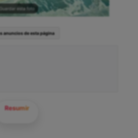
Guardar esta foto
os anuncios de esta página
Resumir