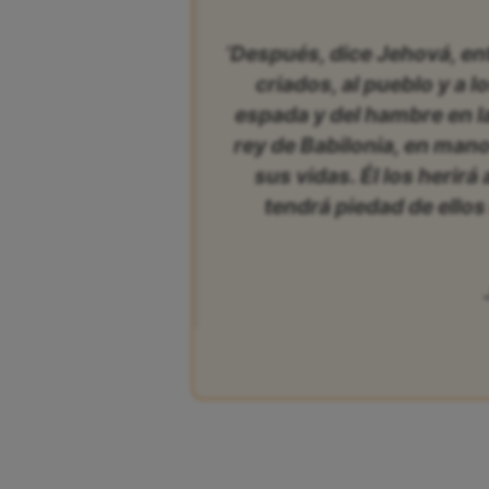
‘Después, dice Jehová, en
criados, al pueblo y a l
espada y del hambre en 
rey de Babilonia, en man
sus vidas. Él los herirá
tendrá piedad de ellos