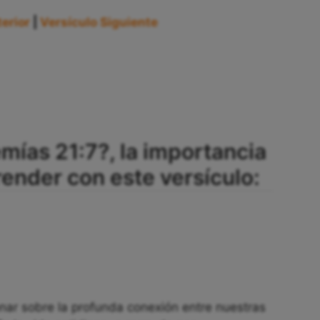
erior
|
Versículo Siguiente
mías 21:7?, la importancia
nder con este versículo:
ionar sobre la profunda conexión entre nuestras