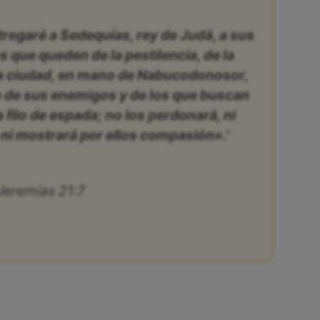
tregaré a Sedequías, rey de Judá, a sus
os que queden de la pestilencia, de la
la ciudad, en mano de Nabucodonosor,
o de sus enemigos y de los que buscan
 a filo de espada; no los perdonará, ni
 ni mostrará por ellos compasión».’
Jeremías 21:7