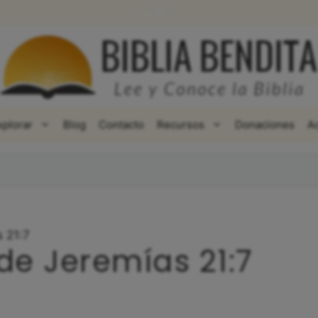
WhatsApp
Facebook
X
xplorar
Blog
Contacto
Recursos
Donaciones
A
s 21:7
de Jeremías 21:7