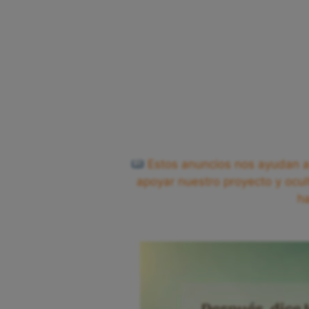
Estos anuncios nos ayudan a 
apoyar nuestro proyecto y ocul
h