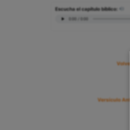
Escucha el capítulo bíblico:
Volve
Versículo Ant