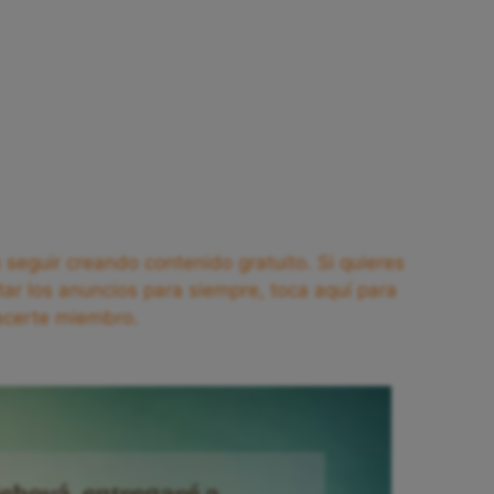
seguir creando contenido gratuito. Si quieres
tar los anuncios para siempre, toca aquí para
acerte miembro.