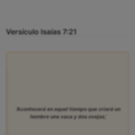
Versículo Isaías 7:21
‘Acontecerá en aquel tiempo que criará un
hombre una vaca y dos ovejas,’