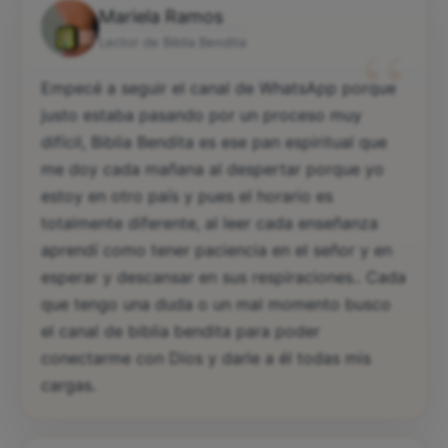
Mariela Ramos
“
Lector de Biblia Bendita
Empecé a seguir el canal de WhatsApp porque
justo estaba pasando por un proceso muy
difícil, Biblia Bendita es ese pan espiritual que
me doy cada mañana al despertar porque yo
estoy en otro país y pues el horario es
totalmente diferente, al leer cada enseñanza
aprendí como tener paciencia en el señor y en
esperar y descansar en sus respiraciones.. Cada
que tengo una duda o un mal momento busco
el canal de biblia bendita para poder
conectarme con Dios y darle a él todas mis
cargas.