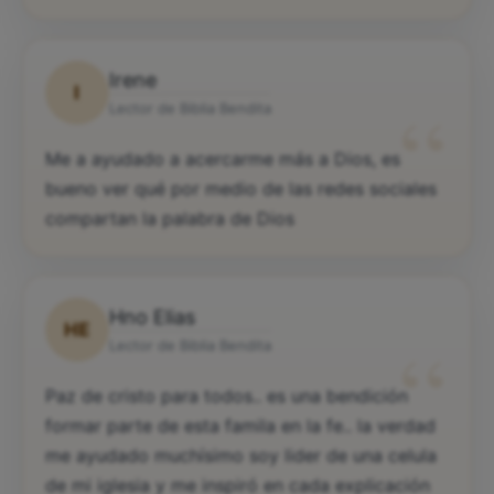
Irene
I
“
Lector de Biblia Bendita
Me a ayudado a acercarme más a Dios, es
bueno ver qué por medio de las redes sociales
compartan la palabra de Dios
Hno Elias
HE
“
Lector de Biblia Bendita
Paz de cristo para todos.. es una bendición
formar parte de esta famila en la fe.. la verdad
me ayudado muchísimo soy lider de una celula
de mi iglesia y me inspiró en cada explicación