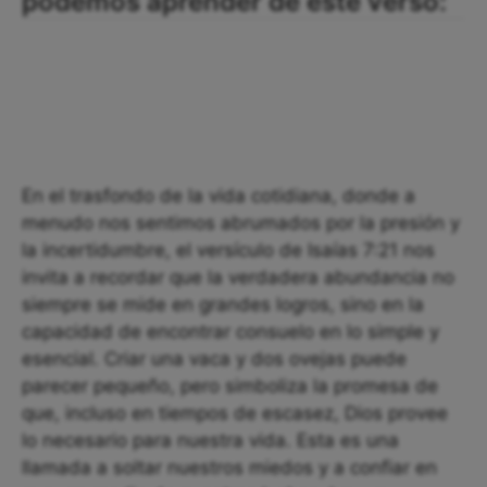
podemos aprender de este verso:
En el trasfondo de la vida cotidiana, donde a
menudo nos sentimos abrumados por la presión y
la incertidumbre, el versículo de Isaías 7:21 nos
invita a recordar que la verdadera abundancia no
siempre se mide en grandes logros, sino en la
capacidad de encontrar consuelo en lo simple y
esencial. Criar una vaca y dos ovejas puede
parecer pequeño, pero simboliza la promesa de
que, incluso en tiempos de escasez, Dios provee
lo necesario para nuestra vida. Esta es una
llamada a soltar nuestros miedos y a confiar en