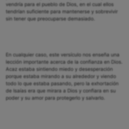
vendría para el pueblo de Dios, en el cual ellos
tendrían suficiente para mantenerse y sobrevivir
sin tener que preocuparse demasiado.
En cualquier caso, este versículo nos enseña una
lección importante acerca de la confianza en Dios.
Acaz estaba sintiendo miedo y desesperación
porque estaba mirando a su alrededor y viendo
todo lo que estaba pasando, pero la exhortación
de Isaías era que mirara a Dios y confiara en su
poder y su amor para protegerlo y salvarlo.