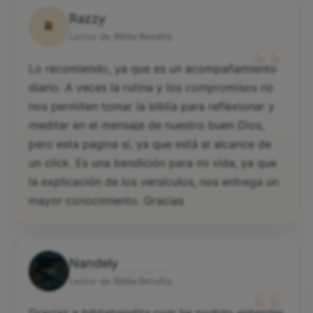
Razzy
R
“
Lector de Biblia Bendita
Lo recomiendo, ya que es un acompañamiento
diario. A veces la rutina y los compromisos no
nos permiten tomar la biblia para reflexionar y
meditar en el mensaje de nuestro buen Dios,
pero esta pagina sí, ya que está al alcance de
un click. Es una bendición para mi vida, ya que
la explicación de los versículos, nos entrega un
mayor conocimiento. Gracias
Nandely
“
Lector de Biblia Bendita