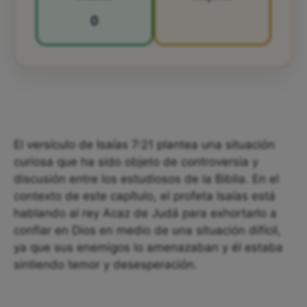
0
El versículo de Isaías 7:21 plantea una situación
curiosa que ha sido objeto de controversia y
discusión entre los estudiosos de la Biblia. En el
contexto de este capítulo, el profeta Isaías está
hablando al rey Acaz de Judá para exhortarlo a
confiar en Dios en medio de una situación difícil,
ya que sus enemigos lo amenazaban y él estaba
sintiendo temor y desesperación.