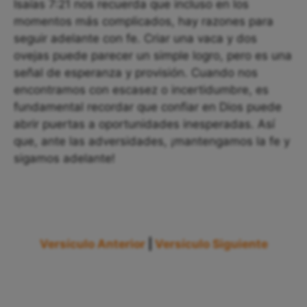
Isaías 7:21 nos recuerda que incluso en los
momentos más complicados, hay razones para
seguir adelante con fe. Criar una vaca y dos
ovejas puede parecer un simple logro, pero es una
señal de esperanza y provisión. Cuando nos
encontramos con escasez o incertidumbre, es
fundamental recordar que confiar en Dios puede
abrir puertas a oportunidades inesperadas. Así
que, ante las adversidades, ¡mantengamos la fe y
sigamos adelante!
Versículo Anterior
|
Versículo Siguiente