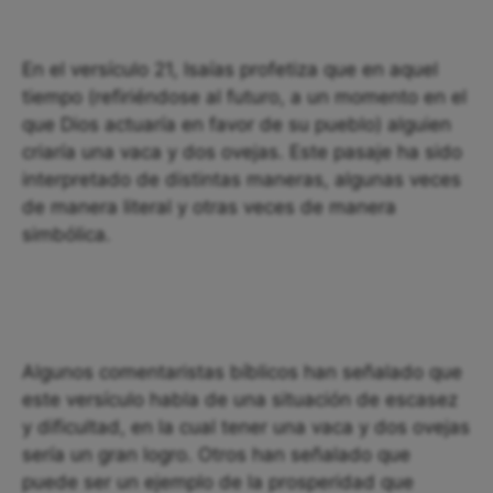
En el versículo 21, Isaías profetiza que en aquel
tiempo (refiriéndose al futuro, a un momento en el
que Dios actuaría en favor de su pueblo) alguien
criaría una vaca y dos ovejas. Este pasaje ha sido
interpretado de distintas maneras, algunas veces
de manera literal y otras veces de manera
simbólica.
Algunos comentaristas bíblicos han señalado que
este versículo habla de una situación de escasez
y dificultad, en la cual tener una vaca y dos ovejas
sería un gran logro. Otros han señalado que
puede ser un ejemplo de la prosperidad que