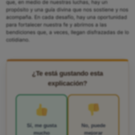
que, en medio de nuestras luchas, hay un
propósito y una guía divina que nos sostiene y nos
acompaña. En cada desafío, hay una oportunidad
para fortalecer nuestra fe y abrirnos a las
bendiciones que, a veces, llegan disfrazadas de lo
cotidiano.
¿Te está gustando esta
explicación?
Sí, me gusta
No, puede
mucho
mejorar