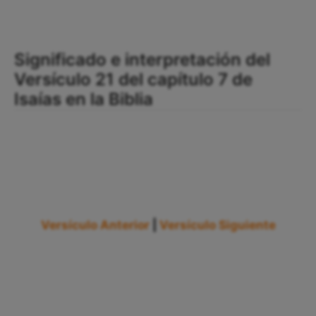
Significado e interpretación del
Versículo 21 del capítulo 7 de
Isaías en la Biblia
Versículo Anterior
|
Versículo Siguiente