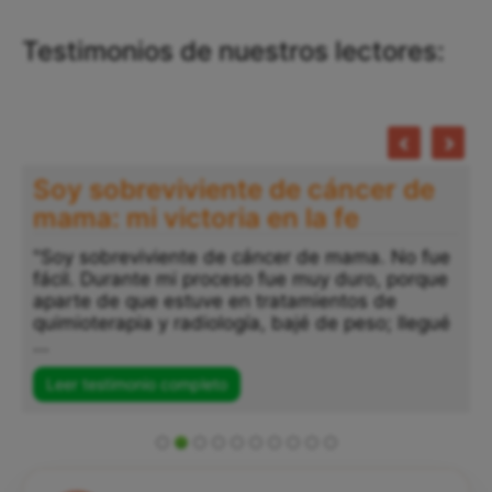
Testimonios de nuestros lectores:
Soy sobreviviente de cáncer de
mama: mi victoria en la fe
"Soy sobreviviente de cáncer de mama. No fue
fácil. Durante mi proceso fue muy duro, porque
aparte de que estuve en tratamientos de
quimioterapia y radiología, bajé de peso; llegué
...
Leer testimonio completo