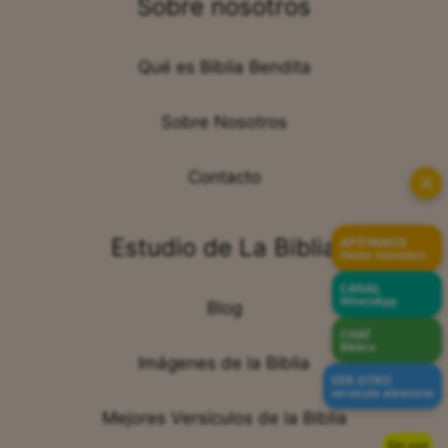
Sobre nosotros
Qué es Biblia Bendita
Sobre Nosotros
Contacto
✕
Estudio de La Biblia
APÓYANOS
Hazte miembro
CANAL
WhatsApp
Blog
CHAT
Bíblico
Imágenes de la Biblia
VER OTRO
versículo aleatorio
Mejores Versículos de la Biblia
Sin voz