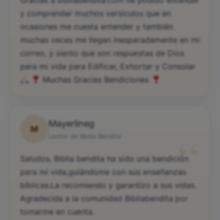
Gracias a bibliabendita.com he podido entender
y comprender muchos versículos que en
ocasiones me cuesta entender y también
muchas veces me llegan inesperadamente en mi
correo, y siento que son respuestas de Dios
para mi vida para Edificar, Exhortar y Consolar
Muchas Gracias Bendiciones
Mayerlineg
M
“
Lector de Biblia Bendita
Saludos. Biblia bendita ha sido una bendición
para mí vida,guiándome con sus enseñanzas
bíblicas.La recomiendo y garantízo a sus vidas.
Agradecida a la comunidad Bibliabendita por
tomarme en cuenta.