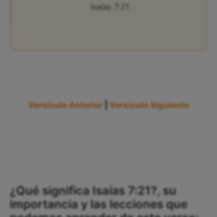
Isaías 7:21
Versículo Anterior
|
Versículo Siguiente
¿Qué significa Isaías 7:21?, su
importancia y las lecciones que