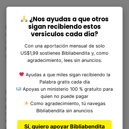
¿Nos ayudas a que otros
sigan recibiendo estos
Esta enseñanza puede ayudarnos a enfrentar los
versículos cada día?
desafíos y las dificultades de la vida con una
actitud de confianza y esperanza, sabiendo que
Con una aportación mensual de solo
Dios está con nosotros y nos guiará en todo
US$1,99 sostienes Bibliabendita y, como
momento.
agradecimiento, lees sin anuncios.
Ayudas a que miles sigan recibiendo la
Palabra gratis cada día
Apoyas un ministerio 100 % gratuito para
El versículo de Isaías 7:21 nos enseña que
quien no puede pagar
necesitamos confiar en Dios y no en nuestras
Como agradecimiento, tú navegas
propias fuerzas o en las cosas materiales que nos
Bibliabendita sin anuncios
rodean. Podemos aplicar esta enseñanza en
nuestra vida diaria y enfrentar cualquier situación
Sí, quiero apoyar Bibliabendita
con una actitud de confianza y esperanza.