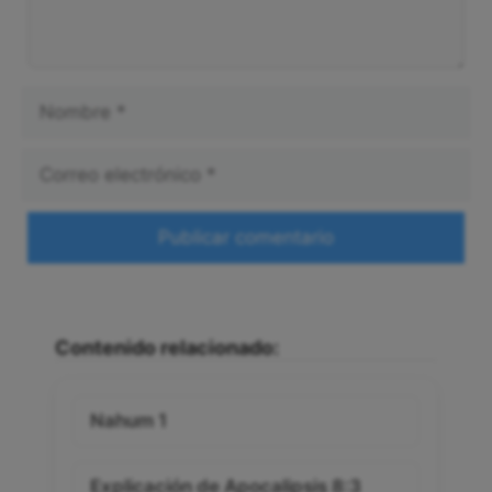
Nombre
Correo
electrónico
Web
Contenido relacionado:
Nahum 1
Explicación de Apocalipsis 8:3