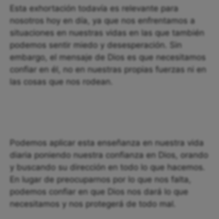
Esta exhortación todavía es relevante para
nosotros hoy en día, ya que nos enfrentamos a
situaciones en nuestras vidas en las que también
podemos sentir miedo y desesperación. Sin
embargo, el mensaje de Dios es que necesitamos
confiar en él, no en nuestras propias fuerzas ni en
las cosas que nos rodean.
Podemos aplicar esta enseñanza en nuestra vida
diaria poniendo nuestra confianza en Dios, orando
y buscando su dirección en todo lo que hacemos.
En lugar de preocuparnos por lo que nos falta,
podemos confiar en que Dios nos dará lo que
necesitamos y nos protegerá de todo mal.