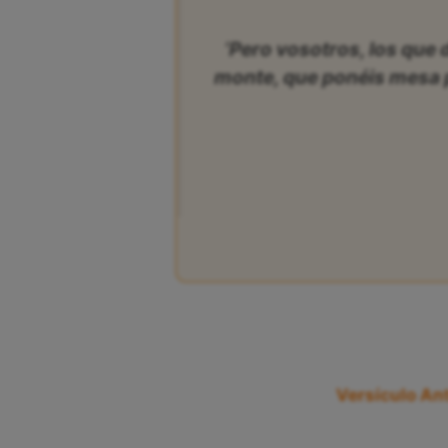
‘Pero vosotros, los que 
monte, que ponéis mesa pa
Versículo Ant