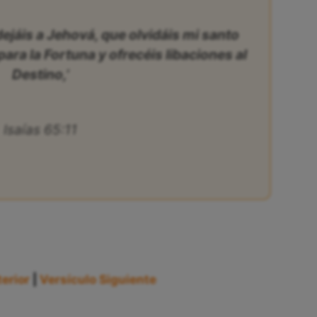
dejáis a Jehová, que olvidáis mi santo
ra la Fortuna y ofrecéis libaciones al
Destino,’
Isaías 65:11
erior
|
Versículo Siguiente