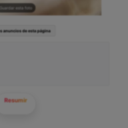
Guardar esta foto
os anuncios de esta página
Resumir