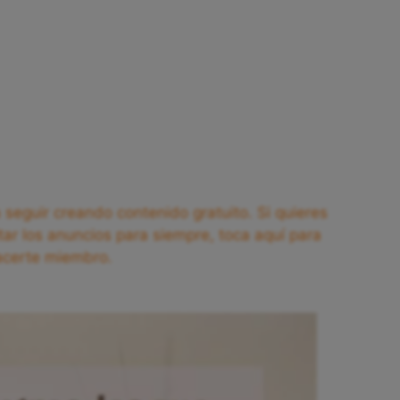
seguir creando contenido gratuito. Si quieres
tar los anuncios para siempre, toca aquí para
acerte miembro.