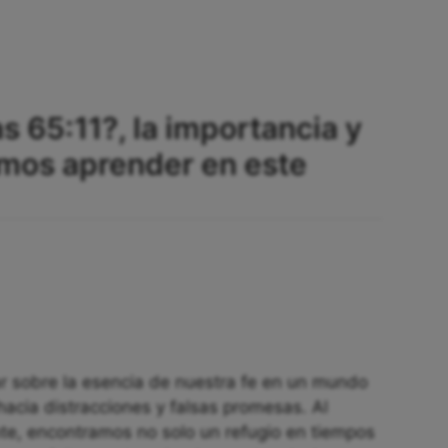
as 65:11?, la importancia y
mos aprender en este
nar sobre la esencia de nuestra fe en un mundo
cia distracciones y falsas promesas. Al
te, encontramos no solo un refugio en tiempos