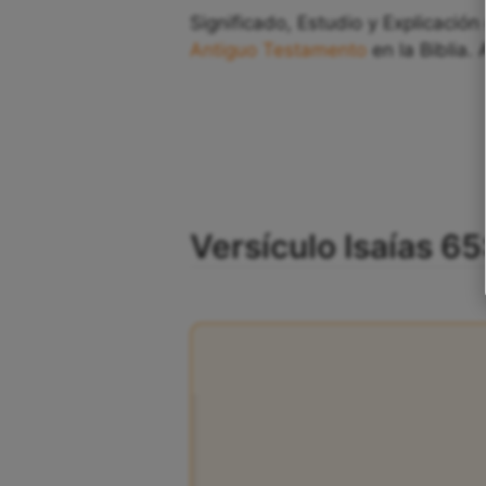
Significado, Estudio y Explicación 
Antiguo Testamento
en la Biblia. 
Versículo Isaías 65