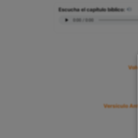
Escucha el capítulo bíblico:
Volv
Versículo Ant