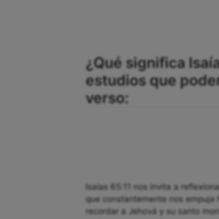
¿Qué significa Isaí
estudios que pode
verso:
Isaías 65:11 nos invita a reflexio
que constantemente nos empuja ha
recordar a Jehová y su santo mon