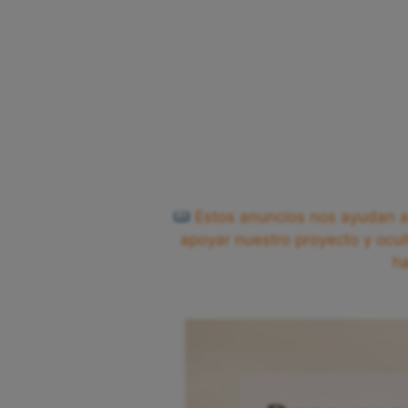
Estos anuncios nos ayudan a 
apoyar nuestro proyecto y ocul
h