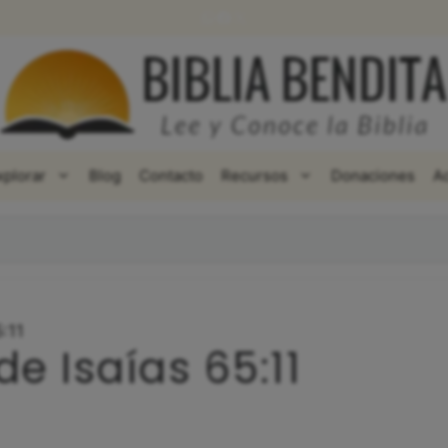
WhatsApp
Facebook
X
xplorar
Blog
Contacto
Recursos
Donaciones
A
:11
de Isaías 65:11