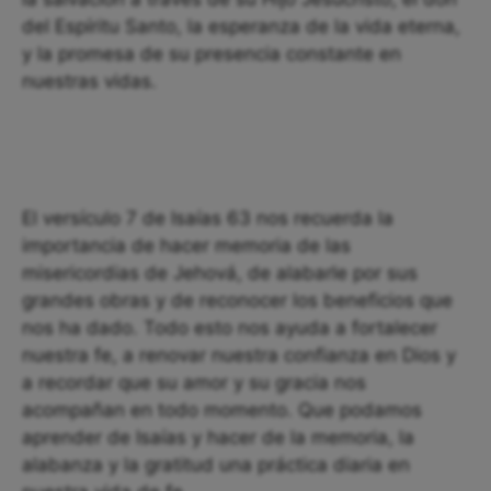
del Espíritu Santo, la esperanza de la vida eterna,
y la promesa de su presencia constante en
nuestras vidas.
El versículo 7 de Isaías 63 nos recuerda la
importancia de hacer memoria de las
misericordias de Jehová, de alabarle por sus
grandes obras y de reconocer los beneficios que
nos ha dado. Todo esto nos ayuda a fortalecer
nuestra fe, a renovar nuestra confianza en Dios y
a recordar que su amor y su gracia nos
acompañan en todo momento. Que podamos
aprender de Isaías y hacer de la memoria, la
alabanza y la gratitud una práctica diaria en