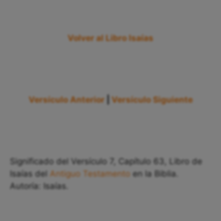
Volver al Libro Isaías
Versículo Anterior
|
Versículo Siguiente
Significado del Versículo 7, Capítulo 63, Libro de
Isaías del
Antiguo Testamento
en la Biblia.
Autoría: Isaías.