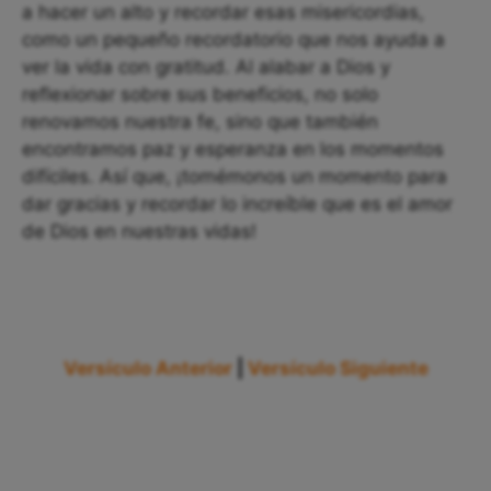
a hacer un alto y recordar esas misericordias,
como un pequeño recordatorio que nos ayuda a
ver la vida con gratitud. Al alabar a Dios y
reflexionar sobre sus beneficios, no solo
renovamos nuestra fe, sino que también
encontramos paz y esperanza en los momentos
difíciles. Así que, ¡tomémonos un momento para
dar gracias y recordar lo increíble que es el amor
de Dios en nuestras vidas!
Versículo Anterior
|
Versículo Siguiente