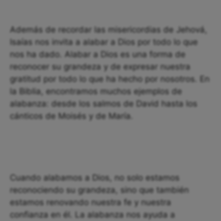
Además de recordar las misericordias de Jehová,
Isaías nos invita a alabar a Dios por todo lo que
nos ha dado. Alabar a Dios es una forma de
reconocer su grandeza y de expresar nuestra
gratitud por todo lo que ha hecho por nosotros. En
la Biblia, encontramos muchos ejemplos de
alabanza: desde los salmos de David hasta los
cánticos de Moisés y de María.
Cuando alabamos a Dios, no solo estamos
reconociendo su grandeza, sino que también
estamos renovando nuestra fe y nuestra
confianza en él. La alabanza nos ayuda a