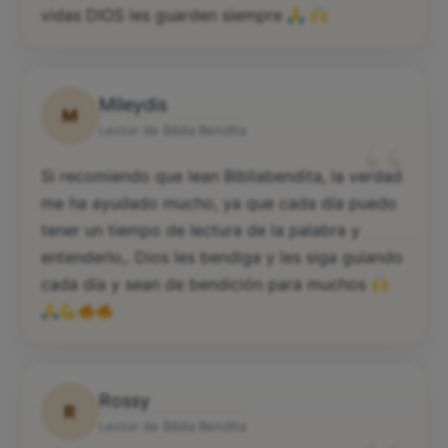
vidas DIOS les guarden siempre
Mileydis
M
“
Lector de Biblia Bendita
Si recomiendo que lean Bibliabendita, la verdad
me ha ayudado mucho, ya que cada día puedo
tener un tiempo de lectura de la palabra y
entenderlo,. Dios les bendiga y les siga guiando
cada día y sean de bendición para muchos
Rossy
R
Lector de Biblia Bendita