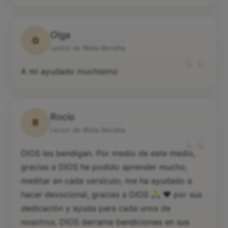
Olga
O
“
Lector de Biblia Bendita
A mi ayudado muchisimo
Rocío
R
“
Lector de Biblia Bendita
DIOS les bendigan. Por medio de este medio,
gracias a DIOS he podido aprender mucho,
meditar en cada versículo, me ha ayudado a
hacer devocional, gracias a DIOS
♥️
por sus
dedicación y ayuda para cada unos de
nosotros. DIOS derrame bendiciones en sus