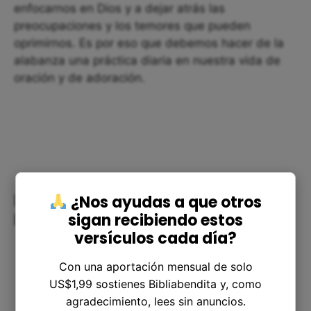
enfocarnos en Dios y a dejar atrás las
preocupaciones y los temores que pueden
oprimirnos. Es por eso que debemos hacer de la
alabanza una práctica diaria en nuestra vida de
oración y de adoración.
La granza de los beneficios de
¿Nos ayudas a que otros
sigan recibiendo estos
Dios
versículos cada día?
Con una aportación mensual de solo
US$1,99 sostienes Bibliabendita y, como
agradecimiento, lees sin anuncios.