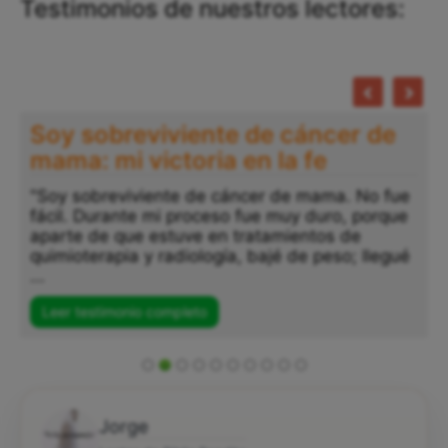
Testimonios de nuestros lectores:
Soy sobreviviente de cáncer de
mama: mi victoria en la fe
"Soy sobreviviente de cáncer de mama. No fue
fácil. Durante mi proceso fue muy duro, porque
aparte de que estuve en tratamientos de
quimioterapia y radiología, bajé de peso; llegué
...
Leer testimonio completo
Jorge