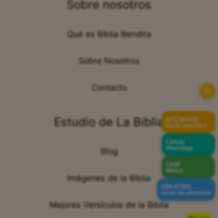
Sobre nosotros
Qué es Biblia Bendita
Sobre Nosotros
Contacto
✕
Estudio de La Biblia
APÓYANOS
Hazte miembro
CANAL
WhatsApp
Blog
CHAT
Bíblico
Imágenes de la Biblia
VER OTRO
versículo aleatorio
Mejores Versículos de la Biblia