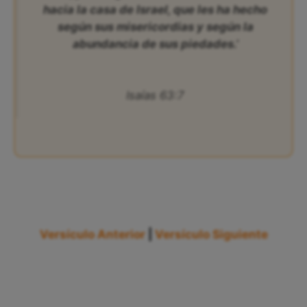
hacia la casa de Israel, que les ha hecho
según sus misericordias y según la
abundancia de sus piedades.’
Isaías 63:7
Versículo Anterior
|
Versículo Siguiente