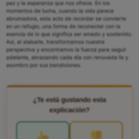
paz y la esperanza que nos ofrece. En los
momentos de lucha, cuando la vida parece
abrumadora, este acto de recordar se convierte
en un refugio, una forma de reconectar con la
esencia de lo que significa ser amado y sostenido.
Así, al alabarle, transformamos nuestra
perspectiva y encontramos la fuerza para seguir
adelante, abrazando cada día con renovada fe y
asombro por sus bendiciones.
¿Te está gustando esta
explicación?