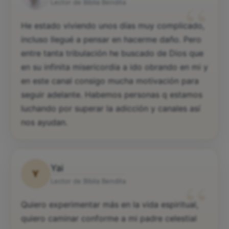
“
Lector de Biblia Bendita
He estado viviendo unos días muy complicado,
incluso llegué a pensar en hacerme daño. Pero
entre tanta tribulación he buscado de Dios que
en su infinita misericordia a ido obrando en mi y
en este canal consigo mucha motivación para
seguir adelante. Habemos personas q estamos
luchando por superar la adicción y canales así
nos ayudan.
Yai
Y
“
Lector de Biblia Bendita
Quiero experimentar más en la vida espiritual,
quiero caminar conforme a mi padre celestial