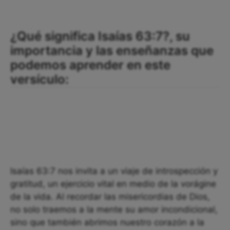
¿Qué significa Isaías 63:7?, su
importancia y las enseñanzas que
podemos aprender en este
versículo:
Isaías 63:7 nos invita a un viaje de introspección y
gratitud, un ejercicio vital en medio de la vorágine
de la vida. Al recordar las misericordias de Dios,
no solo traemos a la mente su amor incondicional,
sino que también abrimos nuestro corazón a la