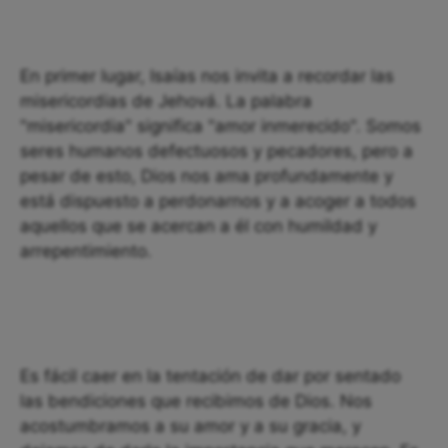
En primer lugar, Isaías nos invita a recordar las
misericordias de Jehová. La palabra
"misericordia" significa "amor inmerecido". Somos
seres humanos defectuosos y pecadores, pero a
pesar de esto, Dios nos ama profundamente y
está dispuesto a perdonarnos y a acoger a todos
aquellos que se acercan a él con humildad y
arrepentimiento.
Es fácil caer en la tentación de dar por sentado
las bendiciones que recibimos de Dios. Nos
acostumbramos a su amor y a su gracia, y