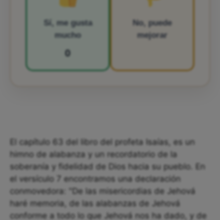
Sí, me gusta
No, puede
mucho
mejorar
0
El capítulo 63 del libro del profeta Isaías, es un
himno de alabanza y un recordatorio de la
soberanía y fidelidad de Dios hacia su pueblo. En
el versículo 7 encontramos una declaración
conmovedora: "De las misericordias de Jehová
haré memoria, de las alabanzas de Jehová
conforme a todo lo que Jehová nos ha dado, y de