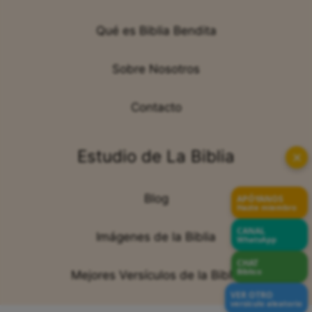
Qué es Biblia Bendita
Sobre Nosotros
Contacto
Estudio de La Biblia
✕
Blog
APÓYANOS
Hazte miembro
CANAL
Imágenes de la Biblia
WhatsApp
CHAT
Bíblico
Mejores Versículos de la Biblia
VER OTRO
versículo aleatorio