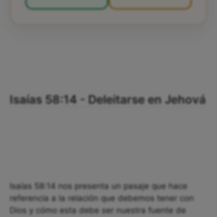
Isaías 58:14 - Deleitarse en Jehová
Isaías 58:14 nos presenta un pasaje que hace
referencia a la relación que debemos tener con
Dios y cómo esta debe ser nuestra fuente de