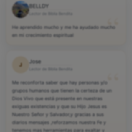
BELLDY
“
Lector de Biblia Bendita
He aprendido mucho y me ha ayudado mucho
en mi crecimiento espiritual
Jose
J
“
Lector de Biblia Bendita
Me reconforta saber que hay personas y/o
grupos humanos que tienen la certeza de un
Dios Vivo que está presente en nuestras
exiguas existencias y que su Hijo Jesus es
Nuestro Señor y Salvador,y gracias a sus
diarios mensajes ,reforzamos nuestra Fe y
tenemos mas herramientas para exaltar y