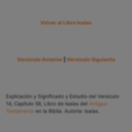
Volver al Libro Isaías
Versículo Anterior
|
Versículo Siguiente
Explicación y Significado y Estudio del Versículo
14, Capítulo 58, Libro de Isaías del
Antiguo
Testamento
en la Biblia. Autoría: Isaías.