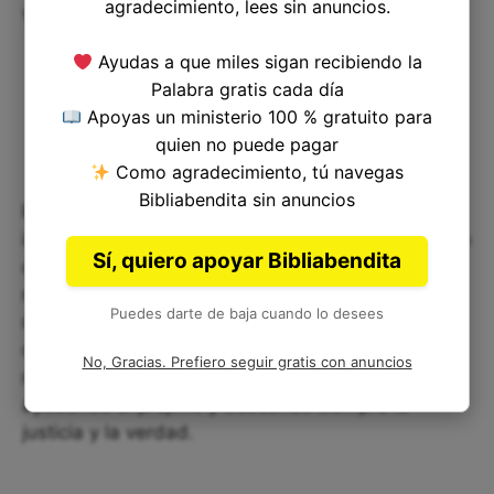
agradecimiento, lees sin anuncios.
vida
Ayudas a que miles sigan recibiendo la
Palabra gratis cada día
Apoyas un ministerio 100 % gratuito para
quien no puede pagar
Como agradecimiento, tú navegas
Bibliabendita sin anuncios
Para aplicar este versículo en nuestra vida, es
importante meditar en él y hacerlo vida en nuestro
Sí, quiero apoyar Bibliabendita
día a día. Debemos buscar a Dios en todo
momento, buscar su voluntad y su guía en todo
Puedes darte de baja cuando lo desees
momento, cultivar una vida de oración y de
comunión con Él. Debemos además trabajar en
No, Gracias. Prefiero seguir gratis con anuncios
nuestra relación con los demás, amando y
ayudando al prójimo y buscando siempre la
justicia y la verdad.