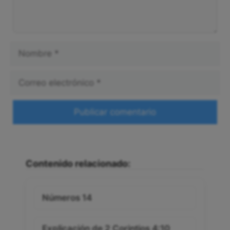
Nombre
Correo
electrónico
Web
Contenido relacionado:
Números 14
Explicación de 2 Corintios 4:10