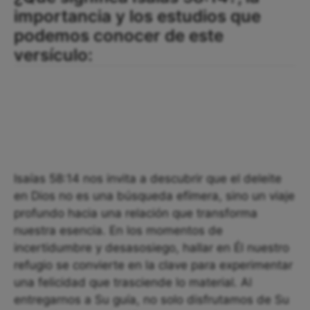
importancia y los estudios que
podemos conocer de este
versículo:
Isaías 58:14 nos invita a descubrir que el deleite
en Dios no es una búsqueda efímera, sino un viaje
profundo hacia una relación que transforma
nuestra esencia. En los momentos de
incertidumbre y desasosiego, hallar en Él nuestro
refugio se convierte en la clave para experimentar
una felicidad que trasciende lo material. Al
entregarnos a Su guía, no solo disfrutamos de Su