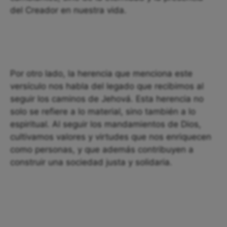
del Creador en nuestra vida.
Por otro lado, la herencia que menciona este
versículo nos habla del legado que recibimos al
seguir los caminos de Jehová. Esta herencia no
solo se refiere a lo material, sino también a lo
espiritual. Al seguir los mandamientos de Dios,
cultivamos valores y virtudes que nos enriquecen
como personas, y que además contribuyen a
construir una sociedad justa y solidaria.