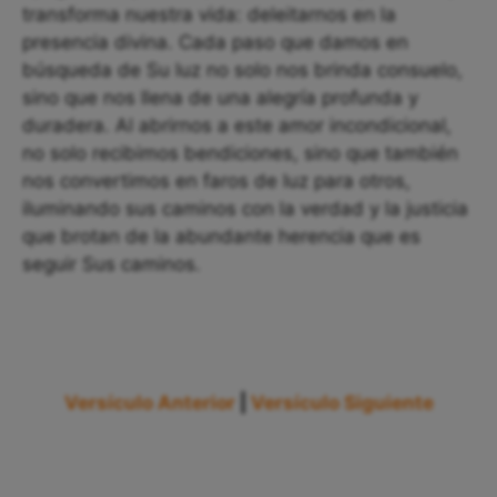
transforma nuestra vida: deleitarnos en la
presencia divina. Cada paso que damos en
búsqueda de Su luz no solo nos brinda consuelo,
sino que nos llena de una alegría profunda y
duradera. Al abrirnos a este amor incondicional,
no solo recibimos bendiciones, sino que también
nos convertimos en faros de luz para otros,
iluminando sus caminos con la verdad y la justicia
que brotan de la abundante herencia que es
seguir Sus caminos.
Versículo Anterior
|
Versículo Siguiente