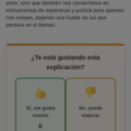
amor, sino que también nos convertimos en
instrumentos de esperanza y justicia para quienes
nos rodean, dejando una huella de luz que
perdura en el tiempo.
¿Te está gustando esta
explicación?
Sí, me gusta
No, puede
mucho
mejorar
0