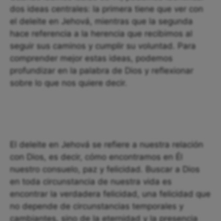
dos ideas centrales: la primera tiene que ver con
el deleite en Jehová, mientras que la segunda
hace referencia a la herencia que recibimos al
seguir sus caminos y cumplir su voluntad. Para
comprender mejor estas ideas, podemos
profundizar en la palabra de Dios y reflexionar
sobre lo que nos quiere decir.
El deleite en Jehová se refiere a nuestra relación
con Dios, es decir, cómo encontramos en Él
nuestro consuelo, paz y felicidad. Buscar a Dios
en toda circunstancia de nuestra vida es
encontrar la verdadera felicidad, una felicidad que
no depende de circunstancias temporales y
cambiantes, sino de la eternidad y la presencia