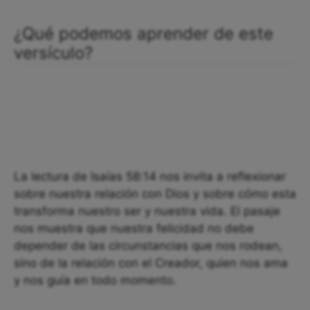
¿Qué podemos aprender de este
versículo?
La lectura de Isaías 58:14 nos invita a reflexionar
sobre nuestra relación con Dios y sobre cómo esta
transforma nuestro ser y nuestra vida. El pasaje
nos muestra que nuestra felicidad no debe
depender de las circunstancias que nos rodean,
sino de la relación con el Creador, quien nos ama
y nos guía en todo momento.