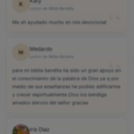
Katy
K
“
Lector de Biblia Bendita
Me ah ayudado mucho en mis devocional
Medardo
M
“
Lector de Biblia Bendita
para mi biblia bendita ha sido un gran apoyo en
el conocimiento de la palabra de Dios ya q por
medio de sus enseñanzas he podido edificarme
y crecer espiritualmente Dios los bendiga
amados siervos del señor gracias
Iris Diaz