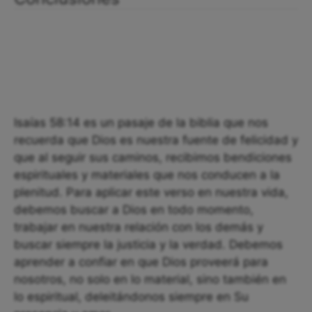
Isaías 58:14 es un pasaje de la biblia que nos
recuerda que Dios es nuestra fuente de felicidad y
que al seguir sus caminos, recibimos bendiciones
espirituales y materiales que nos conducen a la
plenitud. Para aplicar este verso en nuestra vida,
debemos buscar a Dios en todo momento,
trabajar en nuestra relación con los demás y
buscar siempre la justicia y la verdad. Debemos
aprender a confiar en que Dios proveerá para
nosotros, no solo en lo material, sino también en
lo espiritual, deleitándonos siempre en Su