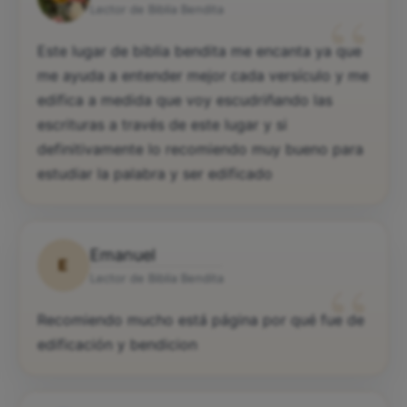
“
Lector de Biblia Bendita
Este lugar de biblia bendita me encanta ya que
me ayuda a entender mejor cada versículo y me
edifica a medida que voy escudriñando las
escrituras a través de este lugar y si
definitivamente lo recomiendo muy bueno para
estudiar la palabra y ser edificado
Emanuel
E
“
Lector de Biblia Bendita
Recomiendo mucho está página por qué fue de
edificación y bendicion