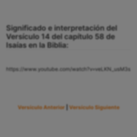
Significado e interpretación del
Versículo 14 del capítulo 58 de
Isaías en la Biblia:
https://www.youtube.com/watch?v=veLKN_usM3s
Versículo Anterior
|
Versículo Siguiente