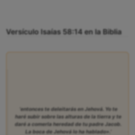
Versículo Isaías 58:14 en la Biblia
‘entonces te deleitarás en Jehová. Yo te
haré subir sobre las alturas de la tierra y te
daré a comerla heredad de tu padre Jacob.
La boca de Jehová lo ha hablado».’