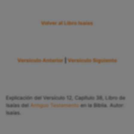
Volver al Libro Isaías
Versículo Anterior
|
Versículo Siguiente
Explicación del Versículo 12, Capítulo 38, Libro de
Isaías del
Antiguo Testamento
en la Biblia. Autor:
Isaías.