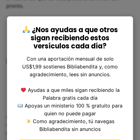
pronto.
¿Nos ayudas a que otros
sigan recibiendo estos
versículos cada día?
Con una aportación mensual de solo
Reflexiones sobre el verso 12
US$1,99 sostienes Bibliabendita y, como
agradecimiento, lees sin anuncios.
Ayudas a que miles sigan recibiendo la
Palabra gratis cada día
Apoyas un ministerio 100 % gratuito para
quien no puede pagar
El verso 12 de Isaías 38 puede relacionarse con
Como agradecimiento, tú navegas
situaciones de crisis de la vida. Todos pasamos
Bibliabendita sin anuncios
por momentos difíciles, y como el Rey Ezequías,