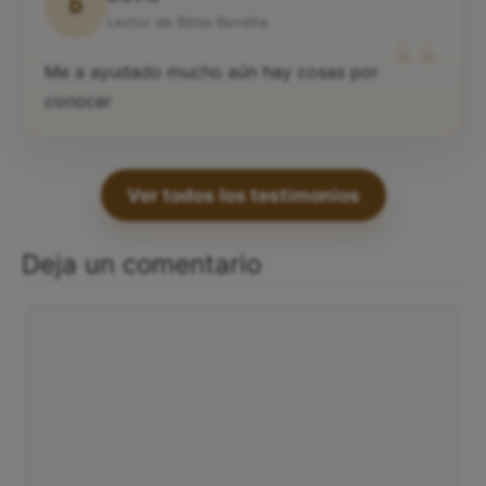
D
“
Lector de Biblia Bendita
Me a ayudado mucho aún hay cosas por
conocer
Ver todos los testimonios
Deja un comentario
Comentario