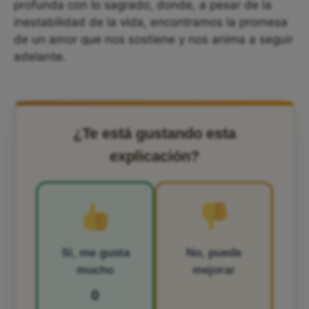
profunda con lo sagrado, donde, a pesar de la
inestabilidad de la vida, encontramos la promesa
de un amor que nos sostiene y nos anima a seguir
adelante.
¿Te está gustando esta
explicación?
Sí, me gusta
No, puede
mucho
mejorar
0