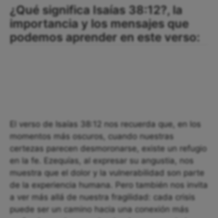
¿Qué significa Isaías 38:12?, la
importancia y los mensajes que
podemos aprender en este verso:
El verso de Isaías 38:12 nos recuerda que, en los
momentos más oscuros, cuando nuestras
certezas parecen desmoronarse, existe un refugio
en la fe. Ezequías, al expresar su angustia, nos
muestra que el dolor y la vulnerabilidad son parte
de la experiencia humana. Pero también nos invita
a ver más allá de nuestra fragilidad: cada crisis
puede ser un camino hacia una conexión más