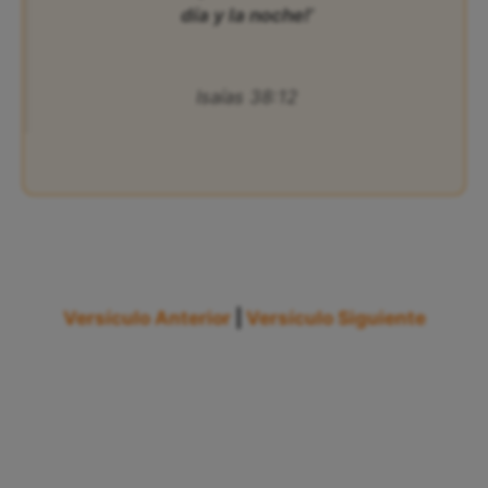
día y la noche!’
Isaías 38:12
Versículo Anterior
|
Versículo Siguiente