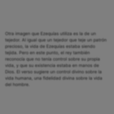
Otra imagen que Ezequías utiliza es la de un
tejedor. Al igual que un tejedor que teje un patrón
precioso, la vida de Ezequías estaba siendo
tejida. Pero en este punto, el rey también
reconocía que no tenía control sobre su propia
vida, y que su existencia estaba en manos de
Dios. El verso sugiere un control divino sobre la
vida humana, una fidelidad divina sobre la vida
del hombre.