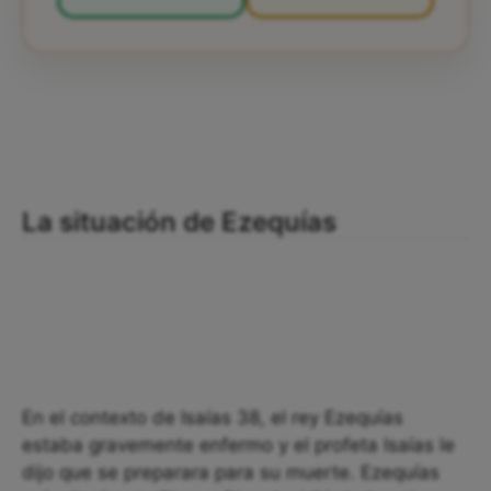
La situación de Ezequías
En el contexto de Isaías 38, el rey Ezequías
estaba gravemente enfermo y el profeta Isaías le
dijo que se preparara para su muerte. Ezequías