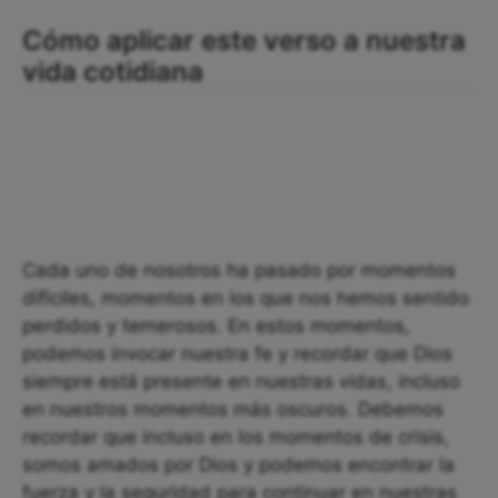
Cómo aplicar este verso a nuestra
vida cotidiana
Cada uno de nosotros ha pasado por momentos
difíciles, momentos en los que nos hemos sentido
perdidos y temerosos. En estos momentos,
podemos invocar nuestra fe y recordar que Dios
siempre está presente en nuestras vidas, incluso
en nuestros momentos más oscuros. Debemos
recordar que incluso en los momentos de crisis,
somos amados por Dios y podemos encontrar la
fuerza y la seguridad para continuar en nuestras