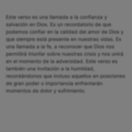
Este verso es una llamada a la confianza y
salvación en Dios. Es un recordatorio de que
podemos confiar en la calidad del amor de Dios y
que siempre está presente en nuestras vidas. Es
una llamada a la fe, a reconocer que Dios nos
permitirá triunfar sobre nuestras crisis y nos unirá
en el momento de la adversidad. Este verso es
también una invitación a la humildad,
recordándonos que incluso aquellos en posiciones
de gran poder o importancia enfrentarán
momentos de dolor y sufrimiento.