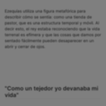
Ezequías utiliza una figura metafórica para
describir cómo se sentía: como una tienda de
pastor, que es una estructura temporal y móvil. Al
decir esto, el rey estaba reconociendo que la vida
terrenal es efímera y que las cosas que damos por
sentado fácilmente pueden desaparecer en un
abrir y cerrar de ojos.
"Como un tejedor yo devanaba mi
vida"