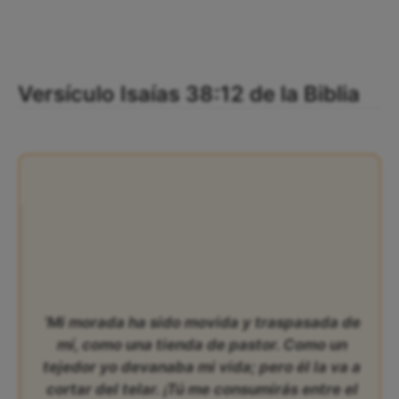
Versículo Isaías 38:12 de la Biblia
‘Mi morada ha sido movida y traspasada de
mí, como una tienda de pastor. Como un
tejedor yo devanaba mi vida; pero él la va a
cortar del telar. ¡Tú me consumirás entre el