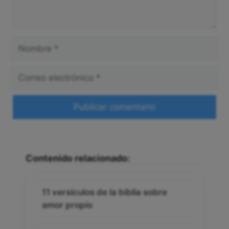
Nombre
Correo
electrónico
Web
Contenido relacionado:
11 versículos de la biblia sobre
amor propio