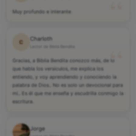
“
Muy profundo e interante
Charloth
C
“
Lector de Biblia Bendita
Gracias, a Biblia Bendita conozco más, de lo
que habla los versiculos, me explica los
entiendo, y voy aprendiendo y conociendo la
palabra de Dios.. No es solo un devocional para
mi.. Es él que me enseña y escudrilla conmigo la
escritura.
Jorge