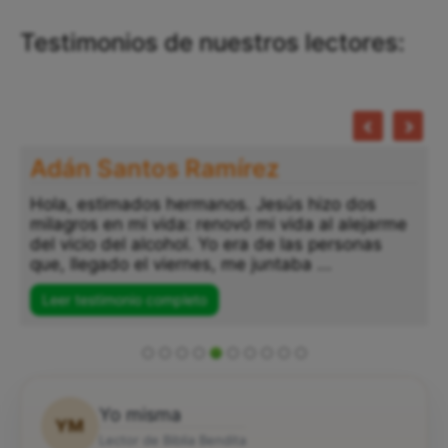
Testimonios de nuestros lectores:
Adán Santos Ramírez
Hola, estimados hermanos. Jesús hizo dos
milagros en mi vida: renovó mi vida al alejarme
del vicio del alcohol. Yo era de las personas
que, llegado el viernes, me juntaba ...
Leer testimonio completo
Yo misma
YM
Lector de Biblia Bendita