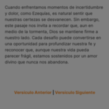
Cuando enfrentamos momentos de incertidumbre
y dolor, como Ezequías, es natural sentir que
nuestras certezas se desvanecen. Sin embargo,
este pasaje nos invita a recordar que, aun en
medio de la tormenta, Dios se mantiene firme a
nuestro lado. Cada desafío puede convertirse en
una oportunidad para profundizar nuestra fe y
reconocer que, aunque nuestra vida pueda
parecer frágil, estamos sostenidos por un amor
divino que nunca nos abandona.
Versículo Anterior
|
Versículo Siguiente