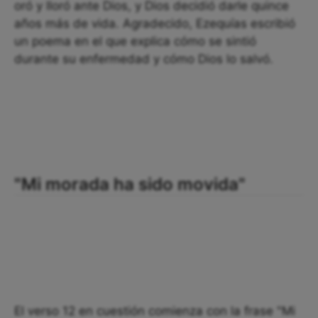
oró y lloró ante Dios, y Dios decidió darle quince
años más de vida. Agradecido, Ezequías escribió
un poema en el que explica cómo se sintió
durante su enfermedad y cómo Dios lo salvó.
"Mi morada ha sido movida"
El verso 12 en cuestión comienza con la frase "Mi