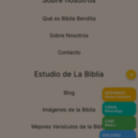
Qué es Biblia Bendita
Sobre Nosotros
Contacto
Estudio de La Biblia
✕
Blog
APÓYANOS
Hazte miembro
CANAL
Imágenes de la Biblia
WhatsApp
CHAT
Bíblico
Mejores Versículos de la Biblia
VER OTRO