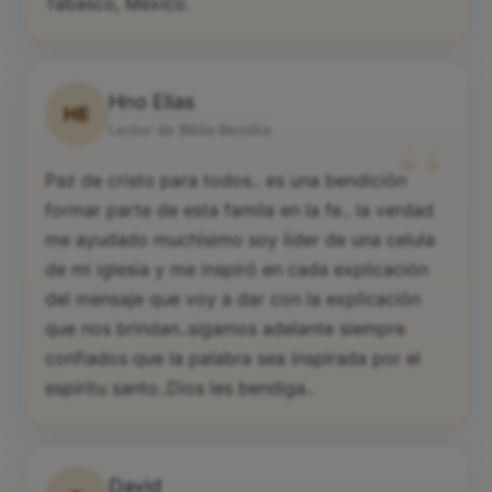
Tabasco, México.
Hno Elias
HE
“
Lector de Biblia Bendita
Paz de cristo para todos.. es una bendición
formar parte de esta famila en la fe.. la verdad
me ayudado muchísimo soy lider de una celula
de mi iglesia y me inspiró en cada explicación
del mensaje que voy a dar con la explicación
que nos brindan..sigamos adelante siempre
confiados que la palabra sea inspirada por el
espíritu santo..Dios les bendiga..
David