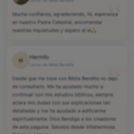
“
Lector de Biblia Bendita
Mucha confianza, agradeciendo, fé, esperanza
en nuestro Padre Celestial, encomendar
nuestras inquietudes y espero el el
Hermilo
H
“
Lector de Biblia Bendita
Desde que me tope con Biblia Bendita no dejo
de consultarlo. Me ha ayudado mucho a
continuar con mis estudios biblicos, siempre
aclara mis dudas con sus explicaciones tan
detalladas y me ha ayudado a edificarme
espiritualmente. Dios Bendiga a los creadores
de esta paguina. Saludos desde Villahermosa