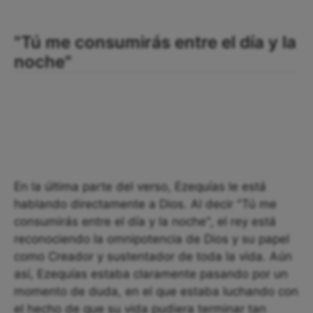
"Tú me consumirás entre el día y la
noche"
En la última parte del verso, Ezequías le está
hablando directamente a Dios. Al decir "Tú me
consumirás entre el día y la noche", el rey está
reconociendo la omnipotencia de Dios y su papel
como Creador y sustentador de toda la vida. Aún
así, Ezequías estaba claramente pasando por un
momento de duda, en el que estaba luchando con
el hecho de que su vida pudiera terminar tan