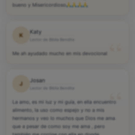
bueno y Misericordioso
Katy
K
“
Lector de Biblia Bendita
Me ah ayudado mucho en mis devocional
Josan
J
“
Lector de Biblia Bendita
La amo, es mi luz y mi guía, en ella encuentro
alimento, la uso como espejo y no a mis
hermanos y veo lo muchos que Dios me ama
que a pesar de como soy me ama , pero
también me corrige con ella en donde