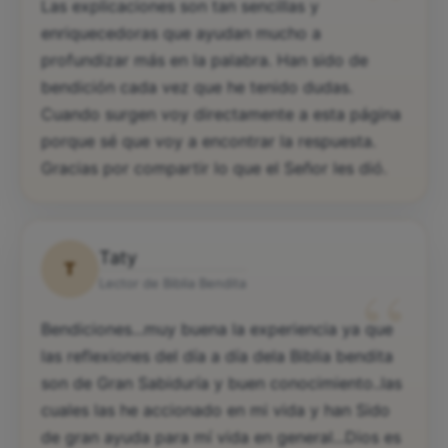
“
Las explicaciones son tan sencillas y
enriquecedoras que ayudan mucho a
profundizar más en la palabra. Han sido de
bendición cada vez que he tenido dudas.
Cuando surgen voy directamente a esta página
porque sé que voy a encontrar la respuesta.
Gracias por compartir lo que el Señor les dió.
Taty
T
“
Lector de Biblia Bendita
Bendiciones...muy buena la experiencia ya que
las reflexiones del día a día dela Biblia bendita
son de Gran Sabiduría y buen conocimiento..las
cuales las he accionado en mi vida y han Sido
de gran ayuda para mí vida en general...Dios es