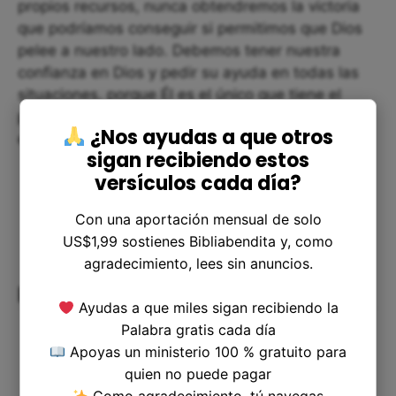
propios recursos, nunca obtendremos la victoria
que podríamos conseguir si permitimos que Dios
pelee a nuestro lado. Debemos tener nuestra
confianza en Dios y pedir su ayuda en todas las
situaciones, porque Él es el único que tiene el
poder para librarnos de cualquier peligro que
¿Nos ayudas a que otros
enfrentemos.
sigan recibiendo estos
versículos cada día?
Con una aportación mensual de solo
US$1,99 sostienes Bibliabendita y, como
agradecimiento, lees sin anuncios.
Reflexiones finales
Ayudas a que miles sigan recibiendo la
Palabra gratis cada día
Apoyas un ministerio 100 % gratuito para
quien no puede pagar