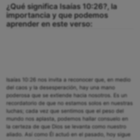
¿Qué significa Isaías 10:26?, la
importancia y que podemos
aprender en este verso:
Isaías 10:26 nos invita a reconocer que, en medio
del caos y la desesperación, hay una mano
poderosa que se extiende hacia nosotros. Es un
recordatorio de que no estamos solos en nuestras
luchas; cada vez que sentimos que el peso del
mundo nos aplasta, podemos hallar consuelo en
la certeza de que Dios se levanta como nuestro
aliado. Así como Él actuó en el pasado, hoy sigue