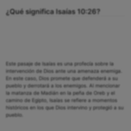
¿Qué significa Isaías 10:26?
Este pasaje de Isaías es una profecía sobre la
intervención de Dios ante una amenaza enemiga.
En este caso, Dios promete que defenderá a su
pueblo y derrotará a los enemigos. Al mencionar
la matanza de Madián en la peña de Oreb y el
camino de Egipto, Isaías se refiere a momentos
históricos en los que Dios intervino y protegió a su
pueblo.