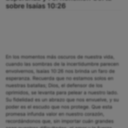
sobre Isaías 10:26
En los momentos más oscuros de nuestra vida,
cuando las sombras de la incertidumbre parecen
envolvernos, Isaías 10:26 nos brinda un faro de
esperanza. Recuerda que no estamos solos en
nuestras batallas; Dios, el defensor de los
oprimidos, se levanta para pelear a nuestro lado.
Su fidelidad es un abrazo que nos envuelve, y su
poder es el escudo que nos protege. Que esta
promesa infunda valor en nuestro corazón,
recordándonos que, sin importar cuán grandes