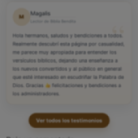
Magalis
M
“
Lector de Biblia Bendita
Hola hermanos, saludos y bendiciones a todos.
Realmente descubrí esta página por casualidad,
me parece muy apropiada para entender los
versículos bíblicos, dejando una enseñanza a
los nuevos convertidos y al público en general
que esté interesado en escudriñar la Palabra de
Dios. Gracias
felicitaciones y bendiciones a
los administradores.
Ver todos los testimonios