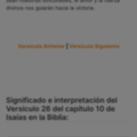
sean nuestras dificultades, el amor y la fuerza
divinos nos guiarán hacia la victoria.
Versículo Anterior
|
Versículo Siguiente
Significado e interpretación del
Versículo 26 del capítulo 10 de
Isaías en la Biblia: