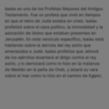
Isaías es uno de los Profetas Mayores del Antiguo
Testamento. Fue un profeta que vivió en tiempos
en que el reino de Judá estaba en crisis. Isaías
profetizó sobre el caos político, la inmoralidad y la
adoración de ídolos que estaban presentes en
Jerusalén. En este versículo específico, Isaías está
hablando sobre la derrota del rey asirio que
amenazaba a Judá. Isaías profetiza que Jehová
de los ejércitos levantará el látigo contra el rey
asirio, y lo derrocará como lo hizo en la matanza
de Madián en la peña de Oreb, y alzará su vara
sobre el mar como lo hizo en el camino de Egipto.