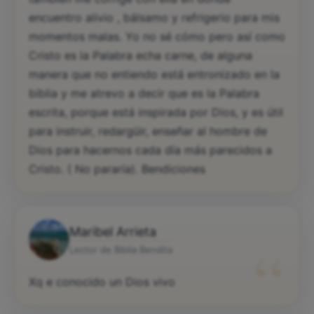
encuentro alivio , bálsamo y refrigerio para mis
momentos malas. Yo no sé cómo pero así como
Cristo es la Palabra echa carne, de alguna
manera que no entiendo está entronizado en la
biblia y me atrevo a decir que es la Palabra
escrita, porque está inspirada por Dios, y es útil
para instruir, redargüir, enseñar al hombre de
Dios para hacernos cada día más parecidos a
Cristo. ( No pararía). Bendiciones
Maribel Arrieta
“
Lector de Biblia Bendita
Xq e conocido un Dios vivo