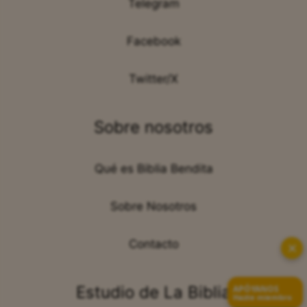
Telegram
Facebook
Twitter/X
Sobre nosotros
Qué es Biblia Bendita
Sobre Nosotros
Contacto
✕
Estudio de La Biblia
APÓYANOS
Hazte miembro