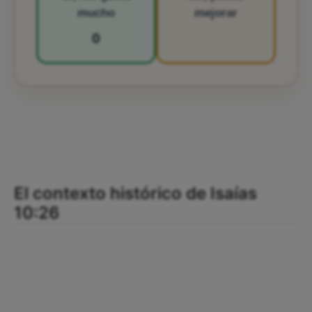
mucho
mejorar
0
El contexto histórico de Isaías
10:26