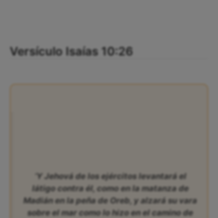
Versículo Isaías 10:26
‘Y Jehová de los ejércitos levantará el
látigo contra él, como en la matanza de
Madián en la peña de Oreb, y alzará su vara
sobre el mar como lo hizo en el camino de