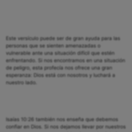
Este versículo puede ser de gran ayuda para las
personas que se sienten amenazadas o
vulnerable ante una situación difícil que estén
enfrentando. Si nos encontramos en una situación
de peligro, esta profecía nos ofrece una gran
esperanza: Dios está con nosotros y luchará a
nuestro lado.
Isaías 10:26 también nos enseña que debemos
confiar en Dios. Si nos dejamos llevar por nuestros