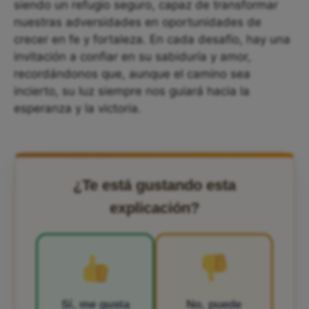
siendo un refugio seguro, capaz de transformar
nuestras adversidades en oportunidades de
crecer en fe y fortaleza. En cada desafío, hay una
invitación a confiar en su sabiduría y amor,
recordándonos que, aunque el camino sea
incierto, su luz siempre nos guiará hacia la
esperanza y la victoria.
¿Te está gustando esta
explicación?
Sí, me gusta
No, puede