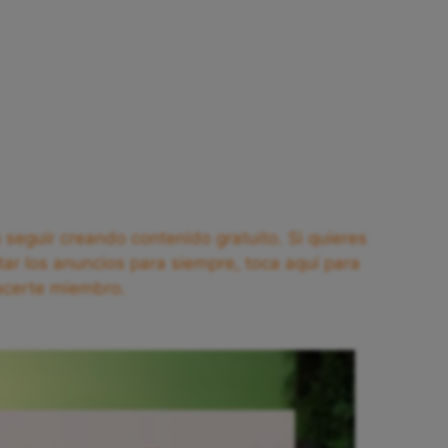
seguir creando contenido gratuito. Si quieres
tar los anuncios para siempre, toca aquí para
acerte miembro.