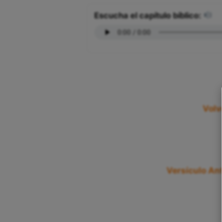
Escucha el capítulo bíblico:
Volv
Versículo Ant