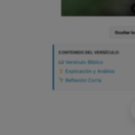
Ocultar l
CONTENIDO DEL VERSÍCULO:
Versículo Bíblico
Explicación y Análisis
Reflexión Corta