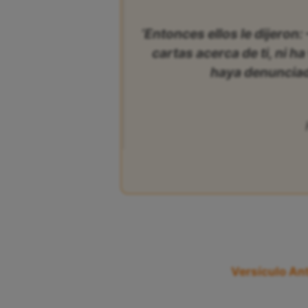
‘Entonces ellos le dijero
cartas acerca de ti, ni 
haya denunciado
Versículo Ant