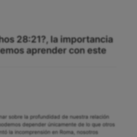
hos 28:21?, la importancia
demos aprender con este
onar sobre la profundidad de nuestra relación
podemos depender únicamente de lo que otros
entó la incomprensión en Roma, nosotros