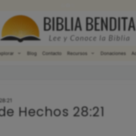
WhatsApp
Facebook
X
xplorar
Blog
Contacto
Recursos
Donaciones
A
28:21
 de Hechos 28:21