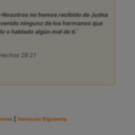
n: –Nosotros no hemos recibido de Judea
ha venido ninguno de los hermanos que
 o hablado algún mal de ti.’
Hechos 28:21
erior
|
Versículo Siguiente