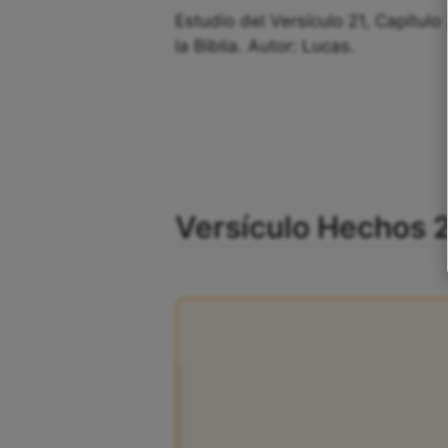
Estudio del Versículo 21, Capítul
la Biblia. Autor: Lucas.
Versículo Hechos 