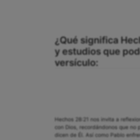
¿Qué significa Hec
y estudios que po
versículo:
Hechos 28:21 nos invita a reflexi
con Dios, recordándonos que no 
dicen de Él. Así como Pablo enfr