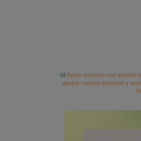
Estos anuncios nos ayudan a 
apoyar nuestro proyecto y ocul
h