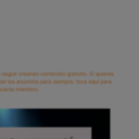
seguir creando contenido gratuito. Si quieres
tar los anuncios para siempre, toca aquí para
acerte miembro.