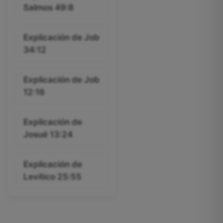
Salmos 49:8
Explicación de Job
34:12
Explicación de Job
12:16
Explicación de
Josué 13:24
Explicación de
Levítico 25:55