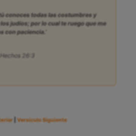
ú conoces todas las costumbres y
los judíos; por lo cual te ruego que me
s con paciencia.’
Hechos 26:3
erior
|
Versículo Siguiente