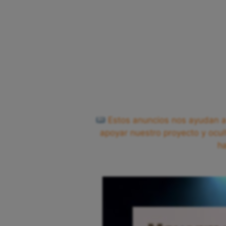
Estos anuncios nos ayudan a 
apoyar nuestro proyecto y ocul
h