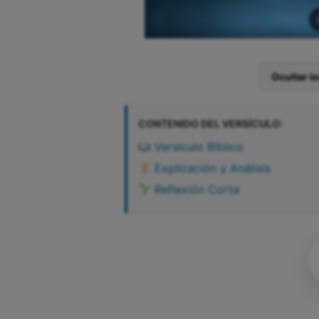
Ocultar l
CONTENIDO DEL VERSÍCULO:
Versículo Bíblico
Explicación y Análisis
Reflexión Corta