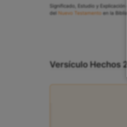
Significado, Estudio y Explicación
del
Nuevo Testamento
en la Bibli
Versículo Hechos 26