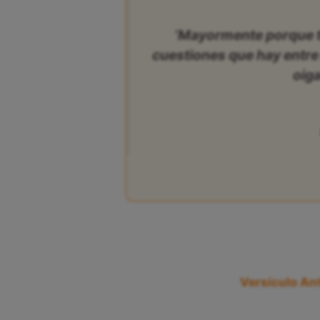
‘Mayormente porque t
cuestiones que hay entre 
oiga
Versículo Ant