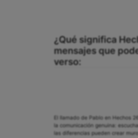
¿Qué significa Hec
mensajes que pode
verso:
El llamado de Pablo en Hechos 26:
la comunicación genuina: escucha
las diferencias pueden crear muro