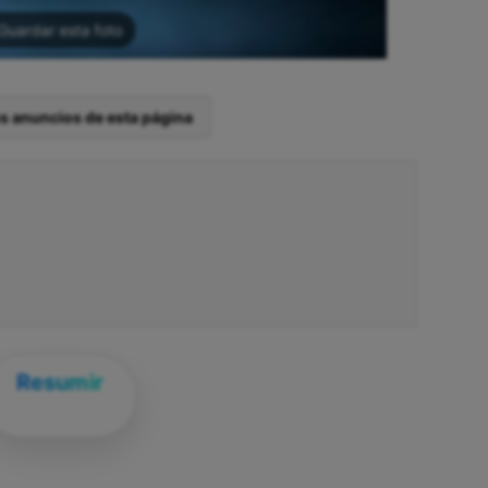
Guardar esta foto
os anuncios de esta página
Resumir