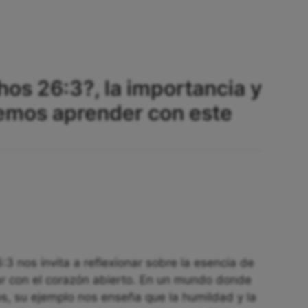
hos 26:3?, la importancia y
mos aprender con este
3 nos invita a reflexionar sobre la esencia de
r con el corazón abierto. En un mundo donde
s, su ejemplo nos enseña que la humildad y la