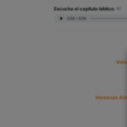
Escucha el capítulo bíblico:
Volv
Versículo Ant