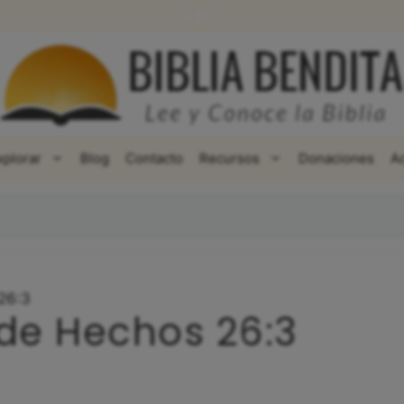
WhatsApp
Facebook
X
xplorar
Blog
Contacto
Recursos
Donaciones
A
26:3
 de Hechos 26:3