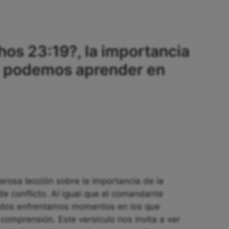
hos 23:19?, la importancia
ue podemos aprender en
rosa lección sobre la importancia de la
e conflicto. Al igual que el comandante
odos enfrentamos momentos en los que
 comprensión. Este versículo nos invita a ver