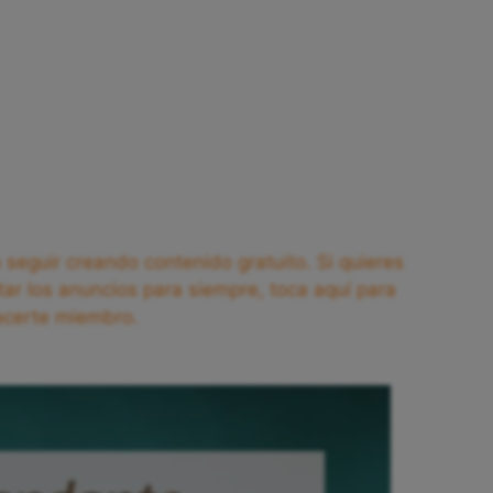
seguir creando contenido gratuito. Si quieres
tar los anuncios para siempre, toca aquí para
acerte miembro.