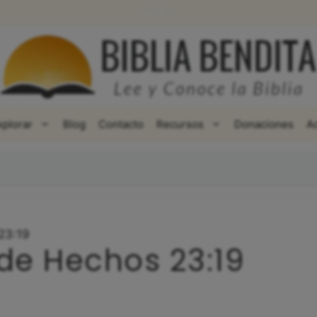
WhatsApp
Facebook
X
xplorar
Blog
Contacto
Recursos
Donaciones
A
23:19
 de Hechos 23:19