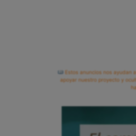
Estos anuncios nos ayudan a 
apoyar nuestro proyecto y ocul
h