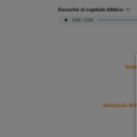
Escucha el capítulo bíblico:
Volv
Versículo Ant