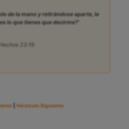
o de la mano y retirándose aparte, le
es lo que tienes que decirme?’
Hechos 23:19
erior
|
Versículo Siguiente