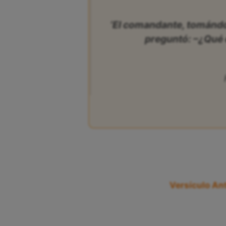
‘El comandante, tomándol
preguntó: –¿Qué 
Versículo Ant