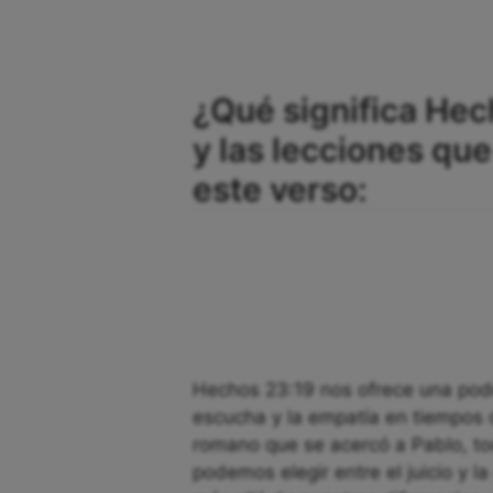
¿Qué significa Hec
y las lecciones q
este verso:
Hechos 23:19 nos ofrece una pode
escucha y la empatía en tiempos d
romano que se acercó a Pablo, t
podemos elegir entre el juicio y la