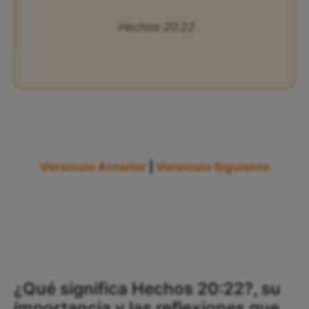
Hechos 20:22
Versículo Anterior
|
Versículo Siguiente
¿Qué significa Hechos 20:22?, su
importancia y las reflexiones que