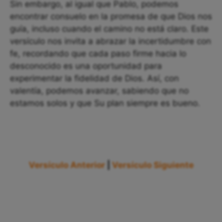
Sin embargo, al igual que Pablo, podemos
encontrar consuelo en la promesa de que Dios nos
guía, incluso cuando el camino no está claro. Este
versículo nos invita a abrazar la incertidumbre con
fe, recordando que cada paso firme hacia lo
desconocido es una oportunidad para
experimentar la fidelidad de Dios. Así, con
valentía, podemos avanzar, sabiendo que no
estamos solos y que Su plan siempre es bueno.
Versículo Anterior
|
Versículo Siguiente