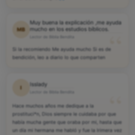
Muy buena la explicación ,me ayuda
“
mucho en los estudios bíblicos.
MB
Lector de Biblia Bendita
Si la recomiendo Me ayuda mucho Si es de
bendición, leo a diario lo que comparten
Isslady
I
“
Lector de Biblia Bendita
Hace muchos años me dedique a la
prostituci*n, Dios siempre le cuidaba por que
había mucha gente que oraba por mi, hasta que
un día mi hermana me habló y fue la lrimera vez