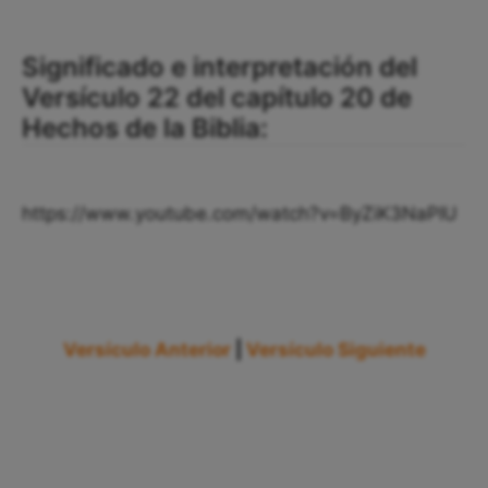
Significado e interpretación del
Versículo 22 del capítulo 20 de
Hechos de la Biblia:
https://www.youtube.com/watch?v=ByZiK3NaPIU
Versículo Anterior
|
Versículo Siguiente