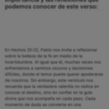
podemos conocer de este verso:
En Hechos 20:22, Pablo nos invita a reflexionar
sobre la belleza de la fe en medio de la
incertidumbre. Al igual que él, muchas veces nos
enfrentamos a caminos oscuros y decisiones
difíciles, donde el temor puede querer apoderarse
de nosotros. Sin embargo, este versículo nos
recuerda que la verdadera valentía no radica en
conocer el destino, sino en confiar en la guía
divina que nos acompaña en cada paso. Cada
momento de duda se convierte en una