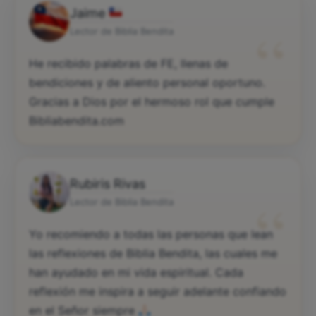
Jaime
“
Lector de Biblia Bendita
He recibido palabras de FE, llenas de
bendiciones y de aliento personal oportuno.
Gracias a Dios por el hermoso rol que cumple
Bibliabendita.com
Rubiris Rivas
“
Lector de Biblia Bendita
Yo recomiendo a todas las personas que lean
las reflexiones de Biblia Bendita, las cuales me
han ayudado en mi vida espiritual. Cada
reflexión me inspira a seguir adelante confiando
en el Señor siempre