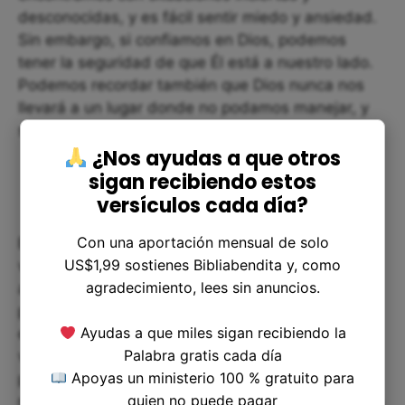
desconocidas, y es fácil sentir miedo y ansiedad.
Sin embargo, si confiamos en Dios, podemos
tener la seguridad de que Él está a nuestro lado.
Podemos recordar también que Dios nunca nos
llevará a un lugar donde no podamos manejar, y
siempre nos guiará en la dirección correcta.
¿Nos ayudas a que otros
sigan recibiendo estos
versículos cada día?
Con una aportación mensual de solo
En segundo lugar, podemos reflexionar sobre la
US$1,99 sostienes Bibliabendita y, como
valentía y la fe de Pablo. A menudo, nos
agradecimiento, lees sin anuncios.
aferramos a nuestras propias vidas, tratando de
planificar y controlar todo lo que nos rodea. Sin
Ayudas a que miles sigan recibiendo la
embargo, si realmente queremos seguir a Dios, a
Palabra gratis cada día
veces tendremos que hacer cosas que nos
Apoyas un ministerio 100 % gratuito para
parezcan inciertas y peligrosas. En esos
quien no puede pagar
momentos, necesitaremos tener la misma valentía