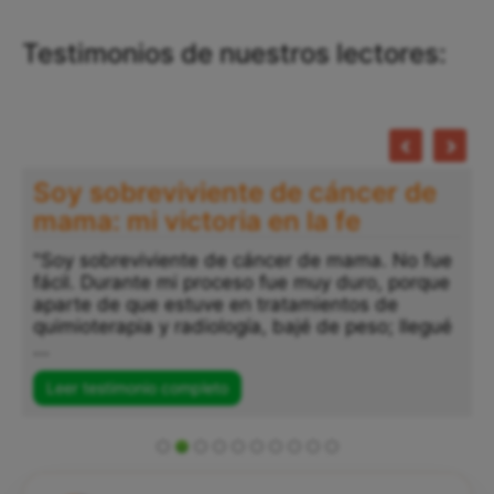
Testimonios de nuestros lectores:
Soy sobreviviente de cáncer de
mama: mi victoria en la fe
"Soy sobreviviente de cáncer de mama. No fue
fácil. Durante mi proceso fue muy duro, porque
aparte de que estuve en tratamientos de
quimioterapia y radiología, bajé de peso; llegué
...
Leer testimonio completo