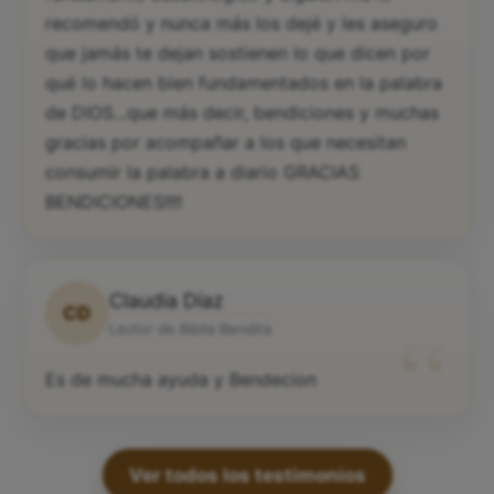
recomendó y nunca más los dejé y les aseguro
que jamás te dejan sostienen lo que dicen por
qué lo hacen bien fundamentados en la palabra
de DIOS...que más decir, bendiciones y muchas
gracias por acompañar a los que necesitan
consumir la palabra a diario GRACIAS
BENDICIONES!!!!
Claudia Díaz
CD
“
Lector de Biblia Bendita
Es de mucha ayuda y Bendecion
Ver todos los testimonios