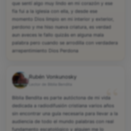
que sentí algo muy lindo en mi corazón y ese
fía fui a la iglesia con ella, y desde ese
momento Dios limpio en mi interior y exterior,
perdono y me hiso nueva criatura, es verdad
aun aveces le fallo quizás en alguna mala
palabra pero cuando se arrodilla con verdadera
arrepentimiento Dios Perdona
Rubén Vonkunosky
“
Lector de Biblia Bendita
Biblia Bendita es parte autóctona de mi vida
dedicada a radiodifusión cristiana varios años
sin encontrar una guía necesaria para llevar a la
audiencia de todo el mundo palabras con real
fundamento escatológico y alguien me lo