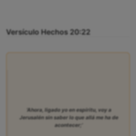
Versículo Hechos 20:22
‘Ahora, ligado yo en espíritu, voy a
Jerusalén sin saber lo que allá me ha de
acontecer;’