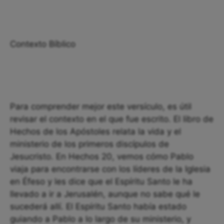
Contexto Bíblico
Para comprender mejor este versículo, es útil
revisar el contexto en el que fue escrito. El libro de
Hechos de los Apóstoles relata la vida y el
ministerio de los primeros discípulos de
Jesucristo. En Hechos 20, vemos cómo Pablo
viaja para encontrarse con los líderes de la Iglesia
en Éfeso y les dice que el Espíritu Santo le ha
llevado a ir a Jerusalén, aunque no sabe qué le
sucederá allí. El Espíritu Santo había estado
guiando a Pablo a lo largo de su ministerio, y