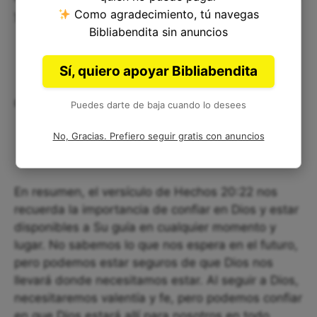
Como agradecimiento, tú navegas
y fe que mostró Pablo al seguir al Espíritu Santo.
Bibliabendita sin anuncios
Sí, quiero apoyar Bibliabendita
Conclusiones
Puedes darte de baja cuando lo desees
No, Gracias. Prefiero seguir gratis con anuncios
En resumen, el versículo de Hechos 20:22 nos
recuerda la importancia de confiar en Dios y estar
disponibles a Su guía en cualquier momento y
lugar. No sabemos lo que nos espera en el futuro,
pero podemos estar seguros de que Dios nos
llevará donde necesitamos estar. Al seguir a Dios,
necesitaremos valentía y fe, pero podemos confiar
en que Dios estará allí para nosotros en todo