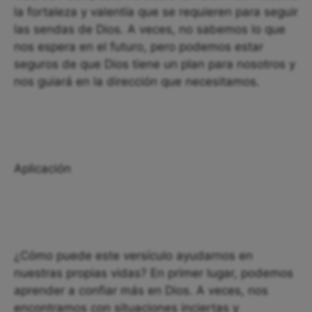
la fortaleza y ​​valentía que se requieren para seguir
las sendas de Dios. A veces, no sabemos lo que
nos espera en el futuro, pero podemos estar
seguros de que Dios tiene un plan para nosotros y
nos guiará en la dirección que necesitamos.
Aplicación
¿Cómo puede este versículo ayudarnos en
nuestras propias vidas? En primer lugar, podemos
aprender a confiar más en Dios. A veces, nos
encontramos con situaciones inciertas y