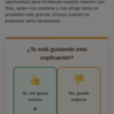
oportunidad para fortalecer nuestra relación con
Dios, quien nos sostiene y nos dirige hacia un
propósito más grande, incluso cuando no
podemos verlo claramente.
¿Te está gustando esta
explicación?
Sí, me gusta
No, puede
mucho
mejorar
0