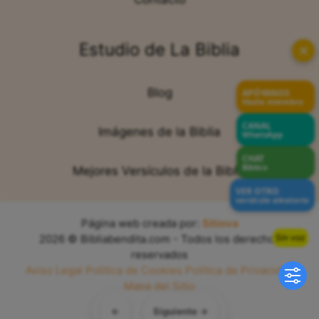
Estudio de La Biblia
✕
Blog
APÓYANOS
Hazte miembro
CANAL
Imágenes de la Biblia
WhatsApp
CHAT
Bíblico
Mejores Versículos de la Biblia
VER OTRO
versículo aleatorio
Página web creada por:
Sitiova
Sin voz
2026 © Bibliabendita.com - Todos los derechos
reservados
Aviso Legal
Política de Cookies
Política de Privacidad
Mapa del Sitio
←
Siguiente →