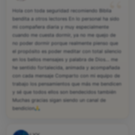
“
Hola con toda seguridad recomiendo Biblia
bendita a otros lectores En lo personal ha sido
mi compañera diaria y muy especialmente
cuando me cuesta dormir, ya no me quejo de
no poder dormir porque realmente pienso que
el propósito es poder meditar con total silencio
en los bellos mensajes y palabra de Dios… me
he sentido fortalecida, animada y acompañada
con cada mensaje Comparto con mi equipo de
trabajo los pensamientos que más me bendicen
y sé que todos ellos son bendecidos también
Muchas gracias sigan siendo un canal de
bendicion