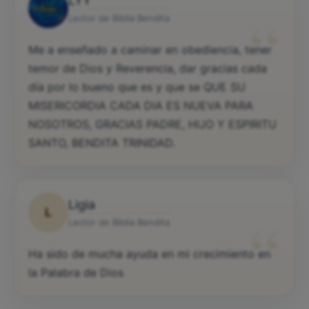
LYY
“
Lector de Biblia Bendita
Me a enseñado a caminar en obediencia, tener
temor de Dios y Reverencia, dar gracias cada
día por lo bueno que es y que se QUE SU
MISERICORDIA CADA DIA ES NUEVA PARA
NOSOTROS, GRACIAS PADRE, HIJO Y ESPIRITU
SANTO, BENDITA TRINIDAD.
Ligia
L
“
Lector de Biblia Bendita
Ha sido de mucha ayuda en mi crecimiento en
la Palabra de Dios