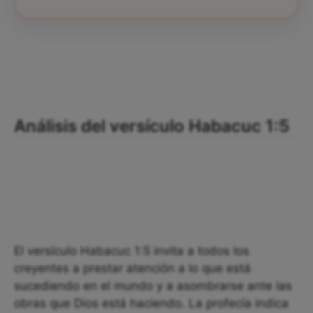
Análisis del versículo Habacuc 1:5
El versículo Habacuc 1:5 invita a todos los
creyentes a prestar atención a lo que está
sucediendo en el mundo y a asombrarse ante las
obras que Dios está haciendo. La profecía indica