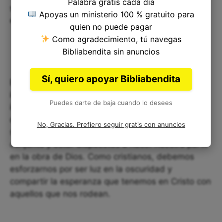
Palabra gratis cada día
servir a los demás de la manera que Jesús nos
Apoyas un ministerio 100 % gratuito para
enseñó.
quien no puede pagar
Como agradecimiento, tú navegas
Bibliabendita sin anuncios
Sí, quiero apoyar Bibliabendita
El versículo Habacuc 1:5 nos recuerda la
importancia de mantener nuestra fe en Dios,
Puedes darte de baja cuando lo desees
incluso en momentos de incertidumbre y
dificultad. Debemos estar dispuestos a confiar en
No, Gracias. Prefiero seguir gratis con anuncios
su obra en nuestras vidas y en el mundo en su
conjunto y estar dispuestos a hacer nuestra parte
en la obra de Dios. Como cristianos, debemos
esforzarnos por ser luz en la oscuridad y
compartir la esperanza que tenemos en Cristo con
aquellos que nos rodean.