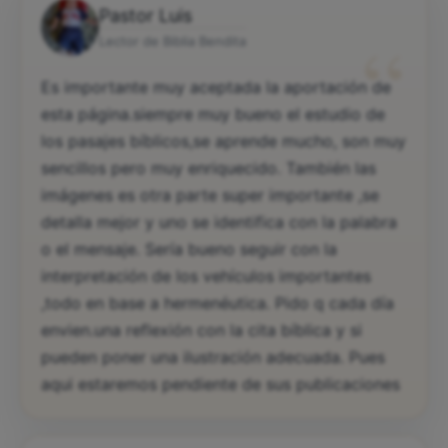
Pastor Luis
“
Lector de Biblia Bendita
Es importante muy aceptada la aportación de
esta página.siempre muy bueno el estudio de
los pasajes bíblicos,se aprende mucho, son muy
sencillos pero muy enriquecido. También las
imágenes es otra parte super importante ,se
detalla mejor y uno se identifica con la palabra
o el mensaje. Sería bueno seguir con la
interpretación de los vehículos importantes
,todo en base a hermenéutica. Pido q cada día
envien.una reflexión con la cita bíblica y si
pueden poner una ilustración adecuada. Pues
aqui estaremos pendiente de sus publicaciones