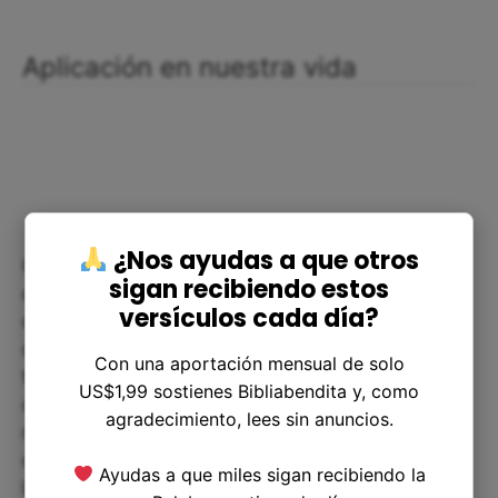
Aplicación en nuestra vida
¿Nos ayudas a que otros
Como cristianos, debemos ser conscientes de lo
sigan recibiendo estos
que está sucediendo en el mundo y estar
versículos cada día?
dispuestos a enfrentar las pruebas y dificultades
que se presenten en nuestras vidas. Debemos
Con una aportación mensual de solo
tener fe en que Dios está trabajando en todas las
US$1,99 sostienes Bibliabendita y, como
cosas y tomar medidas para ser más activos en
agradecimiento, lees sin anuncios.
nuestra fe. Podemos hacer esto a través de la
oración, buscando la sabiduría divina a través de
Ayudas a que miles sigan recibiendo la
la lectura de las Escrituras y tratando de amar y