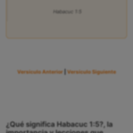
Habacuc 1:5
Versículo Anterior
|
Versículo Siguiente
¿Qué significa Habacuc 1:5?, la
importancia y lecciones que