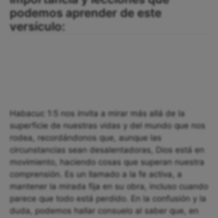
podemos aprender de este
versículo:
Habacuc 1:5 nos invita a mirar más allá de la
superficie de nuestras vidas y del mundo que nos
rodea, recordándonos que, aunque las
circunstancias sean desalentadoras, Dios está en
movimiento, haciendo cosas que superan nuestra
comprensión. Es un llamado a la fe activa, a
mantener la mirada fija en su obra, incluso cuando
parece que todo está perdido. En la confusión y la
duda, podemos hallar consuelo al saber que, en