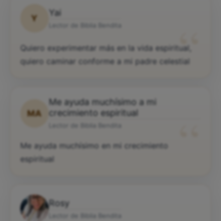
Yai
Y
“
Lector de Biblia Bendita
Quiero experimentar más en la vida espiritual,
quiero caminar conforme a mi padre celestial
Me ayuda muchísimo a mi
“
crecimiento espiritual
MA
Lector de Biblia Bendita
Me ayuda muchísimo en mi crecimiento
espiritual
Rosy
Lector de Biblia Bendita