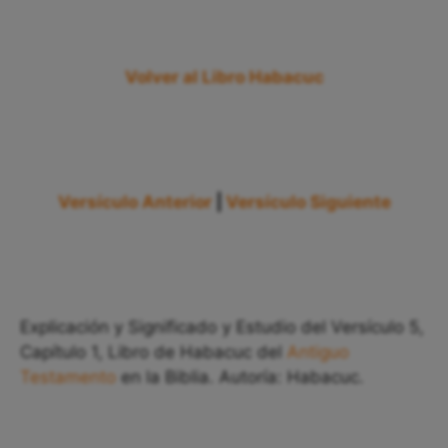
Volver al Libro Habacuc
Versículo Anterior
|
Versículo Siguiente
Explicación y Significado y Estudio del Versículo 5,
Capítulo 1, Libro de Habacuc del
Antiguo
Testamento
en la Biblia. Autoría: Habacuc.