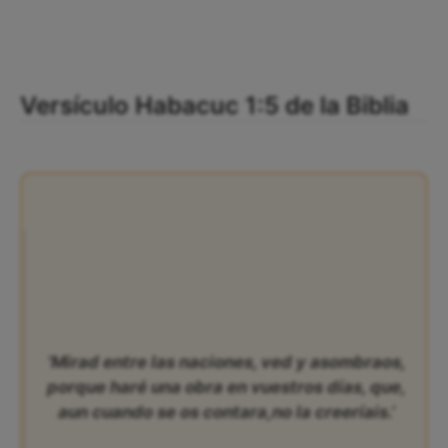
Versículo Habacuc 1:5 de la Biblia
‘Mirad entre las naciones, ved y asombraos,
porque haré una obra en vuestros días, que,
aun cuando se os contara,no la creeríais.’