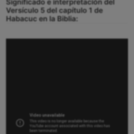
Significado e interpretación del
Versículo 5 del capítulo 1 de
Habacuc en la Biblia: