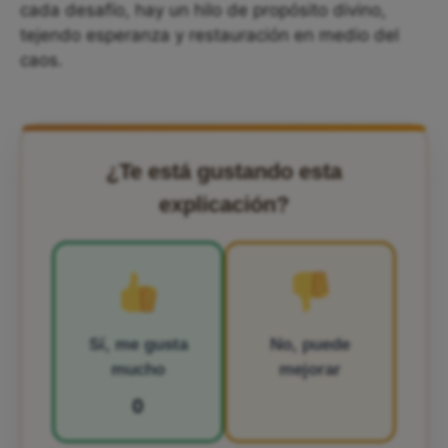
cada desafío, hay un hilo de propósito divino,
tejendo esperanza y restauración en medio del
caos.
¿Te está gustando esta
explicación?
Sí, me gusta
No, puede
mucho
mejorar
0