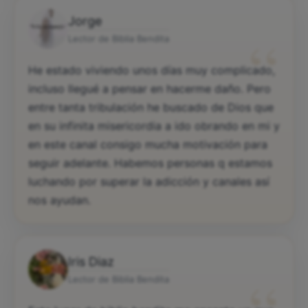
Jorge
“
Lector de Biblia Bendita
He estado viviendo unos días muy complicado,
incluso llegué a pensar en hacerme daño. Pero
entre tanta tribulación he buscado de Dios que
en su infinita misericordia a ido obrando en mi y
en este canal consigo mucha motivación para
seguir adelante. Habemos personas q estamos
luchando por superar la adicción y canales así
nos ayudan.
Iris Diaz
Lector de Biblia Bendita