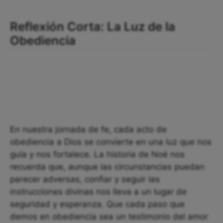
Reflexión Corta: La Luz de la
Obediencia
En nuestra jornada de fe, cada acto de
obediencia a Dios se convierte en una luz que nos
guía y nos fortalece. La historia de Noé nos
recuerda que, aunque las circunstancias puedan
parecer adversas, confiar y seguir las
instrucciones divinas nos lleva a un lugar de
seguridad y esperanza. Que cada paso que
demos en obediencia sea un testimonio del amor