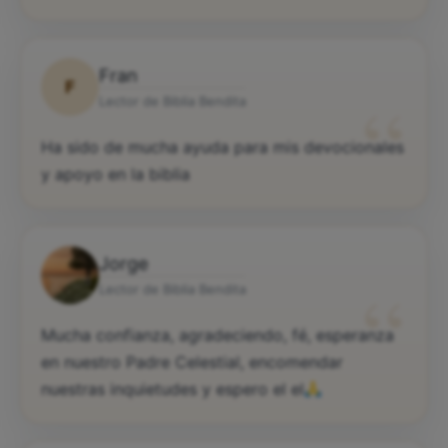
Fran
F
“
Lector de Biblia Bendita
Ha sido de mucha ayuda para mis devocionales
y apoyo en la biblia
Jorge
“
Lector de Biblia Bendita
Mucha confianza, agradeciendo, fé, esperanza
en nuestro Padre Celestial, encomendar
nuestras inquietudes y espero el el