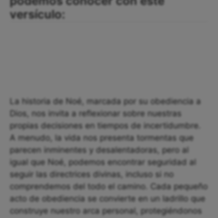
podemos conocer con este
versículo:
La historia de Noé, marcada por su obediencia a
Dios, nos invita a reflexionar sobre nuestras
propias decisiones en tiempos de incertidumbre.
A menudo, la vida nos presenta tormentas que
parecen inminentes y desalentadoras, pero al
igual que Noé, podemos encontrar seguridad al
seguir las directrices divinas, incluso si no
comprendemos del todo el camino. Cada pequeño
acto de obediencia se convierte en un ladrillo que
construye nuestro arca personal, protegiéndonos