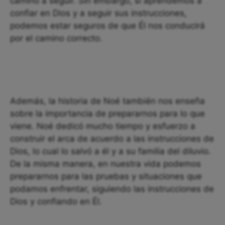
camino a seguir. Sin embargo, si aprendemos a
confiar en Dios y a seguir sus instrucciones,
podemos estar seguros de que Él nos conducirá
por el camino correcto.
Además, la historia de Noé también nos enseña
sobre la importancia de prepararnos para lo que
viene. Noé dedicó mucho tiempo y esfuerzo a
construir el arca de acuerdo a las instrucciones de
Dios, lo cual lo salvó a él y a su familia del diluvio.
De la misma manera, en nuestra vida podemos
prepararnos para las pruebas y situaciones que
podamos enfrentar, siguiendo las instrucciones de
Dios y confiando en Él.