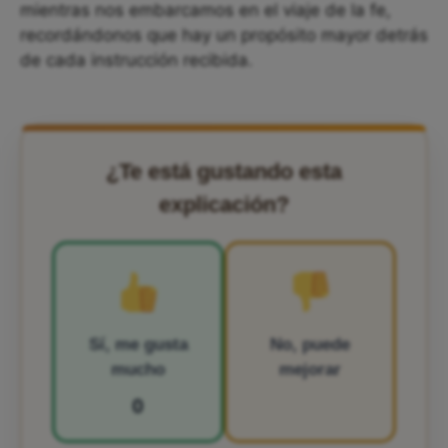
mientras nos embarcamos en el viaje de la fe,
recordándonos que hay un propósito mayor detrás
de cada instrucción recibida.
¿Te está gustando esta
explicación?
Sí, me gusta
No, puede
mucho
mejorar
0