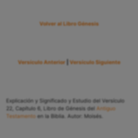
Volver al Libro Génesis
Versículo Anterior
|
Versículo Siguiente
Explicación y Significado y Estudio del Versículo
22, Capítulo 6, Libro de Génesis del
Antiguo
Testamento
en la Biblia. Autor: Moisés.