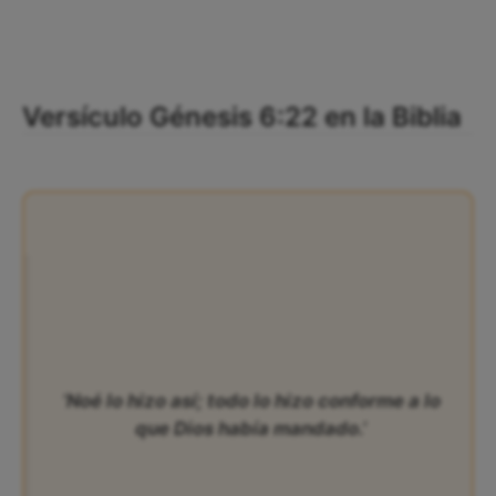
Versículo Génesis 6:22 en la Biblia
‘Noé lo hizo así; todo lo hizo conforme a lo
que Dios había mandado.’