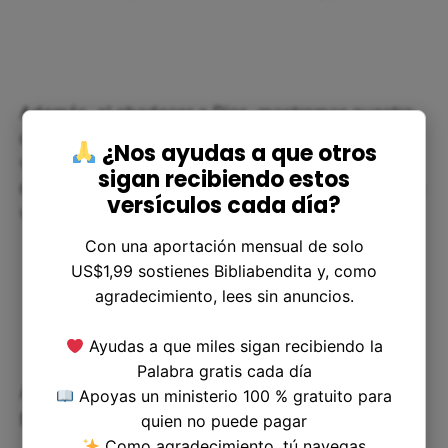
Además, al obedecer a Dios, mostramos nuestra
confianza en Él y nuestro deseo de seguir su
¿Nos ayudas a que otros
voluntad. Esto es un signo de una fe fuerte y
sigan recibiendo estos
madura, la cual nos permite vivir plenamente en la
versículos cada día?
voluntad de Dios y recibir sus bendiciones.
Con una aportación mensual de solo
US$1,99 sostienes Bibliabendita y, como
agradecimiento, lees sin anuncios.
Ayudas a que miles sigan recibiendo la
Palabra gratis cada día
Aplicando la obediencia a Dios en
Apoyas un ministerio 100 % gratuito para
nuestra vida
quien no puede pagar
Como agradecimiento, tú navegas