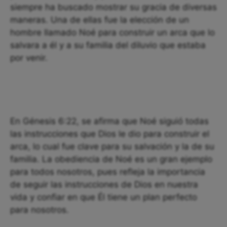
siempre ha buscado mostrar su gracia de diversas
maneras. Una de ellas fue la elección de un
hombre llamado Noé para construir un arca que lo
salvara a él y a su familia del diluvio que estaba
por venir.
En Génesis 6:22, se afirma que Noé siguió todas
las instrucciones que Dios le dio para construir el
arca, lo cual fue clave para su salvación y la de su
familia. La obediencia de Noé es un gran ejemplo
para todos nosotros, pues refleja la importancia
de seguir las instrucciones de Dios en nuestra
vida y confiar en que Él tiene un plan perfecto
para nosotros.