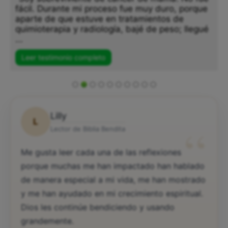
fácil. Durante mi proceso fue muy duro, porque
aparte de que estuve en tratamientos de
quimioterapia y radiología, bajé de peso; llegué
...
Leer testimonio completo
Lilly
L
“
Lector de Biblia Bendita
Me gusta leer cada una de las reflexiones
porque muchas me han impactado han hablado
de manera especial a mi vida, me han mostrado
y me han ayudado en mi crecimiento espiritual.
Dios les continúe bendiciendo y usando
grandemente.