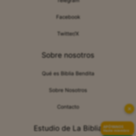
Telegram
Facebook
Twitter/X
Sobre nosotros
Qué es Biblia Bendita
Sobre Nosotros
Contacto
✕
Estudio de La Biblia
APÓYANOS
Hazte miembro