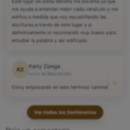
“
Este lugar de biblia bendita me encanta ya que
me ayuda a entender mejor cada versículo y me
edifica a medida que voy escudriñando las
escrituras a través de este lugar y si
definitivamente lo recomiendo muy bueno para
estudiar la palabra y ser edificado
Katty Zúniga
KZ
“
Lector de Biblia Bendita
Estoy empezando en este hermoso caminar
Ver todos los testimonios