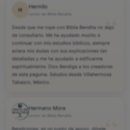
Hermilo
H
“
Lector de Biblia Bendita
Desde que me tope con Biblia Bendita no dejo
de consultarlo. Me ha ayudado mucho a
continuar con mis estudios biblicos, siempre
aclara mis dudas con sus explicaciones tan
detalladas y me ha ayudado a edificarme
espiritualmente. Dios Bendiga a los creadores
de esta paguina. Saludos desde Villahermosa
Tabasco, México.
Hermano More
“
Lector de Biblia Bendita
Bendiciones, es un punto de apoyo, dónde