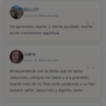
BELLDY
“
Lector de Biblia Bendita
He aprendido mucho y me ha ayudado mucho
en mi crecimiento espiritual
Juana
“
Lector de Biblia Bendita
Mi experiencia con la biblia qué mi señor
Jesucristo ciempre me habla y e a prendido
mucho más de mi Dios todo poderoso y su hijo
nuestro señor Jesucristo y espíritu santo