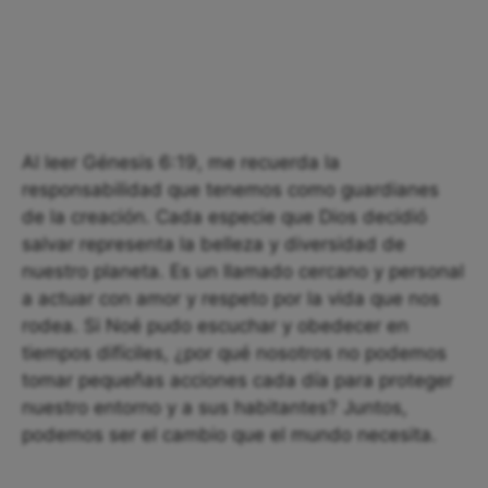
Al leer Génesis 6:19, me recuerda la
responsabilidad que tenemos como guardianes
de la creación. Cada especie que Dios decidió
salvar representa la belleza y diversidad de
nuestro planeta. Es un llamado cercano y personal
a actuar con amor y respeto por la vida que nos
rodea. Si Noé pudo escuchar y obedecer en
tiempos difíciles, ¿por qué nosotros no podemos
tomar pequeñas acciones cada día para proteger
nuestro entorno y a sus habitantes? Juntos,
podemos ser el cambio que el mundo necesita.