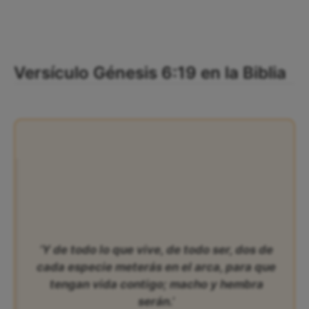
Versículo Génesis 6:19 en la Biblia
‘Y de todo lo que vive, de todo ser, dos de
cada especie meterás en el arca, para que
tengan vida contigo; macho y hembra
serán.’