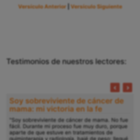
Versículo Anterior
|
Versículo Siguiente
Testimonios de nuestros lectores:
Soy sobreviviente de cáncer de
mama: mi victoria en la fe
"Soy sobreviviente de cáncer de mama. No fue
fácil. Durante mi proceso fue muy duro, porque
aparte de que estuve en tratamientos de
quimioterapia y radiología, bajé de peso; llegué