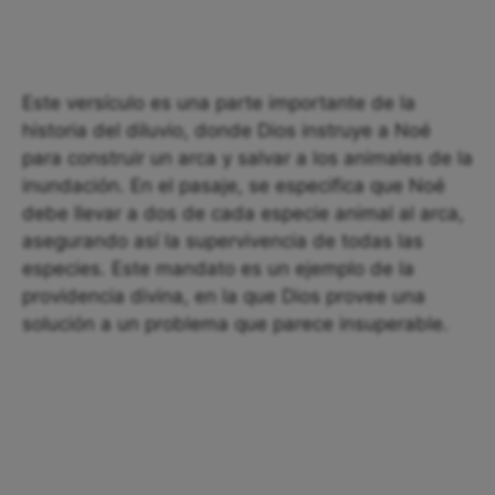
Este versículo es una parte importante de la
historia del diluvio, donde Dios instruye a Noé
para construir un arca y salvar a los animales de la
inundación. En el pasaje, se especifica que Noé
debe llevar a dos de cada especie animal al arca,
asegurando así la supervivencia de todas las
especies. Este mandato es un ejemplo de la
providencia divina, en la que Dios provee una
solución a un problema que parece insuperable.