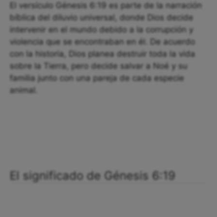
El versículo Génesis 6:19 es parte de la narración
bíblica del diluvio universal, donde Dios decide
intervenir en el mundo debido a la corrupción y
violencia que se encontraban en él. De acuerdo
con la historia, Dios planea destruir toda la vida
sobre la Tierra, pero decide salvar a Noé y su
familia junto con una pareja de cada especie
animal.
El significado de Génesis 6:19