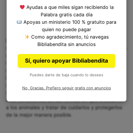
Ayudas a que miles sigan recibiendo la
Palabra gratis cada día
Apoyas un ministerio 100 % gratuito para
quien no puede pagar
Como agradecimiento, tú navegas
Este versículo nos invita a ser más conscientes de
Bibliabendita sin anuncios
nuestro impacto en el medio ambiente y en la vida
de los animales. Podemos aplicar el mensaje de
Sí, quiero apoyar Bibliabendita
Génesis 6:19 en nuestra vida diaria al ser más
responsables en nuestro consumo y cuidado de
Puedes darte de baja cuando lo desees
los recursos naturales, ya sea reduciendo el uso
de plásticos o comprando productos amigables
No, Gracias. Prefiero seguir gratis con anuncios
con el medio ambiente. También podemos ser
más conscientes de las formas en que afectamos
a los animales y tratar de cuidarlos y protegerlos
de la mejor manera posible.