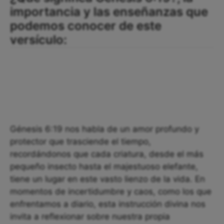
importancia y las enseñanzas que
podemos conocer de este
versículo:
Génesis 6:19 nos habla de un amor profundo y
protector que trasciende el tiempo,
recordándonos que cada criatura, desde el más
pequeño insecto hasta el majestuoso elefante,
tiene un lugar en este vasto lienzo de la vida. En
momentos de incertidumbre y caos, como los que
enfrentamos a diario, esta instrucción divina nos
invita a reflexionar sobre nuestra propia