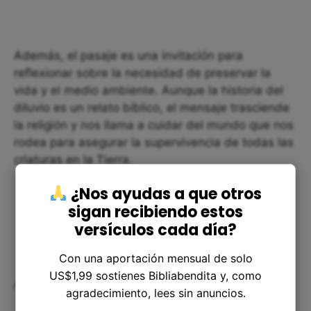
Además, el pasaje es una invitación para
reflexionar sobre la necesidad de preservar la
vida y el medio ambiente. Aunque la historia del
diluvio es un relato bíblico, el mensaje trasciende
la religión y nos llama a cuidar del mundo que nos
rodea para asegurar la supervivencia de todas las
criaturas en la Tierra.
¿Nos ayudas a que otros
sigan recibiendo estos
versículos cada día?
Con una aportación mensual de solo
US$1,99 sostienes Bibliabendita y, como
Aplicación en nuestra vida
agradecimiento, lees sin anuncios.