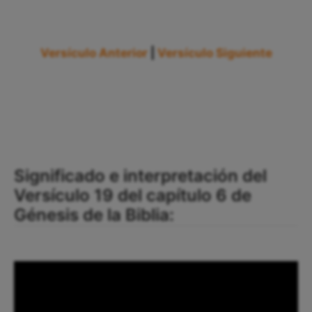
Versículo Anterior
|
Versículo Siguiente
Significado e interpretación del
Versículo 19 del capítulo 6 de
Génesis de la Biblia: