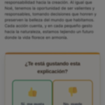
responsabilidad hacia la creación. Al igual que
Noé, tenemos la oportunidad de ser valientes y
responsables, tomando decisiones que honren y
preserven la belleza del mundo que habitamos.
Cada acción cuenta, y en cada pequeño gesto
hacia la naturaleza, estamos tejiendo un futuro
donde la vida florece en armonía.
¿Te está gustando esta
explicación?
Sí, me gusta
No, puede