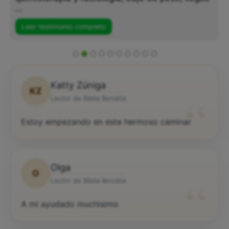
...
Leer testimonio completo
Katty Zúniga
KZ
“
Lector de Biblia Bendita
Estoy empezando en este hermoso caminar
Olga
O
“
Lector de Biblia Bendita
A mi ayudado muchisimo