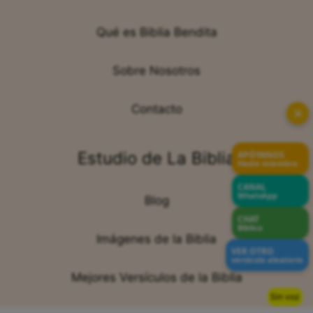
Qué es Biblia Bendita
Sobre Nosotros
Contacto
✕
Estudio de La Biblia
APÓYANOS
Hazte miembro
CANAL
WhatsApp
Blog
CHAT
Bíblico
Imágenes de la Biblia
VER OTRO
versículo aleatorio
Mejores Versículos de la Biblia
Sin voz