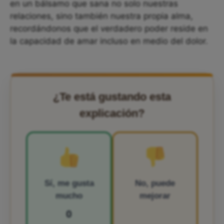
en un bálsamo que sana no solo nuestras
relaciones, sino también nuestra propia alma,
recordándonos que el verdadero poder reside en
la capacidad de amar incluso en medio del dolor.
¿Te está gustando esta
explicación?
Sí, me gusta
No, puede
mucho
mejorar
0