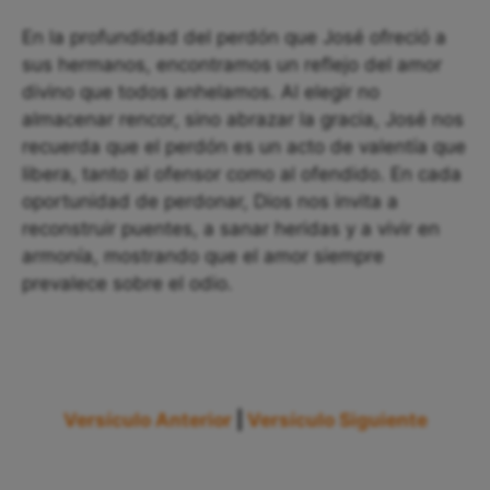
En la profundidad del perdón que José ofreció a
sus hermanos, encontramos un reflejo del amor
divino que todos anhelamos. Al elegir no
almacenar rencor, sino abrazar la gracia, José nos
recuerda que el perdón es un acto de valentía que
libera, tanto al ofensor como al ofendido. En cada
oportunidad de perdonar, Dios nos invita a
reconstruir puentes, a sanar heridas y a vivir en
armonía, mostrando que el amor siempre
prevalece sobre el odio.
Versículo Anterior
|
Versículo Siguiente