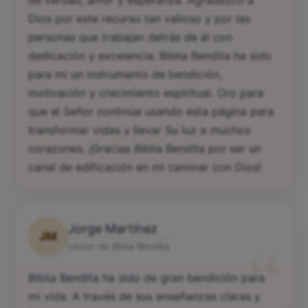
de verdad, amor y esperanza. Agradezco a
Dios por este recurso tan valioso y por las
personas que trabajan detrás de él con
dedicación y excelencia. Biblia Bendita ha sido
para mí un instrumento de bendición,
motivación y crecimiento espiritual. Oro para
que el Señor continúe usando esta página para
transformar vidas y llevar Su luz a muchos
corazones. ¡Gracias Biblia Bendita por ser un
canal de edificación en mi caminar con Dios!
Jorge Martínez
JM
“
Lector de Biblia Bendita
Biblia Bendita ha sido de gran bendición para
mi vida. A través de sus enseñanzas claras y