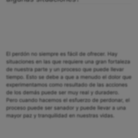
El perdón no siempre es fácil de ofrecer. Hay
situaciones en las que requiere una gran fortaleza
de nuestra parte y un proceso que puede llevar
tiempo. Esto se debe a que a menudo el dolor que
experimentamos como resultado de las acciones
de los demás puede ser muy real y duradero.
Pero cuando hacemos el esfuerzo de perdonar, el
proceso puede ser sanador y puede llevar a una
mayor paz y tranquilidad en nuestras vidas.