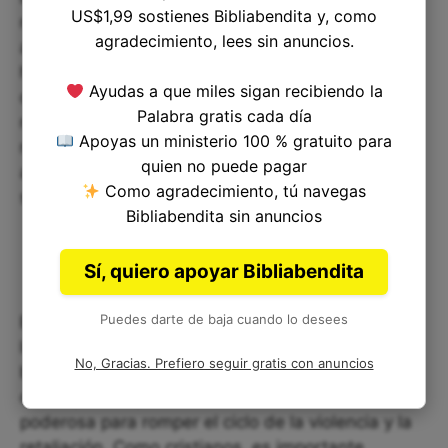
US$1,99 sostienes Bibliabendita y, como
nuestras relaciones con los demás. Debemos
agradecimiento, lees sin anuncios.
aprender a perdonar a aquellos que nos han
hecho mal, tanto grandes como pequeñas, para
Ayudas a que miles sigan recibiendo la
que podamos avanzar y crecer. Si no lo hacemos,
Palabra gratis cada día
nos quedamos atascados en un ciclo de dolor y
Apoyas un ministerio 100 % gratuito para
resentimiento. El perdón nos permite seguir
quien no puede pagar
adelante y construir relaciones más fuertes y
Como agradecimiento, tú navegas
significativas.
Bibliabendita sin anuncios
Sí, quiero apoyar Bibliabendita
Puedes darte de baja cuando lo desees
En resumen, Génesis 50:15 nos enseña una
lección importante sobre el perdón y la gracia. Si
No, Gracias. Prefiero seguir gratis con anuncios
bien puede ser difícil, este versículo nos muestra
que el perdón puede ser una herramienta
poderosa para romper el ciclo de la violencia y la
retaliación. Como cristianos, es importante