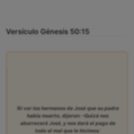
Versículo Génesis 50:15
‘Al ver los hermanos de José que su padre
había muerto, dijeron: –Quizá nos
aborrecerá José, y nos dará el pago de
todo el mal que le hicimos.’