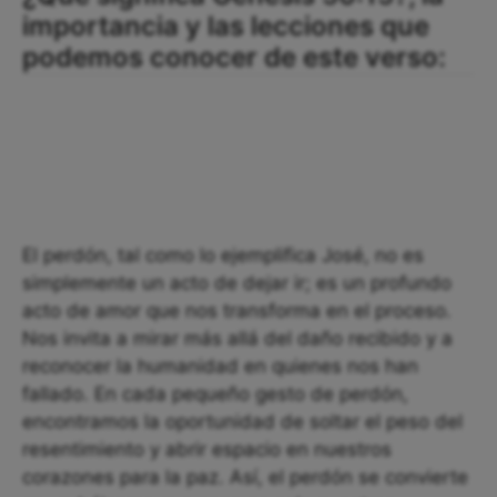
importancia y las lecciones que
podemos conocer de este verso:
El perdón, tal como lo ejemplifica José, no es
simplemente un acto de dejar ir; es un profundo
acto de amor que nos transforma en el proceso.
Nos invita a mirar más allá del daño recibido y a
reconocer la humanidad en quienes nos han
fallado. En cada pequeño gesto de perdón,
encontramos la oportunidad de soltar el peso del
resentimiento y abrir espacio en nuestros
corazones para la paz. Así, el perdón se convierte