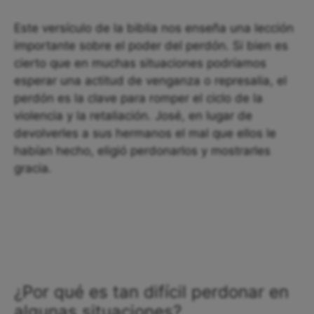
Este versículo de la biblia nos enseña una lección
importante sobre el poder del perdón. Si bien es
cierto que en muchas situaciones podríamos
esperar una actitud de venganza o represalia, el
perdón es la clave para romper el ciclo de la
violencia y la retaliación. José, en lugar de
devolverles a sus hermanos el mal que ellos le
habían hecho, eligió perdonarlos y mostrarles
gracia.
¿Por qué es tan difícil perdonar en
algunas situaciones?