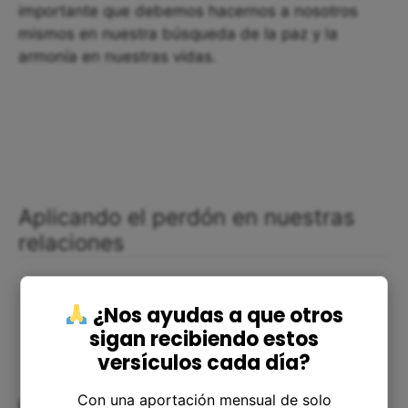
importante que debemos hacernos a nosotros
mismos en nuestra búsqueda de la paz y la
armonía en nuestras vidas.
Aplicando el perdón en nuestras
relaciones
¿Nos ayudas a que otros
sigan recibiendo estos
versículos cada día?
Con una aportación mensual de solo
La Biblia nos muestra que el perdón es crucial en