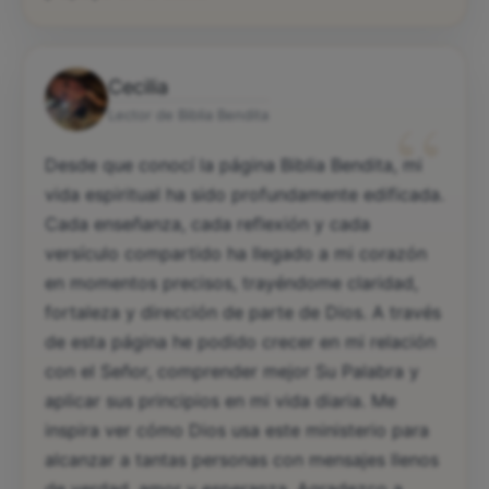
Cecilia
“
Lector de Biblia Bendita
Desde que conocí la página Biblia Bendita, mi
vida espiritual ha sido profundamente edificada.
Cada enseñanza, cada reflexión y cada
versículo compartido ha llegado a mi corazón
en momentos precisos, trayéndome claridad,
fortaleza y dirección de parte de Dios. A través
de esta página he podido crecer en mi relación
con el Señor, comprender mejor Su Palabra y
aplicar sus principios en mi vida diaria. Me
inspira ver cómo Dios usa este ministerio para
alcanzar a tantas personas con mensajes llenos