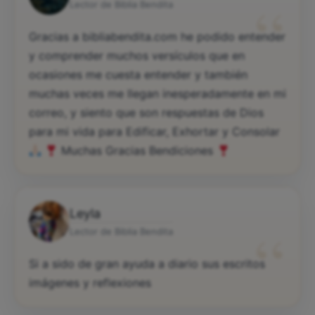
“
Lector de Biblia Bendita
Gracias a bibliabendita.com he podido entender
y comprender muchos versículos que en
ocasiones me cuesta entender y también
muchas veces me llegan inesperadamente en mi
correo, y siento que son respuestas de Dios
para mi vida para Edificar, Exhortar y Consolar
Muchas Gracias Bendiciones
Leyla
“
Lector de Biblia Bendita
Si a sido de gran ayuda a diario sus escritos
imágenes y reflexiones