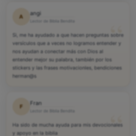
angi
A
“
Lector de Biblia Bendita
Si, me ha ayudado a que hacen preguntas sobre
versículos que a veces no logramos entender y
nos ayudan a conectar más con Dios al
entender mejor su palabra, también por los
stickers y las frases motivacionles, bendiciones
herman@s
Fran
F
“
Lector de Biblia Bendita
Ha sido de mucha ayuda para mis devocionales
y apoyo en la biblia