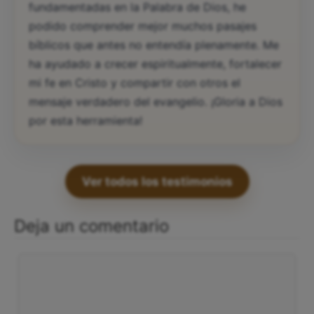
fundamentadas en la Palabra de Dios, he
podido comprender mejor muchos pasajes
bíblicos que antes no entendía plenamente. Me
ha ayudado a crecer espiritualmente, fortalecer
mi fe en Cristo y compartir con otros el
mensaje verdadero del evangelio. ¡Gloria a Dios
por esta herramienta!
Ver todos los testimonios
Deja un comentario
Comentario