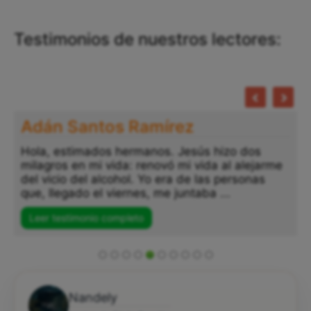
Testimonios de nuestros lectores:
Adán Santos Ramírez
Hola, estimados hermanos. Jesús hizo dos
milagros en mi vida: renovó mi vida al alejarme
del vicio del alcohol. Yo era de las personas
que, llegado el viernes, me juntaba ...
Leer testimonio completo
Nandely