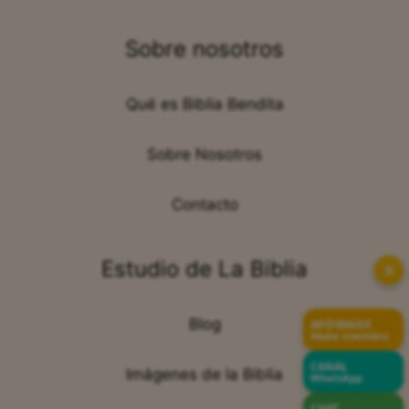
Sobre nosotros
Qué es Biblia Bendita
Sobre Nosotros
Contacto
Estudio de La Biblia
✕
Blog
APÓYANOS
Hazte miembro
CANAL
Imágenes de la Biblia
WhatsApp
CHAT