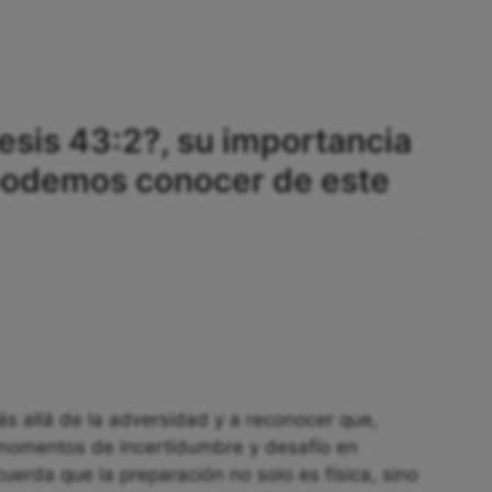
esis 43:2?, su importancia
 podemos conocer de este
ás allá de la adversidad y a reconocer que,
omentos de incertidumbre y desafío en
cuerda que la preparación no solo es física, sino