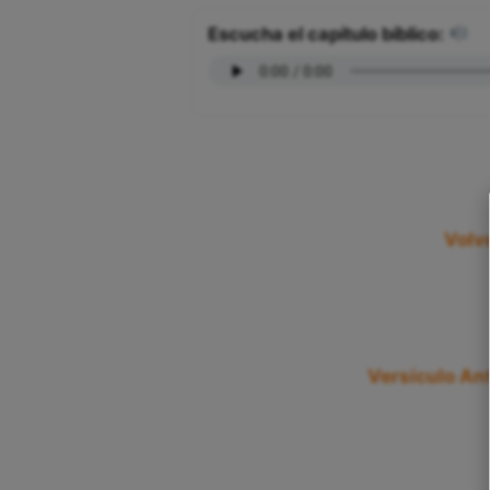
Escucha el capítulo bíblico:
Volv
Versículo Ant