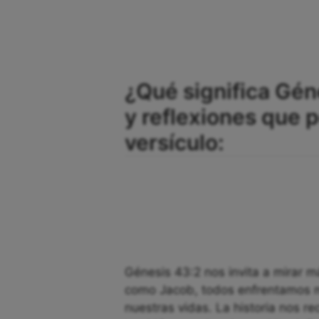
¿Qué significa Gén
y reflexiones que
versículo:
Génesis 43:2 nos invita a mirar m
como Jacob, todos enfrentamos m
nuestras vidas. La historia nos re