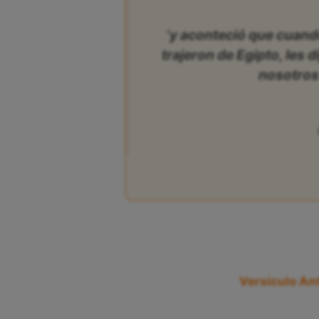
‘y aconteció que cuand
trajeron de Egipto, les 
nosotros
Versículo Ant