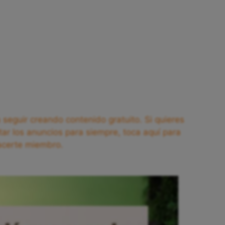
seguir creando contenido gratuito. Si quieres
tar los anuncios para siempre, toca aquí para
acerte miembro.