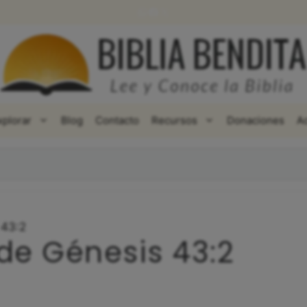
WhatsApp
Facebook
X
xplorar
Blog
Contacto
Recursos
Donaciones
A
 43:2
 de Génesis 43:2