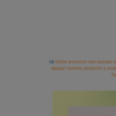
Estos anuncios nos ayudan a 
apoyar nuestro proyecto y ocul
h