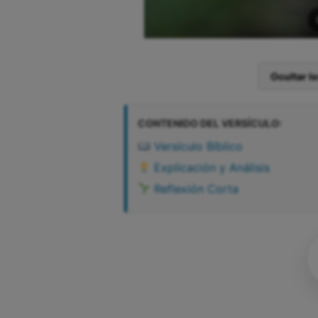
Ocultar l
CONTENIDO DEL VERSÍCULO:
Versículo Bíblico
Explicación y Análisis
Reflexión Corta