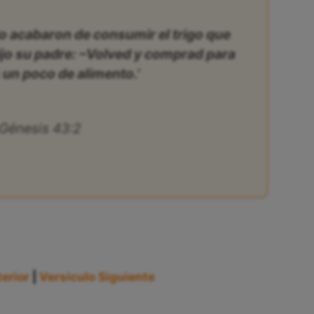
o acabaron de consumir el trigo que
dijo su padre: –Volved y comprad para
 un poco de alimento.’
Génesis 43:2
erior
|
Versículo Siguiente