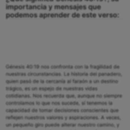
importancia y mensajes que
podemos aprender de este verso:
Génesis 40:19 nos confronta con la fragilidad de
nuestras circunstancias. La historia del panadero,
quien pasó de la cercanía al faraón a un destino
trágico, es un espejo de nuestras vidas
cotidianas. Nos recuerda que, aunque no siempre
controlamos lo que nos sucede, sí tenemos la
capacidad de tomar decisiones conscientes que
reflejen nuestros valores y aspiraciones. A veces,
un pequeño giro puede alterar nuestro camino, y