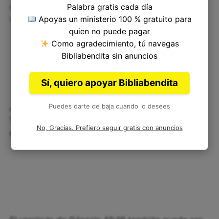
Palabra gratis cada día
satisfacción, habilidad y equidad en nuestras
Apoyas un ministerio 100 % gratuito para
vidas.
quien no puede pagar
Como agradecimiento, tú navegas
Bibliabendita sin anuncios
Sí, quiero apoyar Bibliabendita
¿Cómo puede ayudarnos este
Puedes darte de baja cuando lo desees
versículo en nuestra vida
No, Gracias. Prefiero seguir gratis con anuncios
espiritual?