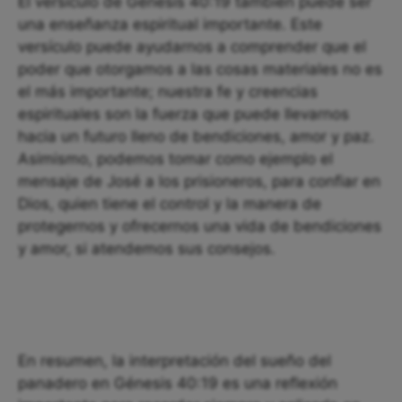
El versículo de Génesis 40:19 también puede ser
una enseñanza espiritual importante. Este
versículo puede ayudarnos a comprender que el
poder que otorgamos a las cosas materiales no es
el más importante; nuestra fe y creencias
espirituales son la fuerza que puede llevarnos
hacia un futuro lleno de bendiciones, amor y paz.
Asimismo, podemos tomar como ejemplo el
mensaje de José a los prisioneros, para confiar en
Dios, quien tiene el control y la manera de
protegernos y ofrecernos una vida de bendiciones
y amor, si atendemos sus consejos.
En resumen, la interpretación del sueño del
panadero en Génesis 40:19 es una reflexión