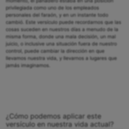
momento, el panadero estaba en una posición
privilegiada como uno de los empleados
personales del faraón, y en un instante todo
cambió. Este versículo puede recordarnos que las
cosas suceden en nuestros días a menudo de la
misma forma, donde una mala decisión, un mal
juicio, o inclusive una situación fuera de nuestro
control, puede cambiar la dirección en que
llevamos nuestra vida, y llevarnos a lugares que
jamás imaginamos.
¿Cómo podemos aplicar este
versículo en nuestra vida actual?