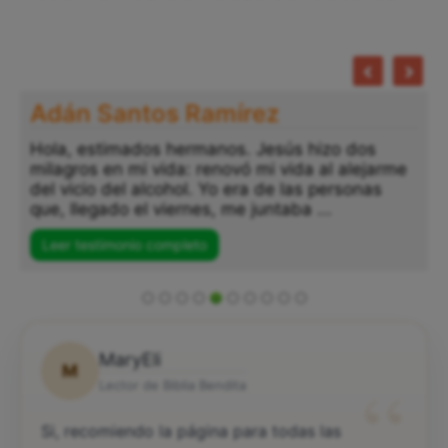
Adán Santos Ramírez
Hola, estimados hermanos. Jesús hizo dos
milagros en mi vida: renovó mi vida al alejarme
del vicio del alcohol. Yo era de las personas
que, llegado el viernes, me juntaba ...
Leer testimonio completo
MaryEli
M
“
Lector de Biblia Bendita
Si, recomiendo la página para todas las