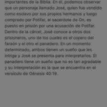
importantes de la Biblia. En él, podemos observar
que un personaje llamado José, quien fue vendido
como esclavo por sus propios hermanos y luego
comprado por Potifar, el sacerdote de On, es
puesto en prisión por una acusación de Potifar.
Dentro de la cárcel, José conoce a otros dos
prisioneros, uno de los cuales es el copero del
faraón y el otro el panadero. En un momento
determinado, ambos tienen un sueño que les
intriga y José se presenta para interpretarlos. El
panadero tiene un sueño que no es tan agradable
y su interpretación es la que se encuentra en el
versículo de Génesis 40:19.