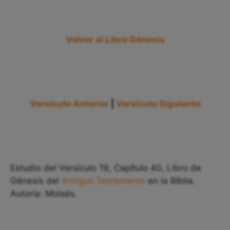
Volver al Libro Génesis
Versículo Anterior
|
Versículo Siguiente
Estudio del Versículo 19, Capítulo 40, Libro de
Génesis del
Antiguo Testamento
en la Biblia.
Autoría: Moisés.