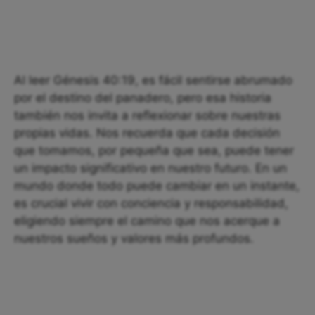
Al leer Génesis 40:19, es fácil sentirse abrumado
por el destino del panadero, pero esa historia
también nos invita a reflexionar sobre nuestras
propias vidas. Nos recuerda que cada decisión
que tomamos, por pequeña que sea, puede tener
un impacto significativo en nuestro futuro. En un
mundo donde todo puede cambiar en un instante,
es crucial vivir con conciencia y responsabilidad,
eligiendo siempre el camino que nos acerque a
nuestros sueños y valores más profundos.