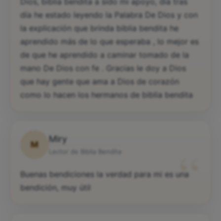
Dios, biblia bendita a sido mi apoyo, día tras
día he estado leyendo la Palabra De Dios y con
la explicación que brinda biblia bendita he
aprendido más de lo que esperaba , lo mejor es
de que he aprendido a caminar tomado de la
mano De Dios con fe . Gracias le doy a Dios
que hay gente que ama a Dios de corazón
como lo hacen los hermanos de biblia bendita
Miry
M
“
Lector de Biblia Bendita
Buenas bendiciones la verdad para mi es una
bendición, muy útil