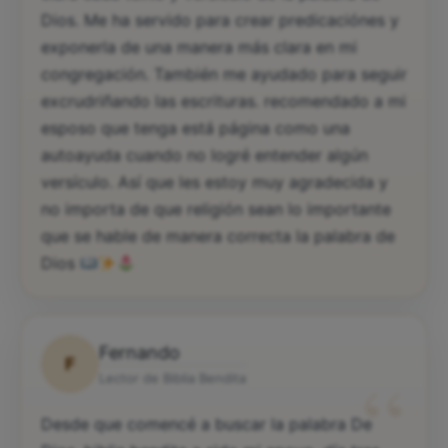
Dios. Me ha servido para crear predicaciónes y
exponerla de una manera más clara en mi
congregación. También me ayudado para seguir
excrudriñando las escrituras. recomendado a mi
esposo que tenga está página como una
autoayuda cuando no logré entender algún
versículo. Así que les estoy muy agradecida y
no importa de que religión sean lo importante
que se hable de manera correcta la palabra de
Dios
Fernando
F
“
Lector de Biblia Bendita
Desde que comencé a buscar la palabra De