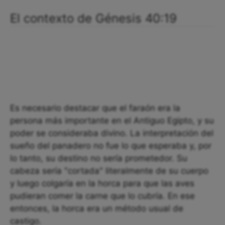
El contexto de Génesis 40:19
Es necesario destacar que el faraón era la
persona más importante en el Antiguo Egipto, y su
poder se consideraba divino. La interpretación del
sueño del panadero no fue lo que esperaba y, por
lo tanto, su destino no sería prometedor. Su
cabeza sería "cortada" literalmente de su cuerpo
y luego colgaría en la horca para que las aves
pudieran comer la carne que lo cubría. En ese
entonces, la horca era un método usual de
castigo.