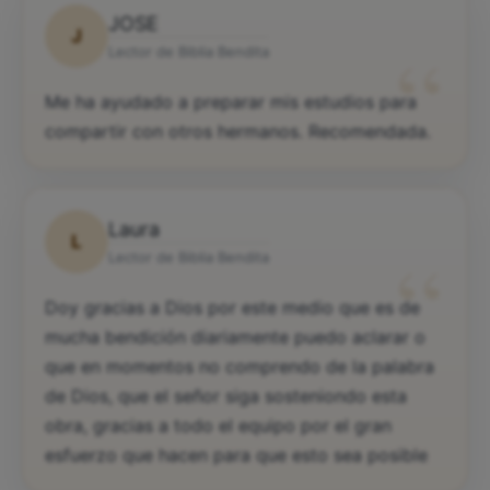
JOSE
J
“
Lector de Biblia Bendita
Me ha ayudado a preparar mis estudios para
compartir con otros hermanos. Recomendada.
Laura
L
“
Lector de Biblia Bendita
Doy gracias a Dios por este medio que es de
mucha bendición diariamente puedo aclarar o
que en momentos no comprendo de la palabra
de Dios, que el señor siga sosteniondo esta
obra, gracias a todo el equipo por el gran
esfuerzo que hacen para que esto sea posible