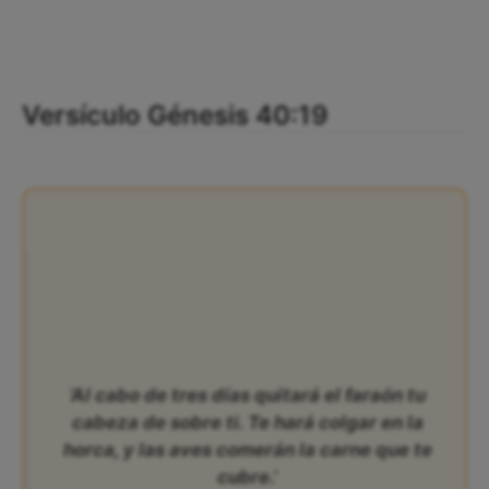
Versículo Génesis 40:19
‘Al cabo de tres días quitará el faraón tu
cabeza de sobre ti. Te hará colgar en la
horca, y las aves comerán la carne que te
cubre.’