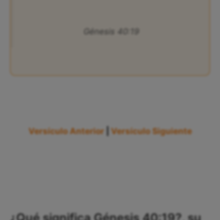
Génesis 40:19
Versículo Anterior
|
Versículo Siguiente
¿Qué significa Génesis 40:19?, su