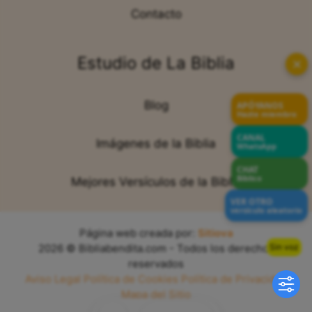
Contacto
Estudio de La Biblia
✕
Blog
APÓYANOS
Hazte miembro
CANAL
Imágenes de la Biblia
WhatsApp
CHAT
Bíblico
Mejores Versículos de la Biblia
VER OTRO
versículo aleatorio
Página web creada por:
Sitiova
Sin voz
2026 © Bibliabendita.com - Todos los derechos
reservados
Aviso Legal
Política de Cookies
Política de Privacidad
Mapa del Sitio