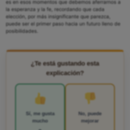
es en esos momentos que debemos aferrarnos a
la esperanza y la fe, recordando que cada
elección, por más insignificante que parezca,
puede ser el primer paso hacia un futuro lleno de
posibilidades.
¿Te está gustando esta
explicación?
Sí, me gusta
No, puede
mucho
mejorar