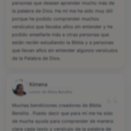
personas que desean aprender mucho más de
la palabra de Dios. Ha mi me ha sido muy útil
porque he podido comprender muchos
versículos que llevaba años sin entender y he
podido enseñarle más a otras personas que
están recién estudiando la Biblia y a personas
que llevan años sin entender algunos versículos
de la Palabra de Dios.
Ximena
“
Lector de Biblia Bendita
Muchas bendiciones creadores de Biblia
Bendita . Puedo decir que para mí me ha sido
de mucha ayuda para comprender de manera
clara cada texto y versículo de la palabra de