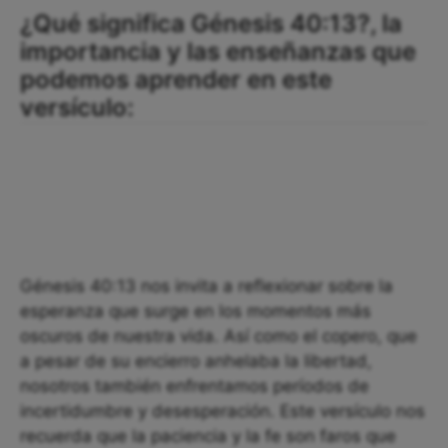
¿Qué significa Génesis 40:13?, la
importancia y las enseñanzas que
podemos aprender en este
versículo:
Génesis 40:13 nos invita a reflexionar sobre la
esperanza que surge en los momentos más
oscuros de nuestra vida. Así como el copero, que
a pesar de su encierro anhelaba la libertad,
nosotros también enfrentamos períodos de
incertidumbre y desesperación. Este versículo nos
recuerda que la paciencia y la fe son faros que