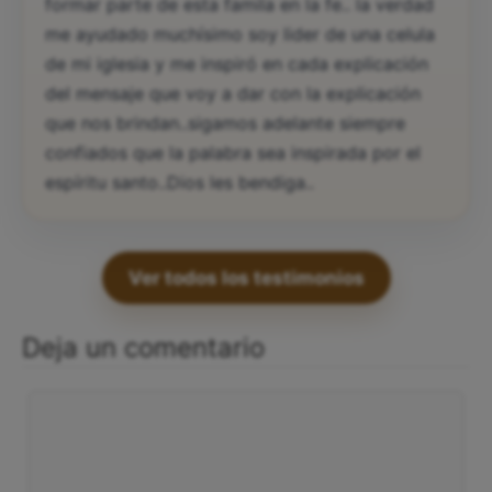
formar parte de esta famila en la fe.. la verdad
me ayudado muchísimo soy lider de una celula
de mi iglesia y me inspiró en cada explicación
del mensaje que voy a dar con la explicación
que nos brindan..sigamos adelante siempre
confiados que la palabra sea inspirada por el
espíritu santo..Dios les bendiga..
Ver todos los testimonios
Deja un comentario
Comentario