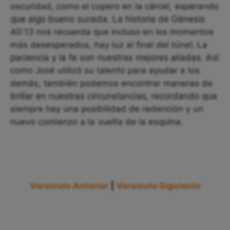
oscuridad, como el copero en la cárcel, esperando
que algo bueno suceda. La historia de Génesis
40:13 nos recuerda que incluso en los momentos
más desesperados, hay luz al final del túnel. La
paciencia y la fe son nuestras mejores aliadas. Así
como José utilizó su talento para ayudar a los
demás, también podemos encontrar maneras de
brillar en nuestras circunstancias, recordando que
siempre hay una posibilidad de redención y un
nuevo comienzo a la vuelta de la esquina.
Versículo Anterior
|
Versículo Siguiente