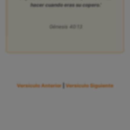
hacer cuando eras su copero.’
Génesis 40:13
Versículo Anterior
|
Versículo Siguiente