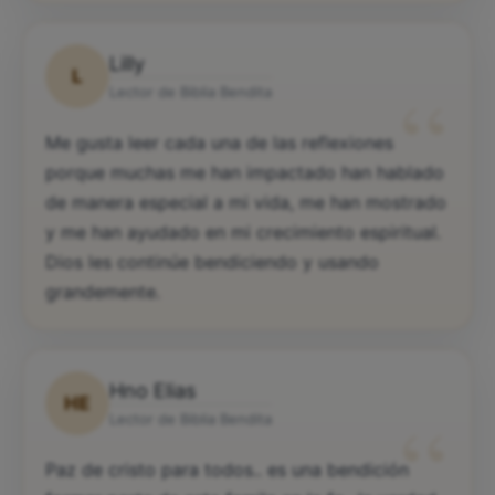
Lilly
L
“
Lector de Biblia Bendita
Me gusta leer cada una de las reflexiones
porque muchas me han impactado han hablado
de manera especial a mi vida, me han mostrado
y me han ayudado en mi crecimiento espiritual.
Dios les continúe bendiciendo y usando
grandemente.
Hno Elias
HE
“
Lector de Biblia Bendita
Paz de cristo para todos.. es una bendición