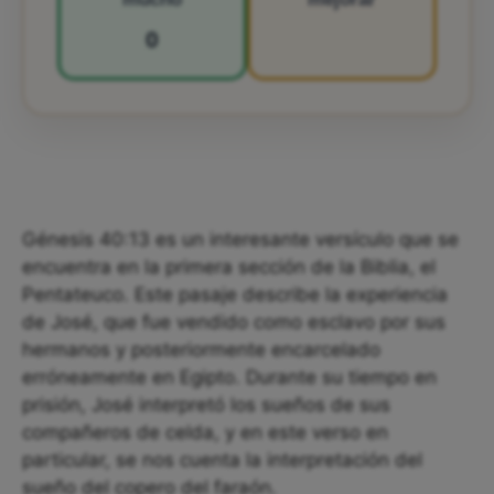
0
Génesis 40:13 es un interesante versículo que se
encuentra en la primera sección de la Biblia, el
Pentateuco. Este pasaje describe la experiencia
de José, que fue vendido como esclavo por sus
hermanos y posteriormente encarcelado
erróneamente en Egipto. Durante su tiempo en
prisión, José interpretó los sueños de sus
compañeros de celda, y en este verso en
particular, se nos cuenta la interpretación del
sueño del copero del faraón.