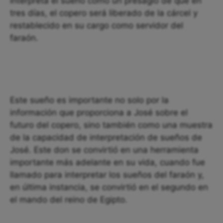
interpreta el sueño como un presagio de que en
tres días, el copero será liberado de la cárcel y
restablecido en su cargo como servidor del
faraón.
Este sueño es importante no solo por la
información que proporciona a José sobre el
futuro del copero, sino también como una muestra
de la capacidad de interpretación de sueños de
José. Este don se convirtió en una herramienta
importante más adelante en su vida, cuando fue
llamado para interpretar los sueños del faraón y,
en última instancia, se convirtió en el segundo en
el mando del reino de Egipto.