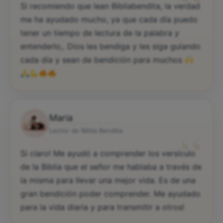
“
Si recomiendo que lean Bibliabendita, la verdad
me ha ayudado mucho, ya que cada día puedo
tener un tiempo de lectura de la palabra y
entenderlo,. Dios les bendiga y les siga guiando
cada día y sean de bendición para muchos
Maria
“
Lector de Biblia Bendita
Si claro! Me ayudó a comprender los versículo
de la Biblia que el señor me hablaba a través de
la misma para llevar una mejor vida. Es de una
gran bendición poder comprender. Me ayudado
para la vida diaria y para transmitir a otros!