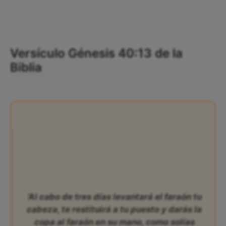
Versículo Génesis 40:13 de la
Biblia
‘Al cabo de tres días levantará el faraón tu
cabeza, te restituirá a tu puesto y darás la
copa al faraón en su mano, como solías