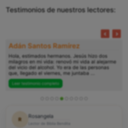
Testimonios de nuestros lectores:
Adán Santos Ramírez
Hola, estimados hermanos. Jesús hizo dos
milagros en mi vida: renovó mi vida al alejarme
del vicio del alcohol. Yo era de las personas
que, llegado el viernes, me juntaba ...
Leer testimonio completo
Rosangela
R
Lector de Biblia Bendita