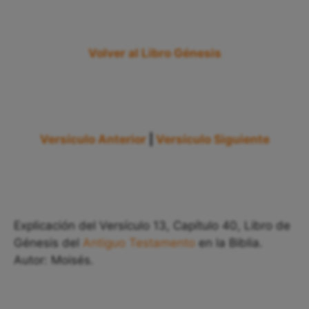
Volver al Libro Génesis
Versículo Anterior
|
Versículo Siguiente
Explicación del Versículo 13, Capítulo 40, Libro de
Génesis del
Antiguo Testamento
en la Biblia.
Autor: Moisés.