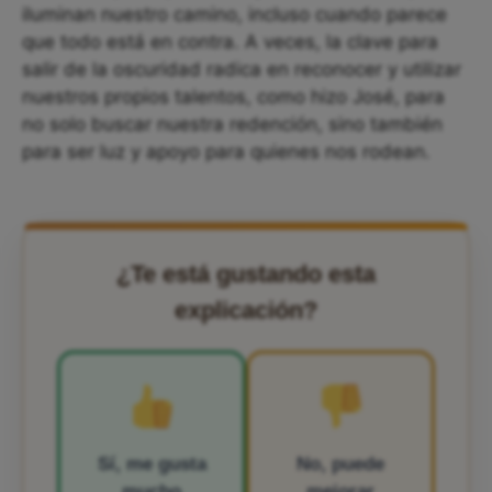
iluminan nuestro camino, incluso cuando parece
que todo está en contra. A veces, la clave para
salir de la oscuridad radica en reconocer y utilizar
nuestros propios talentos, como hizo José, para
no solo buscar nuestra redención, sino también
para ser luz y apoyo para quienes nos rodean.
¿Te está gustando esta
explicación?
Sí, me gusta
No, puede
mucho
mejorar