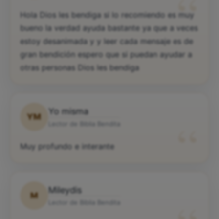
“
Hola Dios les bendiga si lo recomiendo es muy
bueno la verdad ayuda bastante ya que a veces
estoy desanimada y y leer cada mensaje es de
gran bendición espero que si puedan ayudar a
otras personas Dios les bendiga
Yo misma
YM
“
Lector de Biblia Bendita
Muy profundo e interante
Mileydis
M
Lector de Biblia Bendita