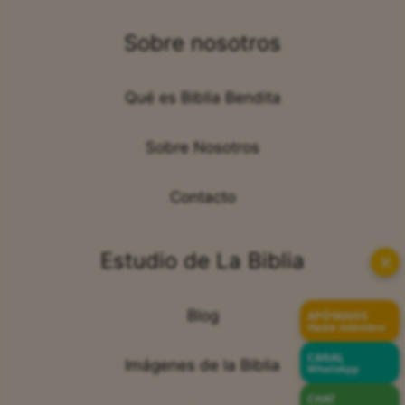
Sobre nosotros
Qué es Biblia Bendita
Sobre Nosotros
Contacto
Estudio de La Biblia
✕
Blog
APÓYANOS
Hazte miembro
CANAL
Imágenes de la Biblia
WhatsApp
CHAT