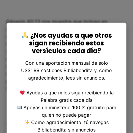
Génesis 40:13 nos muestra que incluso en
momentos de gran dificultad, podemos confiar en
¿Nos ayudas a que otros
que Dios tiene un plan para nosotros. Si
sigan recibiendo estos
mantenemos la paciencia y la fe, eventualmente
versículos cada día?
veremos una luz al final del túnel. Al igual que el
copero, es posible que tengamos que esperar
Con una aportación mensual de solo
unos días, unas semanas o incluso años antes de
US$1,99 sostienes Bibliabendita y, como
que nuestras oraciones sean respondidas, pero
agradecimiento, lees sin anuncios.
podemos estar seguros de que Dios está
trabajando en nuestro beneficio.
Ayudas a que miles sigan recibiendo la
Palabra gratis cada día
Apoyas un ministerio 100 % gratuito para
quien no puede pagar
Como agradecimiento, tú navegas
También podemos aprender de la habilidad de
Bibliabendita sin anuncios