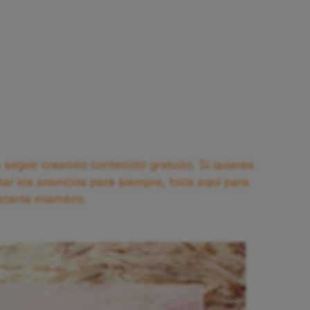
seguir creando contenido gratuito. Si quieres
tar los anuncios para siempre, toca aquí para
acerte miembro.