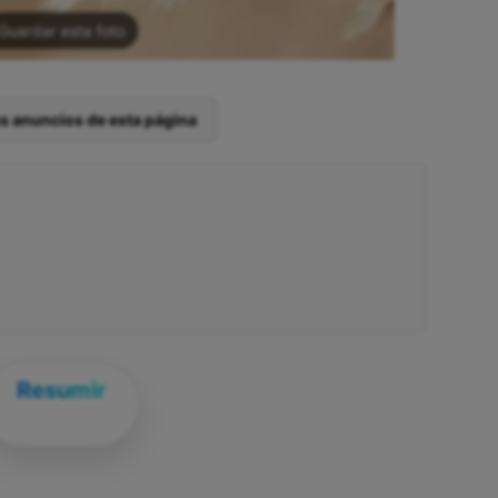
Guardar esta foto
os anuncios de esta página
Resumir