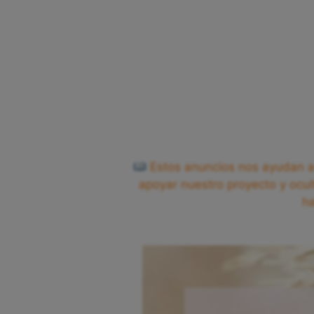
Estos anuncios nos ayudan a 
apoyar nuestro proyecto y ocul
h