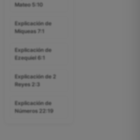
Mateo 5:10
Explicación de
Miqueas 7:1
Explicación de
Ezequiel 6:1
Explicación de 2
Reyes 2:3
Explicación de
Números 22:19