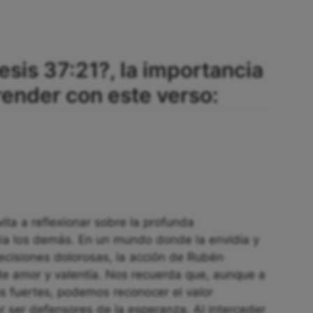
esis 37:21?, la importancia
ender con este verso:
ita a reflexionar sobre la profunda
ia los demás. En un mundo donde la envidia y
ecisiones dolorosas, la acción de Rubén
e amor y valentía. Nos recuerda que, aunque a
s fuertes, podemos reconocer el valor
or ser defensores de la esperanza. Al interceder