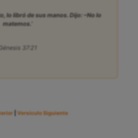
 lo libró de sus manos. Dijo: –No lo
matemos.’
Génesis 37:21
erior
|
Versículo Siguiente