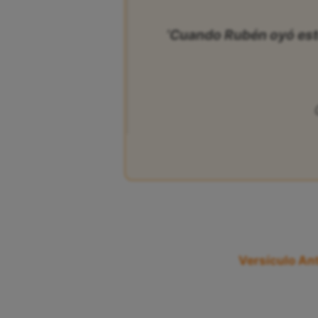
‘Cuando Rubén oyó esto,
Versículo Ant