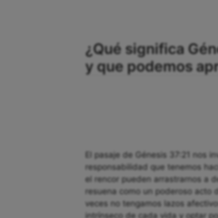
¿Qué significa Gén
y que podemos apr
El pasaje de Génesis 37:21 nos inv
responsabilidad que tenemos hac
el rencor pueden arrastrarnos a d
resuena como un poderoso acto d
veces no tengamos lazos afectivo
intrínseco de cada vida y optar p