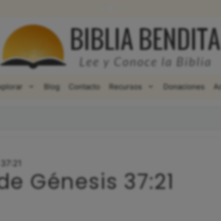
WhatsApp
Facebook
X
xplorar
Blog
Contacto
Recursos
Donaciones
A
 37:21
de Génesis 37:21