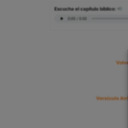
Escucha el capítulo bíblico:
Volv
Versículo Ant