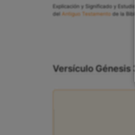
Explicación y Significado y Estudi
del
Antiguo Testamento
de la Bibl
Versículo Génesis 3