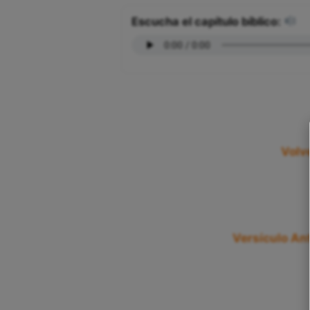
Escucha el capítulo bíblico:
Volv
Versículo Ant