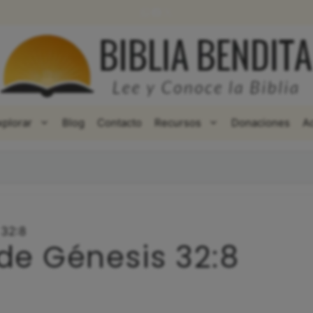
WhatsApp
Facebook
X
xplorar
Blog
Contacto
Recursos
Donaciones
A
 32:8
 de Génesis 32:8