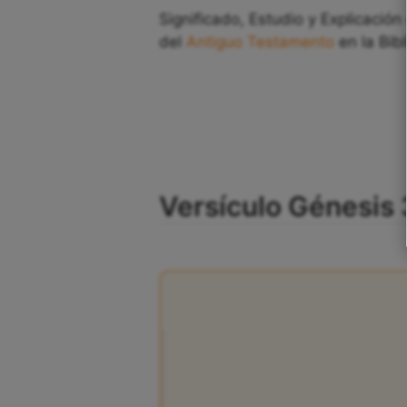
Significado, Estudio y Explicación
del
Antiguo Testamento
en la Bibl
Versículo Génesis 3