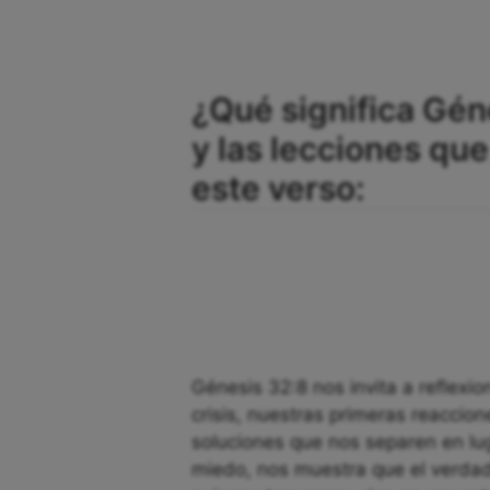
¿Qué significa Gén
y las lecciones q
este verso:
Génesis 32:8 nos invita a refle
crisis, nuestras primeras reacci
soluciones que nos separen en luga
miedo, nos muestra que el verdade