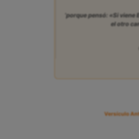
‘porque pensó: «Si viene 
el otro c
Versículo Ant