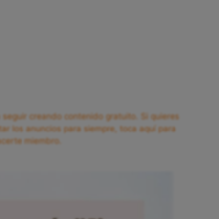
seguir creando contenido gratuito. Si quieres
tar los anuncios para siempre, toca aquí para
acerte miembro.