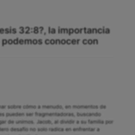
esis 32:8?, la importancia
ue podemos conocer con
xionar sobre cómo a menudo, en momentos de
ones pueden ser fragmentadoras, buscando
r de unirnos. Jacob, al dividir a su familia por
ro desafío no solo radica en enfrentar a