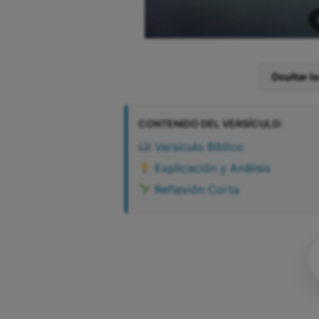
Ocultar l
CONTENIDO DEL VERSÍCULO:
Versículo Bíblico
Explicación y Análisis
Reflexión Corta