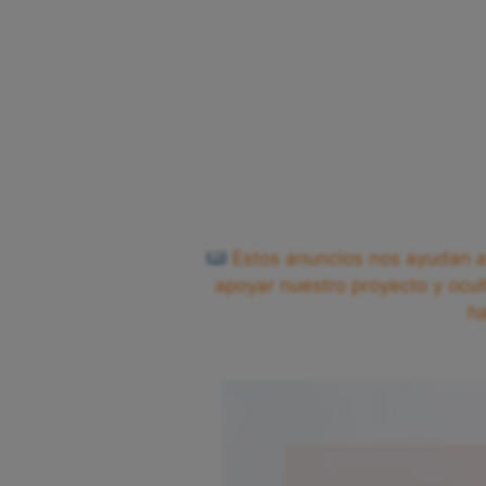
Estos anuncios nos ayudan a 
apoyar nuestro proyecto y ocul
h