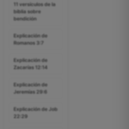
11 versículos de la
biblia sobre
bendición
Explicación de
Romanos 3:7
Explicación de
Zacarías 12:14
Explicación de
Jeremías 29:6
Explicación de Job
22:29