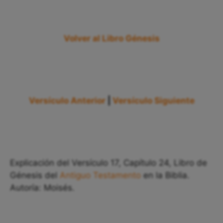
Volver al Libro Génesis
Versículo Anterior
|
Versículo Siguiente
Explicación del Versículo 17, Capítulo 24, Libro de
Génesis del
Antiguo Testamento
en la Biblia.
Autoría: Moisés.