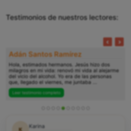
Testimonios de nuestros lectores:
Adán Santos Ramírez
Hola, estimados hermanos. Jesús hizo dos
milagros en mi vida: renovó mi vida al alejarme
del vicio del alcohol. Yo era de las personas
que, llegado el viernes, me juntaba ...
Leer testimonio completo
Karina
K