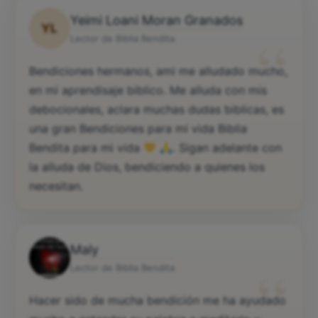
Yeimi Loani Moran Granados
YL
“
Lector de Biblia Bendita
Bendiciones hermanos, ami me alludado mucho,
en mi aprendisaje biblico. Me alluda con mis
debocionales, aclara muchas dudas biblicas, es
una gran Bendiciones para mi vida Biblia
Bendita para mi vida
. Sigan adelante con
la alluda de Dios, bendiciendo a quienes los
necesitan.
Maly
“
Lector de Biblia Bendita
Hacer sido de mucha bendición me ha ayudado