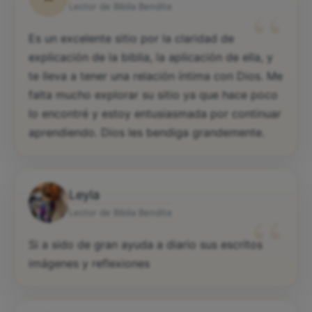
“
Lector de Biblia Bendita
Es un excelente sitio por la claridad de
explicación de la biblia, la aplicación de ella, y
te lleva a tener una relación íntima con Dios. Me
falta mucho explorar su sitio ya que hace poco
lo encontré y estoy entusiasmada por continuar
aprendiendo. Dios les bendiga grandemente.
Leyla
“
Lector de Biblia Bendita
Si a sido de gran ayuda a diario sus escritos
imágenes y reflexiones