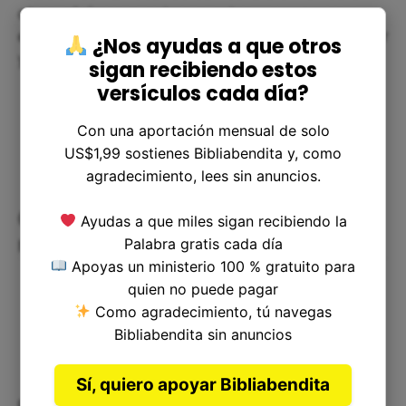
otros, abrimos nuestras puertas y corazones a
ellos, y podemos aprender y crecer juntos en amor
¿Nos ayudas a que otros
y hospitalidad.
sigan recibiendo estos
versículos cada día?
Con una aportación mensual de solo
US$1,99 sostienes Bibliabendita y, como
agradecimiento, lees sin anuncios.
Cómo aplicar la hospitalidad en
Ayudas a que miles sigan recibiendo la
nuestra vida cotidiana
Palabra gratis cada día
Apoyas un ministerio 100 % gratuito para
quien no puede pagar
Como agradecimiento, tú navegas
Bibliabendita sin anuncios
Sí, quiero apoyar Bibliabendita