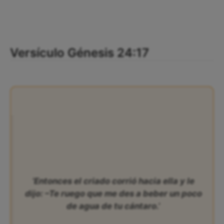
Versículo Génesis 24:17
‘Entonces el criado corrió hacia ella y le
dijo: –Te ruego que me des a beber un poco
de agua de tu cántaro.’