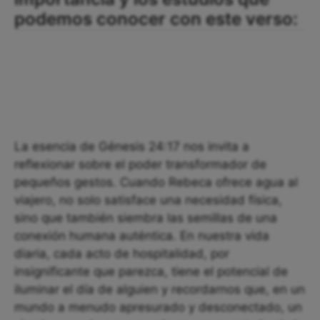
podemos conocer con este verso:
La esencia de Génesis 24:17 nos invita a
reflexionar sobre el poder transformador de
pequeños gestos. Cuando Rebeca ofrece agua al
viajero, no solo satisface una necesidad física,
sino que también siembra las semillas de una
conexión humana auténtica. En nuestra vida
diaria, cada acto de hospitalidad, por
insignificante que parezca, tiene el potencial de
iluminar el día de alguien y recordarnos que, en un
mundo a menudo apresurado y desconectado, un