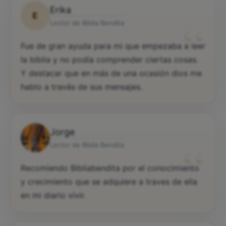
Erika
E
“
Lector de Biblia Bendita
Fue de gran ayuda para mi que empezaba a leer
la biblia y no podía comprender ciertas cosas.
Y destacar que en más de una ocasión dios me
hablo a través de sus mensajes.
Jorge
“
Lector de Biblia Bendita
Recomiendo Bibliabendita por el conocimiento
y crecimiento que se adquiere a traves de ella
en mi diario vivir.