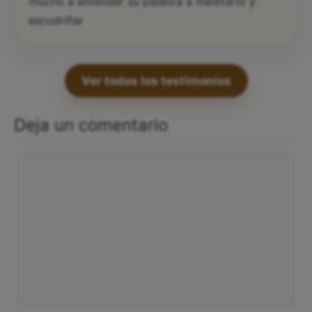
mucho a entender su palabra a meditarlo y
escudriñar
Ver todos los testimonios
Deja un comentario
Comentario