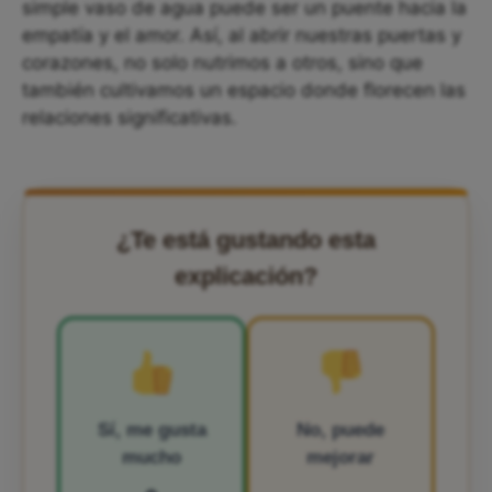
simple vaso de agua puede ser un puente hacia la
empatía y el amor. Así, al abrir nuestras puertas y
corazones, no solo nutrimos a otros, sino que
también cultivamos un espacio donde florecen las
relaciones significativas.
¿Te está gustando esta
explicación?
Sí, me gusta
No, puede
mucho
mejorar