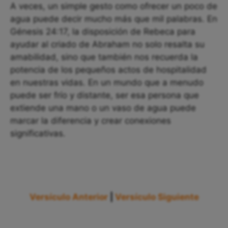
A veces, un simple gesto como ofrecer un poco de
agua puede decir mucho más que mil palabras. En
Génesis 24:17, la disposición de Rebeca para
ayudar al criado de Abraham no solo resalta su
amabilidad, sino que también nos recuerda la
potencia de los pequeños actos de hospitalidad
en nuestras vidas. En un mundo que a menudo
puede ser frío y distante, ser esa persona que
extiende una mano o un vaso de agua puede
marcar la diferencia y crear conexiones
significativas.
Versículo Anterior
|
Versículo Siguiente