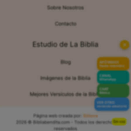
Sobre Nosotros
Contacto
Estudio de La Biblia
✕
Blog
APÓYANOS
Hazte miembro
CANAL
Imágenes de la Biblia
WhatsApp
CHAT
Bíblico
Mejores Versículos de la Biblia
VER OTRO
versículo aleatorio
Página web creada por:
Sitiova
Sin voz
2026 © Bibliabendita.com - Todos los derechos
reservados