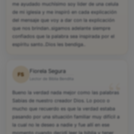
me ayudado muchísimo soy lider de una celula
de mi iglesia y me inspiró en cada explicación
del mensaje que voy a dar con la explicación
que nos brindan..sigamos adelante siempre
confiados que la palabra sea inspirada por el
espíritu santo..Dios les bendiga..
Fiorela Segura
FS
“
Lector de Biblia Bendita
Bueno la verdad nada mejor como las palabras
Sabias de nuestro creador Dios. Lo poco o
mucho que recuerdo es que la verdad estaba
pasando por una situación familiar muy difícil a
la cual no le deseo a nadie y fue allí en ese
momento cuando decidí leer la biblia y tener