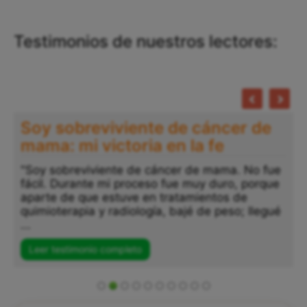
Testimonios de nuestros lectores:
Soy sobreviviente de cáncer de
mama: mi victoria en la fe
"Soy sobreviviente de cáncer de mama. No fue
fácil. Durante mi proceso fue muy duro, porque
aparte de que estuve en tratamientos de
quimioterapia y radiología, bajé de peso; llegué
...
Leer testimonio completo