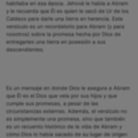
habitaba en esa época. Jehová le habla a Abram
y le recuerda que Él es quien le sacó de Ur de los
Caldeos para darle una tierra en herencia. Este
versículo es un recordatorio para Abram (y para
nosotros) sobre la promesa hecha por Dios de
entregarles una tierra en posesión a sus
descendientes.
Es un mensaje en donde Dios le asegura a Abram
que Él es el Dios que vela por sus hijos y que
cumple sus promesas, a pesar de las
circunstancias externas. Además, el versículo no
es simplemente una promesa, sino que también
es un recuento histórico de la vida de Abram y
cómo Dios lo había sacado de su lugar de origen