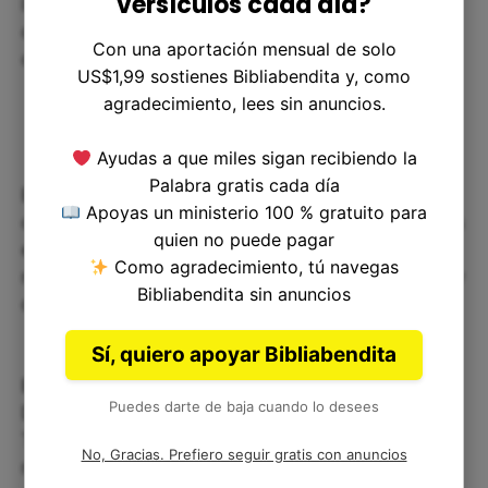
versículos cada día?
la certeza de que, aunque no entendamos las
circunstancias, Él está siempre a nuestro lado y
Con una aportación mensual de solo
cumplirá sus promesas en nuestros corazones.
US$1,99 sostienes Bibliabendita y, como
agradecimiento, lees sin anuncios.
Ayudas a que miles sigan recibiendo la
Palabra gratis cada día
Este versículo también nos puede ayudar a luchar
Apoyas un ministerio 100 % gratuito para
contra la desesperanza. Cuando nos encontramos
quien no puede pagar
en una situación de incertidumbre podemos
Como agradecimiento, tú navegas
recordar que Dios tiene planes para nuestra vida y
Bibliabendita sin anuncios
que Él siempre brindará su apoyo.
Sí, quiero apoyar Bibliabendita
El versículo de Génesis 15:7 nos recuerda que
Puedes darte de baja cuando lo desees
Dios siempre cumple sus promesas y nos cuida.
También nos invita a reflexionar sobre nuestra
No, Gracias. Prefiero seguir gratis con anuncios
relación con Dios, y cómo debemos confiar en su