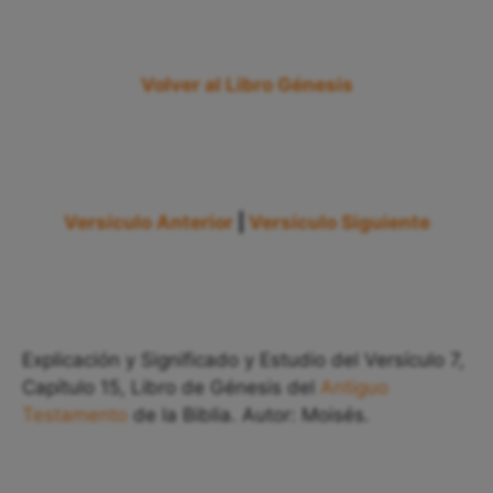
Volver al Libro Génesis
Versículo Anterior
|
Versículo Siguiente
Explicación y Significado y Estudio del Versículo 7,
Capítulo 15, Libro de Génesis del
Antiguo
Testamento
de la Biblia. Autor: Moisés.