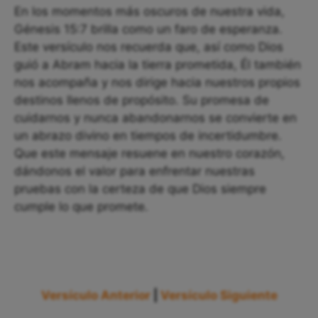
En los momentos más oscuros de nuestra vida,
Génesis 15:7 brilla como un faro de esperanza.
Este versículo nos recuerda que, así como Dios
guió a Abram hacia la tierra prometida, Él también
nos acompaña y nos dirige hacia nuestros propios
destinos llenos de propósito. Su promesa de
cuidarnos y nunca abandonarnos se convierte en
un abrazo divino en tiempos de incertidumbre.
Que este mensaje resuene en nuestro corazón,
dándonos el valor para enfrentar nuestras
pruebas con la certeza de que Dios siempre
cumple lo que promete.
Versículo Anterior
|
Versículo Siguiente