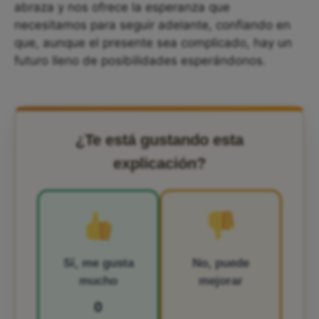
abraza y nos ofrece la esperanza que
necesitamos para seguir adelante, confiando en
que, aunque el presente sea complicado, hay un
futuro lleno de posibilidades esperándonos.
¿Te está gustando esta
explicación?
Sí, me gusta
No, puede
mucho
mejorar
0