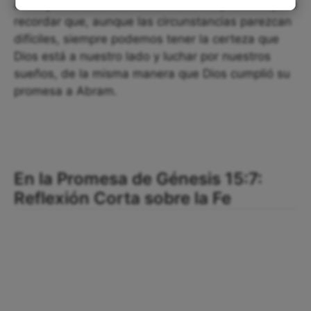
amor y misericordia. Utilicemos esta promesa para
recordar que, aunque las circunstancias parezcan
difíciles, siempre podemos tener la certeza que
Dios está a nuestro lado y luchar por nuestros
sueños, de la misma manera que Dios cumplió su
promesa a Abram.
En la Promesa de Génesis 15:7:
Reflexión Corta sobre la Fe