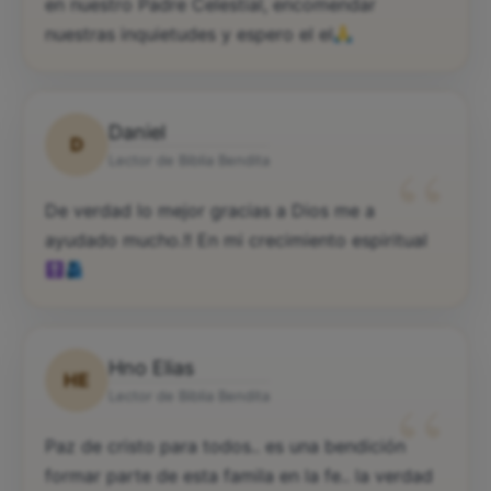
en nuestro Padre Celestial, encomendar
nuestras inquietudes y espero el el
Daniel
D
“
Lector de Biblia Bendita
De verdad lo mejor gracias a Dios me a
ayudado mucho.!! En mi crecimiento espiritual
Hno Elias
HE
“
Lector de Biblia Bendita
Paz de cristo para todos.. es una bendición
formar parte de esta famila en la fe.. la verdad