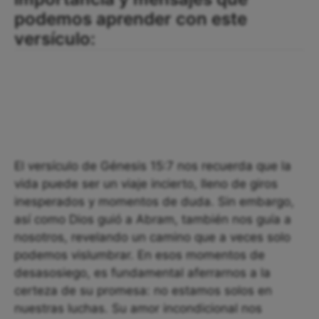
podemos aprender con este
versículo:
El versículo de Génesis 15:7 nos recuerda que la
vida puede ser un viaje incierto, lleno de giros
inesperados y momentos de duda. Sin embargo,
así como Dios guió a Abram, también nos guía a
nosotros, revelando un camino que a veces solo
podemos vislumbrar. En esos momentos de
desasosiego, es fundamental aferrarnos a la
certeza de su promesa: no estamos solos en
nuestras luchas. Su amor incondicional nos