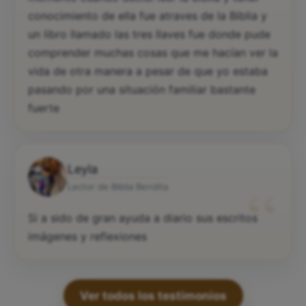
conocimiento de ella fue atraves de la Biblia y
un libro llamado las tres llaves fue donde pude
comprender muchas cosas que me hacían ver la
vida de otra manera a pesar de que yo estaba
pasando por una situación familiar bastante
fuerte
Leyla
“
Lector de Biblia Bendita
Si a sido de gran ayuda a diario sus escritos
imágenes y reflexiones
Ver todos los testimonios