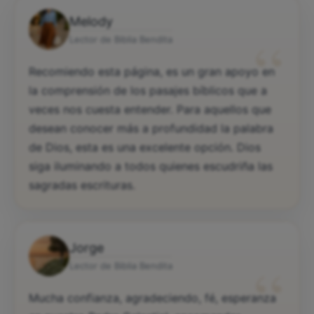
Melody
“
Lector de Biblia Bendita
Recomiendo esta página, es un gran apoyo en
la comprensión de los pasajes bíblicos que a
veces nos cuesta entender. Para aquellos que
desean conocer más a profundidad la palabra
de Dios, esta es una excelente opción. Dios
siga iluminando a todos quienes escudriña las
sagradas escrituras.
Jorge
“
Lector de Biblia Bendita
Mucha confianza, agradeciendo, fé, esperanza