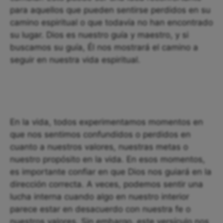
para aquellos que pueden sentirse perdidos en su
camino espiritual o que todavía no han encontrado
su lugar. Dios es nuestro guía y maestro, y si
buscamos su guía, Él nos mostrará el camino a
seguir en nuestra vida espiritual.
En la vida, todos experimentamos momentos en
que nos sentimos confundidos o perdidos en
cuanto a nuestros valores, nuestras metas o
nuestro propósito en la vida. En esos momentos,
es importante confiar en que Dios nos guiará en la
dirección correcta. A veces, podemos sentir una
lucha interna cuando algo en nuestro interior
parece estar en desacuerdo con nuestra fe o
nuestros valores. Sin embargo, este versículo nos