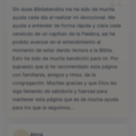
“
Sin duda Bibliabendita me ha sido de mucha
ayuda cada día al realizar mi devocional. Me
ayuda a entender de forma rápida y clara cada
versículo de un capítulo de la Palabra; así he
podido avanzar en el entendimiento al
momento de estar dando lectura a la Biblia.
Esto ha sido de mucha bendición para mi. Por
supuesto que si he recomendado esta página
con familiares, amigos y Hnos. de la
congregación. Muchas gracias y que Dios les
siga llenando de sabiduría y fuerzas para
mantener esta página que es de mucha ayuda
para los que la seguimos…
Alma