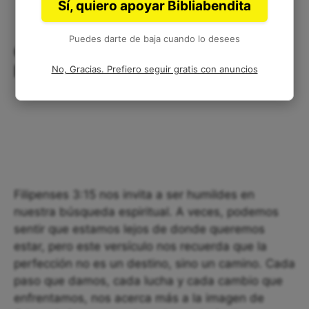
Sí, quiero apoyar Bibliabendita
Puedes darte de baja cuando lo desees
Caminando Hacia la Perfección:
Reflexión Corta
No, Gracias. Prefiero seguir gratis con anuncios
Filipenses 3:15 nos invita a ser humildes en
nuestra búsqueda espiritual. A veces, podemos
sentir que estamos lejos de donde queremos
estar, pero este versículo nos recuerda que la
perfección no es un destino, sino un camino. Cada
paso que damos, cada lucha y cada cambio que
enfrentamos, nos acerca más a la imagen de