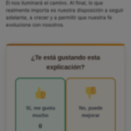
Él nos iluminará el camino. Al final, lo que
realmente importa es nuestra disposición a seguir
adelante, a crecer y a permitir que nuestra fe
evolucione con nosotros.
¿Te está gustando esta
explicación?
Sí, me gusta
No, puede
mucho
mejorar
0