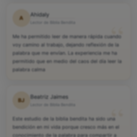
Ahidaly
A
“
Lector de Biblia Bendita
Me ha permitido leer de manera rápida cuando
voy camino al trabajo, dejando reflexión de la
palabra que me envían. La experiencia me ha
permitido que en medio del caos del día leer la
palabra calma
Beatriz Jaimes
BJ
“
Lector de Biblia Bendita
Este estudio de la biblia bendita ha sido una
bendición en mi vida porque cresco más en el
conocimiento de la palabra para compartir a