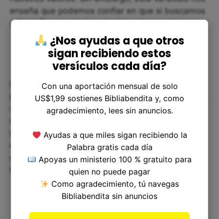
enseña que podemos confiar en que si buscamos
a Dios, Él nos guiará en la dirección correcta.
¿Nos ayudas a que otros
sigan recibiendo estos
versículos cada día?
En resumen, Filipenses 3:15 nos recuerda que la
Con una aportación mensual de solo
perfección espiritual es un proceso continuo y que
US$1,99 sostienes Bibliabendita y, como
debemos buscar siempre crecer en nuestra
agradecimiento, lees sin anuncios.
relación con Dios. Debemos confiar en que Dios
nos mostrará el camino a seguir en nuestra vida
Ayudas a que miles sigan recibiendo la
espiritual si buscamos Su guía. Esto puede dar
Palabra gratis cada día
esperanza y tranquilidad a aquellos que están en
Apoyas un ministerio 100 % gratuito para
busca de su lugar en el mundo y en su fe.
quien no puede pagar
Como agradecimiento, tú navegas
Bibliabendita sin anuncios