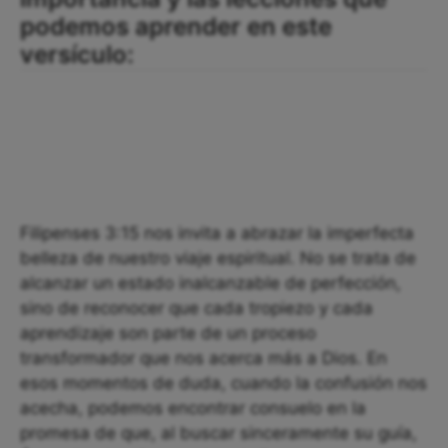
podemos aprender en este
versículo:
Filipenses 3:15 nos invita a abrazar la imperfecta
belleza de nuestro viaje espiritual. No se trata de
alcanzar un estado inalcanzable de perfección,
sino de reconocer que cada tropiezo y cada
aprendizaje son parte de un proceso
transformador que nos acerca más a Dios. En
esos momentos de duda, cuando la confusión nos
acecha, podemos encontrar consuelo en la
promesa de que, al buscar sinceramente su guía,