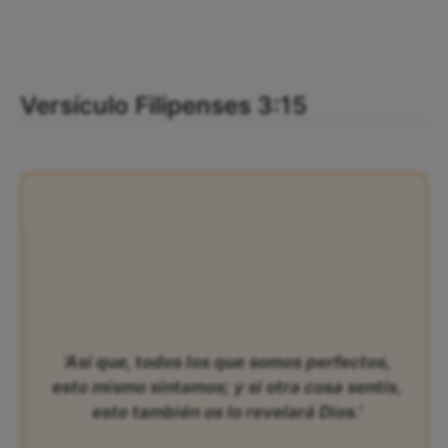
Versículo Filipenses 3:15
‘Así que, todos los que somos perfectos,
esto mismo sintamos; y si otra cosa sentís,
esto también os lo revelará Dios.’