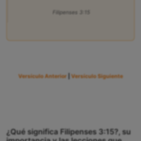
Filipenses 3:15
Versículo Anterior
|
Versículo Siguiente
¿Qué significa Filipenses 3:15?, su
importancia y las lecciones que