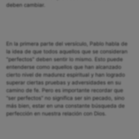
deben cambiar.
En la primera parte del versículo, Pablo habla de
la idea de que todos aquellos que se consideran
"perfectos" deben sentir lo mismo. Esto puede
entenderse como aquellos que han alcanzado
cierto nivel de madurez espiritual y han logrado
superar ciertas pruebas y adversidades en su
camino de fe. Pero es importante recordar que
“ser perfectos” no significa ser sin pecado, sino
más bien, estar en una constante búsqueda de
perfección en nuestra relación con Dios.