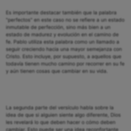
Es importante destacar también que la palabra
"perfectos" en este caso no se refiere a un estado
inmutable de perfección, sino más bien a un
estado de madurez y evolución en el camino de
fe. Pablo utiliza esta palabra como un llamado a
seguir creciendo hacia una mayor semejanza con
Cristo. Esto incluye, por supuesto, a aquellos que
todavía tienen mucho camino por recorrer en su fe
y aún tienen cosas que cambiar en su vida.
La segunda parte del versículo habla sobre la
idea de que si alguien siente algo diferente, Dios
les revelará lo que deben hacer o cómo deben
cambiar. Esto puede ser una idea reconfortante