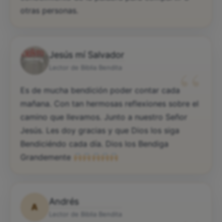
otras personas.
Jesús mí Salvador
“
Lector de Biblia Bendita
Es de mucha bendición poder contar cada
mañana. Con tan hermosas reflexiones sobre el
camino que llevamos. Junto a nuestro Señor
Jesús. Les doy gracias y que Dios los siga
Bendiciéndo cada día. Dios los Bendiga
Grandemente
Andrés
A
Lector de Biblia Bendita