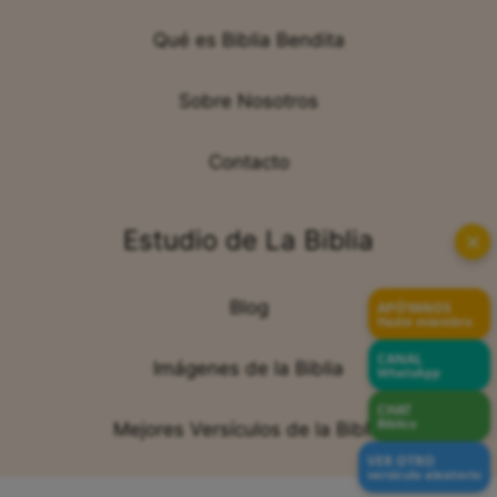
Qué es Biblia Bendita
Sobre Nosotros
Contacto
Estudio de La Biblia
✕
Blog
APÓYANOS
Hazte miembro
CANAL
Imágenes de la Biblia
WhatsApp
CHAT
Bíblico
Mejores Versículos de la Biblia
VER OTRO
versículo aleatorio