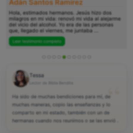
Adán Santos Ramírez
Hola, estimados hermanos. Jesús hizo dos
milagros en mi vida: renovó mi vida al alejarme
del vicio del alcohol. Yo era de las personas
que, llegado el viernes, me juntaba ...
Leer testimonio completo
Tessa
“
Lector de Biblia Bendita
Ha sido de muchas bendiciones para mí, de
muchas maneras, copio las enseñanzas y lo
comparto en mi estado, también con un de
hermanas cuando nos reunimos o se las envió .