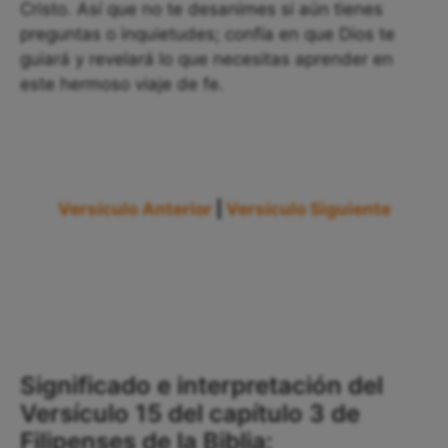
Cristo. Así que no te desanimes si aún tienes
preguntas o inquietudes; confía en que Dios te
guiará y revelará lo que necesitas aprender en
este hermoso viaje de fe.
Versículo Anterior
|
Versículo Siguiente
Significado e interpretación del
Versículo 15 del capítulo 3 de
Filipenses de la Biblia: