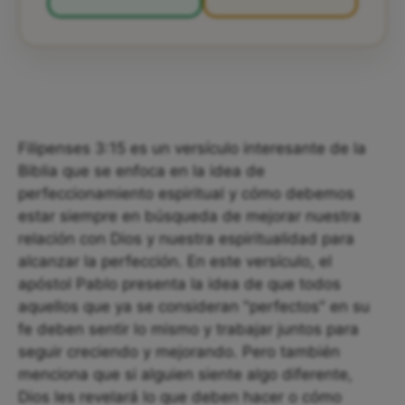
Filipenses 3:15 es un versículo interesante de la
Biblia que se enfoca en la idea de
perfeccionamiento espiritual y cómo debemos
estar siempre en búsqueda de mejorar nuestra
relación con Dios y nuestra espiritualidad para
alcanzar la perfección. En este versículo, el
apóstol Pablo presenta la idea de que todos
aquellos que ya se consideran "perfectos" en su
fe deben sentir lo mismo y trabajar juntos para
seguir creciendo y mejorando. Pero también
menciona que si alguien siente algo diferente,
Dios les revelará lo que deben hacer o cómo