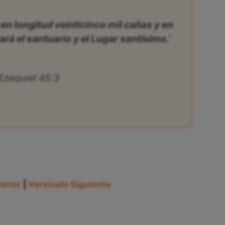
en longitud veinticinco mil cañas y en
tará el santuario y el Lugar santísimo.’
Ezequiel 45:3
erior
|
Versículo Siguiente