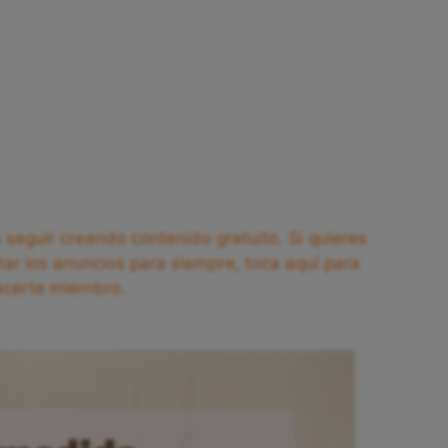
seguir creando contenido gratuito. Si quieres
tar los anuncios para siempre, toca aquí para
acerte miembro.