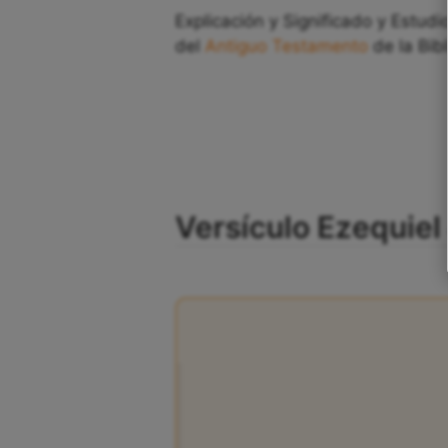
Explicación y Significado y Estudi
del
Antiguo Testamento
de la Bibl
Versículo Ezequiel