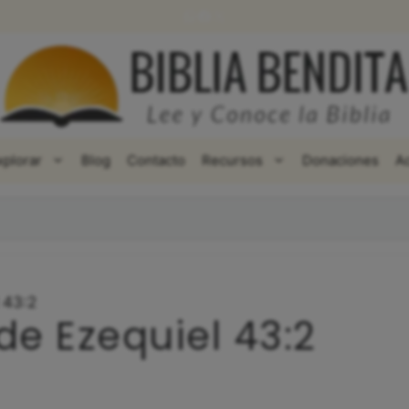
WhatsApp
Facebook
X
xplorar
Blog
Contacto
Recursos
Donaciones
A
 43:2
de Ezequiel 43:2