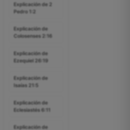
Explicación de 2
Pedro 1:2
Explicación de
Colosenses 2:16
Explicación de
Ezequiel 26:19
Explicación de
Isaías 21:5
Explicación de
Eclesiastés 6:11
Explicación de