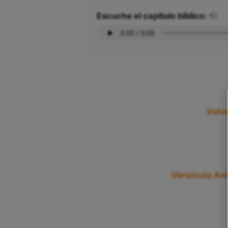
Escucha el capítulo bíblico:
Volve
Versículo Ant