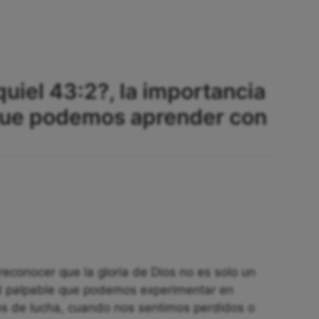
uiel 43:2?, la importancia
que podemos aprender con
 reconocer que la gloria de Dios no es solo un
ad palpable que podemos experimentar en
os de lucha, cuando nos sentimos perdidos o