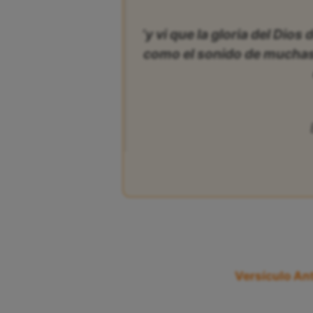
‘y vi que la gloria del Dios
como el sonido de muchas 
Versículo Ant