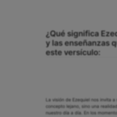
¿Qué significa Ezeq
y las enseñanzas 
este versículo:
La visión de Ezequiel nos invita a
concepto lejano, sino una realid
nuestro día a día. En los moment