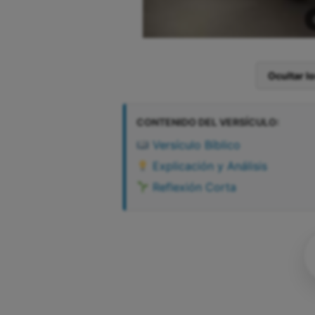
Ocultar l
CONTENIDO DEL VERSÍCULO:
Versículo Bíblico
Explicación y Análisis
Reflexión Corta