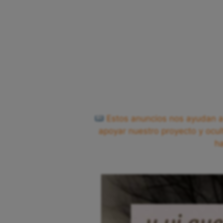
Estos anuncios nos ayudan a 
apoyar nuestro proyecto y ocul
h