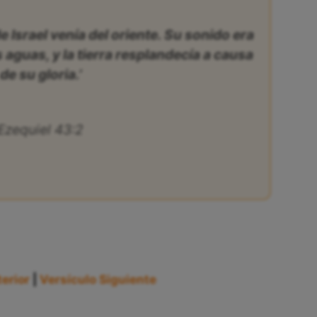
 de Israel venía del oriente. Su sonido era
aguas, y la tierra resplandecía a causa
de su gloria.’
Ezequiel 43:2
erior
|
Versículo Siguiente