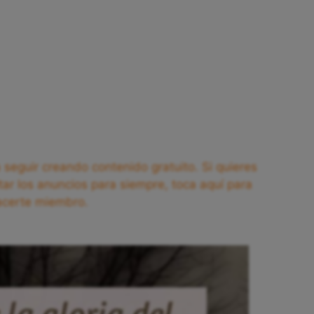
seguir creando contenido gratuito. Si quieres
tar los anuncios para siempre, toca aquí para
acerte miembro.