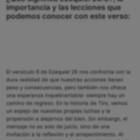
importancia y las lecciones que
podemos conocer con este verso:
El versículo 8 de Ezequiel 26 nos confronta con la
dura realidad de que nuestras acciones tienen
peso y consecuencias, pero también nos ofrece
una esperanza inquebrantable: siempre hay un
camino de regreso. En la historia de Tiro, vemos
un espejo de nuestras propias luchas y la
propensión a alejarnos del bien. Sin embargo, el
mensaje no es solo de juicio, sino de una
invitación a la reflexión y el arrepentimiento. Al