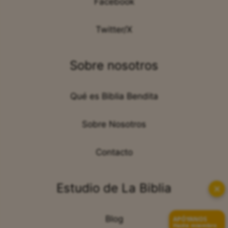
Facebook
Twitter/X
Sobre nosotros
Qué es Biblia Bendita
Sobre Nosotros
Contacto
Estudio de La Biblia
✕
Blog
APÓYANOS
Hazte miembro