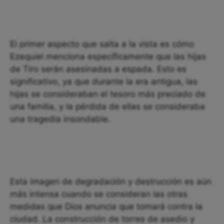
El primer aspecto que salta a la vista es cómo
Ezequiel menciona específicamente que las hijas
de Tiro serán asesinadas a espada. Esto es
significativo, ya que durante la era antigua, las
hijas se consideraban el tesoro más preciado de
una familia, y la pérdida de ellas se consideraba
una tragedia insondable.
Esta imagen de degradación y destrucción es aún
más intensa cuando se consideran las otras
medidas que Dios anuncia que tomará contra la
ciudad. La construcción de torres de asedio y