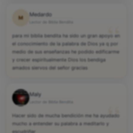
Medardo
M
“
Lector de Biblia Bendita
para mi biblia bendita ha sido un gran apoyo en
el conocimiento de la palabra de Dios ya q por
medio de sus enseñanzas he podido edificarme
y crecer espiritualmente Dios los bendiga
amados siervos del señor gracias
Maly
“
Lector de Biblia Bendita
Hacer sido de mucha bendición me ha ayudado
mucho a entender su palabra a meditarlo y
escudriñar