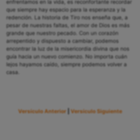
enfrentamos en la vida, es reconfortante recordar
que siempre hay espacio para la esperanza y la
redención. La historia de Tiro nos enseña que, a
pesar de nuestras faltas, el amor de Dios es más
grande que nuestro pecado. Con un corazón
arrepentido y dispuesto a cambiar, podemos
encontrar la luz de la misericordia divina que nos
guía hacia un nuevo comienzo. No importa cuán
lejos hayamos caído, siempre podemos volver a
casa.
Versículo Anterior
|
Versículo Siguiente