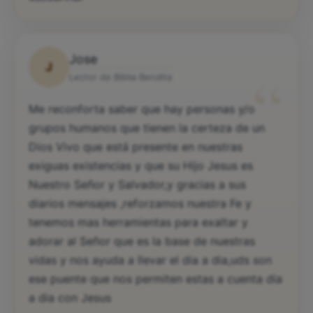
Jose
J
“
Lector de Biblia Bendita
Me reconforta saber que hay personas y/o
grupos humanos que tienen la certeza de un
Dios Vivo que está presente en nuestras
exiguas existencias y que su Hijo Jesus es
Nuestro Señor y Salvador,y gracias a sus
diarios mensajes ,reforzamos nuestra Fe y
tenemos mas herramientas para exaltar y
adorar al Señor que es la base de nuestras
vidas y nos ayuda a llevar el dia a dia,uds son
ese puente que nos permiten estas a cuenta dia
a dia con Jesus