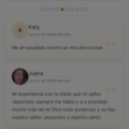
Katy
K
“
Lector de Biblia Bendita
Me ah ayudado mucho en mis devocional
Juana
“
Lector de Biblia Bendita
Mi experiencia con la biblia qué mi señor
Jesucristo ciempre me habla y e a prendido
mucho más de mi Dios todo poderoso y su hijo
nuestro señor Jesucristo y espíritu santo