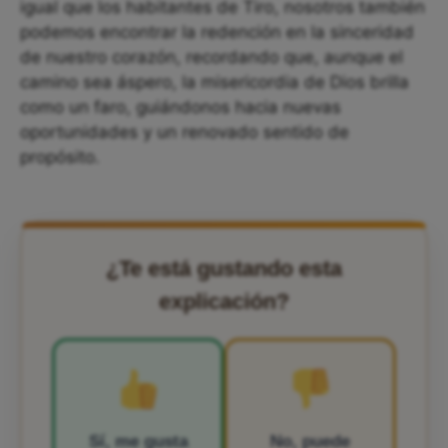
igual que los habitantes de Tiro, nosotros también
podemos encontrar la redención en la sinceridad
de nuestro corazón, recordando que, aunque el
camino sea áspero, la misericordia de Dios brilla
como un faro, guiándonos hacia nuevas
oportunidades y un renovado sentido de
propósito.
¿Te está gustando esta
explicación?
Sí, me gusta
No, puede