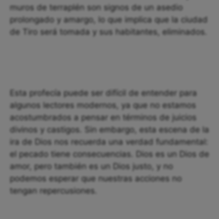
muros de terraplén son signos de un asedio
prolongado y amargo, lo que implica que la ciudad
de Tiro será tomada y sus habitantes, eliminados.
Esta profecía puede ser difícil de entender para
algunos lectores modernos, ya que no estamos
acostumbrados a pensar en términos de juicios
divinos y castigos. Sin embargo, esta escena de la
ira de Dios nos recuerda una verdad fundamental:
el pecado tiene consecuencias. Dios es un Dios de
amor, pero también es un Dios justo, y no
podemos esperar que nuestras acciones no
tengan repercusiones.