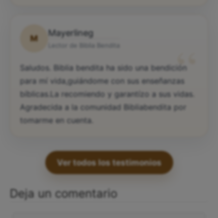
Mayerlineg
M
“
Lector de Biblia Bendita
Saludos. Biblia bendita ha sido una bendición
para mí vida,guiándome con sus enseñanzas
bíblicas.La recomiendo y garantízo a sus vidas.
Agradecida a la comunidad Bibliabendita por
tomarme en cuenta.
Ver todos los testimonios
Deja un comentario
Comentario