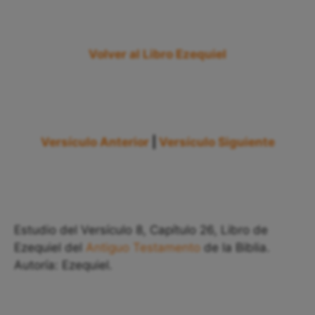
Volver al Libro Ezequiel
Versículo Anterior
|
Versículo Siguiente
Estudio del Versículo 8, Capítulo 26, Libro de
Ezequiel del
Antiguo Testamento
de la Biblia.
Autoría: Ezequiel.