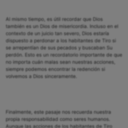
Al mismo tiempo, es útil recordar que Dios
también es un Dios de misericordia. Incluso en el
contexto de un juicio tan severo, Dios estaría
dispuesto a perdonar a los habitantes de Tiro si
se arrepentían de sus pecados y buscaban Su
perdón. Esto es un recordatorio importante de que
no importa cuán malas sean nuestras acciones,
siempre podemos encontrar la redención si
volvemos a Dios sinceramente.
Finalmente, este pasaje nos recuerda nuestra
propia responsabilidad como seres humanos.
Aunque las acciones de los habitantes de Tiro