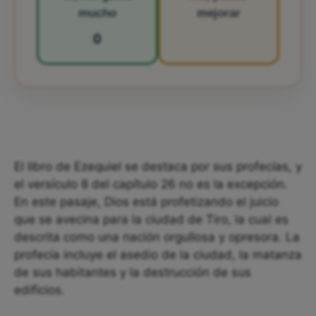
mucho
mejorar
0
El libro de Ezequiel se destaca por sus profecías, y
el versículo 8 del capítulo 26 no es la excepción.
En este pasaje, Dios está profetizando el juicio
que se avecina para la ciudad de Tiro, la cual es
descrita como una nación orgullosa y opresora. La
profecía incluye el asedio de la ciudad, la matanza
de sus habitantes y la destrucción de sus
edificios.