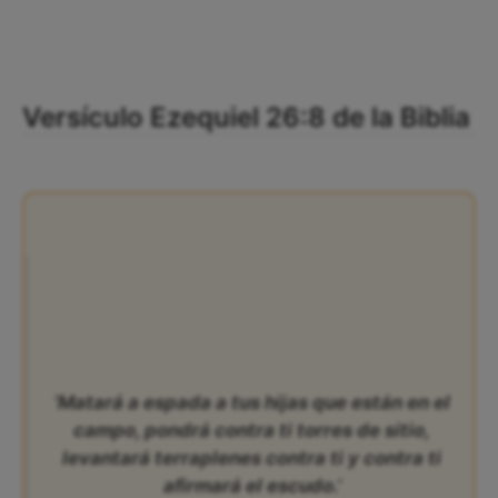
Versículo Ezequiel 26:8 de la Biblia
‘Matará a espada a tus hijas que están en el
campo, pondrá contra ti torres de sitio,
levantará terraplenes contra ti y contra ti
afirmará el escudo.’