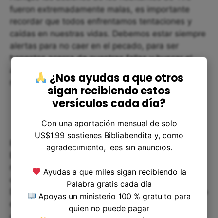
fueron extremadamente malas, es importante
recordar que todos enfrentamos tentaciones y
caídas en nuestras vidas. Debemos estar siempre
alertas para no caer en el pecado, para ser
honestos acerca de nuestras fallas y buscar el
arrepentimiento y la restauración siempre que sea
¿Nos ayudas a que otros
necesario.
sigan recibiendo estos
versículos cada día?
Con una aportación mensual de solo
US$1,99 sostienes Bibliabendita y, como
En resumen, el versículo 8 del capítulo 26 de
agradecimiento, lees sin anuncios.
Ezequiel nos muestra un lado oscuro de la
naturaleza humana y un recordatorio de la justicia
Ayudas a que miles sigan recibiendo la
divina. Pero también nos muestra que Dios es un
Palabra gratis cada día
Dios de misericordia, dispuesto a perdonar incluso
Apoyas un ministerio 100 % gratuito para
en los momentos más sombríos, y que nosotros
quien no puede pagar
como seres humanos tenemos la capacidad de