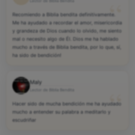
“
Lector de Biblia Bendita
Recomiendo a Biblia bendita definitivamente.
Me ha ayudado a recordar el amor, misericordia
y grandeza de Dios cuando lo olvido, me siento
mal o necesito algo de Él. Dios me ha hablado
mucho a través de Biblia bendita, por lo que, sí,
ha sido de bendición!
Maly
“
Lector de Biblia Bendita
Hacer sido de mucha bendición me ha ayudado
mucho a entender su palabra a meditarlo y
escudriñar