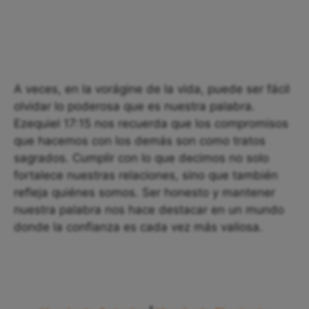
A veces, en la vorágine de la vida, puede ser fácil
olvidar lo poderosa que es nuestra palabra.
Ezequiel 17:15 nos recuerda que los compromisos
que hacemos con los demás son como tratos
sagrados. Cumplir con lo que decimos no solo
fortalece nuestras relaciones, sino que también
refleja quiénes somos. Ser honesto y mantener
nuestra palabra nos hace destacar en un mundo
donde la confianza es cada vez más valiosa.