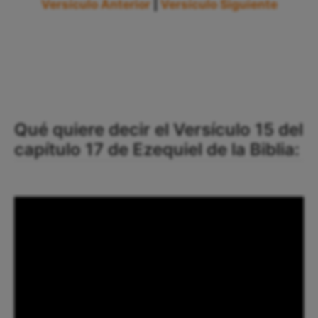
Versículo Anterior
|
Versículo Siguiente
Qué quiere decir el Versículo 15 del
capítulo 17 de Ezequiel de la Biblia: