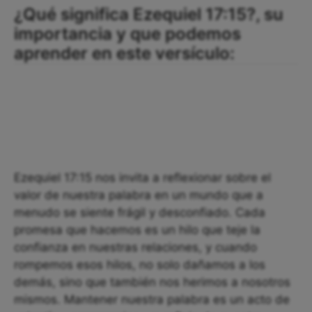
¿Qué significa Ezequiel 17:15?, su
importancia y que podemos
aprender en este versículo:
Ezequiel 17:15 nos invita a reflexionar sobre el
valor de nuestra palabra en un mundo que a
menudo se siente frágil y desconfiado. Cada
promesa que hacemos es un hilo que teje la
confianza en nuestras relaciones, y cuando
rompemos esos hilos, no solo dañamos a los
demás, sino que también nos herimos a nosotros
mismos. Mantener nuestra palabra es un acto de