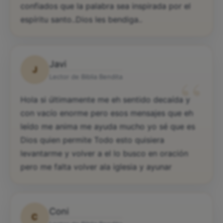
confiados que la palabra sea inspirada por el
espíritu santo..Dios les bendiga..
Javi
J
“
Lector de Biblia Bendita
Hola si últimamente me eh sentido decaída y
con vacío enorme pero esos mensajes que eh
leído me anima me ayuda mucho yo sé que es
Dios quien permite Todo esto quisiera
levantarme y volver a el lo busco en oración
pero me falta volver ala iglesia y ayunar
Coni
C