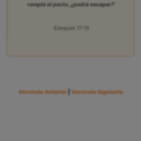
rompió el pacto, ¿podrá escapar?’
Ezequiel 17:15
Versículo Anterior
|
Versículo Siguiente