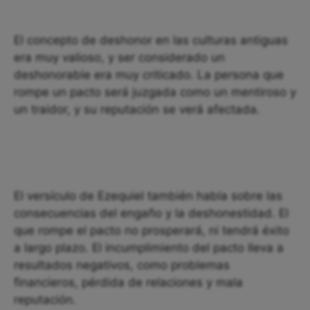
El concepto de deshonor en las culturas antiguas
era muy valioso, y ser considerado un
deshonorable era muy criticado. La persona que
rompe un pacto será juzgada como un mentiroso y
un traidor, y su reputación se verá afectada.
El versículo de Ezequiel también habla sobre las
consecuencias del engaño y la deshonestidad. El
que rompe el pacto no prosperará, ni tendrá éxito
a largo plazo. El incumplimiento del pacto lleva a
resultados negativos, como problemas
financieros, pérdida de relaciones y mala
reputación.