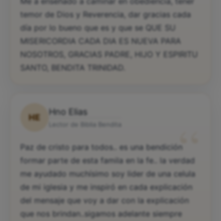
Me a enseñado a caminar en obediencia, tener
temor de Dios y Reverencia, dar gracias cada
día por lo bueno que es y que se QUE SU
MISERICORDIA CADA DIA ES NUEVA PARA
NOSOTROS, GRACIAS PADRE, HIJO Y ESPIRITU
SANTO, BENDITA TRINIDAD.
Hno Elias
HE
“
Lector de Biblia Bendita
Paz de cristo para todos.. es una bendición
formar parte de esta famila en la fe.. la verdad
me ayudado muchísimo soy lider de una celula
de mi iglesia y me inspiró en cada explicación
del mensaje que voy a dar con la explicación
que nos brindan..sigamos adelante siempre