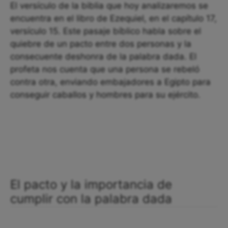
El versículo de la biblia que hoy analizaremos se
encuentra en el libro de Ezequiel, en el capítulo 17,
versículo 15. Este pasaje bíblico habla sobre el
quiebre de un pacto entre dos personas y la
consecuente deshonra de la palabra dada. El
profeta nos cuenta que una persona se rebeló
contra otra, enviando embajadores a Egipto para
conseguir caballos y hombres para su ejército.
El pacto y la importancia de
cumplir con la palabra dada