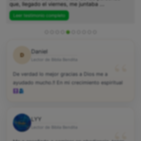
que, llegado el viernes, me juntaba ...
Leer testimonio completo
Daniel
D
“
Lector de Biblia Bendita
De verdad lo mejor gracias a Dios me a
ayudado mucho.!! En mi crecimiento espiritual
LYY
“
Lector de Biblia Bendita