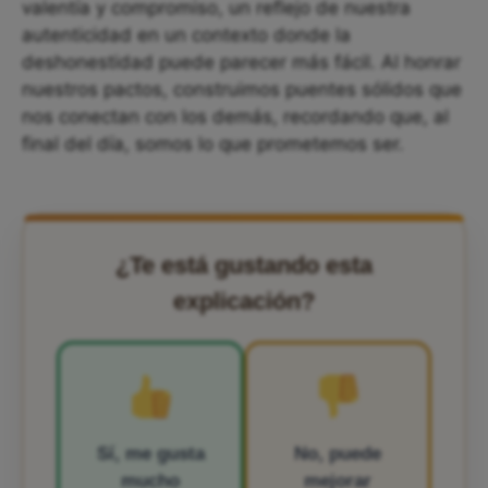
valentía y compromiso, un reflejo de nuestra
autenticidad en un contexto donde la
deshonestidad puede parecer más fácil. Al honrar
nuestros pactos, construimos puentes sólidos que
nos conectan con los demás, recordando que, al
final del día, somos lo que prometemos ser.
¿Te está gustando esta
explicación?
Sí, me gusta
No, puede
mucho
mejorar