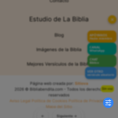
Contacto
Estudio de La Biblia
✕
Blog
APÓYANOS
Hazte miembro
CANAL
Imágenes de la Biblia
WhatsApp
CHAT
Bíblico
Mejores Versículos de la Biblia
VER OTRO
versículo aleatorio
Página web creada por:
Sitiova
Sin voz
2026 © Bibliabendita.com - Todos los derechos
reservados
Aviso Legal
Política de Cookies
Política de Privacidad
Mapa del Sitio
←
Siguiente →