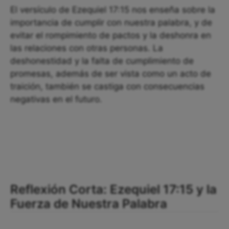
El versículo de Ezequiel 17:15 nos enseña sobre la
importancia de cumplir con nuestra palabra, y de
evitar el rompimiento de pactos y la deshonra en
las relaciones con otras personas. La
deshonestidad y la falta de cumplimiento de
promesas, además de ser vista como un acto de
traición, también se castiga con consecuencias
negativas en el futuro.
Reflexión Corta: Ezequiel 17:15 y la
Fuerza de Nuestra Palabra