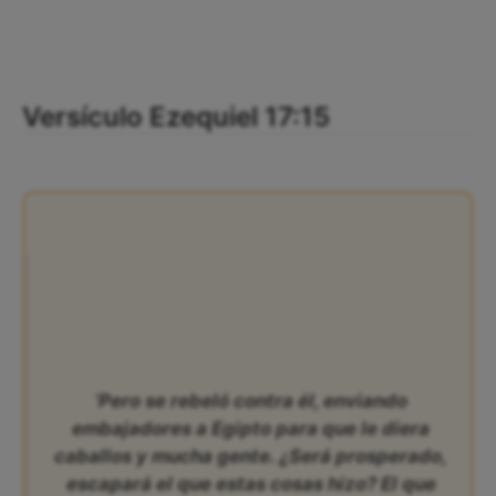
Versículo Ezequiel 17:15
‘Pero se rebeló contra él, enviando
embajadores a Egipto para que le diera
caballos y mucha gente. ¿Será prosperado,
escapará el que estas cosas hizo? El que