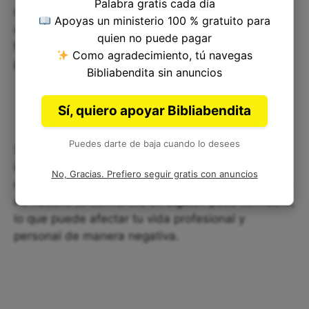
Palabra gratis cada día
mantener nuestra palabra. Nuestra reputación es
Apoyas un ministerio 100 % gratuito para
algo muy importante y depende de nuestra
quien no puede pagar
honestidad y honradez en las relaciones con las
Como agradecimiento, tú navegas
personas.
Bibliabendita sin anuncios
Sí, quiero apoyar Bibliabendita
Puedes darte de baja cuando lo desees
Si quieres ser una persona que se destaca por su
intachable carácter, te recomendamos siempre
No, Gracias. Prefiero seguir gratis con anuncios
cumplir con tus promesas, contratos y acuerdos, y
no hacerlo te convertirá en alguien poco confiable,
lo que puede afectar tu vida profesional y
personal de manera negativa.