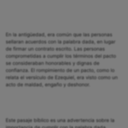
En la antigüedad, era común que las personas
sellaran acuerdos con la palabra dada, en lugar
de firmar un contrato escrito. Las personas
comprometidas a cumplir los términos del pacto
se consideraban honorables y dignas de
confianza. El rompimiento de un pacto, como lo
relata el versículo de Ezequiel, era visto como un
acto de maldad, engaño y deshonor.
Este pasaje bíblico es una advertencia sobre la
importancia de cumplir con la palabra dada.