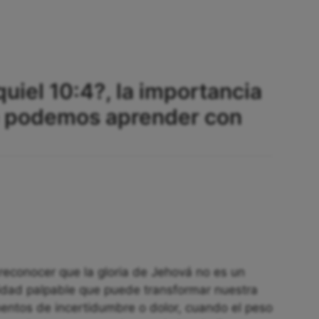
uiel 10:4?, la importancia
ue podemos aprender con
 reconocer que la gloria de Jehová no es un
lidad palpable que puede transformar nuestra
entos de incertidumbre o dolor, cuando el peso