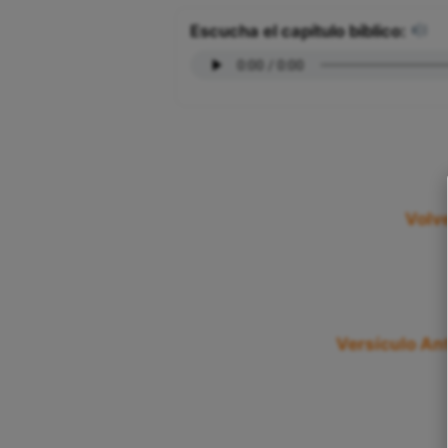
Escucha el capítulo bíblico:
Volve
Versículo Ant