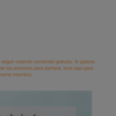
seguir creando contenido gratuito. Si quieres
tar los anuncios para siempre, toca aquí para
acerte miembro.