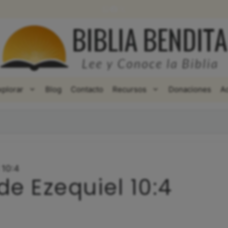
WhatsApp
Facebook
X
xplorar
Blog
Contacto
Recursos
Donaciones
A
 10:4
de Ezequiel 10:4