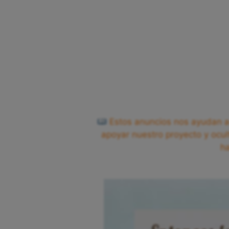
Estos anuncios nos ayudan a 
apoyar nuestro proyecto y ocul
h