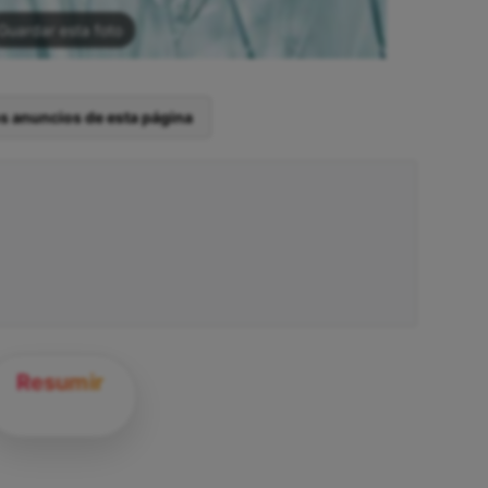
Guardar esta foto
os anuncios de esta página
Resumir