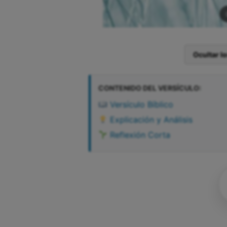
Ocultar l
CONTENIDO DEL VERSÍCULO:
Versículo Bíblico
Explicación y Análisis
Reflexión Corta