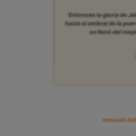
‘Entonces la gloria de J
hacia el umbral de la puert
se llenó del resp
Versículo Ant