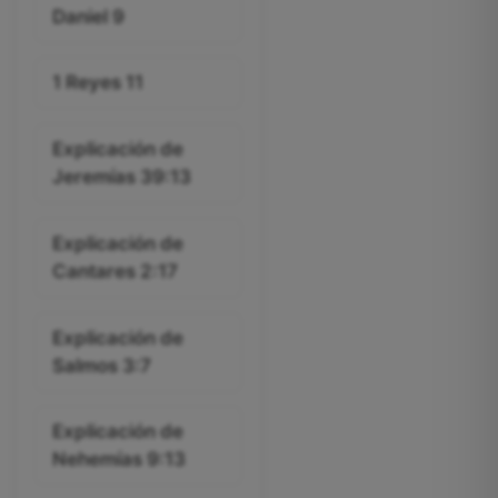
Daniel 9
1 Reyes 11
Explicación de
Jeremías 39:13
Explicación de
Cantares 2:17
Explicación de
Salmos 3:7
Explicación de
Nehemías 9:13