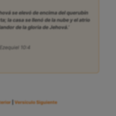
ehová se elevó de encima del querubín
a; la casa se llenó de la nube y el atrio
landor de la gloria de Jehová.’
Ezequiel 10:4
erior
|
Versículo Siguiente