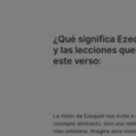
¿Qué significa Ezeq
y las lecciones q
este verso:
La visión de Ezequiel nos invita a
concepto abstracto, sino una rea
vida cotidiana. Imagina esos mom