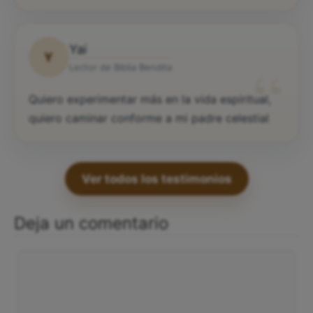
Yai
Y
“
Lector de Biblia Bendita
Quiero experimentar más en la vida espiritual,
quiero caminar conforme a mi padre celestial
Ver todos los testimonios
Deja un comentario
Comentario