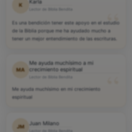
Karla
K
“
Lector de Biblia Bendita
Es una bendición tener este apoyo en el estudio
de la Biblia porque me ha ayudado mucho a
tener un mejor entendimiento de las escrituras.
Me ayuda muchísimo a mi
“
crecimiento espiritual
MA
Lector de Biblia Bendita
Me ayuda muchísimo en mi crecimiento
espiritual
Juan Milano
JM
Lector de Biblia Bendita