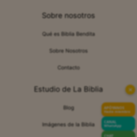
Sobre nosotros
Qué es Biblia Bendita
Sobre Nosotros
Contacto
Estudio de La Biblia
✕
Blog
APÓYANOS
Hazte miembro
CANAL
Imágenes de la Biblia
WhatsApp
CHAT