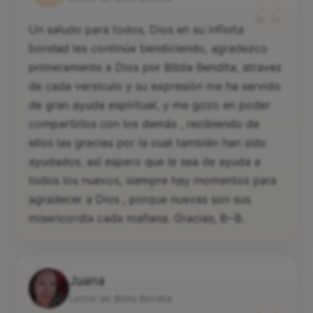
“
Un saludo para todos, Dios en su infinita
bondad les continúe bendiciendo, agradezco
primeramente a Dios por Biblia Bendita, atravez
de cada versículo y su expresión me ha servido
de gran ayuda espiritual, y me gozo en poder
compartirlos con los demás , recibiendo de
ellos las gracias por la cual también han sido
ayudados, así espero que le sea de ayuda a
todos los nuevos, siempre hay momentos para
agradecer a Dios , porque nuevas son sus
misericordia cada mañana. Gracias, B~B.
Juana
Lector de Biblia Bendita