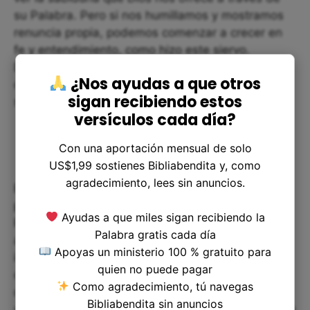
su Palabra. Pero si nos humillamos y mostramos
renuncia propia, podemos comenzar a crecer en
fe y entendimiento, como hizo este siervo.
Debemos aprender a escuchar la Palabra de Dios
¿Nos ayudas a que otros
con temor y reverencia, confiando plenamente en
sigan recibiendo estos
su sabiduría y amor incondicional.
versículos cada día?
Con una aportación mensual de solo
US$1,99 sostienes Bibliabendita y, como
agradecimiento, lees sin anuncios.
En resumen, Éxodo 9:20 nos ofrece una lección
poderosa. Debemos aprender a confiar en la
Ayudas a que miles sigan recibiendo la
Palabra de Dios, ser humildes y dispuestos a
Palabra gratis cada día
ayudar a los demás. Debemos reconocer la
Apoyas un ministerio 100 % gratuito para
importancia de escuchar lo que Dios nos dice,
quien no puede pagar
como hizo el siervo del faraón, y tomar valientes
Como agradecimiento, tú navegas
decisiones que afecten positivamente a nuestra
Bibliabendita sin anuncios
vida y a la de los demás. Que podamos ser dignos