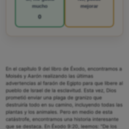
mucho
mejorar
0
En el capítulo 9 del libro de Éxodo, encontramos a
Moisés y Aarón realizando las últimas
advertencias al faraón de Egipto para que libere al
pueblo de Israel de la esclavitud. Esta vez, Dios
prometió enviar una plaga de granizo que
destruiría todo en su camino, incluyendo todas las
plantas y los animales. Pero en medio de esta
catástrofe, encontramos una historia interesante
que se destaca. En Éxodo 9:20, leemos: "De los