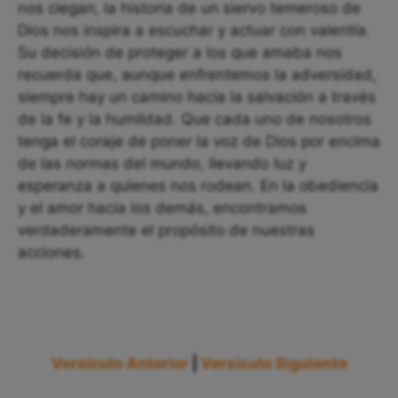
nos ciegan, la historia de un siervo temeroso de
Dios nos inspira a escuchar y actuar con valentía.
Su decisión de proteger a los que amaba nos
recuerda que, aunque enfrentemos la adversidad,
siempre hay un camino hacia la salvación a través
de la fe y la humildad. Que cada uno de nosotros
tenga el coraje de poner la voz de Dios por encima
de las normas del mundo, llevando luz y
esperanza a quienes nos rodean. En la obediencia
y el amor hacia los demás, encontramos
verdaderamente el propósito de nuestras
acciones.
Versículo Anterior
|
Versículo Siguiente