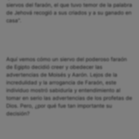
siervos del faraón, el que tuvo temor de la palabra
de Jehová recogió a sus criados y a su ganado en
casa".
Aquí vemos cómo un siervo del poderoso faraón
de Egipto decidió creer y obedecer las
advertencias de Moisés y Aarón. Lejos de la
incredulidad y la arrogancia de Faraón, este
individuo mostró sabiduría y entendimiento al
tomar en serio las advertencias de los profetas de
Dios. Pero, ¿por qué fue tan importante su
decisión?