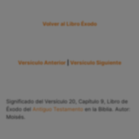
Volver al Libro Éxodo
Versículo Anterior
|
Versículo Siguiente
Significado del Versículo 20, Capítulo 9, Libro de
Éxodo del
Antiguo Testamento
en la Biblia. Autor:
Moisés.