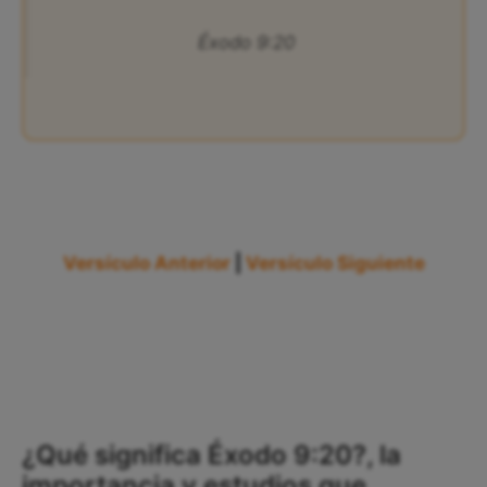
Éxodo 9:20
Versículo Anterior
|
Versículo Siguiente
¿Qué significa Éxodo 9:20?, la
importancia y estudios que