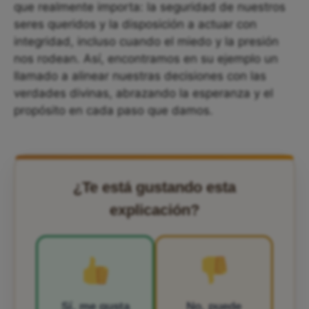
que realmente importa: la seguridad de nuestros
seres queridos y la disposición a actuar con
integridad, incluso cuando el miedo y la presión
nos rodean. Así, encontramos en su ejemplo un
llamado a alinear nuestras decisiones con las
verdades divinas, abrazando la esperanza y el
propósito en cada paso que damos.
¿Te está gustando esta
explicación?
Sí, me gusta
No, puede