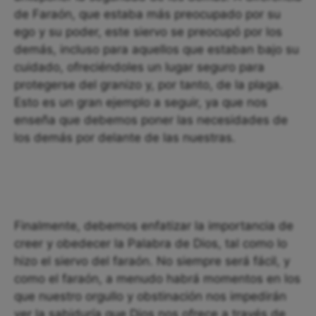
de Faraón, que estaba más preocupado por su
ego y su poder, este siervo se preocupó por los
demás, incluso para aquellos que estaban bajo su
cuidado, ofreciéndoles un lugar seguro para
protegerse del granizo y, por tanto, de la plaga.
Esto es un gran ejemplo a seguir, ya que nos
enseña que debemos poner las necesidades de
los demás por delante de las nuestras.
Finalmente, debemos enfatizar la importancia de
creer y obedecer la Palabra de Dios, tal como lo
hizo el siervo del faraón. No siempre será fácil, y
como el faraón, a menudo habrá momentos en los
que nuestro orgullo y obstinación nos impedirán
ver la sabiduría que Dios nos ofrece a través de