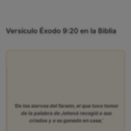
Versículo Éxodo 9:20 en la Biblia
‘De los siervos del faraón, el que tuvo temor
de la palabra de Jehová recogió a sus
criados y a su ganado en casa,’