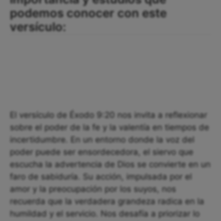
podemos conocer con este
versículo:
El versículo de Éxodo 9:20 nos invita a reflexionar
sobre el poder de la fe y la valentía en tiempos de
incertidumbre. En un entorno donde la voz del
poder puede ser ensordecedora, el siervo que
escucha la advertencia de Dios se convierte en un
faro de sabiduría. Su acción, impulsada por el
amor y la preocupación por los suyos, nos
recuerda que la verdadera grandeza radica en la
humildad y el servicio. Nos desafía a priorizar lo