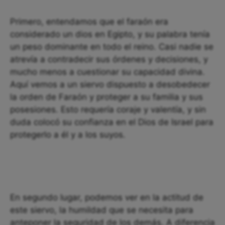
Primero, entendamos que el faraón era
considerado un dios en Egipto, y su palabra tenía
un peso dominante en todo el reino. Casi nadie se
atrevía a contradecir sus órdenes y decisiones, y
mucho menos a cuestionar su capacidad divina.
Aquí vemos a un siervo dispuesto a desobedecer
la orden de Faraón y proteger a su familia y sus
posesiones. Esto requería coraje y valentía, y sin
duda colocó su confianza en el Dios de Israel para
protegerlo a él y a los suyos.
En segundo lugar, podemos ver en la actitud de
este siervo, la humildad que se necesita para
anteponer la seguridad de los demás. A diferencia