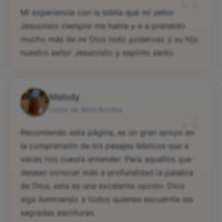
“
Mi experiencia con la biblia qué mi señor
Jesucristo ciempre me habla y e a prendido
mucho más de mi Dios todo poderoso y su hijo
nuestro señor Jesucristo y espíritu santo
Melody
“
Lector de Biblia Bendita
Recomiendo esta página, es un gran apoyo en
la comprensión de los pasajes bíblicos que a
veces nos cuesta entender. Para aquellos que
desean conocer más a profundidad la palabra
de Dios, esta es una excelente opción. Dios
siga iluminando a todos quienes escudriña las
sagradas escrituras.