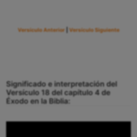
Versículo Anterior
|
Versículo Siguiente
Significado e interpretación del
Versículo 18 del capítulo 4 de
Éxodo en la Biblia: