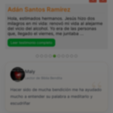
Adán Santos Ramírez
Hola, estimados hermanos. Jesús hizo dos
milagros en mi vida: renovó mi vida al alejarme
del vicio del alcohol. Yo era de las personas
que, llegado el viernes, me juntaba ...
Leer testimonio completo
Maly
“
Lector de Biblia Bendita
Hacer sido de mucha bendición me ha ayudado
mucho a entender su palabra a meditarlo y
escudriñar