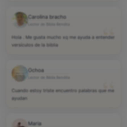
Carolina bracho
“
Lector de Biblia Bendita
Hola . Me gusta mucho xq me ayuda a entender
versículos de la biblia
Ochoa
“
Lector de Biblia Bendita
Cuando estoy triste encuentro palabras que me
ayudan
Maria