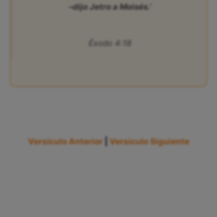
–dijo Jetro a Moisés.’
Éxodo 4:18
Versículo Anterior
|
Versículo Siguiente