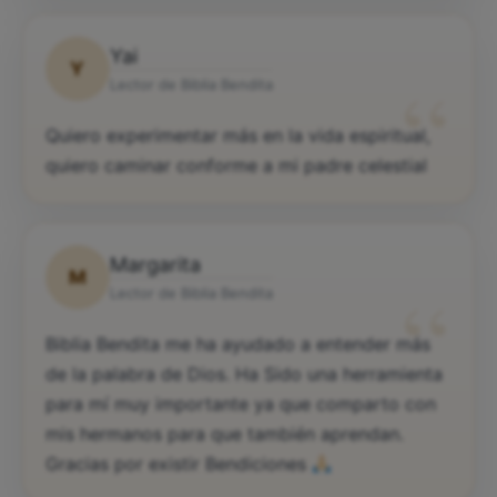
Yai
Y
“
Lector de Biblia Bendita
Quiero experimentar más en la vida espiritual,
quiero caminar conforme a mi padre celestial
Margarita
M
“
Lector de Biblia Bendita
Biblia Bendita me ha ayudado a entender más
de la palabra de Dios. Ha Sido una herramienta
para mí muy importante ya que comparto con
mis hermanos para que también aprendan.
Gracias por existir Bendiciones