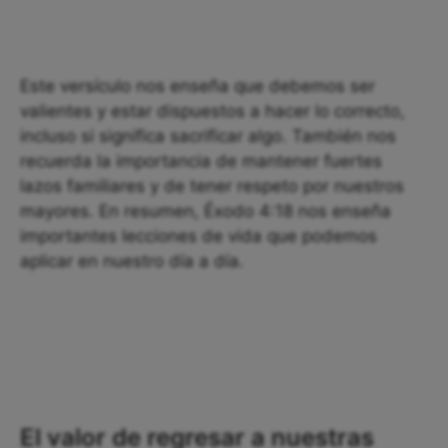
Este versículo nos enseña que debemos ser
valientes y estar dispuestos a hacer lo correcto,
incluso si significa sacrificar algo. También nos
recuerda la importancia de mantener fuertes
lazos familiares y de tener respeto por nuestros
mayores. En resumen, Éxodo 4:18 nos enseña
importantes lecciones de vida que podemos
aplicar en nuestro día a día.
El valor de regresar a nuestras