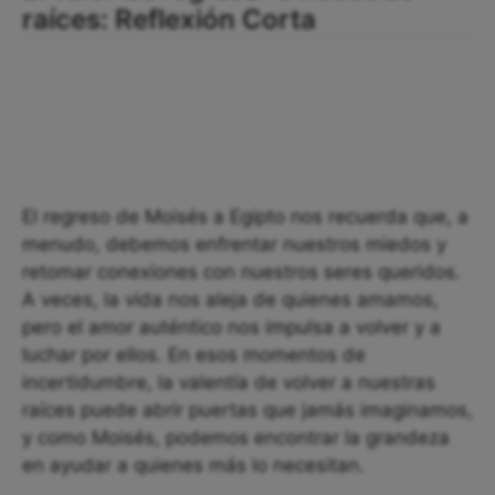
raíces: Reflexión Corta
El regreso de Moisés a Egipto nos recuerda que, a
menudo, debemos enfrentar nuestros miedos y
retomar conexiones con nuestros seres queridos.
A veces, la vida nos aleja de quienes amamos,
pero el amor auténtico nos impulsa a volver y a
luchar por ellos. En esos momentos de
incertidumbre, la valentía de volver a nuestras
raíces puede abrir puertas que jamás imaginamos,
y como Moisés, podemos encontrar la grandeza
en ayudar a quienes más lo necesitan.