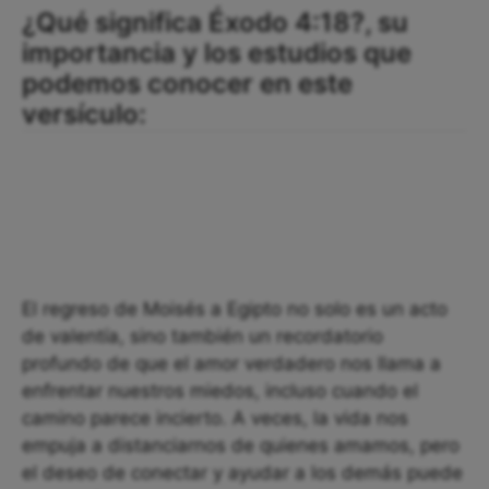
¿Qué significa Éxodo 4:18?, su
importancia y los estudios que
podemos conocer en este
versículo:
El regreso de Moisés a Egipto no solo es un acto
de valentía, sino también un recordatorio
profundo de que el amor verdadero nos llama a
enfrentar nuestros miedos, incluso cuando el
camino parece incierto. A veces, la vida nos
empuja a distanciarnos de quienes amamos, pero
el deseo de conectar y ayudar a los demás puede