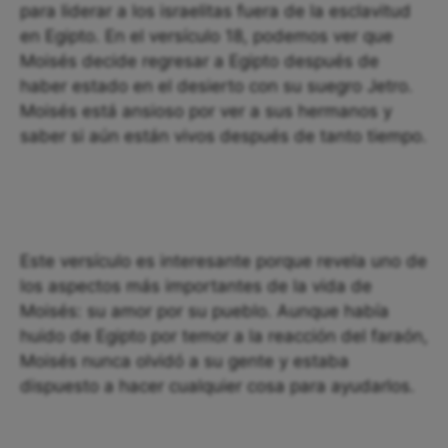
para liderar a los israelitas fuera de la esclavitud
en Egipto. En el versículo 18, podemos ver que
Moisés decide regresar a Egipto después de
haber estado en el desierto con su suegro Jetro.
Moisés está ansioso por ver a sus hermanos y
saber si aún están vivos después de tanto tiempo.
Este versículo es interesante porque revela uno de
los aspectos más importantes de la vida de
Moisés: su amor por su pueblo. Aunque había
huido de Egipto por temor a la reacción del faraón,
Moisés nunca olvidó a su gente y estaba
dispuesto a hacer cualquier cosa para ayudarlos.