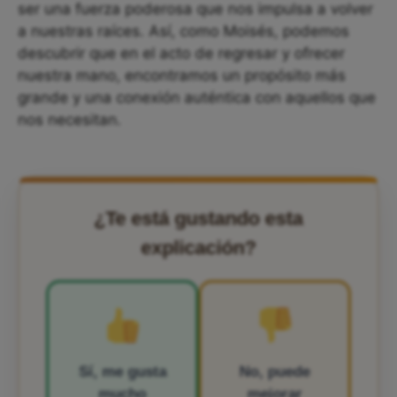
ser una fuerza poderosa que nos impulsa a volver
a nuestras raíces. Así, como Moisés, podemos
descubrir que en el acto de regresar y ofrecer
nuestra mano, encontramos un propósito más
grande y una conexión auténtica con aquellos que
nos necesitan.
¿Te está gustando esta
explicación?
Sí, me gusta
No, puede
mucho
mejorar