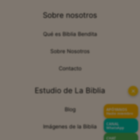
Sobre nosotros
Qué es Biblia Bendita
Sobre Nosotros
Contacto
Estudio de La Biblia
✕
Blog
APÓYANOS
Hazte miembro
CANAL
Imágenes de la Biblia
WhatsApp
CHAT