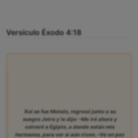
Versículo Éxodo 4:18
‘Así se fue Moisés, regresó junto a su
suegro Jetro y le dijo: –Me iré ahora y
volveré a Egipto, a donde están mis
hermanos, para ver si aún viven. –Ve en paz