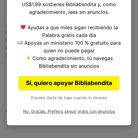
US$1,99 sostienes Bibliabendita y, como
agradecimiento, lees sin anuncios.
Además, podemos ver en este versículo el poder
Ayudas a que miles sigan recibiendo la
de la familia. Moisés se comunica con su suegro y
Palabra gratis cada día
recibe su bendición antes de partir. Este es un
Apoyas un ministerio 100 % gratuito para
buen ejemplo de cómo la familia puede ser una
quien no puede pagar
fuente de sabiduría y apoyo en nuestras vidas.
Como agradecimiento, tú navegas
Bibliabendita sin anuncios
Sí, quiero apoyar Bibliabendita
Puedes darte de baja cuando lo desees
Aplicación en la vida diaria
No, Gracias. Prefiero seguir gratis con anuncios