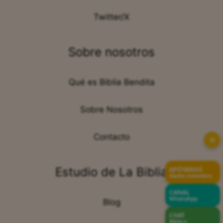
Twitter/X
Sobre nosotros
Qué es Biblia Bendita
Sobre Nosotros
Contacto
✕
Estudio de La Biblia
APÓYANOS
Hazte miembro
CANAL
WhatsApp
Blog
CHAT
Bíblico