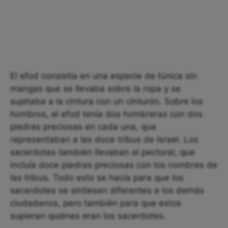
El efod consistía en una especie de túnica sin
mangas que se llevaba sobre la ropa y se
sujetaba a la cintura con un cinturón. Sobre los
hombros, el efod tenía dos hombreras con dos
piedras preciosas en cada una, que
representaban a las doce tribus de Israel. Los
sacerdotes también llevaban el pectoral, que
incluía doce piedras preciosas con los nombres de
las tribus. Todo esto se hacía para que los
sacerdotes se sintiesen diferentes a los demás
ciudadanos, pero también para que estos
supieran quiénes eran los sacerdotes.