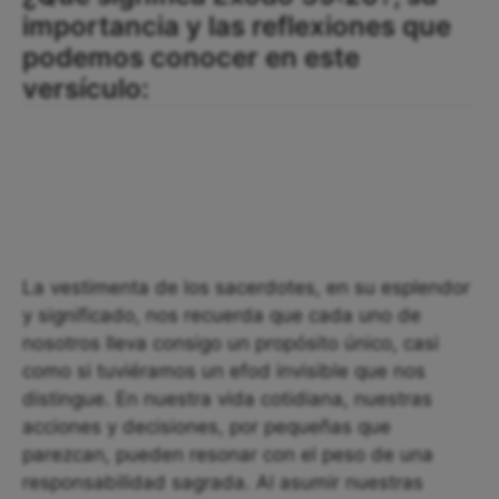
importancia y las reflexiones que
podemos conocer en este
versículo:
La vestimenta de los sacerdotes, en su esplendor
y significado, nos recuerda que cada uno de
nosotros lleva consigo un propósito único, casi
como si tuviéramos un efod invisible que nos
distingue. En nuestra vida cotidiana, nuestras
acciones y decisiones, por pequeñas que
parezcan, pueden resonar con el peso de una
responsabilidad sagrada. Al asumir nuestras