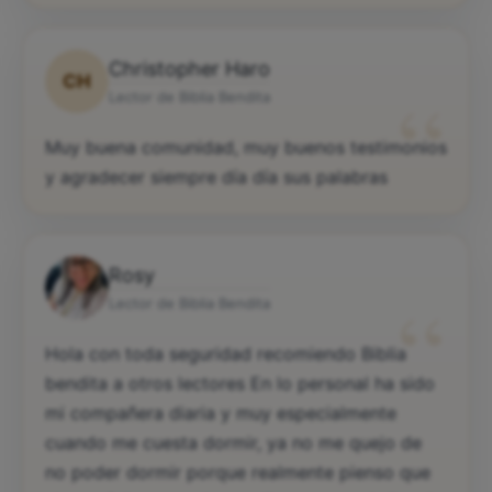
Christopher Haro
CH
“
Lector de Biblia Bendita
Muy buena comunidad, muy buenos testimonios
y agradecer siempre día día sus palabras
Rosy
“
Lector de Biblia Bendita
Hola con toda seguridad recomiendo Biblia
bendita a otros lectores En lo personal ha sido
mi compañera diaria y muy especialmente
cuando me cuesta dormir, ya no me quejo de
no poder dormir porque realmente pienso que