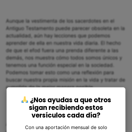
Aunque la vestimenta de los sacerdotes en el
Antiguo Testamento puede parecer obsoleta en la
actualidad, aún hay lecciones que podemos
aprender de ella en nuestra vida diaria. El hecho
de que el efod fuera una prenda diferente a las
demás, nos muestra cómo todos somos únicos y
tenemos una función especial en la sociedad.
Podemos tomar esto como una reflexión para
buscar nuestra propia misión en la vida y tratar de
cumplirla de la mejor manera posible.
¿Nos ayudas a que otros
sigan recibiendo estos
versículos cada día?
Además, las argollas de oro en las hombreras del
Con una aportación mensual de solo
efod nos muestran la importancia de la