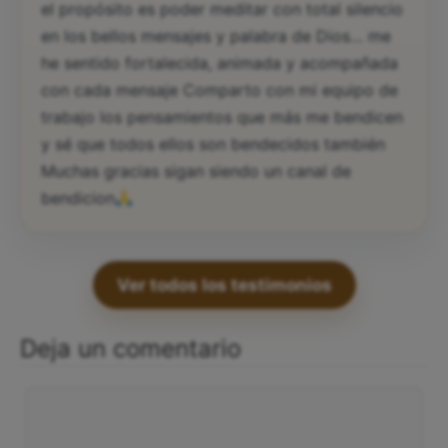
el propósito es poder meditar con total silencio
en los bellos mensajes y palabra de Dios… me
he sentido fortalecida, animada y acompañada
con cada mensaje Comparto con mi equipo de
trabajo los pensamientos que más me bendicen
y sé que todos ellos son bendecidos también
Muchas gracias sigan siendo un canal de
bendicion
Ver todos los testimonios
Deja un comentario
Comentario