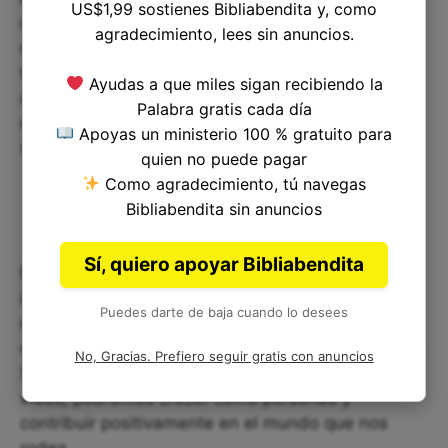
US$1,99 sostienes Bibliabendita y, como
responsabilidad. Cada uno de nosotros tiene una
agradecimiento, lees sin anuncios.
responsabilidad en la vida, ya sea en nuestro
trabajo, en nuestra familia, con nuestros amigos o
Ayudas a que miles sigan recibiendo la
con nuestra comunidad. Debemos cumplir con
Palabra gratis cada día
nuestras responsabilidades sin excusas y tratar
Apoyas un ministerio 100 % gratuito para
siempre de dar lo mejor de nosotros mismos.
quien no puede pagar
Como agradecimiento, tú navegas
Bibliabendita sin anuncios
Sí, quiero apoyar Bibliabendita
En resumen, el efod y sus detalles nos enseñan
importantes lecciones que podemos aplicar en
Puedes darte de baja cuando lo desees
nuestra vida actual, como el respeto a las
diferencias y la importancia de la responsabilidad.
No, Gracias. Prefiero seguir gratis con anuncios
Si logramos incorporar estos valores en nuestras
vidas, podremos crecer como personas y
contribuir positivamente en el mundo que nos