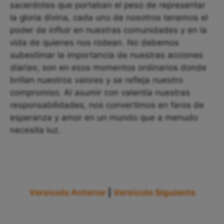
sacerdotes que portaban el peso de representar
la gloria divina, cada uno de nosotros tenemos el
poder de influir en nuestras comunidades y en la
vida de quienes nos rodean. No debemos
subestimar la importancia de nuestras acciones
diarias; son en esos momentos ordinarios donde
brillan nuestros valores y se refleja nuestro
compromiso. Al asumir con valentía nuestras
responsabilidades, nos convertimos en faros de
esperanza y amor en un mundo que a menudo
necesita luz.
Versículo Anterior
|
Versículo Siguiente