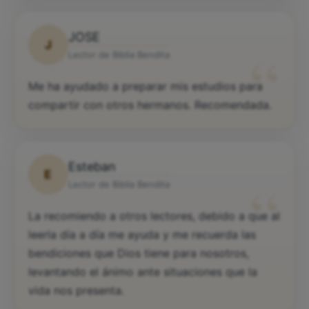
JOSE
J
“
Lector de Biblia Bendita
Me ha ayudado a preparar mis estudios para
compartir con otros hermanos. Recomendada.
Esteban
E
“
Lector de Biblia Bendita
La recomiendo a otros lectores, debido a que al
leerla día a día me ayuda y me recuerda las
bendiciones que Dios tiene para nosotros,
levantando el ánimo ante situaciones que la
vida nos presenta.