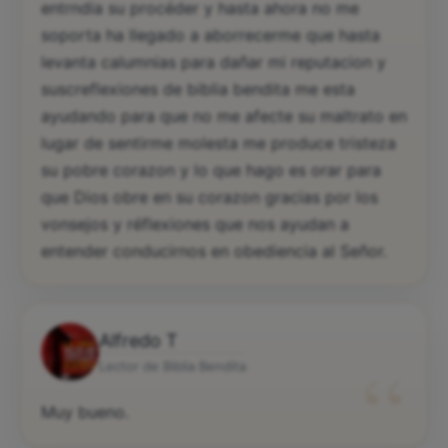
entrndia su procéder y hasta ahora no me
soporta ha llegado a aborrecerme que hasta
levanta calumnias para dañar mi reputacion y
suscreflexiones de biblia bendita me esta
ayudando para que no me afecte su maltrato en
lugar de sentirme molesta me produce tristeza
su pobre corazon y lo que hago es orar para
que Dios obre en su corazon gracias por los
vonsejos y réflexiones que nos ayudan a
entender conducirnos en obediencia al Señor.
Alfredo T
“
Lector de Biblia Bendita
Muy bueno.