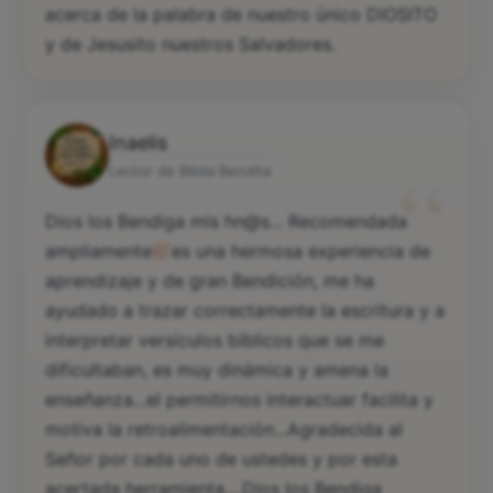
acerca de la palabra de nuestro único DIOSITO
y de Jesusito nuestros Salvadores.
Inaelis
“
Lector de Biblia Bendita
Dios los Bendiga mis hn@s... Recomendada
ampliamente
es una hermosa experiencia de
aprendizaje y de gran Bendición, me ha
ayudado a trazar correctamente la escritura y a
interpretar versículos bíblicos que se me
dificultaban, es muy dinámica y amena la
enseñanza...el permitirnos interactuar facilita y
motiva la retroalimentación...Agradecida al
Señor por cada uno de ustedes y por esta
acertada herramienta....Dios los Bendiga