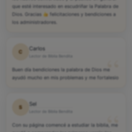
que esté interesado en escudriñar la Palabra de
Dios. Gracias
felicitaciones y bendiciones a
los administradores.
Carlos
C
“
Lector de Biblia Bendita
Buen día bendiciones la palabra de Dios me
ayudó mucho en mis problemas y me fortalesio
Sel
S
“
Lector de Biblia Bendita
Con su página comencé a estudiar la biblia, me