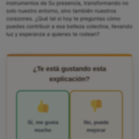
instrumentos de Su presencia, transformando no
solo nuestro entorno, sino también nuestros
corazones. ¿Qué tal si hoy te preguntas cómo
puedes contribuir a esa belleza colectiva, llevando
luz y esperanza a quienes te rodean?
¿Te está gustando esta
explicación?
Sí, me gusta
No, puede
mucho
mejorar