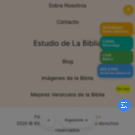
Sobre Nosotros
✕
Contacto
APÓYANOS
Hazte miembro
CANAL
Estudio de La Biblia
WhatsApp
CHAT
Bíblico
Blog
VER OTRO
versículo aleatorio
Imágenes de la Biblia
Sin voz
Mejores Versículos de la Biblia
Página web creada por:
Sitiova
←
Siguiente →
2026 © Bibliabendita.com - Todos los derechos
reservados