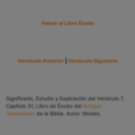
Volver al Libro Éxodo
Versículo Anterior
|
Versículo Siguiente
Significado, Estudio y Explicación del Versículo 7,
Capítulo 31, Libro de Éxodo del
Antiguo
Testamento
de la Biblia. Autor: Moisés.