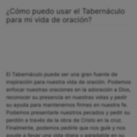
¿Cómo puedo usar el Tabernáculo
para mi vida de oración?
El Tabernáculo puede ser una gran fuente de
inspiración para nuestra vida de oración. Podemos
enfocar nuestras oraciones en la adoración a Dios,
reconocer su presencia en nuestras vidas y pedir
su ayuda para mantenernos firmes en nuestra fe.
Podemos presentarle nuestros pecados y pedir su
perdón a través de la obra de Cristo en la cruz.
Finalmente, podemos pedirle que nos guíe y nos
ayude a llevar una vida digna y agradable en su