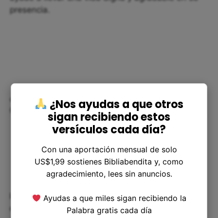
presencia.
¿Cómo puedo aplicar la enseñanza
¿Nos ayudas a que otros
del Tabernáculo en mi vida diaria?
sigan recibiendo estos
versículos cada día?
Con una aportación mensual de solo
US$1,99 sostienes Bibliabendita y, como
agradecimiento, lees sin anuncios.
Podemos aplicar las enseñanzas del Tabernáculo
Ayudas a que miles sigan recibiendo la
en nuestra vida diaria recordando siempre que
Palabra gratis cada día