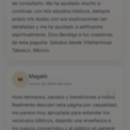
de consultarlo. Me ha ayudado mucho a
continuar con mis estudios biblicos, siempre
aclara mis dudas con sus explicaciones tan
detalladas y me ha ayudado a edificarme
espiritualmente. Dios Bendiga a los creadores
de esta paguina. Saludos desde Villahermosa
Tabasco, México.
Magalis
M
“
Lector de Biblia Bendita
Hola hermanos, saludos y bendiciones a todos.
Realmente descubrí esta página por casualidad,
me parece muy apropiada para entender los
versículos bíblicos, dejando una enseñanza a
los nuevos convertidos y al público en general