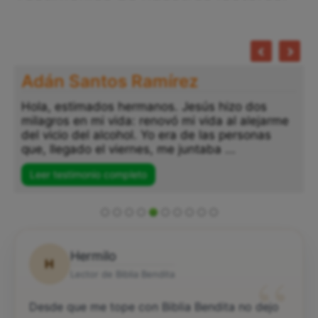
Adán Santos Ramírez
Hola, estimados hermanos. Jesús hizo dos
milagros en mi vida: renovó mi vida al alejarme
del vicio del alcohol. Yo era de las personas
que, llegado el viernes, me juntaba ...
Leer testimonio completo
Hermilo
H
“
Lector de Biblia Bendita
Desde que me tope con Biblia Bendita no dejo