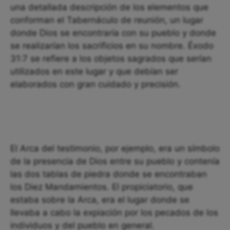
una detallada descripción de los elementos que
conforman el Tabernáculo de reunión, un lugar
donde Dios se encontraría con su pueblo y donde
se realizarían los sacrificios en su nombre. Éxodo
31:7 se refiere a los objetos sagrados que serían
utilizados en este lugar y que debían ser
elaborados con gran cuidado y precisión.
El Arca del testimonio, por ejemplo, era un símbolo
de la presencia de Dios entre su pueblo y contenía
las dos tablas de piedra donde se encontraban
los Diez Mandamientos. El propiciatorio, que
estaba sobre la Arca, era el lugar donde se
llevaba a cabo la expiación por los pecados de los
individuos y del pueblo en general.