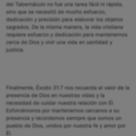
del Tabernáculo no fue una tarea fácil ni rápida,
sino que se necesitó de mucho esfuerzo,
dedicación y precisión para elaborar los objetos
sagrados. De la misma manera, la vida cristiana
requiere esfuerzo y dedicación para mantenernos
cerca de Dios y vivir una vida en santidad y
justicia.
Finalmente, Éxodo 31:7 nos recuerda el valor de la
presencia de Dios en nuestras vidas y la
necesidad de cuidar nuestra relación con Él.
Esforcémonos por mantenernos cercanos a su
presencia y recordemos siempre que somos un
pueblo de Dios, unidos por nuestra fe y amor por
Él.