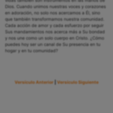
vidas también son instrumentos en las manos de
Dios. Cuando unimos nuestras voces y corazones
en adoración, no solo nos acercamos a Él, sino
que también transformamos nuestra comunidad.
Cada acción de amor y cada esfuerzo por seguir
Sus mandamientos nos acerca más a Su bondad
y nos une como un solo cuerpo en Cristo. ¿Cómo
puedes hoy ser un canal de Su presencia en tu
hogar y en tu comunidad?
Versículo Anterior
|
Versículo Siguiente