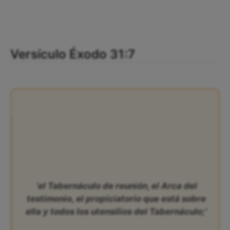
Versículo Éxodo 31:7
‘el Tabernáculo de reunión, el Arca del
testimonio, el propiciatorio que está sobre
ella y todos los utensilios del Tabernáculo;’