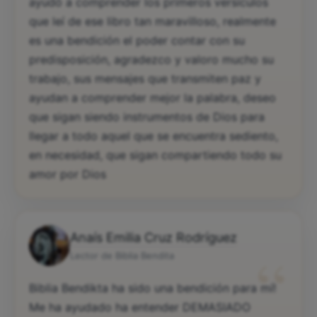
ayudó a comprender los primeros versículos
que leí de ese libro tan maravilloso, realmente
es una bendición el poder contar con su
predisposición, agradezco y valoro mucho su
trabajo, sus mensajes que transmiten paz y
ayudan a comprender mejor la palabra, deseo
que sigan siendo instrumentos de Dios para
llegar a todo aquel que se encuentra sediento,
en necesidad, que sigan compartiendo todo su
amor por Dios
Anaís Emilia Cruz Rodríguez
“
Lector de Biblia Bendita
Biblia Bendikta ha sido una bendición para mí!
Me ha ayudado ha entender DEMASIADO