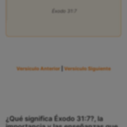
Éxodo 31:7
Versículo Anterior
|
Versículo Siguiente
¿Qué significa Éxodo 31:7?, la
importancia y las enseñanzas que