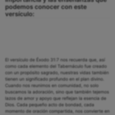
podemos conocer con este
versículo:
El versículo de Éxodo 31:7 nos recuerda que, así
como cada elemento del Tabernáculo fue creado
con un propósito sagrado, nuestras vidas también
tienen un significado profundo en el plan divino.
Cuando nos reunimos en comunidad, no solo
buscamos la adoración, sino que también tejemos
lazos de amor y apoyo que reflejan la esencia de
Dios. Cada pequeño acto de bondad, cada
momento de oración compartida, nos convierte en