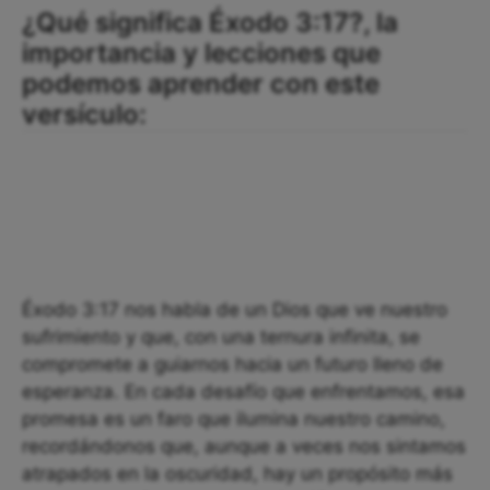
¿Qué significa Éxodo 3:17?, la
importancia y lecciones que
podemos aprender con este
versículo:
Éxodo 3:17 nos habla de un Dios que ve nuestro
sufrimiento y que, con una ternura infinita, se
compromete a guiarnos hacia un futuro lleno de
esperanza. En cada desafío que enfrentamos, esa
promesa es un faro que ilumina nuestro camino,
recordándonos que, aunque a veces nos sintamos
atrapados en la oscuridad, hay un propósito más