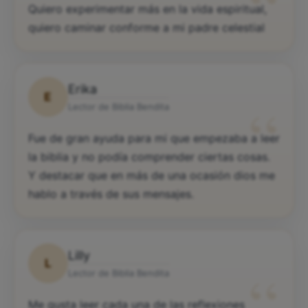
“
Quiero experimentar más en la vida espiritual,
quiero caminar conforme a mi padre celestial
Erika
E
“
Lector de Biblia Bendita
Fue de gran ayuda para mi que empezaba a leer
la biblia y no podía comprender ciertas cosas.
Y destacar que en más de una ocasión dios me
hablo a través de sus mensajes.
Lilly
L
“
Lector de Biblia Bendita
Me gusta leer cada una de las reflexiones