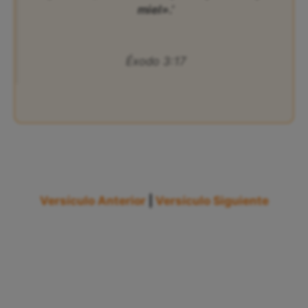
miel».’
Éxodo 3:17
Versículo Anterior
|
Versículo Siguiente