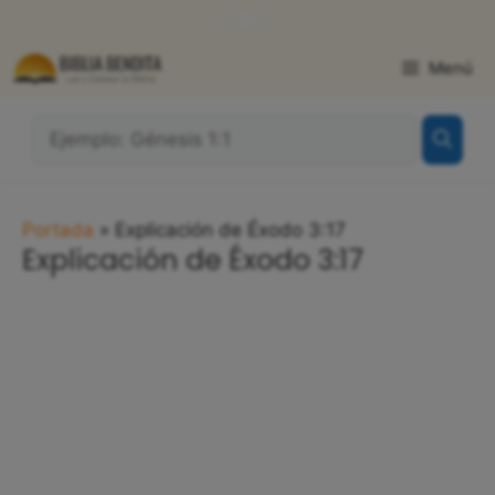
Saltar
WhatsApp
Facebook
X
al
contenido
Menú
¿Qué
Buscas?:
Portada
»
Explicación de Éxodo 3:17
Explicación de Éxodo 3:17