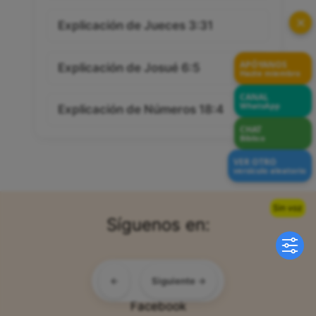
✕
Explicación de Jueces 3:31
APÓYANOS
Explicación de Josué 6:5
Hazte miembro
CANAL
WhatsApp
Explicación de Números 18:4
CHAT
Bíblico
VER OTRO
versículo aleatorio
Sin voz
Síguenos en:
Telegram
←
Siguiente →
Facebook