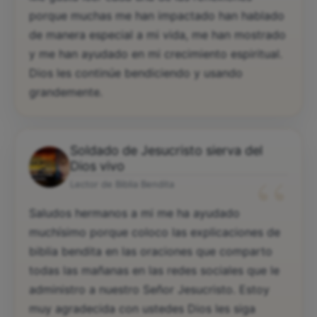
porque muchas me han impactado han hablado
de manera especial a mi vida, me han mostrado
y me han ayudado en mi crecimiento espiritual.
Dios les continúe bendiciendo y usando
grandemente.
Soldado de Jesucristo sierva del
“
Dios vivo
Lector de Biblia Bendita
Saludos hermanos a mi me ha ayudado
muchísimo porque coloco las explicaciones de
biblia bendita en las oraciones que comparto
todas las mañanas en las redes sociales que le
administro a nuestro Señor Jesucristo. Estoy
muy agradecida con ustedes Dios les siga