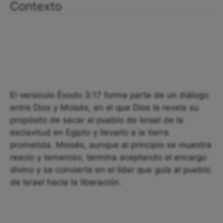
Contexto
El versículo Éxodo 3:17 forma parte de un diálogo
entre Dios y Moisés, en el que Dios le revela su
propósito de sacar al pueblo de Israel de la
esclavitud en Egipto y llevarlo a la tierra
prometida. Moisés, aunque al principio se muestra
reacio y temeroso, termina aceptando el encargo
divino y se convierte en el líder que guía al pueblo
de Israel hacia la liberación.