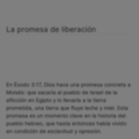
La promesa de liberación
En Éxodo 3:17, Dios hace una promesa concreta a
Moisés: que sacaría al pueblo de Israel de la
aflicción en Egipto y lo llevaría a la tierra
prometida, una tierra que fluye leche y miel. Esta
promesa es un momento clave en la historia del
pueblo hebreo, que hasta entonces había vivido
en condición de esclavitud y opresión.