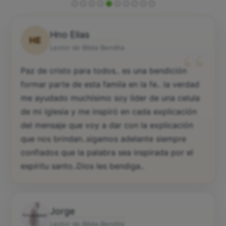
Hno Elias
HE
“
Lector de Biblia Bendita
Paz de cristo para todos.. es una bendición
formar parte de esta famila en la fe.. la verdad
me ayudado muchísimo soy lider de una celula
de mi iglesia y me inspiró en cada explicación
del mensaje que voy a dar con la explicación
que nos brindan..sigamos adelante siempre
confiados que la palabra sea inspirada por el
espíritu santo..Dios les bendiga..
Jorge
Lector de Biblia Bendita