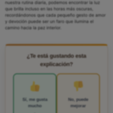
nuestra rutina diaria, podemos encontrar la luz
que brilla incluso en las horas más oscuras,
recordándonos que cada pequeño gesto de amor
y devoción puede ser un faro que ilumina el
camino hacia la paz interior.
¿Te está gustando esta
explicación?
Sí, me gusta
No, puede
mucho
mejorar