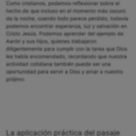
Como cristianos, podemos reflexionar sobre el
hecho de que incluso en el momento más oscuro
de la noche, cuando todo parece perdido, todavía
podemos encontrar esperanza, luz y salvación en
Cristo Jesús. Podemos aprender del ejemplo de
Aarón y sus hijos, quienes trabajaron
diligentemente para cumplir con la tarea que Dios
les había encomendado, recordando que nuestra
actividad cotidiana también puede ser una
oportunidad para servir a Dios y amar a nuestro
prójimo.
La aplicación práctica del pasaje