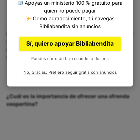
Apoyas un ministerio 100 % gratuito para
quien no puede pagar
Como agradecimiento, tú navegas
Bibliabendita sin anuncios
La ofrenda de la mañana y la tarde tenía el mismo
valor y significado, reflejando así la atención
Sí, quiero apoyar Bibliabendita
constante que se le debía dar a la adoración y el
servicio a Dios.
Puedes darte de baja cuando lo desees
No, Gracias. Prefiero seguir gratis con anuncios
¿Cuál es la importancia de ofrecer una ofrenda
vespertina?