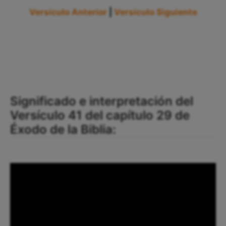
Versículo Anterior
|
Versículo Siguiente
Significado e interpretación del
Versículo 41 del capítulo 29 de
Éxodo de la Biblia: