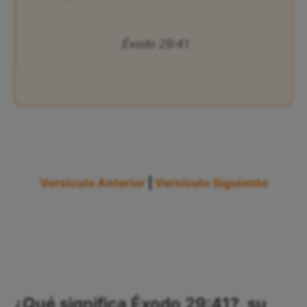
Éxodo 29:41
Versículo Anterior
|
Versículo Siguiente
¿Qué significa Éxodo 29:41?, su