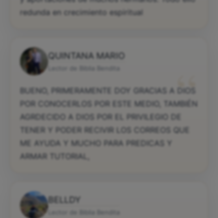
redunda en crecimiento espiritual
QUINTANA MARIO
“
Lector de Biblia Bendita
BUENO, PRIMERAMENTE DOY GRACIAS A DIOS
POR CONOCERLOS POR ESTE MEDIO, TAMBIÉN
AGRDECIDO A DIOS POR EL PRIVILEGIO DE
TENER Y PODER RECIVIR LOS CORREOS QUE
ME AYUDA Y MUCHO PARA PREDICAS Y
ARMAR TUTORIAL,
BELLDY
Lector de Biblia Bendita