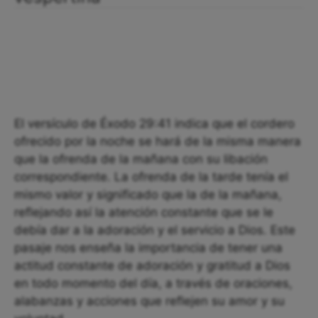
El versículo de Éxodo 29:41 indica que el cordero
ofrecido por la noche se hará de la misma manera
que la ofrenda de la mañana con su libación
correspondiente. La ofrenda de la tarde tenía el
mismo valor y significado que la de la mañana,
reflejando así la atención constante que se le
debía dar a la adoración y el servicio a Dios. Este
pasaje nos enseña la importancia de tener una
actitud constante de adoración y gratitud a Dios
en todo momento del día, a través de oraciones,
alabanzas y acciones que reflejen su amor y su