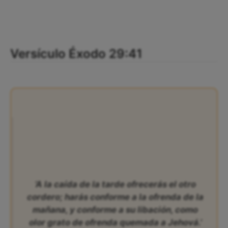
Versículo Éxodo 29:41
‘A la caída de la tarde ofrecerás el otro
cordero; harás conforme a la ofrenda de la
mañana, y conforme a su libación, como
olor grato de ofrenda quemada a Jehová.’