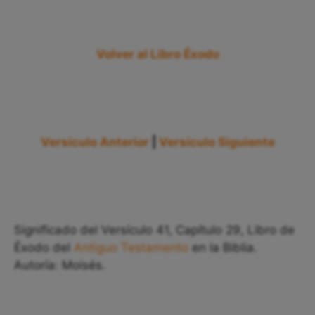
Volver al Libro Éxodo
Versículo Anterior
|
Versículo Siguiente
Significado del Versículo 41, Capítulo 29, Libro de
Éxodo del
Antiguo Testamento
en la Biblia.
Autoría: Moisés.