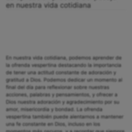
en nuestra vida cotidiana
En nuestra vida cotidiana, podemos aprender de
la ofrenda vespertina destacando la importancia
de tener una actitud constante de adoración y
gratitud a Dios. Podemos dedicar un momento al
final del día para reflexionar sobre nuestras
acciones, palabras y pensamientos, y ofrecer a
Dios nuestra adoración y agradecimiento por su
amor, misericordia y bondad. La ofrenda
vespertina también puede alentarnos a mantener
una fe constante en Dios, incluso en los
momentos más oscuros, y a recordar que siempre