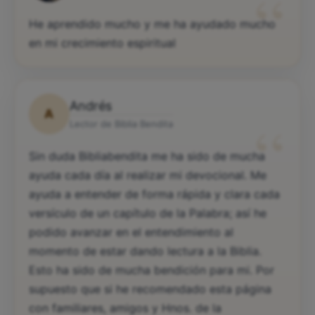
“
He aprendido mucho y me ha ayudado mucho
en mi crecimiento espiritual
Andrés
A
“
Lector de Biblia Bendita
Sin duda Bibliabendita me ha sido de mucha
ayuda cada día al realizar mi devocional. Me
ayuda a entender de forma rápida y clara cada
versículo de un capítulo de la Palabra; así he
podido avanzar en el entendimiento al
momento de estar dando lectura a la Biblia.
Esto ha sido de mucha bendición para mi. Por
supuesto que si he recomendado esta página
con familiares, amigos y Hnos. de la