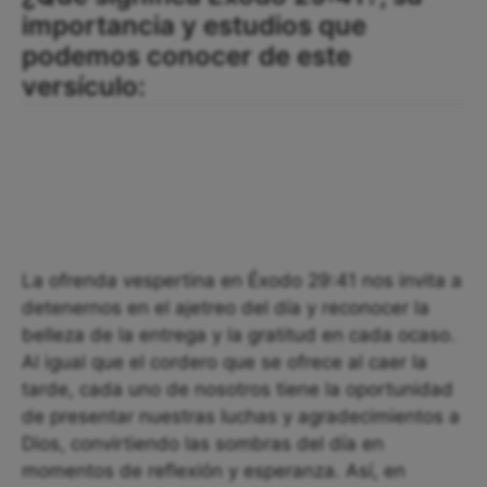
importancia y estudios que
podemos conocer de este
versículo:
La ofrenda vespertina en Éxodo 29:41 nos invita a
detenernos en el ajetreo del día y reconocer la
belleza de la entrega y la gratitud en cada ocaso.
Al igual que el cordero que se ofrece al caer la
tarde, cada uno de nosotros tiene la oportunidad
de presentar nuestras luchas y agradecimientos a
Dios, convirtiendo las sombras del día en
momentos de reflexión y esperanza. Así, en