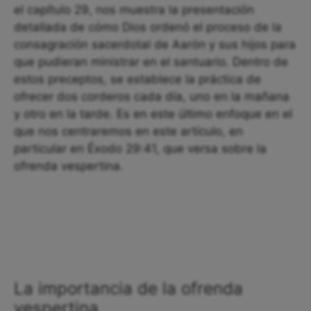
el capítulo 29, nos muestra la presentación
detallada de cómo Dios ordenó el proceso de la
consagración sacerdotal de Aarón y sus hijos para
que pudieran ministrar en el santuario. Dentro de
estos preceptos, se establece la práctica de
ofrecer dos corderos cada día, uno en la mañana
y otro en la tarde. Es en este último enfoque en el
que nos centraremos en este artículo, en
particular en Éxodo 29:41, que versa sobre la
ofrenda vespertina.
La importancia de la ofrenda
vespertina