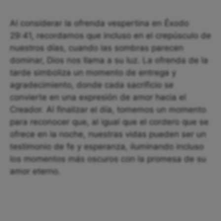
Al considerar la ofrenda vespertina en Éxodo
29:41, recordamos que incluso en el crepúsculo de
nuestros días, cuando las sombras parecen
dominar, Dios nos llama a su luz. La ofrenda de la
tarde simboliza un momento de entrega y
agradecimiento, donde cada sacrificio se
convierte en una expresión de amor hacia el
Creador. Al finalizar el día, tomemos un momento
para reconocer que, al igual que el cordero que se
ofrece en la noche, nuestras vidas pueden ser un
testimonio de fe y esperanza, iluminando incluso
los momentos más oscuros con la promesa de su
amor eterno.