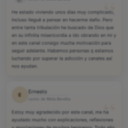
“
He estado viviendo unos días muy complicado,
incluso llegué a pensar en hacerme daño. Pero
entre tanta tribulación he buscado de Dios que
en su infinita misericordia a ido obrando en mi y
en este canal consigo mucha motivación para
seguir adelante. Habemos personas q estamos
luchando por superar la adicción y canales así
nos ayudan.
Ernesto
E
“
Lector de Biblia Bendita
Estoy muy agradecido por este canal, me ha
ayudado mucho con explicaciones, reflexiones
y aportaciones de muchos hermanos. Todo ello