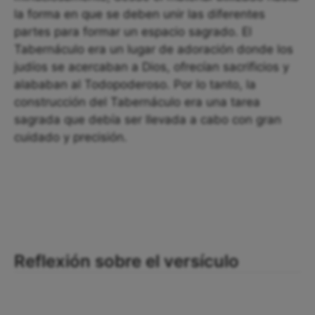
la forma en que se deben unir las diferentes
partes para formar un espacio sagrado. El
Tabernáculo era un lugar de adoración donde los
judíos se acercaban a Dios, ofrecían sacrificios y
alababan al Todopoderoso. Por lo tanto, la
construcción del Tabernáculo era una tarea
sagrada que debía ser llevada a cabo con gran
cuidado y precisión.
Reflexión sobre el versículo