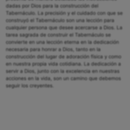
dadas por Dios para la construcción del
Tabernáculo. La precisión y el cuidado con que se
construyó el Tabernáculo son una lección para
cualquier persona que desee acercarse a Dios. La
tarea sagrada de construir el Tabernáculo se
convierte en una lección eterna en la dedicación
necesaria para honrar a Dios, tanto en la
construcción del lugar de adoración física y como
en nuestra propia vida cotidiana. La dedicación a
servir a Dios, junto con la excelencia en nuestras
acciones en la vida, son un camino que debemos
seguir los creyentes.