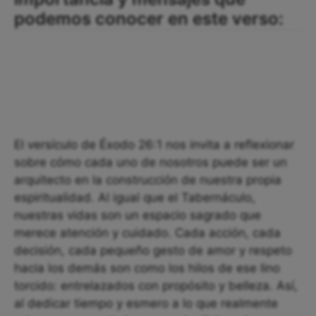
podemos conocer en este verso:
El versículo de Éxodo 26:1 nos invita a reflexionar
sobre cómo cada uno de nosotros puede ser un
arquitecto en la construcción de nuestra propia
espiritualidad. Al igual que el Tabernáculo,
nuestras vidas son un espacio sagrado que
merece atención y cuidado. Cada acción, cada
decisión, cada pequeño gesto de amor y respeto
hacia los demás son como los hilos de ese lino
torcido: entrelazados con propósito y belleza. Así,
al dedicar tiempo y esmero a lo que realmente