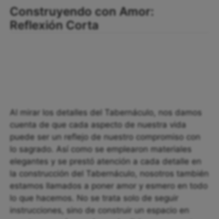
Construyendo con Amor:
Reflexión Corta
Al mirar los detalles del Tabernáculo, nos damos
cuenta de que cada aspecto de nuestra vida
puede ser un reflejo de nuestro compromiso con
lo sagrado. Así como se emplearon materiales
elegantes y se prestó atención a cada detalle en
la construcción del Tabernáculo, nosotros también
estamos llamados a poner amor y esmero en todo
lo que hacemos. No se trata solo de seguir
instrucciones, sino de construir un espacio en