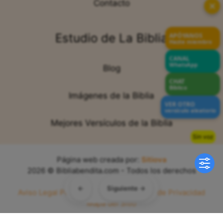
Contacto
✕
Estudio de La Biblia
APÓYANOS
Hazte miembro
CANAL
WhatsApp
Blog
CHAT
Bíblico
Imágenes de la Biblia
VER OTRO
versículo aleatorio
Mejores Versículos de la Biblia
Sin voz
Página web creada por:
Sitiova
2026 © Bibliabendita.com - Todos los derechos
reservados
←
Siguiente →
Aviso Legal
Política de Cookies
Política de Privacidad
Mapa del Sitio