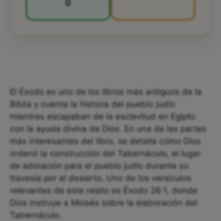
0
El Éxodo es uno de los libros más antiguos de la
Biblia y cuenta la historia del pueblo judío
mientras escapaban de la esclavitud en Egipto
con la ayuda divina de Dios. En una de las partes
más interesantes del libro, se detalla cómo Dios
ordenó la construcción del Tabernáculo, el lugar
de adoración para el pueblo judío durante su
travesía por el desierto. Uno de los versículos
relevantes de este relato es Éxodo 26:1, donde
Dios instruye a Moisés sobre la elaboración del
Tabernáculo.