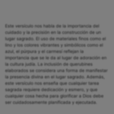
Este versículo nos habla de la importancia del
cuidado y la precisión en la construcción de un
lugar sagrado. El uso de materiales finos como el
lino y los colores vibrantes y simbólicos como el
azul, el púrpura y el carmesí reflejan la
importancia que se le da al lugar de adoración en
la cultura judía. La inclusión de querubines
elaborados se considera una forma de manifestar
la presencia divina en el lugar sagrado. Además,
este versículo nos enseña que cualquier tarea
sagrada requiere dedicación y esmero, y que
cualquier cosa hecha para glorificar a Dios debe
ser cuidadosamente planificada y ejecutada.