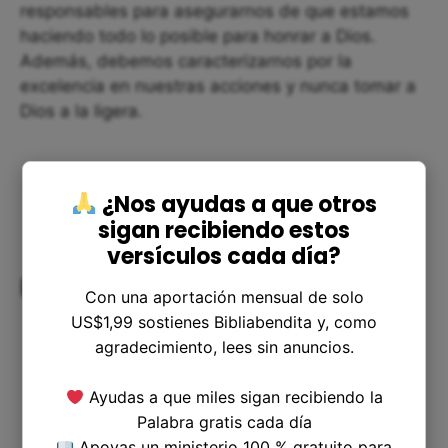
responsables para asegurarnos de que estamos
haciendo todo lo posible para honrar a Dios.
Además, debemos caracterizarnos por la
excelencia en nuestras acciones y nunca tomar a
Dios a la ligera.
¿Nos ayudas a que otros
sigan recibiendo estos
versículos cada día?
Resolución de dudas
Con una aportación mensual de solo
US$1,99 sostienes Bibliabendita y, como
agradecimiento, lees sin anuncios.
Ayudas a que miles sigan recibiendo la
Palabra gratis cada día
Apoyas un ministerio 100 % gratuito para