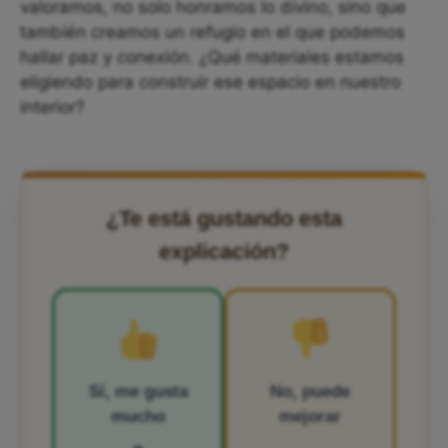
valoramos, no solo honramos lo divino, sino que
también creamos un refugio en el que podemos
hallar paz y conexión. ¿Qué materiales estamos
eligiendo para construir ese espacio en nuestro
interior?
¿Te está gustando esta
explicación?
Sí, me gusta
No, puede
mucho
mejorar