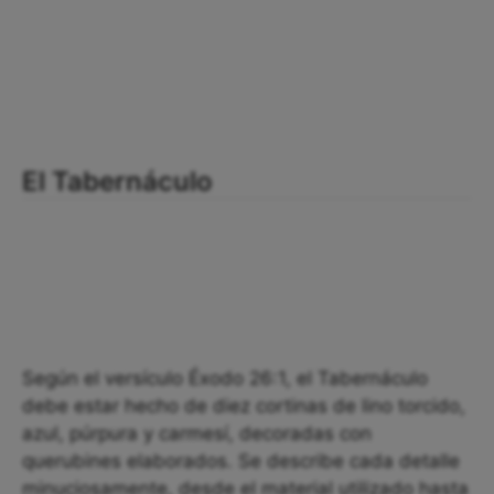
El Tabernáculo
Según el versículo Éxodo 26:1, el Tabernáculo
debe estar hecho de diez cortinas de lino torcido,
azul, púrpura y carmesí, decoradas con
querubines elaborados. Se describe cada detalle
minuciosamente, desde el material utilizado hasta