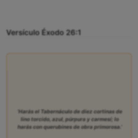
Versículo Éxodo 26:1
‘Harás el Tabernáculo de diez cortinas de
lino torcido, azul, púrpura y carmesí; lo
harás con querubines de obra primorosa.’