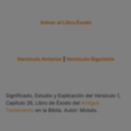
Volver al Libro Éxodo
Versículo Anterior
|
Versículo Siguiente
Significado, Estudio y Explicación del Versículo 1,
Capítulo 26, Libro de Éxodo del
Antiguo
Testamento
en la Biblia. Autor: Moisés.