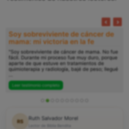
Soy sobreviviente de cáncer de
mama: mi victoria en la fe
"Soy sobreviviente de cáncer de mama. No fue
fácil. Durante mi proceso fue muy duro, porque
aparte de que estuve en tratamientos de
quimioterapia y radiología, bajé de peso; llegué
...
Leer testimonio completo
Ruth Salvador Morel
RS
Lector de Biblia Bendita