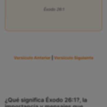
Éxodo 26:1
Versículo Anterior
|
Versículo Siguiente
¿Qué significa Éxodo 26:1?, la
importancia y mensajes que