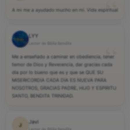
“
A mi me a ayudado mucho en mi. Vida espiritual
LYY
“
Lector de Biblia Bendita
Me a enseñado a caminar en obediencia, tener
temor de Dios y Reverencia, dar gracias cada
día por lo bueno que es y que se QUE SU
MISERICORDIA CADA DIA ES NUEVA PARA
NOSOTROS, GRACIAS PADRE, HIJO Y ESPIRITU
SANTO, BENDITA TRINIDAD.
Javi
J
Lector de Biblia Bendita