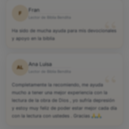
Fran
F
“
Lector de Biblia Bendita
Ha sido de mucha ayuda para mis devocionales
y apoyo en la biblia
Ana Luisa
AL
“
Lector de Biblia Bendita
Completamente la recomiendo, me ayuda
mucho a tener una mejor experiencia con la
lectura de la obra de Dios , yo sufría depresión
y estoy muy feliz de poder estar mejor cada día
con la lectura con ustedes . Gracias