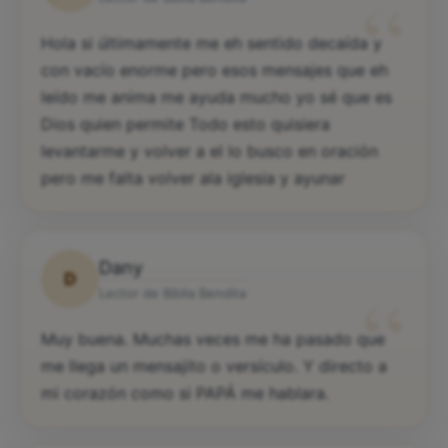
“
Hola si últimamente me eh sentido decaída y
con vacío enorme pero esos mensajes que eh
leído me anima me ayuda mucho yo sé que es
Dios quien permite Todo esto quisiera
levantarme y volver a el lo busco en oración
pero me falta volver ala iglesia y ayunar
Dany
D
“
Lector de Biblia Bendita
Muy buena. Muchas veces me ha pasado que
me llega un mensajito o versículo. Y directo a
mi corazón como si PAPÁ me hablara.