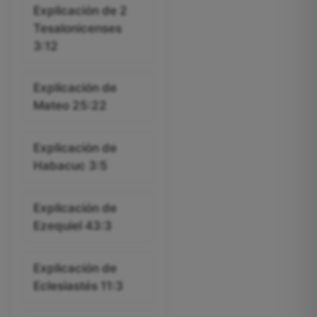
Explicación de 2
Tesalonicenses
3:12
Explicación de
Mateo 25:22
Explicación de
Habacuc 3:5
Explicación de
Ezequiel 43:3
Explicación de
Eclesiastés 11:3