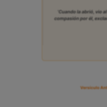
‘Cuando la abrió, vio a
compasión por él, excla
Versículo Ant