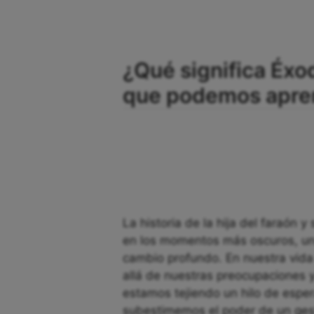
¿Qué significa Éxod
que podemos apren
La historia de la hija del faraón
en los momentos más oscuros, un
cambio profundo. En nuestra vida
allá de nuestras preocupaciones 
estamos tejiendo un hilo de espe
subestimemos el poder de un gest