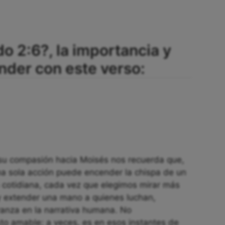
o 2:6?, la importancia y
der con este verso:
 y su compasión hacia Moisés nos recuerda que,
a sola acción puede encender la chispa de un
 cotidiana, cada vez que elegimos mirar más
y extender una mano a quienes luchan,
ranza en la narrativa humana. No
o amable; a veces, es en esos instantes de