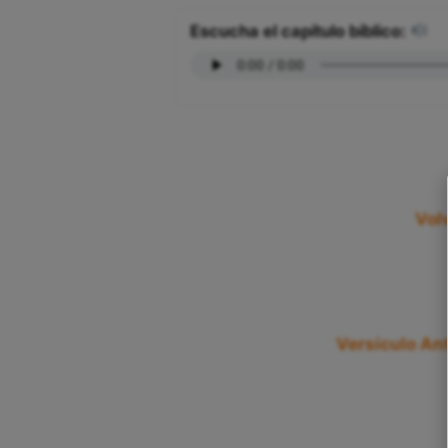
Escucha el capítulo bíblico:
Vol
Versículo Ant