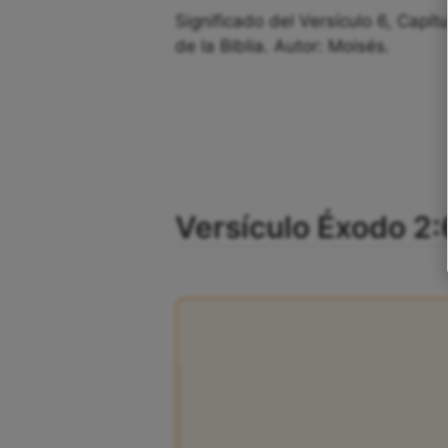
Significado del Versículo 6, Capít
de la Biblia. Autor: Moisés.
Versículo Éxodo 2: