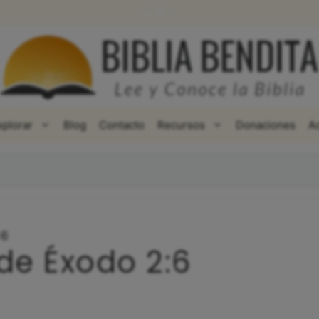
WhatsApp
Facebook
X
xplorar
Blog
Contacto
Recursos
Donaciones
A
:6
de Éxodo 2:6