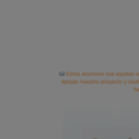
Estos anuncios nos ayudan a 
apoyar nuestro proyecto y ocul
h