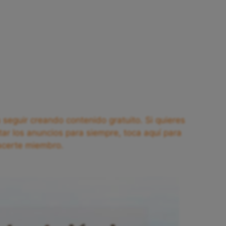
seguir creando contenido gratuito. Si quieres
tar los anuncios para siempre, toca aquí para
acerte miembro.