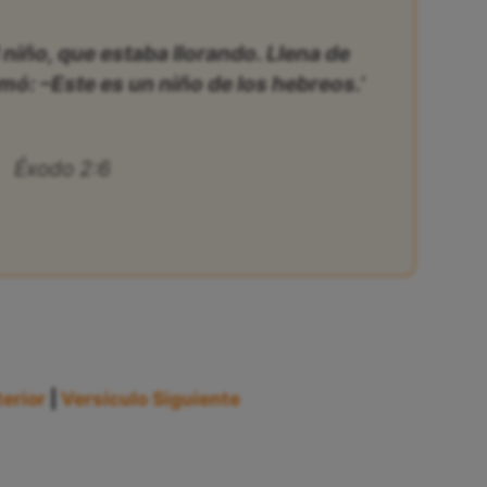
l niño, que estaba llorando. Llena de
mó: –Este es un niño de los hebreos.’
Éxodo 2:6
erior
|
Versículo Siguiente