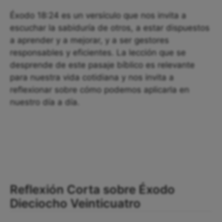
Éxodo 18:24 es un versículo que nos invita a
escuchar la sabiduría de otros, a estar dispuestos
a aprender y a mejorar, y a ser gestores
responsables y eficientes. La lección que se
desprende de este pasaje bíblico es relevante
para nuestra vida cotidiana y nos invita a
reflexionar sobre cómo podemos aplicarla en
nuestro día a día.
Reflexión Corta sobre Éxodo
Dieciocho Veinticuatro