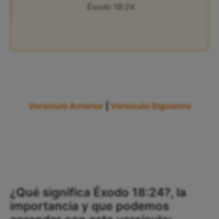
Éxodo 18:24
Versículo Anterior
|
Versículo Siguiente
¿Qué significa Éxodo 18:24?, la
importancia y que podemos