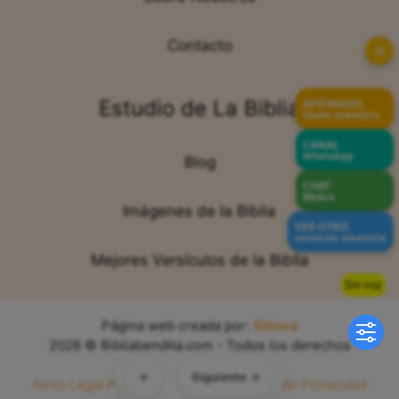
Contacto
✕
Estudio de La Biblia
APÓYANOS
Hazte miembro
CANAL
WhatsApp
Blog
CHAT
Bíblico
Imágenes de la Biblia
VER OTRO
versículo aleatorio
Mejores Versículos de la Biblia
Sin voz
Página web creada por:
Sitiova
2026 © Bibliabendita.com - Todos los derechos
reservados
←
Siguiente →
Aviso Legal
Política de Cookies
Política de Privacidad