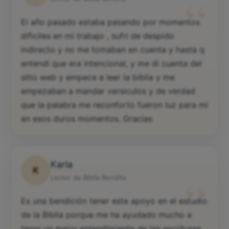
“
El año pasado estaba pasando por momentos
dificiles en mi trabajo , sufri de despido
indirecto y no me tomaban en cuenta y hasta q
entendi que era intencional, y me di cuenta del
sitio web y empece a leer la biblia y me
empezaban a mandar versiculos y de verdad
que la palabra me reconforto fueron luz para mi
en esos duros momentos. Gracias
Karla
K
“
Lector de Biblia Bendita
Es una bendición tener este apoyo en el estudio
de la Biblia porque me ha ayudado mucho a
tener un mejor entendimiento de las escrituras.