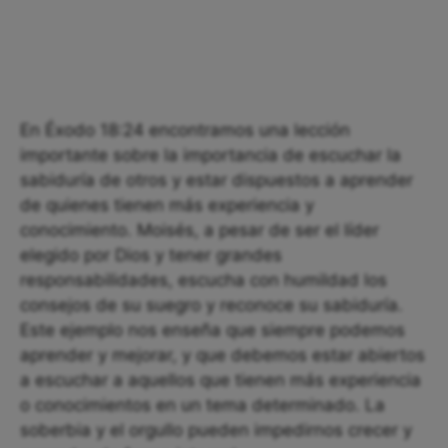
En Éxodo 18:24 encontramos una lección
importante sobre la importancia de escuchar la
sabiduría de otros y estar dispuestos a aprender
de quienes tienen más experiencia y
conocimiento. Moisés, a pesar de ser el líder
elegido por Dios y tener grandes
responsabilidades, escucha con humildad los
consejos de su suegro y reconoce su sabiduría.
Este ejemplo nos enseña que siempre podemos
aprender y mejorar, y que debemos estar abiertos
a escuchar a aquellos que tienen más experiencia
o conocimientos en un tema determinado. La
soberbia y el orgullo pueden impedirnos crecer y