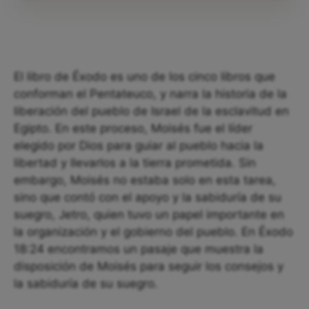
El libro de Éxodo es uno de los cinco libros que
conforman el Pentateuco, y narra la historia de la
liberación del pueblo de Israel de la esclavitud en
Egipto. En este proceso, Moisés fue el líder
elegido por Dios para guiar al pueblo hacia la
libertad y llevarlos a la tierra prometida. Sin
embargo, Moisés no estaba solo en esta tarea,
sino que contó con el apoyo y la sabiduría de su
suegro, Jetro, quien tuvo un papel importante en
la organización y el gobierno del pueblo. En Éxodo
18:24 encontramos un pasaje que muestra la
disposición de Moisés para seguir los consejos y
la sabiduría de su suegro.