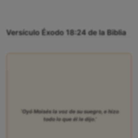
Versículo Éxodo 18:24 de la Biblia
‘Oyó Moisés la voz de su suegro, e hizo
todo lo que él le dijo.’