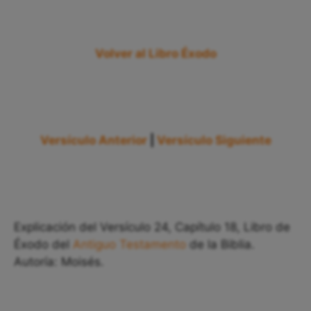
Volver al Libro Éxodo
Versículo Anterior
|
Versículo Siguiente
Explicación del Versículo 24, Capítulo 18, Libro de
Éxodo del
Antiguo Testamento
de la Biblia.
Autoría: Moisés.