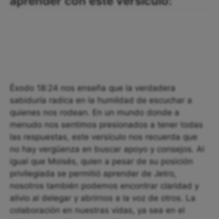
aprender con este versículo:
Éxodo 18:24 nos enseña que la verdadera
sabiduría radica en la humildad de escuchar a
quienes nos rodean. En un mundo donde a
menudo nos sentimos presionados a tener todas
las respuestas, este versículo nos recuerda que
no hay vergüenza en buscar apoyo y consejos. Al
igual que Moisés, quien a pesar de su posición
privilegiada se permitió aprender de Jetro,
nosotros también podemos encontrar claridad y
alivio al delegar y abrirnos a la voz de otros. La
colaboración en nuestras vidas, ya sea en el