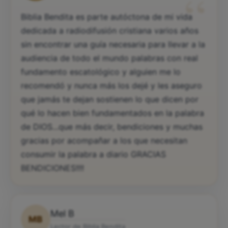
“
Biblia Bendita es parte autóctona de mi vida
dedicada a radiodifusión cristiana varios años
sin encontrar una guía necesaria para llevar a la
audiencia de todo el mundo palabras con real
fundamento escatológico y alguien me lo
recomendó y nunca más los dejé y les aseguro
que jamás te dejan sostienen lo que dicen por
qué lo hacen bien fundamentados en la palabra
de DIOS...que más decir, bendiciones y muchas
gracias por acompañar a los que necesitan
consumir la palabra a diario GRACIAS
BENDICIONES!!!!
Mel B
MB
Lector de Biblia Bendita