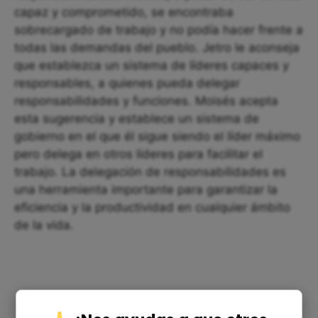
capaz y comprometido, se encontraba
sobrecargado de trabajo y no podía hacer frente a
todas las demandas del pueblo. Jetro le aconseja
que establezca un sistema de líderes capaces y
responsables, a quienes pueda delegar
responsabilidades y funciones. Moisés acepta
esta sugerencia y establece un sistema de
gobierno en el que él sigue siendo el líder máximo
pero delega en otros líderes para facilitar el
trabajo. La delegación de responsabilidades es
una herramienta importante para garantizar la
eficiencia y la productividad en cualquier ámbito
de la vida.