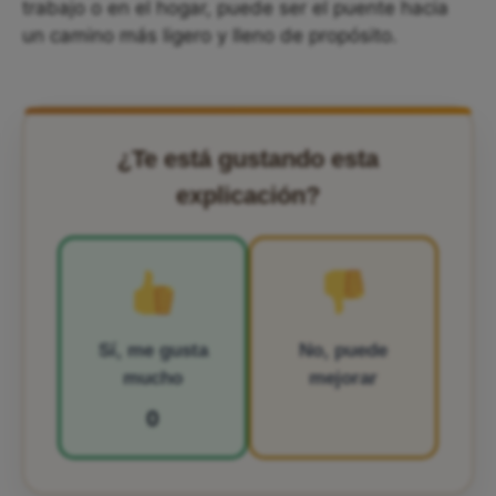
trabajo o en el hogar, puede ser el puente hacia
un camino más ligero y lleno de propósito.
¿Te está gustando esta
explicación?
Sí, me gusta
No, puede
mucho
mejorar
0