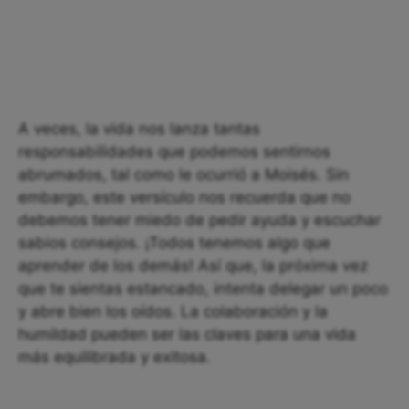
A veces, la vida nos lanza tantas
responsabilidades que podemos sentirnos
abrumados, tal como le ocurrió a Moisés. Sin
embargo, este versículo nos recuerda que no
debemos tener miedo de pedir ayuda y escuchar
sabios consejos. ¡Todos tenemos algo que
aprender de los demás! Así que, la próxima vez
que te sientas estancado, intenta delegar un poco
y abre bien los oídos. La colaboración y la
humildad pueden ser las claves para una vida
más equilibrada y exitosa.