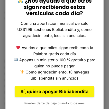
¿Nos ayudas a que otros
sigan recibiendo estos
Aplicación en nuestra vida
versículos cada día?
cotidiana
Con una aportación mensual de solo
US$1,99 sostienes Bibliabendita y, como
agradecimiento, lees sin anuncios.
Ayudas a que miles sigan recibiendo la
Palabra gratis cada día
Apoyas un ministerio 100 % gratuito para
El mensaje de Éxodo 18:24 es relevante para
quien no puede pagar
nuestra vida cotidiana, ya que nos invita a
Como agradecimiento, tú navegas
reflexionar sobre la importancia de escuchar a
Bibliabendita sin anuncios
otros y aprender de quienes tienen más
experiencia o conocimientos. En la vida
Sí, quiero apoyar Bibliabendita
profesional, debemos estar dispuestos a escuchar
a nuestros mentores, superiores o colegas que
Puedes darte de baja cuando lo desees
tienen un mayor conocimiento sobre un tema