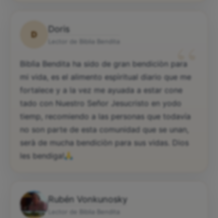
Doris
D
“
Lector de Biblia Bendita
Biblìa Bendita ha sido de gran bendiciòn para
mi vida, es el alimento espìritual diario que me
fortalece y a la vez me ayuada a estar cone
tado con Nuestro Señor Jesucristo en yodo
tiemp, recomiendo a las personas que todavía
no son parte de esta comunidad que se unan,
serà de mucha bendiciòn para sus vidas. Dios
les bendiga!
Rubén Vonkunosky
Lector de Biblia Bendita