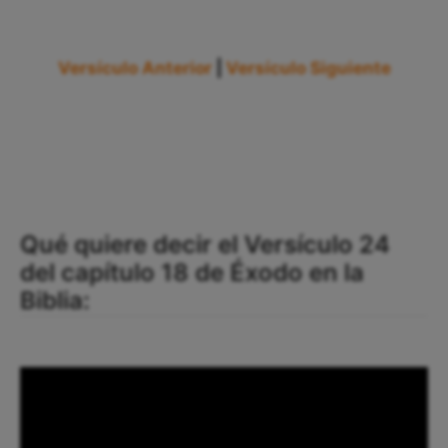
Versículo Anterior
|
Versículo Siguiente
Qué quiere decir el Versículo 24
del capítulo 18 de Éxodo en la
Biblia: