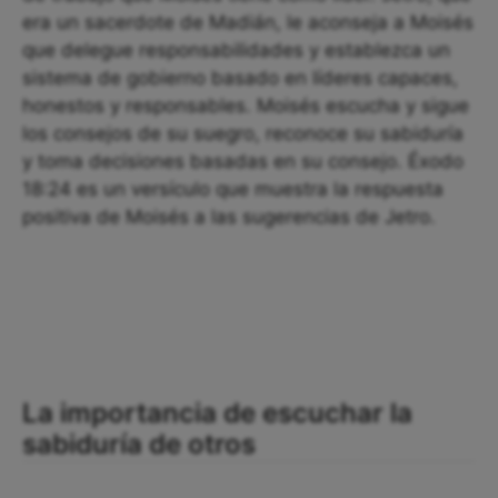
era un sacerdote de Madián, le aconseja a Moisés
que delegue responsabilidades y establezca un
sistema de gobierno basado en líderes capaces,
honestos y responsables. Moisés escucha y sigue
los consejos de su suegro, reconoce su sabiduría
y toma decisiones basadas en su consejo. Éxodo
18:24 es un versículo que muestra la respuesta
positiva de Moisés a las sugerencias de Jetro.
La importancia de escuchar la
sabiduría de otros