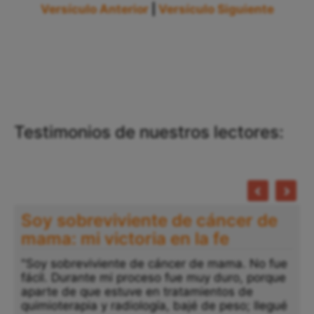
Versículo Anterior
|
Versículo Siguiente
Testimonios de nuestros lectores:
Soy sobreviviente de cáncer de
mama: mi victoria en la fe
"Soy sobreviviente de cáncer de mama. No fue
fácil. Durante mi proceso fue muy duro, porque
"
aparte de que estuve en tratamientos de
a
quimioterapia y radiología, bajé de peso; llegué
p