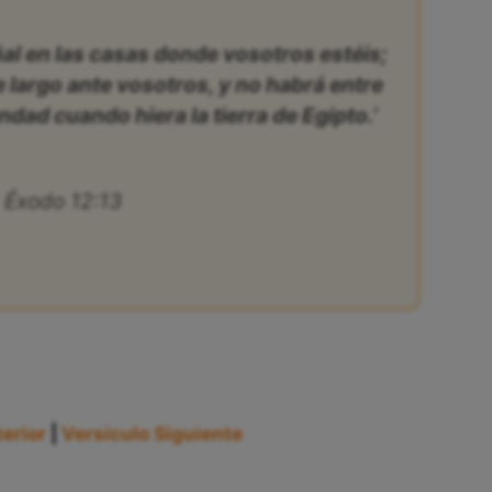
ñal en las casas donde vosotros estéis;
e largo ante vosotros, y no habrá entre
dad cuando hiera la tierra de Egipto.’
Éxodo 12:13
erior
|
Versículo Siguiente