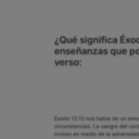
¿Qué significa Éxod
enseñanzas que p
verso:
Éxodo 12:13 nos habla de un amor 
circunstancias. La sangre del cor
incluso en medio de la adversida