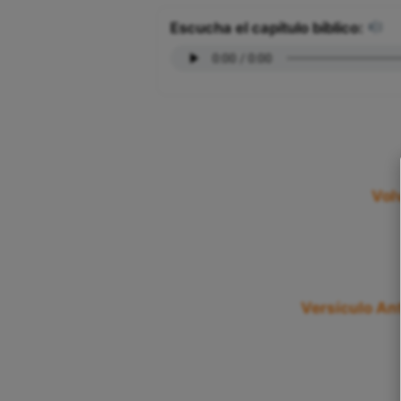
Escucha el capítulo bíblico:
Vol
Versículo Ant