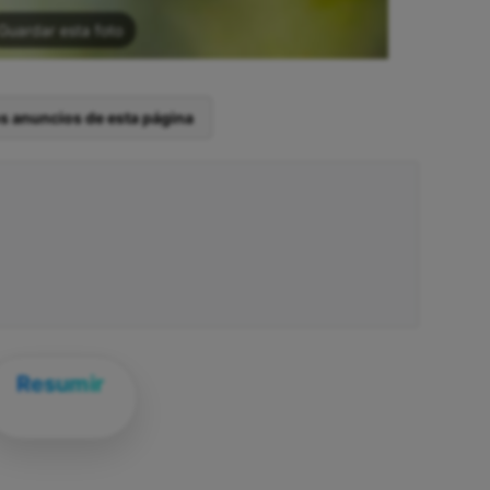
Guardar esta foto
os anuncios de esta página
Resumir