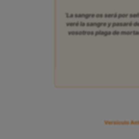
‘La sangre os será por se
veré la sangre y pasaré d
vosotros plaga de mortan
Versículo Ant