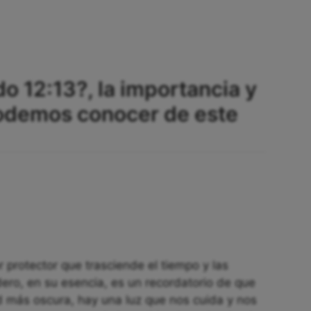
o 12:13?, la importancia y
odemos conocer de este
protector que trasciende el tiempo y las
dero, en su esencia, es un recordatorio de que
d más oscura, hay una luz que nos cuida y nos