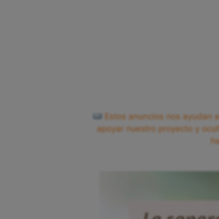
Estos anuncios nos ayudan a 
apoyar nuestro proyecto y ocul
h