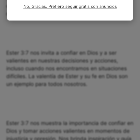
que podemos tomar acción y confiar en que Dios
No, Gracias. Prefiero seguir gratis con anuncios
nos guiará hacia el camino correcto.
Ester 3:7 nos invita a confiar en Dios y a ser
valientes en nuestras decisiones y acciones,
incluso cuando nos encontramos en situaciones
difíciles. La valentía de Ester y su fe en Dios son
un ejemplo para todos nosotros.
Ester 3:7 nos muestra la importancia de confiar en
Dios y tomar acciones valientes en momentos de
injusticia y opresión. Nos brinda inspiración y guía