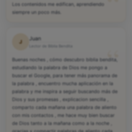
“
Los contenidos me edifican, aprendiendo
siempre un poco más.
Juan
J
“
Lector de Biblia Bendita
Buenas noches , cómo descubro biblia bendita,
estudiando la palabra de Dios me pongo a
buscar el Google, para tener más panorama de
la palabra , encuentro mucha aplicación en la
palabra y me inspira a seguir buscando más de
Dios y sus promesas , explicacion sencilla ,
comparto cada mañana una palabra de aliento
con mis contactos , me hace muy bien buscar
de Dios tanto a la mañana como a la noche ,
gracias x compartir palabras de aliento cada