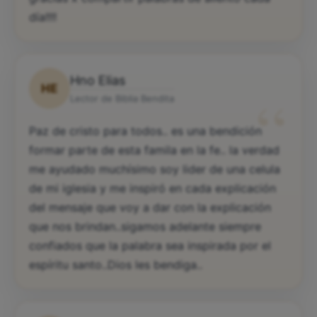
día!!!!
Hno Elias
HE
“
Lector de Biblia Bendita
Paz de cristo para todos.. es una bendición
formar parte de esta famila en la fe.. la verdad
me ayudado muchísimo soy lider de una celula
de mi iglesia y me inspiró en cada explicación
del mensaje que voy a dar con la explicación
que nos brindan..sigamos adelante siempre
confiados que la palabra sea inspirada por el
espíritu santo..Dios les bendiga..