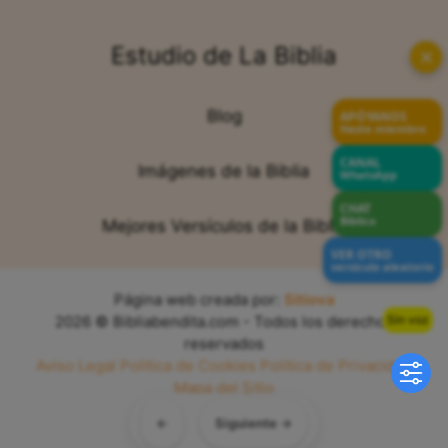
Estudio de La Biblia
✕
Blog
APÓYANOS
Hazte miembro
CANAL
Imágenes de la Biblia
WhatsApp
CHAT
Bíblico
Mejores Versículos de la Biblia
VER OTRO
versículo aleatorio
Página web creada por:
Sitiova
Sin voz
2026 © Bibliabendita.com - Todos los derechos
reservados
Aviso Legal
Política de Cookies
Política de Privacidad
Mapa del Sitio
←
Siguiente →