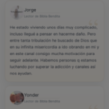
Jorge
“
Lector de Biblia Bendita
He estado viviendo unos días muy complicado,
incluso llegué a pensar en hacerme daño. Pero
entre tanta tribulación he buscado de Dios que
en su infinita misericordia a ido obrando en mi y
en este canal consigo mucha motivación para
seguir adelante. Habemos personas q estamos
luchando por superar la adicción y canales así
nos ayudan.
Yonder
Lector de Biblia Bendita