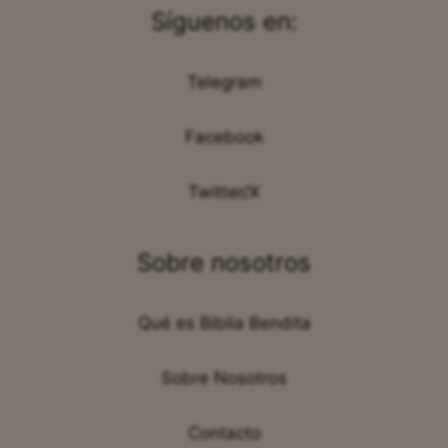
Síguenos en:
Telegram
Facebook
Twitter/X
Sobre nosotros
Qué es Biblia Bendita
Sobre Nosotros
Contacto