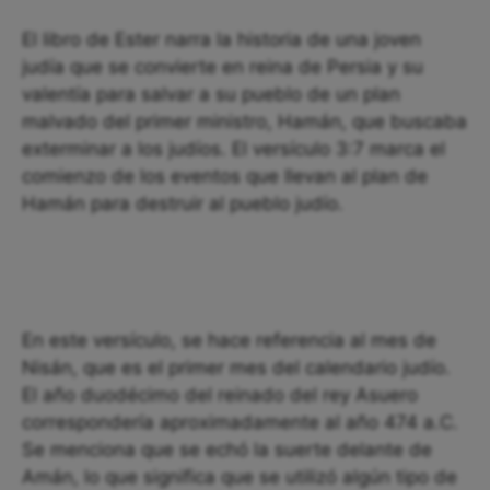
El libro de Ester narra la historia de una joven
judía que se convierte en reina de Persia y su
valentía para salvar a su pueblo de un plan
malvado del primer ministro, Hamán, que buscaba
exterminar a los judíos. El versículo 3:7 marca el
comienzo de los eventos que llevan al plan de
Hamán para destruir al pueblo judío.
En este versículo, se hace referencia al mes de
Nisán, que es el primer mes del calendario judío.
El año duodécimo del reinado del rey Asuero
correspondería aproximadamente al año 474 a.C.
Se menciona que se echó la suerte delante de
Amán, lo que significa que se utilizó algún tipo de