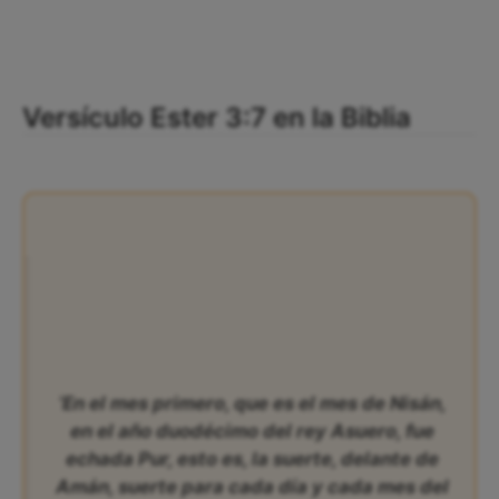
Versículo Ester 3:7 en la Biblia
‘En el mes primero, que es el mes de Nisán,
en el año duodécimo del rey Asuero, fue
echada Pur, esto es, la suerte, delante de
Amán, suerte para cada día y cada mes del