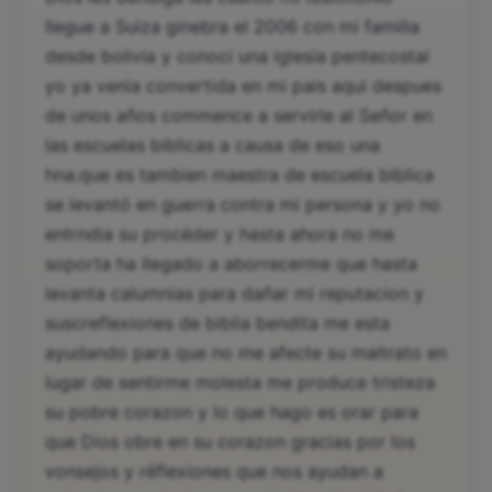
llegue a Suiza ginebra el 2006 con mi familia
desde bolivia y conoci una iglesia pentecostal
yo ya venia convertida en mi pais aqui despues
de unos años commence a servirle al Señor en
las escuelas biblicas a causa de eso una
hna.que es tambien maestra de escuela biblica
se levantó en guerra contra mi persona y yo no
entrndia su procéder y hasta ahora no me
soporta ha llegado a aborrecerme que hasta
levanta calumnias para dañar mi reputacion y
suscreflexiones de biblia bendita me esta
ayudando para que no me afecte su maltrato en
lugar de sentirme molesta me produce tristeza
su pobre corazon y lo que hago es orar para
que Dios obre en su corazon gracias por los
vonsejos y réflexiones que nos ayudan a