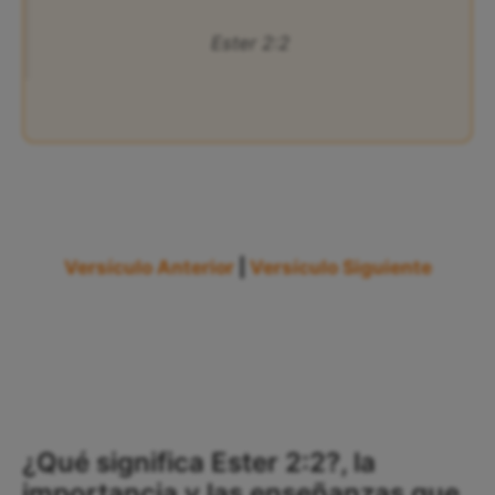
Ester 2:2
Versículo Anterior
|
Versículo Siguiente
¿Qué significa Ester 2:2?, la
importancia y las enseñanzas que