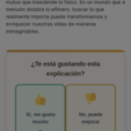
mutuo que trasciende lo físico. En un mundo que a
menudo idolatra lo efímero, buscar lo que
realmente importa puede transformarnos y
enriquecer nuestras vidas de maneras
inimaginables.
¿Te está gustando esta
explicación?
Sí, me gusta
No, puede
mucho
mejorar