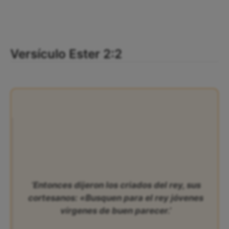
Versículo Ester 2:2
‘Entonces dijeron los criados del rey, sus
cortesanos: «Busquen para el rey jóvenes
vírgenes de buen parecer.’