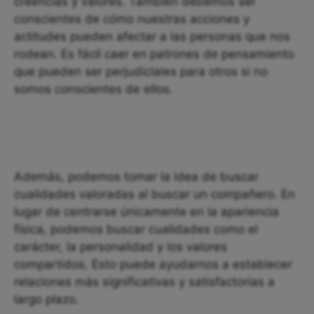
creencias y valores. También debemos ser
conscientes de cómo nuestras acciones y
actitudes pueden afectar a las personas que nos
rodean. Es fácil caer en patrones de pensamiento
que pueden ser perjudiciales para otros si no
somos conscientes de ellos.
Además, podemos tomar la idea de buscar
cualidades valoradas al buscar un compañero. En
lugar de centrarse únicamente en la apariencia
física, podemos buscar cualidades como el
carácter, la personalidad y los valores
compartidos. Esto puede ayudarnos a establecer
relaciones más significativas y satisfactorias a
largo plazo.