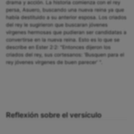
drama y acción. La historia comienza con el rey
persa, Asuero, buscando una nueva reina ya que
había destituido a su anterior esposa. Los criados
del rey le sugirieron que buscaran jóvenes
vírgenes hermosas que pudieran ser candidatas a
convertirse en la nueva reina. Esto es lo que se
describe en Ester 2:2: "Entonces dijeron los
criados del rey, sus cortesanos: 'Busquen para el
rey jóvenes vírgenes de buen parecer' ".
Reflexión sobre el versículo