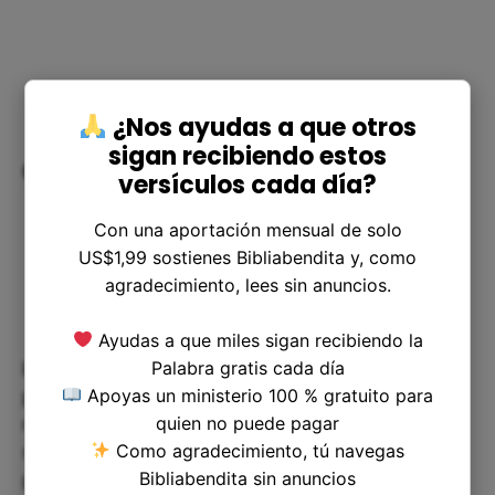
¿Nos ayudas a que otros
sigan recibiendo estos
Conclusiones
versículos cada día?
Con una aportación mensual de solo
US$1,99 sostienes Bibliabendita y, como
agradecimiento, lees sin anuncios.
Ayudas a que miles sigan recibiendo la
Palabra gratis cada día
Ester 2:2 es un versículo interesante que puede
Apoyas un ministerio 100 % gratuito para
parecer superficial a primera vista, pero que tiene
quien no puede pagar
mucho más profundidad de lo que sugiere la
Como agradecimiento, tú navegas
superficie. Es importante mirar más allá de las
Bibliabendita sin anuncios
palabras para comprender el contexto histórico y