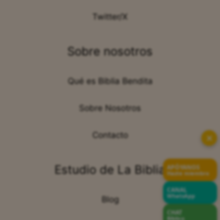
Twitter/X
Sobre nosotros
Qué es Biblia Bendita
Sobre Nosotros
Contacto
✕
Estudio de La Biblia
APÓYANOS
Hazte miembro
CANAL
WhatsApp
Blog
CHAT
Bíblico