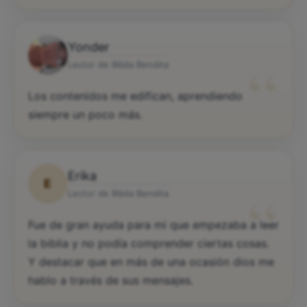
Yonder
“
Lector de Biblia Bendita
Los contenidos me edifican, aprendiendo
siempre un poco más.
Erika
E
“
Lector de Biblia Bendita
Fue de gran ayuda para mi que empezaba a leer
la biblia y no podía comprender ciertas cosas.
Y destacar que en más de una ocasión dios me
hablo a través de sus mensajes.