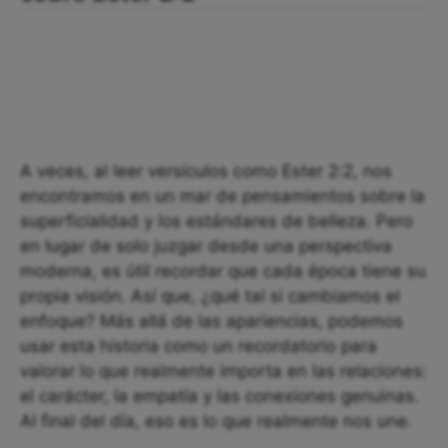
A veces, al leer versículos como Ester 2:2, nos
encontramos en un mar de pensamientos sobre la
superficialidad y los estándares de belleza. Pero
en lugar de solo juzgar desde una perspectiva
moderna, es útil recordar que cada época tiene su
propia visión. Así que, ¿qué tal si cambiamos el
enfoque? Más allá de las apariencias, podemos
usar esta historia como un recordatorio para
valorar lo que realmente importa en las relaciones:
el carácter, la empatía y las conexiones genuinas.
Al final del día, eso es lo que realmente nos une.