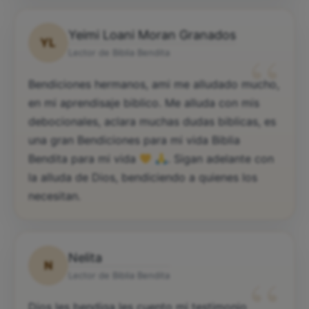
Yeimi Loani Moran Granados
YL
“
Lector de Biblia Bendita
Bendiciones hermanos, ami me alludado mucho,
en mi aprendisaje biblico. Me alluda con mis
debocionales, aclara muchas dudas biblicas, es
una gran Bendiciones para mi vida Biblia
Bendita para mi vida
. Sigan adelante con
la alluda de Dios, bendiciendo a quienes los
necesitan.
Nelita
N
“
Lector de Biblia Bendita
Dios les bendiga les cuento mi testimonio