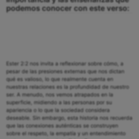
podemos conocer con este verso:
Ester 2:2 nos invita a reflexionar sobre cómo, a
pesar de las presiones externas que nos dictan
qué es valioso, lo que realmente cuenta en
nuestras relaciones es la profundidad de nuestro
ser. A menudo, nos vemos atrapados en la
superficie, midiendo a las personas por su
apariencia o lo que la sociedad considera
deseable. Sin embargo, esta historia nos recuerda
que las conexiones auténticas se construyen
sobre el respeto, la empatía y un entendimiento