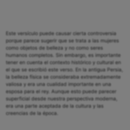
Este versículo puede causar cierta controversia
porque parece sugerir que se trata a las mujeres
como objetos de belleza y no como seres
humanos completos. Sin embargo, es importante
tener en cuenta el contexto histórico y cultural en
el que se escribió este verso. En la antigua Persia,
la belleza física se consideraba extremadamente
valiosa y era una cualidad importante en una
esposa para el rey. Aunque esto puede parecer
superficial desde nuestra perspectiva moderna,
era una parte aceptada de la cultura y las
creencias de la época.