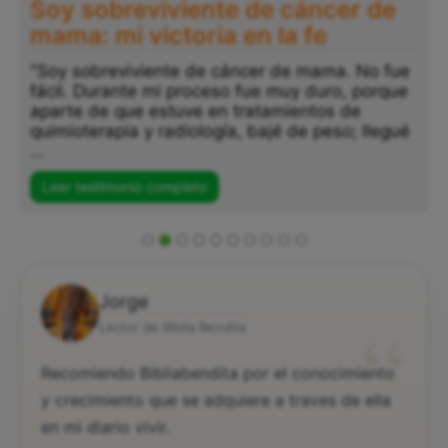
Soy sobreviviente de cáncer de
mama: mi victoria en la fe
"Soy sobreviviente de cáncer de mama. No fue
fácil. Durante mi proceso fue muy duro, porque
aparte de que estuve en tratamientos de
quimioterapia y radiología, bajé de peso; llegué
...
Leer testimonio completo
Jorge
“
Lector de Biblia Bendita
Recomiendo Bibliabendita por el conocimiento
y crecimiento que se adquiere a traves de ella
en mi diario vivir.