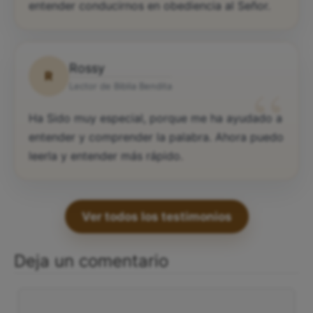
entender conducirnos en obediencia al Señor.
Rossy
R
“
Lector de Biblia Bendita
Ha Sido muy especial, porque me ha ayudado a
entender y comprender la palabra. Ahora puedo
leerla y entender más rápido.
Ver todos los testimonios
Deja un comentario
Comentario