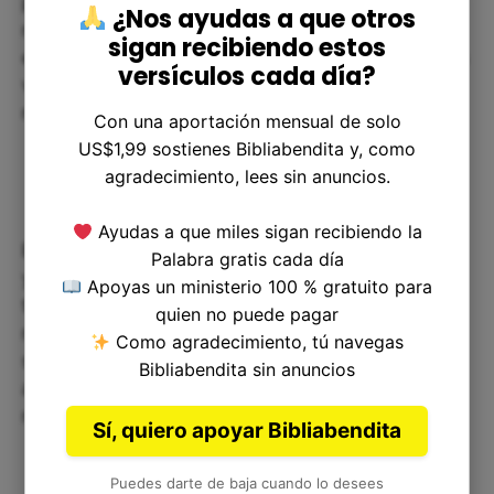
para cumplir con la voluntad de Dios. Debemos
¿Nos ayudas a que otros
reflexionar sobre la importancia de cumplir con
sigan recibiendo estos
este mandamiento e intentar aplicarlo en nuestras
versículos cada día?
vidas, fortaleciendo así nuestras relaciones y
nuestra imagen como cristianos.
Con una aportación mensual de solo
US$1,99 sostienes Bibliabendita y, como
agradecimiento, lees sin anuncios.
Ayudas a que miles sigan recibiendo la
Esperamos que este artículo haya sido de ayuda,
Palabra gratis cada día
y que pueda servir como guía para aquellos que
Apoyas un ministerio 100 % gratuito para
tienen dudas o inquietudes acerca del
quien no puede pagar
mandamiento de no cometer adulterio. Recuerda
Como agradecimiento, tú navegas
siempre poner en práctica lo que Dios nos enseña
Bibliabendita sin anuncios
a través de su palabra, para poder tener una vida
más plena y en armonía con su voluntad.
Sí, quiero apoyar Bibliabendita
Puedes darte de baja cuando lo desees