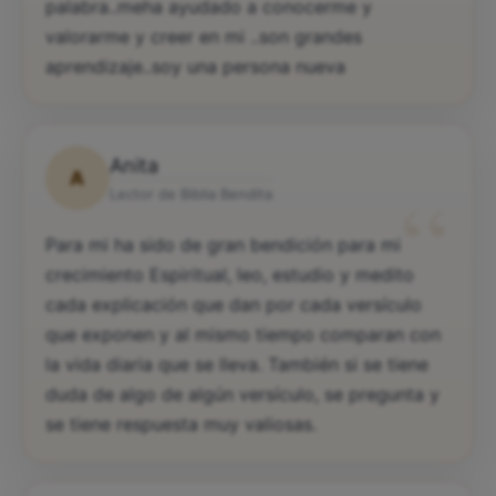
palabra..meha ayudado a conocerme y
valorarme y creer en mi ..son grandes
aprendizaje..soy una persona nueva
Anita
A
“
Lector de Biblia Bendita
Para mi ha sido de gran bendición para mi
crecimiento Espiritual, leo, estudio y medito
cada explicación que dan por cada versículo
que exponen y al mismo tiempo comparan con
la vida diaria que se lleva. También si se tiene
duda de algo de algún versículo, se pregunta y
se tiene respuesta muy valiosas.