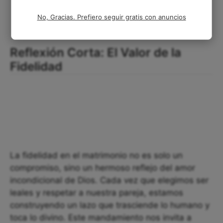
No, Gracias. Prefiero seguir gratis con anuncios
Reflexión Corta: El Valor de la
Fidelidad
La fidelidad en el matrimonio no es solo un
compromiso, sino un hermoso reflejo del amor
incondicional de Dios. Cada vez que elegimos ser
leales y respetar a nuestra pareja, estamos
construyendo un lazo que trasciende lo humano y
toca lo divino. Este mandamiento nos invita a