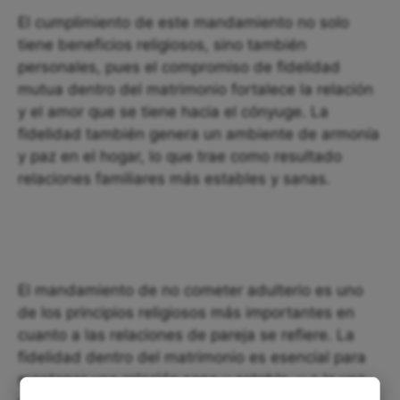
El cumplimiento de este mandamiento no solo
tiene beneficios religiosos, sino también
personales, pues el compromiso de fidelidad
mutua dentro del matrimonio fortalece la relación
y el amor que se tiene hacia el cónyuge. La
fidelidad también genera un ambiente de armonía
y paz en el hogar, lo que trae como resultado
relaciones familiares más estables y sanas.
El mandamiento de no cometer adulterio es uno
de los principios religiosos más importantes en
cuanto a las relaciones de pareja se refiere. La
fidelidad dentro del matrimonio es esencial para
mantener una relación sana y estable, y a la vez,