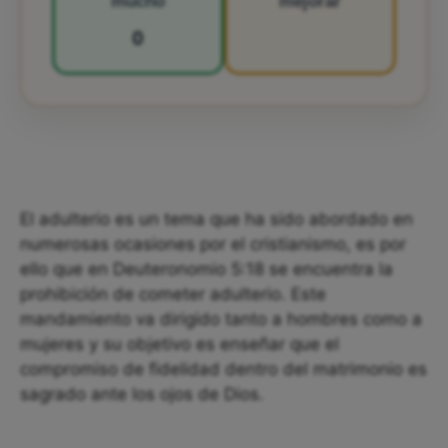
mucho
mejorar
0
El adulterio es un tema que ha sido abordado en
numerosas ocasiones por el cristianismo, es por
ello que en Deuteronomio 5:18 se encuentra la
prohibición de cometer adulterio. Este
mandamiento va dirigido tanto a hombres como a
mujeres y su objetivo es enseñar que el
compromiso de fidelidad dentro del matrimonio es
sagrado ante los ojos de Dios.