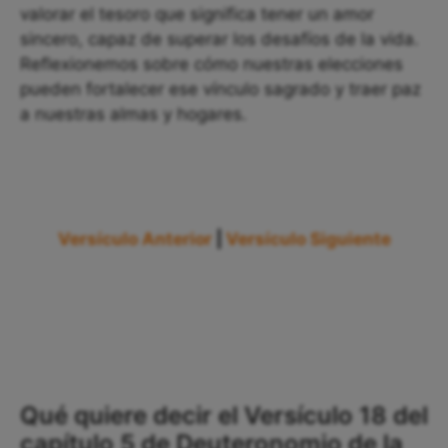
valorar el tesoro que significa tener un amor
sincero, capaz de superar los desafíos de la vida.
Reflexionemos sobre cómo nuestras elecciones
pueden fortalecer ese vínculo sagrado y traer paz
a nuestras almas y hogares.
Versículo Anterior
|
Versículo Siguiente
Qué quiere decir el Versículo 18 del
capítulo 5 de Deuteronomio de la