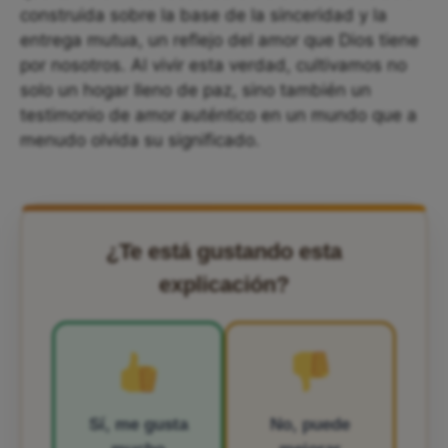
construida sobre la base de la sinceridad y la
entrega mutua, un reflejo del amor que Dios tiene
por nosotros. Al vivir esta verdad, cultivamos no
solo un hogar lleno de paz, sino también un
testimonio de amor auténtico en un mundo que a
menudo olvida su significado.
¿Te está gustando esta
explicación?
Sí, me gusta
No, puede