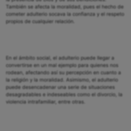
También se afecta la moralidad, pues el hecho de
cometer adulterio socava la confianza y el respeto
propios de cualquier relación.
En el ámbito social, el adulterio puede llegar a
convertirse en un mal ejemplo para quienes nos
rodean, afectando así su percepción en cuanto a
la religión y la moralidad. Asimismo, el adulterio
puede desencadenar una serie de situaciones
desagradables e indeseables como el divorcio, la
violencia intrafamiliar, entre otras.