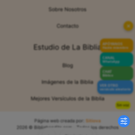
Sobre Nosotros
✕
Contacto
APÓYANOS
Estudio de La Biblia
Hazte miembro
CANAL
WhatsApp
Blog
CHAT
Bíblico
Imágenes de la Biblia
VER OTRO
versículo aleatorio
Mejores Versículos de la Biblia
Sin voz
Página web creada por:
Sitiova
2026 © Bibliabendita.com - Todos los derechos
reservados