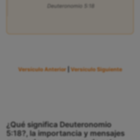
Deuteronomio 5:18
Versículo Anterior
|
Versículo Siguiente
¿Qué significa Deuteronomio
5:18?, la importancia y mensajes