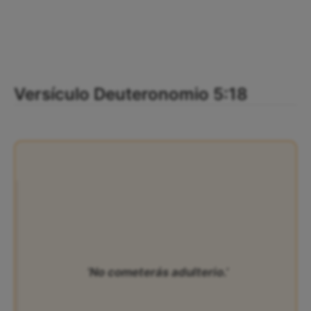
Versículo Deuteronomio 5:18
‘No cometerás adulterio.’