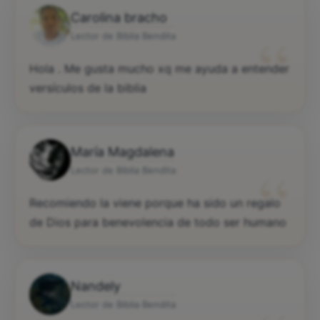
Carolina bracho
“
Lector de Biblia Bendita
Hola . Me gusta mucho xq me ayuda a entender
versículos de la biblia
María Magdalena
“
Lector de Biblia Bendita
Recomiendo la viene porque ha sido un regalo
de Dios para benevolencia de todo ser humano
Nandely
Lector de Biblia Bendita