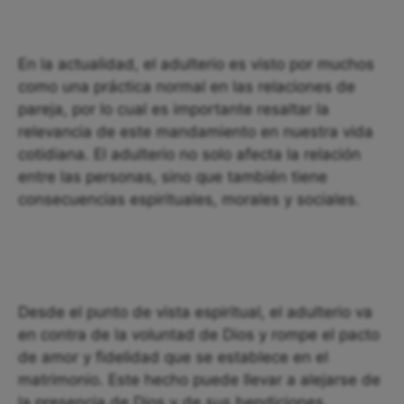
En la actualidad, el adulterio es visto por muchos
como una práctica normal en las relaciones de
pareja, por lo cual es importante resaltar la
relevancia de este mandamiento en nuestra vida
cotidiana. El adulterio no solo afecta la relación
entre las personas, sino que también tiene
consecuencias espirituales, morales y sociales.
Desde el punto de vista espiritual, el adulterio va
en contra de la voluntad de Dios y rompe el pacto
de amor y fidelidad que se establece en el
matrimonio. Este hecho puede llevar a alejarse de
la presencia de Dios y de sus bendiciones.