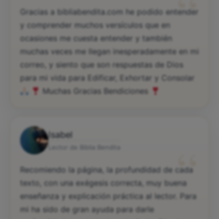
“
Gracias a bibliabendita.com he podido entender
y comprender muchos versículos que en
ocasiones me cuesta entender y también
muchas veces me llegan inesperadamente en mi
correo, y siento que son respuestas de Dios
para mi vida para Edificar, Exhortar y Consolar
Muchas Gracias Bendiciones
Isabel
“
Lector de Biblia Bendita
Recomiendo la página, la profundidad de cada
texto, con una exégesis correcta, muy buena
enseñanza y explicación práctica al lector. Para
mi ha sido de gran ayuda para darle