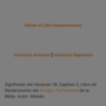
Volver al Libro Deuteronomio
Versículo Anterior
|
Versículo Siguiente
Significado del Versículo 18, Capítulo 5, Libro de
Deuteronomio del
Antiguo Testamento
de la
Biblia. Autor: Moisés.