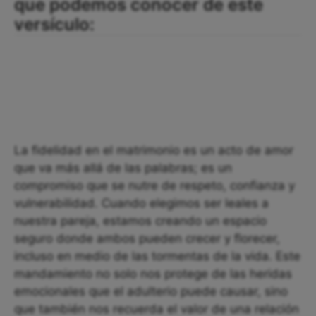
que podemos conocer de este
versículo:
La fidelidad en el matrimonio es un acto de amor
que va más allá de las palabras; es un
compromiso que se nutre de respeto, confianza y
vulnerabilidad. Cuando elegimos ser leales a
nuestra pareja, estamos creando un espacio
seguro donde ambos pueden crecer y florecer,
incluso en medio de las tormentas de la vida. Este
mandamiento no solo nos protege de las heridas
emocionales que el adulterio puede causar, sino
que también nos recuerda el valor de una relación