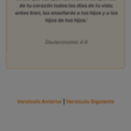
de tu corazón todos los días de tu vida;
antes bien, las enseñarás a tus hijos y a los
hijos de tus hijos.’
Deuteronomio 4:9
Versículo Anterior
|
Versículo Siguiente