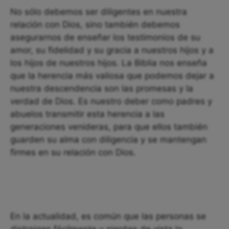
No sólo debemos ser diligentes en nuestra
relación con Dios, sino también debemos
asegurarnos de enseñar los testimonios de su
amor, su fidelidad y su gracia a nuestros hijos y a
los hijos de nuestros hijos. La Biblia nos enseña
que la herencia más valiosa que podemos dejar a
nuestra descendencia son las promesas y la
verdad de Dios. Es nuestro deber como padres y
abuelos transmitir esta herencia a las
generaciones venideras, para que ellos también
guarden su alma con diligencia y se mantengan
firmes en su relación con Dios.
En la actualidad, es común que las personas se