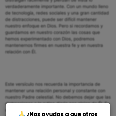
distraigan fácilmente y pierdan de vista lo
verdaderamente importante. Con un mundo lleno
de tecnología, redes sociales y una gran cantidad
de distracciones, puede ser difícil mantener
nuestro enfoque en Dios. Pero si recordamos y
guardamos en nuestro corazón las cosas que
hemos experimentado con Dios, podremos
mantenernos firmes en nuestra fe y en nuestra
relación con Él.
Este versículo nos recuerda la importancia de
mantener una relación personal y constante con
nuestro Padre celestial. No debemos dejar que las
distracciones o la rutina diaria nos alejen de Él. En
cambio, debemos ser diligentes en nuestra
¿Nos ayudas a que otros