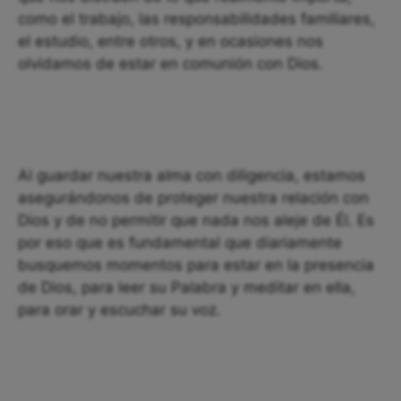
como el trabajo, las responsabilidades familiares,
el estudio, entre otros, y en ocasiones nos
olvidamos de estar en comunión con Dios.
Al guardar nuestra alma con diligencia, estamos
asegurándonos de proteger nuestra relación con
Dios y de no permitir que nada nos aleje de Él. Es
por eso que es fundamental que diariamente
busquemos momentos para estar en la presencia
de Dios, para leer su Palabra y meditar en ella,
para orar y escuchar su voz.