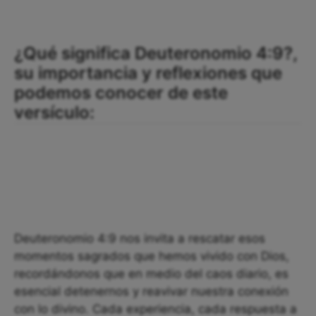
¿Qué significa Deuteronomio 4:9?,
su importancia y reflexiones que
podemos conocer de este
versículo:
Deuteronomio 4:9 nos invita a rescatar esos
momentos sagrados que hemos vivido con Dios,
recordándonos que en medio del caos diario, es
esencial detenernos y reavivar nuestra conexión
con lo divino. Cada experiencia, cada respuesta a