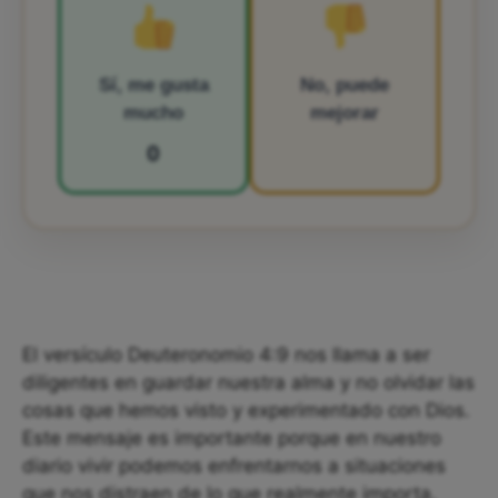
Sí, me gusta
No, puede
mucho
mejorar
0
El versículo Deuteronomio 4:9 nos llama a ser
diligentes en guardar nuestra alma y no olvidar las
cosas que hemos visto y experimentado con Dios.
Este mensaje es importante porque en nuestro
diario vivir podemos enfrentarnos a situaciones
que nos distraen de lo que realmente importa,