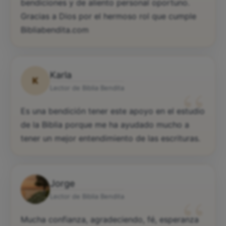
bendiciones y de aliento personal oportuno.
Gracias a Dios por el hermoso rol que cumple
Bibliabendita.com
Karla
K
“
Lector de Biblia Bendita
Es una bendición tener este apoyo en el estudio
de la Biblia porque me ha ayudado mucho a
tener un mejor entendimiento de las escrituras.
Jorge
“
Lector de Biblia Bendita
Mucha confianza, agradeciendo, fé, esperanza