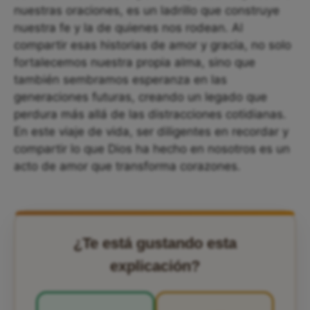
nuestras oraciones, es un ladrillo que construye
nuestra fe y la de quienes nos rodean. Al
compartir esas historias de amor y gracia, no solo
fortalecemos nuestra propia alma, sino que
también sembramos esperanza en las
generaciones futuras, creando un legado que
perdura más allá de las distracciones cotidianas.
En este viaje de vida, ser diligentes en recordar y
compartir lo que Dios ha hecho en nosotros es un
acto de amor que transforma corazones.
¿Te está gustando esta
explicación?