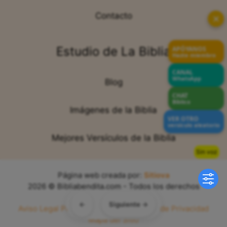
Contacto
✕
Estudio de La Biblia
APÓYANOS
Hazte miembro
CANAL
WhatsApp
Blog
CHAT
Bíblico
Imágenes de la Biblia
VER OTRO
versículo aleatorio
Mejores Versículos de la Biblia
Sin voz
Página web creada por:
Sitiova
2026 © Bibliabendita.com - Todos los derechos
reservados
←
Siguiente →
Aviso Legal
Política de Cookies
Política de Privacidad
Mapa del Sitio