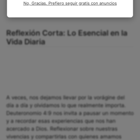
No, Gracias. Prefiero seguir gratis con anuncios
Reflexión Corta: Lo Esencial en la
Vida Diaria
A veces, nos dejamos llevar por la vorágine del
día a día y olvidamos lo que realmente importa.
Deuteronomio 4:9 nos invita a pausar un momento
y a recordar esas experiencias que nos han
acercado a Dios. Reflexionar sobre nuestras
vivencias y compartirlas con quienes amamos