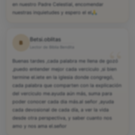
en nuestro Padre Celestial, encomendar
nuestras inquietudes y espero el el
Betsi.oblitas
B
“
Lector de Biblia Bendita
Buenas tardes ,cada palabra me llena de gozó
,puedo entender mejor cada verciculo ,si bien
termine el.iete en la iglesia donde congregó,
cada palabra que comparten con la explicación
del verciculo me.ayuda aún más, suma para
poder conocer cada dia más.al señor ,ayuda
cada devosional de cada día, a ver la vida
desde otra perspectiva, y saber cuanto nos
amo y nos ama el.señor