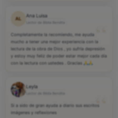
Ana Luisa
AL
“
Lector de Biblia Bendita
Completamente la recomiendo, me ayuda
mucho a tener una mejor experiencia con la
lectura de la obra de Dios , yo sufría depresión
y estoy muy feliz de poder estar mejor cada día
con la lectura con ustedes . Gracias
Leyla
“
Lector de Biblia Bendita
Si a sido de gran ayuda a diario sus escritos
imágenes y reflexiones