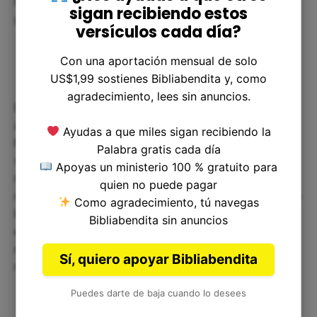
relación con Él y enseñar su Palabra a las
sigan recibiendo estos
generaciones venideras.
versículos cada día?
Con una aportación mensual de solo
US$1,99 sostienes Bibliabendita y, como
agradecimiento, lees sin anuncios.
Deuteronomio 4:9 nos exhorta a guardar nuestra
alma con diligencia y a no olvidar las cosas que
Ayudas a que miles sigan recibiendo la
hemos visto y experimentado con Dios. Este
Palabra gratis cada día
versículo nos recuerda la importancia de
Apoyas un ministerio 100 % gratuito para
mantener una relación personal y constante con
quien no puede pagar
nuestro Padre celestial, y de enseñar su Palabra a
Como agradecimiento, tú navegas
las generaciones venideras. Que podamos aplicar
Bibliabendita sin anuncios
este mensaje a nuestras vidas y ser diligentes en
nuestra relación con Dios, y así no permitir que
Sí, quiero apoyar Bibliabendita
nada ni nadie nos aleje de Él.
Puedes darte de baja cuando lo desees