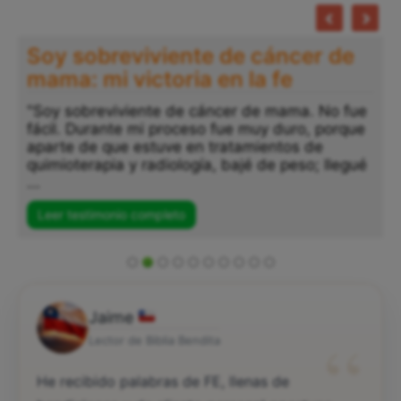
Soy sobreviviente de cáncer de
mama: mi victoria en la fe
"Soy sobreviviente de cáncer de mama. No fue
fácil. Durante mi proceso fue muy duro, porque
aparte de que estuve en tratamientos de
quimioterapia y radiología, bajé de peso; llegué
...
Leer testimonio completo
Jaime
“
Lector de Biblia Bendita
He recibido palabras de FE, llenas de