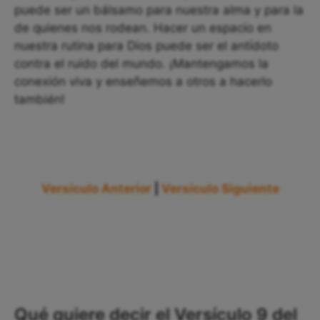
puede ser un bálsamo para nuestra alma y para la
de quienes nos rodean. Hacer un espacio en
nuestra rutina para Dios puede ser el antídoto
contra el ruido del mundo. ¡Mantengamos la
conexión viva y enseñemos a otros a hacerlo
también!
Versículo Anterior
|
Versículo Siguiente
Qué quiere decir el Versículo 9 del