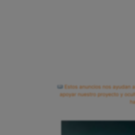
Estos anuncios nos ayudan a 
apoyar nuestro proyecto y ocul
h