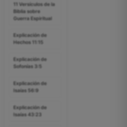
11 Versículos de la
Biblia sobre
Guerra Espiritual
Explicación de
Hechos 11:15
Explicación de
Sofonías 3:5
Explicación de
Isaías 56:9
Explicación de
Isaías 43:23