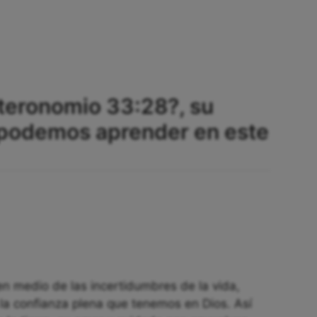
teronomio 33:28?, su
 podemos aprender en este
en medio de las incertidumbres de la vida,
la confianza plena que tenemos en Dios. Así