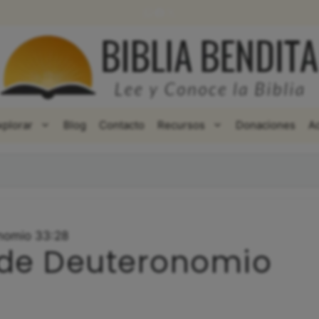
WhatsApp
Facebook
X
xplorar
Blog
Contacto
Recursos
Donaciones
A
onomio 33:28
 de Deuteronomio