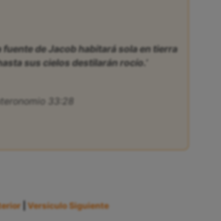
la fuente de Jacob habitará sola en tierra
hasta sus cielos destilarán rocío.’
teronomio 33:28
erior
|
Versículo Siguiente