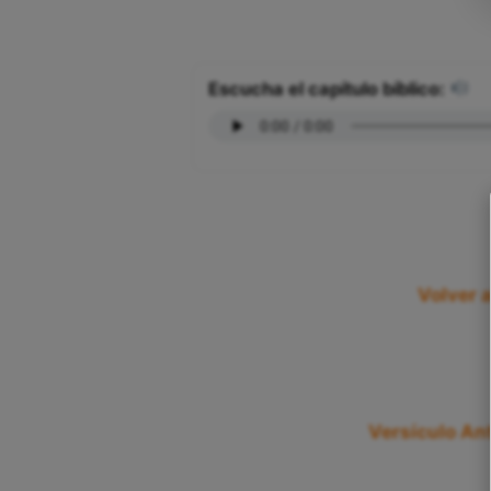
Escucha el capítulo bíblico:
Volver 
Versículo Ant