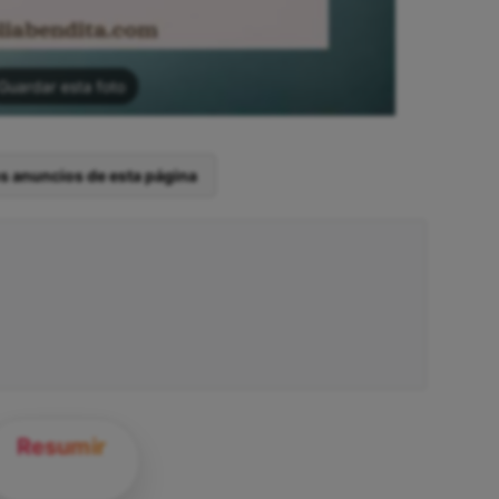
Guardar esta foto
os anuncios de esta página
Resumir