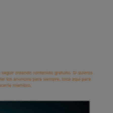
seguir creando contenido gratuito. Si quieres
tar los anuncios para siempre, toca aquí para
acerte miembro.