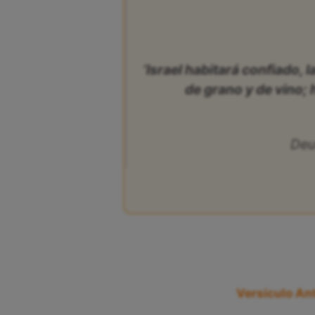
‘Israel habitará confiado, 
de grano y de vino; 
Deu
Versículo Ant