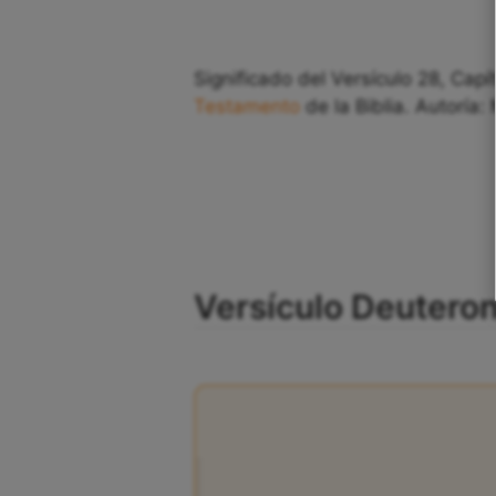
Significado del Versículo 28, Cap
Testamento
de la Biblia. Autoría:
Versículo Deuteron