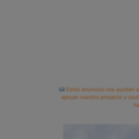
Estos anuncios nos ayudan a 
apoyar nuestro proyecto y ocul
h