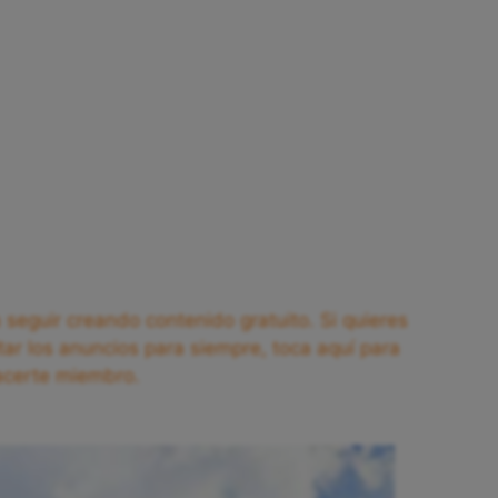
seguir creando contenido gratuito. Si quieres
tar los anuncios para siempre, toca aquí para
acerte miembro.