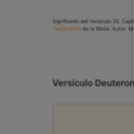
Significado del Versículo 25, Cap
Testamento
de la Biblia. Autor: M
Versículo Deuteron