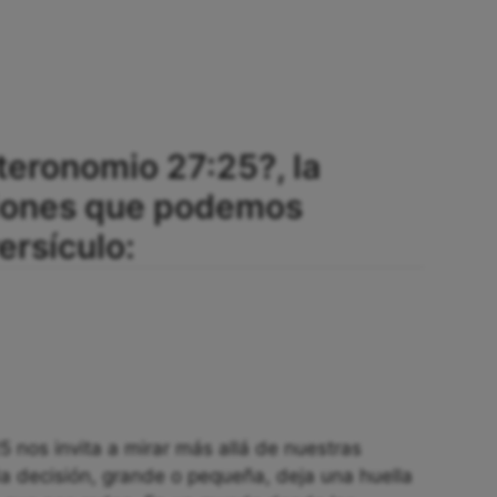
teronomio 27:25?, la
ciones que podemos
ersículo:
5 nos invita a mirar más allá de nuestras
 decisión, grande o pequeña, deja una huella