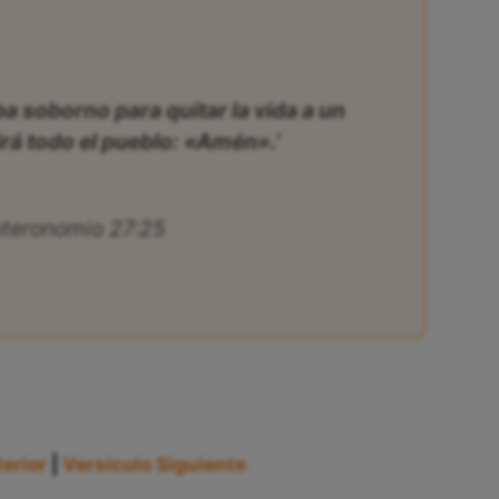
ba soborno para quitar la vida a un
irá todo el pueblo: «Amén».’
teronomio 27:25
erior
|
Versículo Siguiente