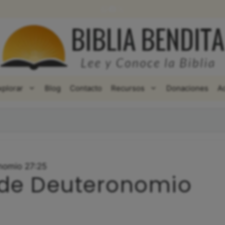
WhatsApp
Facebook
X
xplorar
Blog
Contacto
Recursos
Donaciones
A
nomio 27:25
 de Deuteronomio