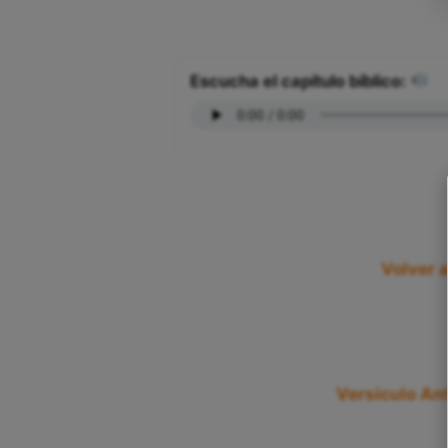
Escucha el capítulo bíblico:
Volver 
Versículo Ant