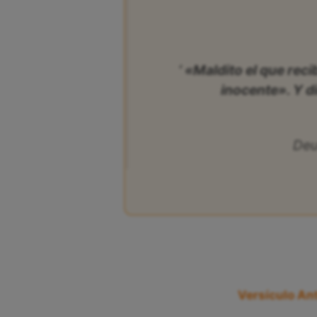
‘ «Maldito el que reci
inocente». Y d
Deu
Versículo Ant