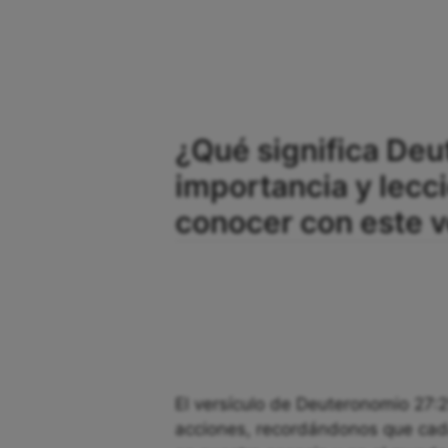
¿Qué significa Deu
importancia y lec
conocer con este v
El versículo de Deuteronomio 27:2
acciones, recordándonos que cada