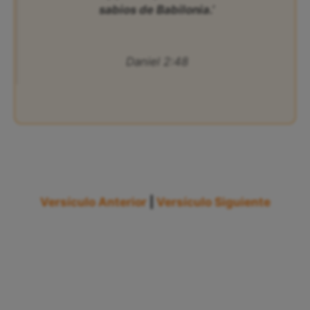
sabios de Babilonia.’
Daniel 2:48
Versículo Anterior
|
Versículo Siguiente