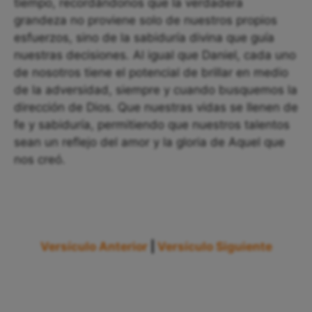
tiempo, recordándonos que la verdadera
grandeza no proviene solo de nuestros propios
esfuerzos, sino de la sabiduría divina que guía
nuestras decisiones. Al igual que Daniel, cada uno
de nosotros tiene el potencial de brillar en medio
de la adversidad, siempre y cuando busquemos la
dirección de Dios. Que nuestras vidas se llenen de
fe y sabiduría, permitiendo que nuestros talentos
sean un reflejo del amor y la gloria de Aquel que
nos creó.
Versículo Anterior
|
Versículo Siguiente