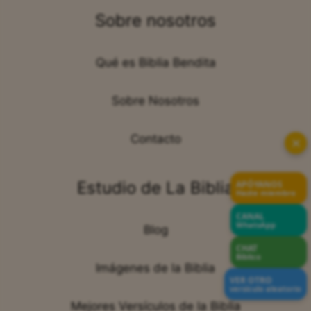
Sobre nosotros
Qué es Biblia Bendita
Sobre Nosotros
Contacto
✕
Estudio de La Biblia
APÓYANOS
Hazte miembro
CANAL
WhatsApp
Blog
CHAT
Bíblico
Imágenes de la Biblia
VER OTRO
versículo aleatorio
Mejores Versículos de la Biblia