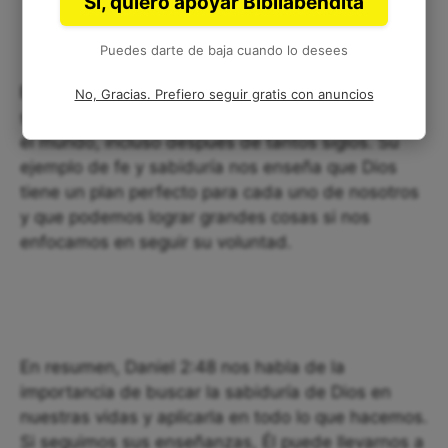
Sí, quiero apoyar Bibliabendita
Puedes darte de baja cuando lo desees
Es impresionante ver cómo la historia de Daniel
No, Gracias. Prefiero seguir gratis con anuncios
sigue inspirando a millones de personas en todo
el mundo, incluso después de tantos siglos. Su
ejemplo de fe y sabiduría nos enseña que Dios
tiene un plan perfecto para cada uno de nosotros
y que podemos lograr grandes cosas si nos
enfocamos en seguir su voluntad.
En resumen, Daniel 2:48 nos habla de la
importancia de buscar la sabiduría de Dios en
nuestras vidas y aplicarla en todo lo que hacemos.
Si seguimos sus enseñanzas, Él puede llevarnos a