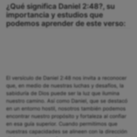
¿Qué significa Daniel 2:48?, su
importancia y estudios que
podemos aprender de este verso:
El versículo de Daniel 2:48 nos invita a reconocer
que, en medio de nuestras luchas y desafíos, la
sabiduría de Dios puede ser la luz que ilumina
nuestro camino. Así como Daniel, que se destacó
en un entorno hostil, nosotros también podemos
encontrar nuestro propósito y fortaleza al confiar
en esa guía superior. Cuando permitimos que
nuestras capacidades se alineen con la dirección