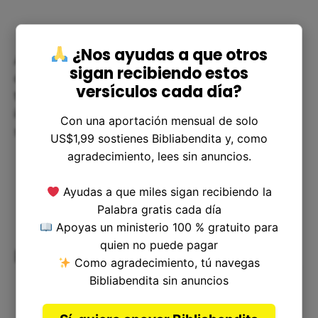
¿Nos ayudas a que otros
Además, este versículo nos muestra también
sigan recibiendo estos
cómo Dios puede usar nuestras habilidades y
versículos cada día?
talentos para llevarnos a lugares de honor e
influencia, no solo para nuestro propio beneficio
Con una aportación mensual de solo
sino para el bien de otras personas.
US$1,99 sostienes Bibliabendita y, como
agradecimiento, lees sin anuncios.
Ayudas a que miles sigan recibiendo la
Palabra gratis cada día
Apoyas un ministerio 100 % gratuito para
quien no puede pagar
Reflexiones finales
Como agradecimiento, tú navegas
Bibliabendita sin anuncios