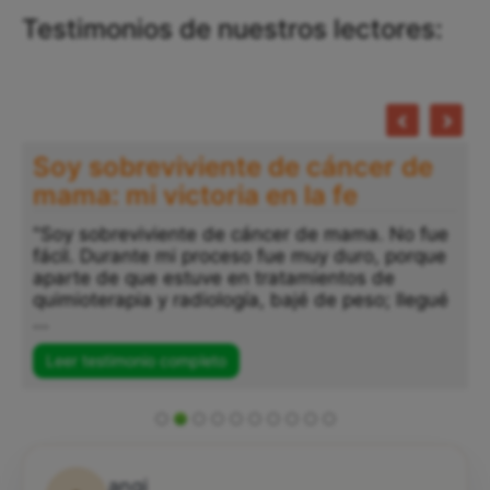
Testimonios de nuestros lectores:
Soy sobreviviente de cáncer de
mama: mi victoria en la fe
"Soy sobreviviente de cáncer de mama. No fue
fácil. Durante mi proceso fue muy duro, porque
"
aparte de que estuve en tratamientos de
a
quimioterapia y radiología, bajé de peso; llegué
p
...
s
..
Leer testimonio completo
angi