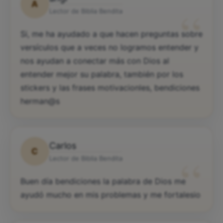
A
“
Lector de Biblia Bendita
Si, me ha ayudado a que hacen preguntas sobre
versículos que a veces no logramos entender y
nos ayudan a conectar más con Dios al
entender mejor su palabra, también por los
stickers y las frases motivacionles, bendiciones
herman@s
Carlos
C
“
Lector de Biblia Bendita
Buen día bendiciones la palabra de Dios me
ayudó mucho en mis problemas y me fortalesio