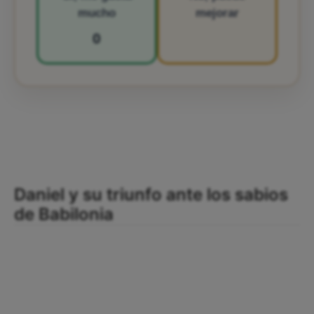
mucho
mejorar
0
Daniel y su triunfo ante los sabios
de Babilonia