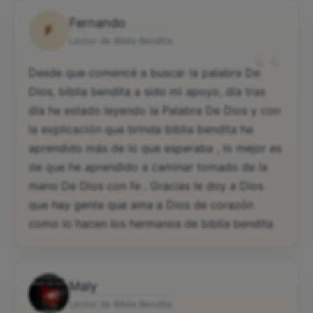
Fernando
F
“
Lector de Biblia Bendita
Desde que comencé a buscar la palabra De
Dios, biblia bendita a sido mi apoyo, día tras
día he estado leyendo la Palabra De Dios y con
la explicación que brinda biblia bendita he
aprendido más de lo que esperaba , lo mejor es
de que he aprendido a caminar tomado de la
mano De Dios con fe . Gracias le doy a Dios
que hay gente que ama a Dios de corazón
como lo hacen los hermanos de biblia bendita
Maly
Lector de Biblia Bendita