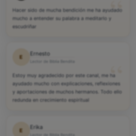
“
Hacer sido de mucha bendición me ha ayudado
mucho a entender su palabra a meditarlo y
escudriñar
Ernesto
E
“
Lector de Biblia Bendita
Estoy muy agradecido por este canal, me ha
ayudado mucho con explicaciones, reflexiones
y aportaciones de muchos hermanos. Todo ello
redunda en crecimiento espiritual
Erika
E
Lector de Biblia Bendita