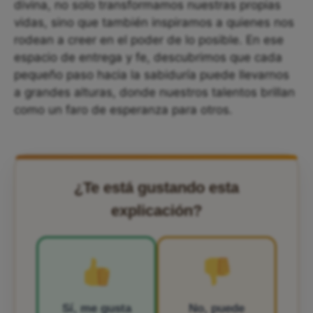
divina, no solo transformamos nuestras propias
vidas, sino que también inspiramos a quienes nos
rodean a creer en el poder de lo posible. En ese
espacio de entrega y fe, descubrimos que cada
pequeño paso hacia la sabiduría puede llevarnos
a grandes alturas, donde nuestros talentos brillan
como un faro de esperanza para otros.
¿Te está gustando esta
explicación?
Sí, me gusta
No, puede