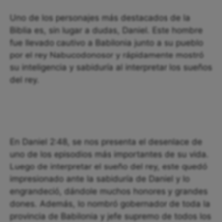
Uno de los personajes más destacados de la
Biblia es, sin lugar a dudas, Daniel. Este hombre
fue llevado cautivo a Babilonia junto a su pueblo
por el rey Nabucodonosor y rápidamente mostró
su inteligencia y sabiduría al interpretar los sueños
del rey.
En Daniel 2:48, se nos presenta el desenlace de
uno de los episodios más importantes de su vida.
Luego de interpretar el sueño del rey, este quedó
impresionado ante la sabiduría de Daniel y lo
engrandeció, dándole muchos honores y grandes
dones. Además, lo nombró gobernador de toda la
provincia de Babilonia y jefe supremo de todos los