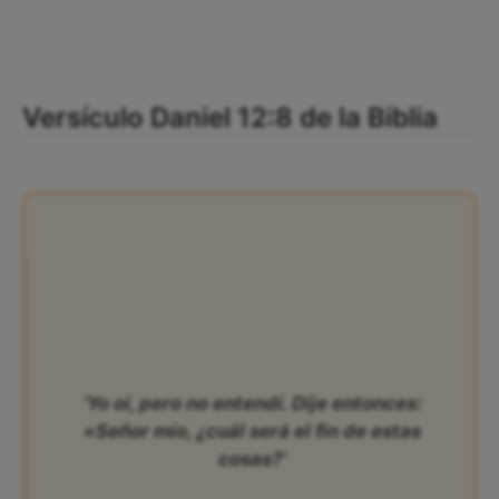
Versículo Daniel 12:8 de la Biblia
‘Yo oí, pero no entendí. Dije entonces:
«Señor mío, ¿cuál será el fin de estas
cosas?’