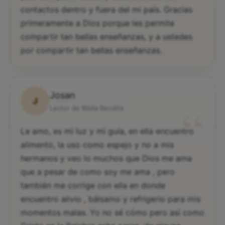
contactos dentro y fuera del mi país. Gracias
primeramente a Dios porque les permite
compartir tan bellas enseñanzas, y a ustedes
por compartir tan bellas enseñanzas.
Josan
J
“
Lector de Biblia Bendita
La amo, es mi luz y mi guía, en ella encuentro
alimento, la uso como espejo y no a mis
hermanos y veo lo muchos que Dios me ama
que a pesar de como soy me ama , pero
también me corrige con ella en donde
encuentro alivio , bálsamo y refrigerio para mis
momentos malas. Yo no sé cómo pero así como