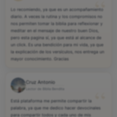
“
Lo recomiendo, ya que es un acompañamiento
diario. A veces la rutina y los compromisos no
nos permiten tomar la biblia para reflexionar y
meditar en el mensaje de nuestro buen Dios,
pero esta pagina sí, ya que está al alcance de
un click. Es una bendición para mi vida, ya que
la explicación de los versículos, nos entrega un
mayor conocimiento. Gracias
Cruz Antonio
“
Lector de Biblia Bendita
Está plataforma me permite compartir la
palabra, ya que me dedico hacer devocinales
para compartir todos y cada uno de mis