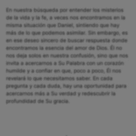
En nuestra búsqueda por entender los misterios
de la vida y la fe, a veces nos encontramos en la
misma situación que Daniel, sintiendo que hay
más de lo que podemos asimilar. Sin embargo, es
en ese deseo sincero de buscar respuesta donde
encontramos la esencia del amor de Dios. Él no
nos deja solos en nuestra confusión, sino que nos
invita a acercarnos a Su Palabra con un corazón
humilde y a confiar en que, poco a poco, Él nos
revelará lo que necesitamos saber. En cada
pregunta y cada duda, hay una oportunidad para
acercarnos más a Su verdad y redescubrir la
profundidad de Su gracia.