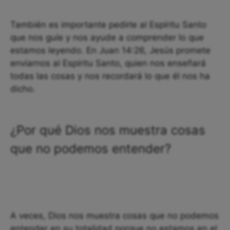
También es importante pedirle al Espíritu Santo
que nos guíe y nos ayude a comprender lo que
estamos leyendo. En Juan 14:26, Jesús promete
enviarnos al Espíritu Santo, quien nos enseñará
todas las cosas y nos recordará lo que él nos ha
dicho.
¿Por qué Dios nos muestra cosas
que no podemos entender?
A veces, Dios nos muestra cosas que no podemos
entender en su totalidad porque no estamos en el