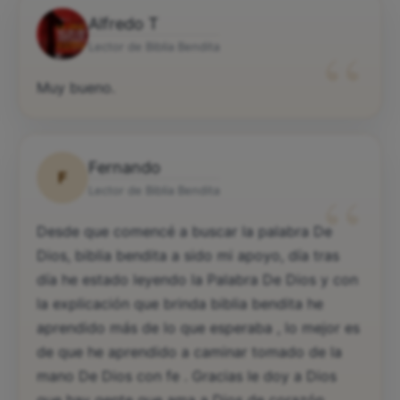
Alfredo T
“
Lector de Biblia Bendita
Muy bueno.
Fernando
F
“
Lector de Biblia Bendita
Desde que comencé a buscar la palabra De
Dios, biblia bendita a sido mi apoyo, día tras
día he estado leyendo la Palabra De Dios y con
la explicación que brinda biblia bendita he
aprendido más de lo que esperaba , lo mejor es
de que he aprendido a caminar tomado de la
mano De Dios con fe . Gracias le doy a Dios