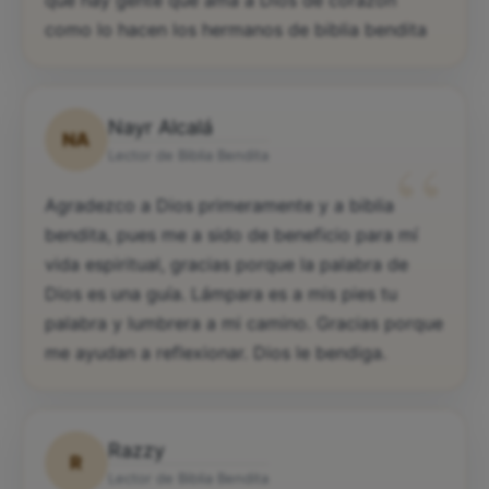
que hay gente que ama a Dios de corazón
como lo hacen los hermanos de biblia bendita
Nayr Alcalá
NA
“
Lector de Biblia Bendita
Agradezco a Dios primeramente y a biblia
bendita, pues me a sido de beneficio para mí
vida espiritual, gracias porque la palabra de
Dios es una guía. Lámpara es a mis pies tu
palabra y lumbrera a mi camino. Gracias porque
me ayudan a reflexionar. Dios le bendiga.
Razzy
R
Lector de Biblia Bendita