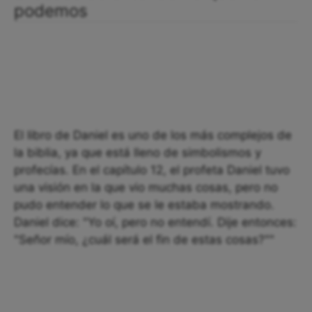
podemos
El libro de Daniel es uno de los más complejos de
la biblia, ya que está lleno de simbolismos y
profecías. En el capítulo 12, el profeta Daniel tuvo
una visión en la que vio muchas cosas, pero no
pudo entender lo que se le estaba mostrando.
Daniel dice: "Yo oí, pero no entendí. Dije entonces:
"Señor mío, ¿cuál será el fin de estas cosas?""