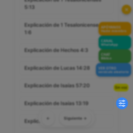
5:13
✕
Explicación de 1 Tesalonicenses
APÓYANOS
Hazte miembro
1:6
CANAL
WhatsApp
Explicación de Hechos 4:3
CHAT
Bíblico
Explicación de Lucas 14:28
VER OTRO
versículo aleatorio
Explicación de Isaías 57:20
Sin voz
Explicación de Isaías 13:19
←
Siguiente →
Explicación de Salmos 51:16