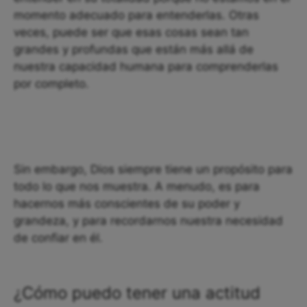
momento adecuado para entenderlas. Otras
veces, puede ser que esas cosas sean tan
grandes y profundas que están más allá de
nuestra capacidad humana para comprenderlas
por completo.
Sin embargo, Dios siempre tiene un propósito para
todo lo que nos muestra. A menudo, es para
hacernos más conscientes de su poder y
grandeza, y para recordarnos nuestra necesidad
de confiar en él.
¿Cómo puedo tener una actitud