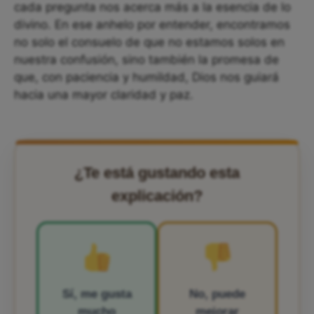
cada pregunta nos acerca más a la esencia de lo
divino. En ese anhelo por entender, encontramos
no solo el consuelo de que no estamos solos en
nuestra confusión, sino también la promesa de
que, con paciencia y humildad, Dios nos guiará
hacia una mayor claridad y paz.
¿Te está gustando esta
explicación?
Sí, me gusta
No, puede
mucho
mejorar