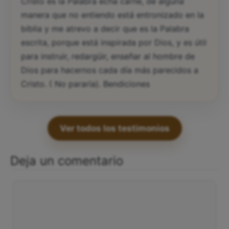
Cristo es la Palabra echa carne, de alguna
manera que no entiendo está entronizado en la
biblia y me atrevo a decir que es la Palabra
escrita, porque está inspirada por Dios, y es útil
para instruir, redargüir, enseñar al hombre de
Dios para hacernos cada día más parecidos a
Cristo. ( No pararía). Bendiciones
Ver todos los testimonios
Deja un comentario
Comentario