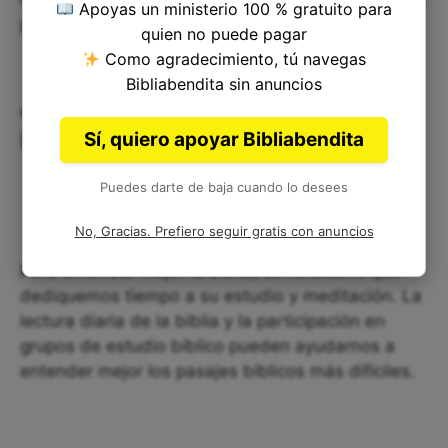
Apoyas un ministerio 100 % gratuito para
preguntas comunes relacionadas con Daniel 12:8.
quien no puede pagar
Como agradecimiento, tú navegas
Bibliabendita sin anuncios
¿Cómo puedo entender mejor la
biblia?
Sí, quiero apoyar Bibliabendita
Puedes darte de baja cuando lo desees
No, Gracias. Prefiero seguir gratis con anuncios
Para entender mejor la biblia, es necesario que
dediquemos tiempo a su estudio y meditación. La
lectura diaria de la biblia y la participación en
grupos de estudio bíblico pueden ayudarnos a
entender mejor los pasajes bíblicos más difíciles.