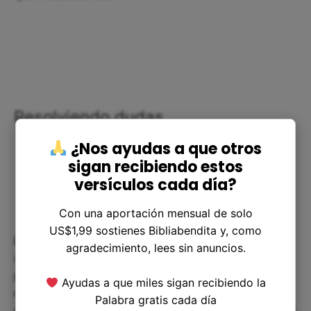
Resolviendo dudas
¿Nos ayudas a que otros
sigan recibiendo estos
versículos cada día?
Con una aportación mensual de solo
US$1,99 sostienes Bibliabendita y, como
Es posible que te hayas sentido en la misma
agradecimiento, lees sin anuncios.
situación que Daniel, en la que has leído la biblia
pero no has podido entender todo lo que se te
Ayudas a que miles sigan recibiendo la
está mostrando. Si ese es el caso, no te
Palabra gratis cada día
desanimes. Aquí te dejamos algunas respuestas a