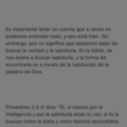
Es importante tener en cuenta que a veces no
podemos entender todo, y eso está bien. Sin
embargo, eso no significa que debamos dejar de
buscar la verdad y la sabiduría. En la biblia, se
nos anima a buscar sabiduría, y la forma de
encontrarla es a través de la habitación de la
palabra de Dios.
Proverbios 2:3-6 dice: "Sí, si clamas por la
inteligencia y por la sabiduría alzas tu voz, si tú la
buscas como la plata y como tesoros escondidos