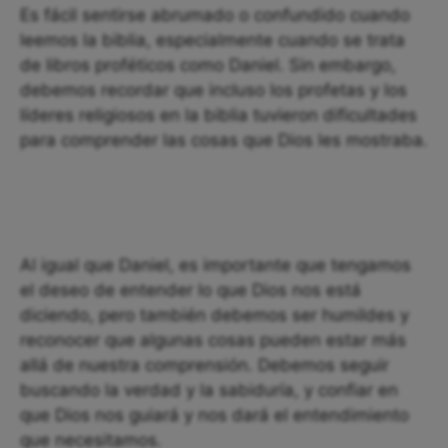
Es fácil sentirse abrumado o confundido cuando
leemos la biblia, especialmente cuando se trata
de libros proféticos como Daniel. Sin embargo,
debemos recordar que incluso los profetas y los
líderes religiosos en la biblia tuvieron dificultades
para comprender las cosas que Dios les mostraba.
Al igual que Daniel, es importante que tengamos
el deseo de entender lo que Dios nos está
diciendo, pero también debemos ser humildes y
reconocer que algunas cosas pueden estar más
allá de nuestra comprensión. Debemos seguir
buscando la verdad y la sabiduría, y confiar en
que Dios nos guiará y nos dará el entendimiento
que necesitamos.