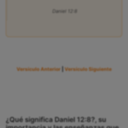
Daniel 12:8
Versículo Anterior
|
Versículo Siguiente
¿Qué significa Daniel 12:8?, su
importancia y las enseñanzas que