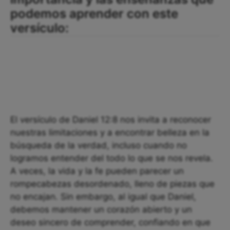
podemos aprender con este
versículo:
El versículo de Daniel 12:8 nos invita a reconocer
nuestras limitaciones y a encontrar belleza en la
búsqueda de la verdad, incluso cuando no
logramos entender del todo lo que se nos revela.
A veces, la vida y la fe pueden parecer un
rompecabezas desordenado, lleno de piezas que
no encajan. Sin embargo, al igual que Daniel,
debemos mantener un corazón abierto y un
deseo sincero de comprender, confiando en que