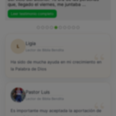
que, llegado el viernes, me juntaba ...
Leer testimonio completo
Ligia
L
“
Lector de Biblia Bendita
Ha sido de mucha ayuda en mi crecimiento en
la Palabra de Dios
Pastor Luis
“
Lector de Biblia Bendita
Es importante muy aceptada la aportación de