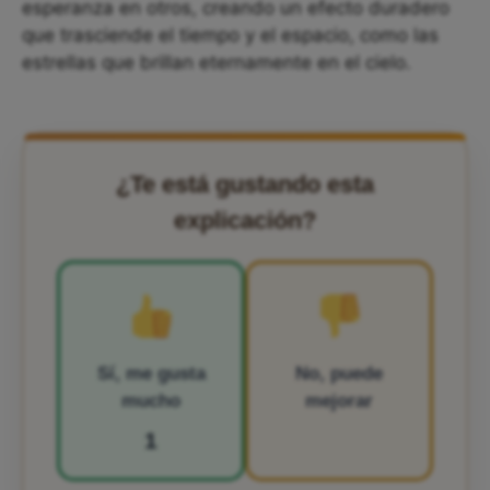
esperanza en otros, creando un efecto duradero
que trasciende el tiempo y el espacio, como las
estrellas que brillan eternamente en el cielo.
¿Te está gustando esta
explicación?
Sí, me gusta
No, puede
mucho
mejorar
1