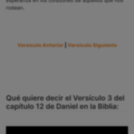
esperanza en los corazones de aquellos que nos
rodean.
Versículo Anterior
|
Versículo Siguiente
Qué quiere decir el Versículo 3 del
capítulo 12 de Daniel en la Biblia: