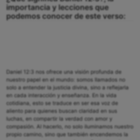
importancia y lecciones que
podemos conocer de este verso:
Daniel 12:3 nos ofrece una visión profunda de
nuestro papel en el mundo: somos llamados no
solo a entender la justicia divina, sino a reflejarla
en cada interacción y enseñanza. En la vida
cotidiana, esto se traduce en ser esa voz de
aliento para quienes buscan claridad en sus
luchas, en compartir la verdad con amor y
compasión. Al hacerlo, no solo iluminamos nuestro
propio camino, sino que también encendemos la