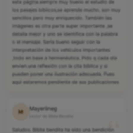
esta página.siempre muy bueno el estudio de
los pasajes bíblicos,se aprende mucho, son muy
sencillos pero muy enriquecido. También las
imágenes es otra parte super importante ,se
detalla mejor y uno se identifica con la palabra
o el mensaje. Sería bueno seguir con la
interpretación de los vehículos importantes
,todo en base a hermenéutica. Pido q cada día
envien.una reflexión con la cita bíblica y si
pueden poner una ilustración adecuada. Pues
aqui estaremos pendiente de sus publicaciones
Mayerlineg
M
“
Lector de Biblia Bendita
Saludos. Biblia bendita ha sido una bendición