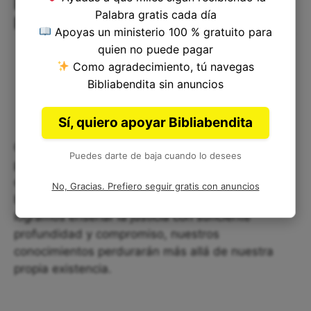
Reflexionando sobre la
Palabra gratis cada día
Perpetuidad de la Justicia
Apoyas un ministerio 100 % gratuito para
quien no puede pagar
Como agradecimiento, tú navegas
Bibliabendita sin anuncios
Sí, quiero apoyar Bibliabendita
Otra idea importante en este pasaje es la
Puedes darte de baja cuando lo desees
perpetuidad de la justicia. La metáfora usada
compara nuestra enseñanza de la justicia con el
No, Gracias. Prefiero seguir gratis con anuncios
brillo perpetuo de las estrellas. Es decir, si
logramos enseñar la justicia con suficiente
profundidad y compromiso, nuestros
conocimientos perdurarán más allá de nuestra
propia existencia.