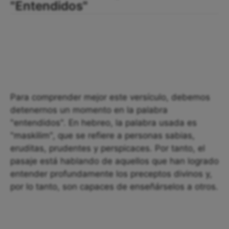
"Entendidos"
Para comprender mejor este versículo, debemos
detenernos un momento en la palabra
"entendidos". En hebreo, la palabra usada es
"maskilim", que se refiere a personas sabias,
eruditas, prudentes y perspicaces. Por tanto, el
pasaje está hablando de aquellos que han logrado
entender profundamente los preceptos divinos y,
por lo tanto, son capaces de enseñárselos a otros.