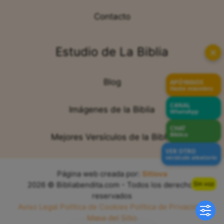
Contacto
Estudio de La Biblia
✕
Blog
APÓYANOS
Hazte miembro
CANAL
Imágenes de la Biblia
WhatsApp
CHAT
Bíblico
Mejores Versículos de la Biblia
VER OTRO
versículo aleatorio
Página web creada por:
Sitiova
Sin voz
2026 © Bibliabendita.com - Todos los derechos
reservados
Aviso Legal
Política de Cookies
Política de Privacidad
Mapa del Sitio