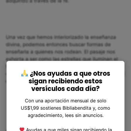
adquirido a través de la fe.
Una vez que hemos interiorizado la enseñanza
divina, podemos entonces buscar formas de
enseñarla a quienes nos rodean. El pasaje nos
exhorta a ser como las estrellas que iluminan el
firmamento. De igual forma, nuestras enseñanzas
¿Nos ayudas a que otros
deben iluminar y guiar a quienes buscan la verdad
sigan recibiendo estos
de Dios.
versículos cada día?
Con una aportación mensual de solo
US$1,99 sostienes Bibliabendita y, como
agradecimiento, lees sin anuncios.
Ayudas a que miles sigan recibiendo la