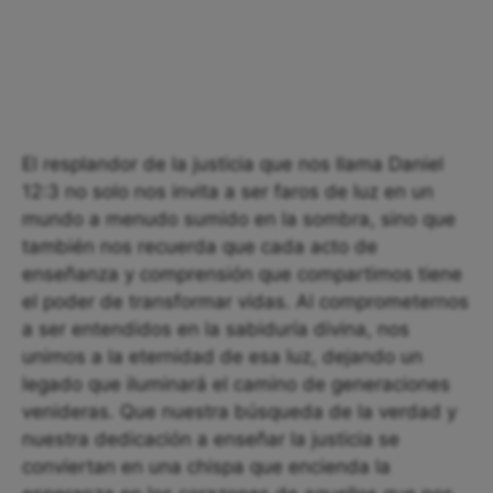
El resplandor de la justicia que nos llama Daniel
12:3 no solo nos invita a ser faros de luz en un
mundo a menudo sumido en la sombra, sino que
también nos recuerda que cada acto de
enseñanza y comprensión que compartimos tiene
el poder de transformar vidas. Al comprometernos
a ser entendidos en la sabiduría divina, nos
unimos a la eternidad de esa luz, dejando un
legado que iluminará el camino de generaciones
venideras. Que nuestra búsqueda de la verdad y
nuestra dedicación a enseñar la justicia se
conviertan en una chispa que encienda la