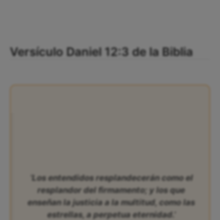
Versículo Daniel 12:3 de la Biblia
‘Los entendidos resplandecerán como el
resplandor del firmamento; y los que
enseñan la justicia a la multitud, como las
estrellas, a perpetua eternidad.’