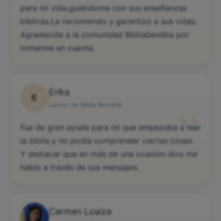
para mí vida,guiándome con sus enseñanzas
bíblicas.La recomiendo y garantízo a sus vidas.
Agradecida a la comunidad Bibliabendita por
tomarme en cuenta.
Erika
E
“
Lector de Biblia Bendita
Fue de gran ayuda para mi que empezaba a leer
la biblia y no podía comprender ciertas cosas.
Y destacar que en más de una ocasión dios me
hablo a través de sus mensajes.
Carmen Loaiza