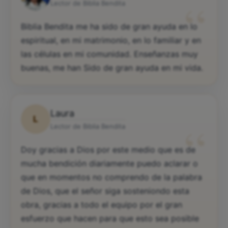
“
Lector de Biblia Bendita
Biblia Bendita me ha sido de gran ayuda en lo
espiritual, en mi matrimonio, en lo familiar y en
las células en mi comunidad. Enseñanzas muy
buenas, me han Sido de gran ayuda en mi vida.
Laura
L
“
Lector de Biblia Bendita
Doy gracias a Dios por este medio que es de
mucha bendición diariamente puedo aclarar o
que en momentos no comprendo de la palabra
de Dios, que el señor siga sosteniondo esta
obra, gracias a todo el equipo por el gran
esfuerzo que hacen para que esto sea posible