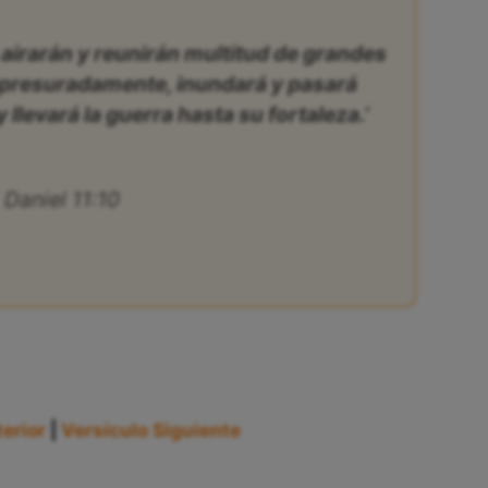
e airarán y reunirán multitud de grandes
apresuradamente, inundará y pasará
 llevará la guerra hasta su fortaleza.’
Daniel 11:10
erior
|
Versículo Siguiente