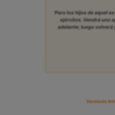
‘Pero los hijos de aquel s
ejércitos. Vendrá uno 
adelante; luego volverá y
Versículo Ant