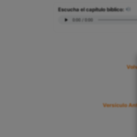
Escucha el capítulo bíblico:
Volv
Versículo Ant