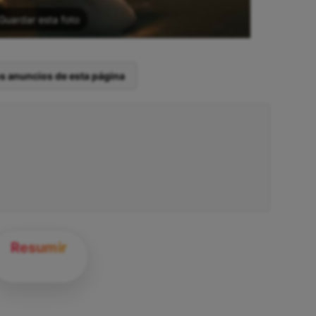
Guardar esta foto
os anuncios de esta página
Resumir