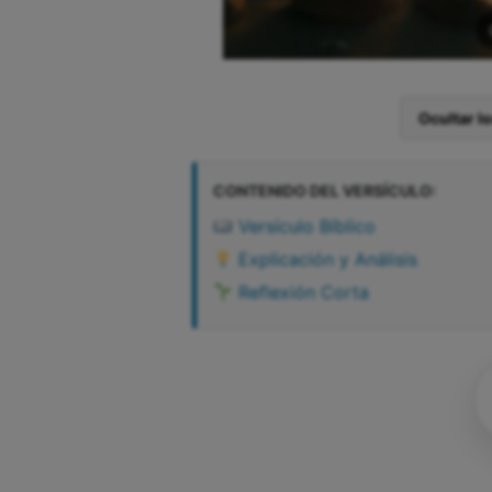
Ocultar l
CONTENIDO DEL VERSÍCULO:
Versículo Bíblico
Explicación y Análisis
Reflexión Corta