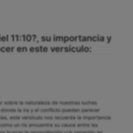
el 11:10?, su importancia y
er en este versículo:
nar sobre la naturaleza de nuestras luchas
donde la ira y el conflicto pueden parecer
cias, este versículo nos recuerda la importancia
 como un río encuentra su cauce entre las
 buscar la reconciliación y la sanación en