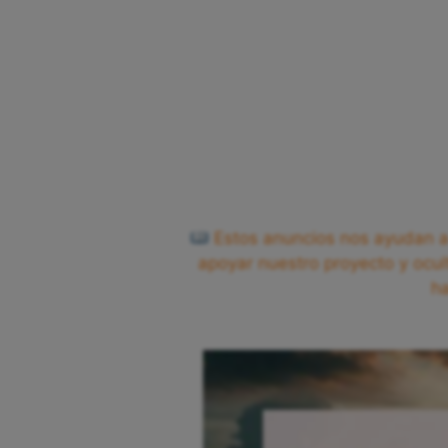
Estos anuncios nos ayudan a 
apoyar nuestro proyecto y ocul
h