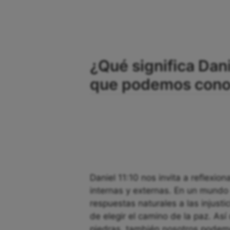
¿Qué significa Dani
que podemos conoc
Daniel 11:10 nos invita a reflexio
internas y externas. En un mundo 
respuestas naturales a las injusti
de elegir el camino de la paz. Así
piedras, también nosotros podemos