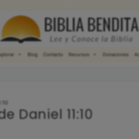
WhatsApp
Facebook
X
xplorar
Blog
Contacto
Recursos
Donaciones
A
1:10
de Daniel 11:10