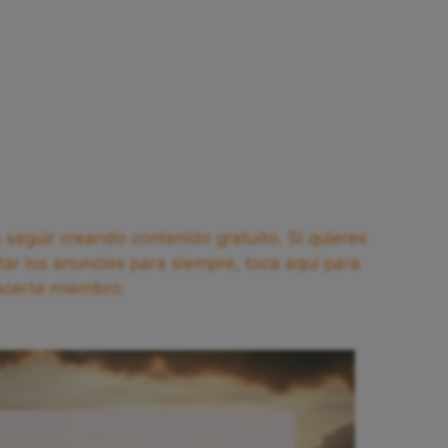
seguir creando contenido gratuito. Si quieres
tar los anuncios para siempre, toca aquí para
acerte miembro.