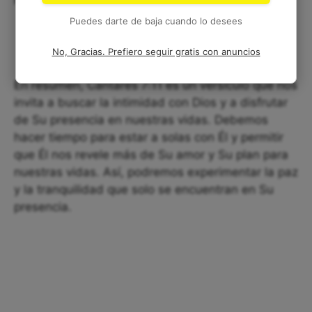
Puedes darte de baja cuando lo desees
No, Gracias. Prefiero seguir gratis con anuncios
En resumen, Cantares 7:11 es un versículo que nos
invita a buscar la intimidad con Dios y a disfrutar
de Su presencia en nuestras vidas. Debemos
hacer tiempo para estar a solas con Él y permitir
que Él nos revele más de Su amor y Su plan para
nuestras vidas. Así, podremos experimentar la paz
y la tranquilidad que solo se encuentran en Su
presencia.