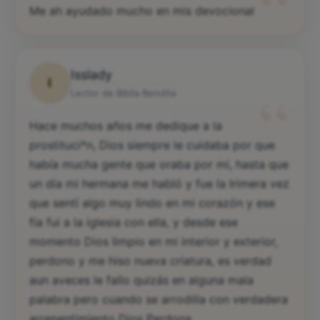
“
Me ah ayudado mucho en mis devocional
Isslady
I
“
Lector de Biblia Bendita
Hace muchos años me dedique a la
prostituci*n, Dios siempre le cuidaba por que
había mucha gente que oraba por mi, hasta que
un día mi hermana me habló y fue la lrimera vez
que sentí algo muy lindo en mi corazón y ese
fía fui a la iglesia con ella, y desde ese
momento Dios limpio en mi interior y exterior,
perdono y me hiso nueva criatura, es verdad
aun aveces le fallo quizás en alguna mala
palabra pero cuando se arrodilla con verdadera
arrepentimiento Dios Perdona