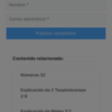
Nombre
Correo
electrónico
Web
Contenido relacionado:
Números 32
Explicación de 2 Tesalonicenses
2:9
Explicación de Mateo 3:2