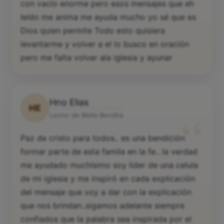
con vacío enorme pero esos mensajes que eh
leído me anima me ayuda mucho yo sé que es
Dios quien permite Todo esto quisiera
levantarme y volver a el lo busco en oración
pero me falta volver ala iglesia y ayunar
Hno Elias
HE
“
Lector de Biblia Bendita
Paz de cristo para todos.. es una bendición
formar parte de esta famila en la fe.. la verdad
me ayudado muchísimo soy lider de una celula
de mi iglesia y me inspiró en cada explicación
del mensaje que voy a dar con la explicación
que nos brindan..sigamos adelante siempre
confiados que la palabra sea inspirada por el