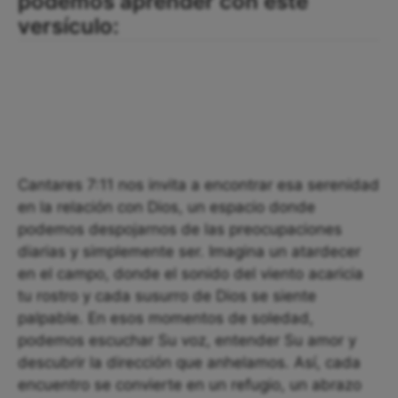
podemos aprender con este
versículo:
Cantares 7:11 nos invita a encontrar esa serenidad
en la relación con Dios, un espacio donde
podemos despojarnos de las preocupaciones
diarias y simplemente ser. Imagina un atardecer
en el campo, donde el sonido del viento acaricia
tu rostro y cada susurro de Dios se siente
palpable. En esos momentos de soledad,
podemos escuchar Su voz, entender Su amor y
descubrir la dirección que anhelamos. Así, cada
encuentro se convierte en un refugio, un abrazo