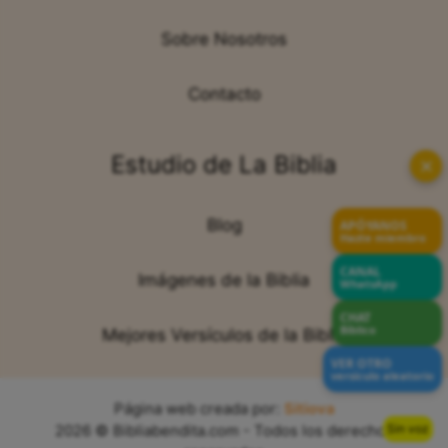
Sobre Nosotros
Contacto
Estudio de La Biblia
✕
Blog
APÓYANOS
Hazte miembro
CANAL
Imágenes de la Biblia
WhatsApp
CHAT
Bíblico
Mejores Versículos de la Biblia
VER OTRO
versículo aleatorio
Página web creada por:
Sitiova
Sin voz
2026 © Bibliabendita.com - Todos los derechos