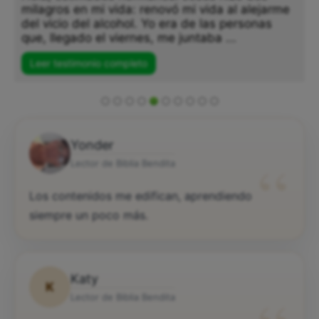
milagros en mi vida: renovó mi vida al alejarme
del vicio del alcohol. Yo era de las personas
que, llegado el viernes, me juntaba ...
Leer testimonio completo
Yonder
“
Lector de Biblia Bendita
Los contenidos me edifican, aprendiendo
siempre un poco más.
Katy
K
Lector de Biblia Bendita