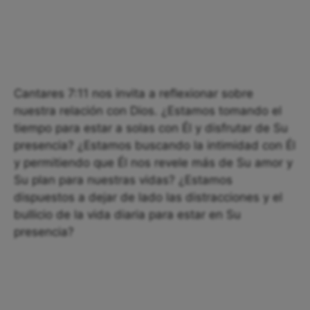
Cantares 7:11 nos invita a reflexionar sobre
nuestra relación con Dios. ¿Estamos tomando el
tiempo para estar a solas con Él y disfrutar de Su
presencia? ¿Estamos buscando la intimidad con Él
y permitiendo que Él nos revele más de Su amor y
Su plan para nuestras vidas? ¿Estamos
dispuestos a dejar de lado las distracciones y el
bullicio de la vida diaria para estar en Su
presencia?