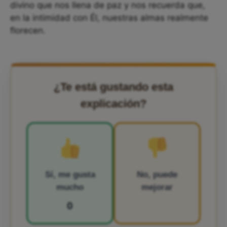
divino que nos llena de paz y nos recuerda que,
en la intimidad con Él, nuestras almas realmente
florecen.
¿Te está gustando esta
explicación?
Sí, me gusta
No, puede
mucho
mejorar
0