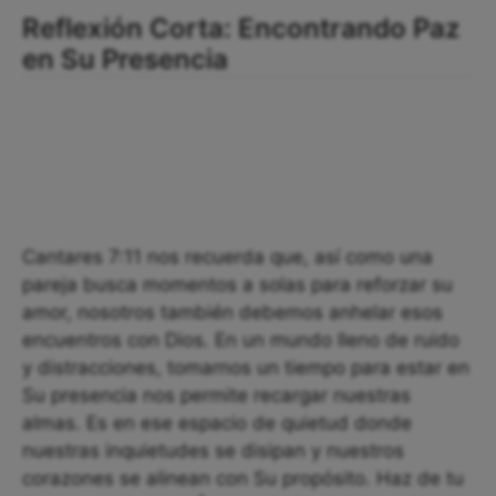
Reflexión Corta: Encontrando Paz
en Su Presencia
Cantares 7:11 nos recuerda que, así como una
pareja busca momentos a solas para reforzar su
amor, nosotros también debemos anhelar esos
encuentros con Dios. En un mundo lleno de ruido
y distracciones, tomarnos un tiempo para estar en
Su presencia nos permite recargar nuestras
almas. Es en ese espacio de quietud donde
nuestras inquietudes se disipan y nuestros
corazones se alinean con Su propósito. Haz de tu