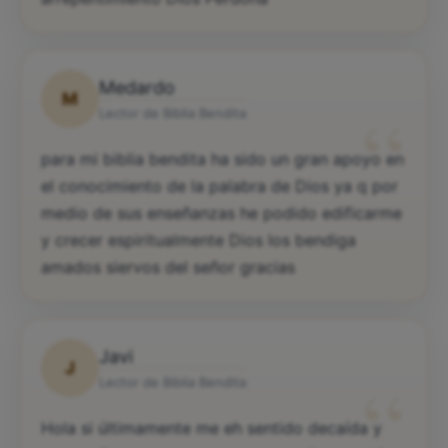
Medardo
M
“
Lector de Biblia Bendita
para mi biblia bendita ha sido un gran apoyo en
el conocimiento de la palabra de Dios ya q por
medio de sus enseñanzas he podido edificarme
y crecer espiritualmente Dios los bendiga
amados siervos del señor gracias
Javi
J
“
Lector de Biblia Bendita
Hola si últimamente me eh sentido decaída y