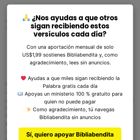
¿Nos ayudas a que otros
Aplicaciones prácticas en nuestra
sigan recibiendo estos
vida diaria
versículos cada día?
Con una aportación mensual de solo
US$1,99 sostienes Bibliabendita y, como
agradecimiento, lees sin anuncios.
Ayudas a que miles sigan recibiendo la
Para aplicar este verso en nuestra vida diaria,
Palabra gratis cada día
debemos buscar tiempos específicos en los que
Apoyas un ministerio 100 % gratuito para
podamos pasar tiempo a solas con Dios. Podemos
quien no puede pagar
hacerlo a través de la oración, la lectura de la
Como agradecimiento, tú navegas
Biblia y la meditación en Su palabra. También
Bibliabendita sin anuncios
podemos ir a un lugar tranquilo y pacífico para
disfrutar de Su presencia y buscar Su dirección
Sí, quiero apoyar Bibliabendita
para nuestras vidas.