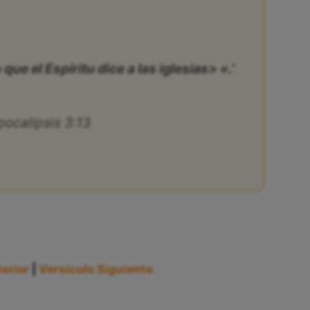
 que el Espíritu dice a las iglesias> «.’
pocalipsis 3:13
erior
|
Versículo Siguiente