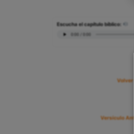
Escucha el capítulo bíblico:
Volver
Versículo Ant