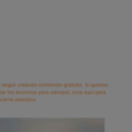
seguir creando contenido gratuito. Si quieres
tar los anuncios para siempre, toca aquí para
acerte miembro.