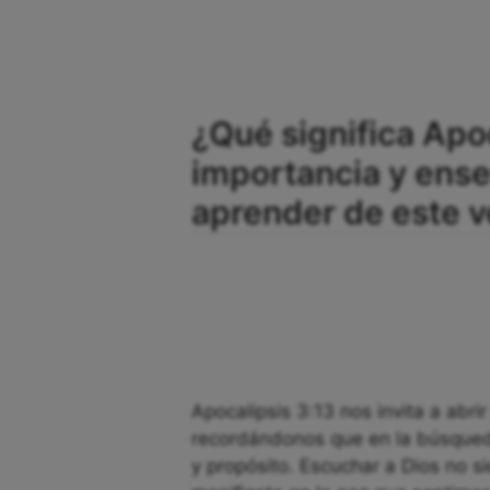
¿Qué significa Apoc
importancia y en
aprender de este v
Apocalipsis 3:13 nos invita a abrir
recordándonos que en la búsqueda
y propósito. Escuchar a Dios no s