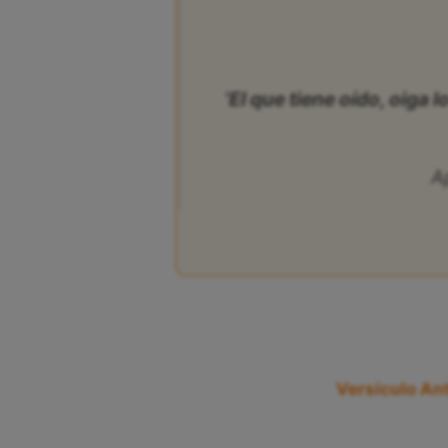
‘El que tiene oído, oiga lo
A
Versículo Ant