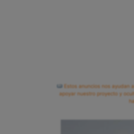
Estos anuncios nos ayudan a 
apoyar nuestro proyecto y ocul
h