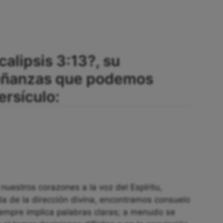
alipsis 3:13?, su
señanzas que podemos
ersículo:
 nuestros corazones a la voz del Espíritu,
 de la dirección divina, encontramos consuelo
iempre implica palabras claras; a menudo se