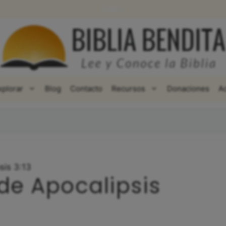
WhatsApp
Facebook
X
xplorar
Blog
Contacto
Recursos
Donaciones
A
sis 3:13
de Apocalipsis