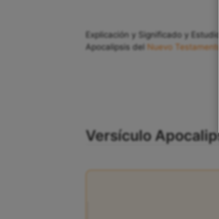
Explicación y Significado y Estudio
Apocalipsis del
Nuevo Testament
Versículo Apocalips